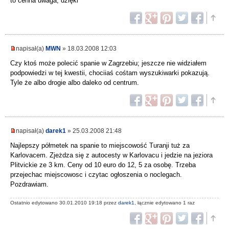
to cenna uwaga, dzięki
napisał(a)
MWN
» 18.03.2008 12:03
Czy ktoś może polecić spanie w Zagrzebiu; jeszcze nie widziałem
podpowiedzi w tej kwestii, chociiaś cośtam wyszukiwarki pokazują.
Tyle że albo drogie albo daleko od centrum.
napisał(a)
darek1
» 25.03.2008 21:48
Najlepszy półmetek na spanie to miejscowość Turanji tuż za
Karlovacem. Zjeżdza się z autocesty w Karlovacu i jedzie na jeziora
Plitvickie ze 3 km. Ceny od 10 euro do 12, 5 za osobę. Trzeba
przejechac miejscowosc i czytac ogłoszenia o noclegach.
Pozdrawiam.
Ostatnio edytowano 30.01.2010 19:18 przez
darek1
, łącznie edytowano 1 raz