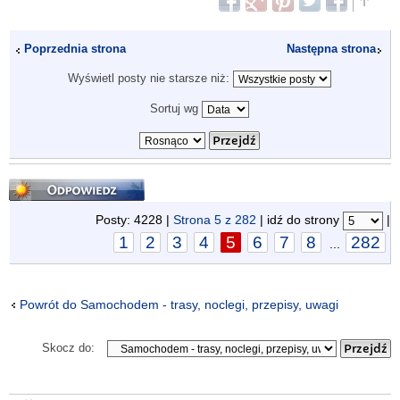
Poprzednia strona
Następna strona
Wyświetl posty nie starsze niż:
Sortuj wg
Odpowiedz
Posty: 4228 |
Strona
5
z
282
| idź do strony
|
1
2
3
4
5
6
7
8
282
...
Powrót do Samochodem - trasy, noclegi, przepisy, uwagi
Skocz do: