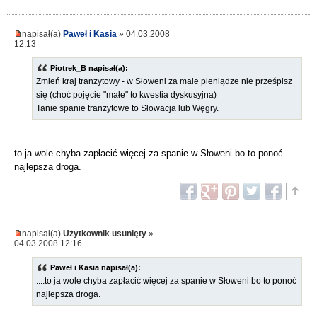
napisał(a)
Paweł i Kasia
» 04.03.2008
12:13
Piotrek_B napisał(a):
Zmień kraj tranzytowy - w Słoweni za małe pieniądze nie prześpisz
się (choć pojęcie "małe" to kwestia dyskusyjna)
Tanie spanie tranzytowe to Słowacja lub Węgry.
to ja wole chyba zapłacić więcej za spanie w Słoweni bo to ponoć
najlepsza droga.
napisał(a)
Użytkownik usunięty
»
04.03.2008 12:16
Paweł i Kasia napisał(a):
....to ja wole chyba zapłacić więcej za spanie w Słoweni bo to ponoć
najlepsza droga.