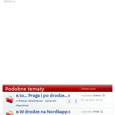
Podobne tematy
Ostatni post
to... Praga i po drodze...
napisał(a)
boboo
07.12.2022 19:23
w
Relacje wielokrajowe - wycieczki
1
2
objazdowe
W drodze na Nordkapp
napisał(a)
fofak