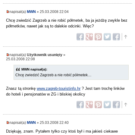
napisał(a)
MWN
» 25.03.2008 22:04
Chcę zwiedzić Zagrzeb a nie robić półmetek, ba ja jeżdżę zwykle bez
półmetków, nawet jak są to dalekie odcinki. Więc?
napisał(a)
Użytkownik usunięty
»
25.03.2008 22:08
MWN napisał(a):
Chcę zwiedzić Zagrzeb a nie robić półmetek....
Znasz tą stronkę
www.zagreb-touristinfo.hr
? Jest tam trochę linków
do hoteli i pensjonatów w ZG i bliskiej okolicy
napisał(a)
MWN
» 25.03.2008 22:40
Dziękuję, znam. Pytałem tylko czy ktoś był i ma jakieś ciekawe