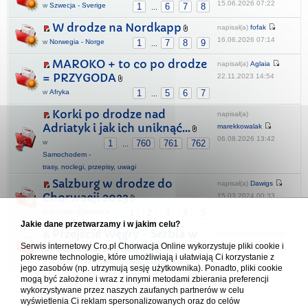
15.06.2026 07:22
w
Szwecja - Sverige
1
6
7
8
...
W drodze na Nordkapp
napisał(a)
fofak
16.06.2026 07:14
w
Norwegia - Norge
1
7
8
9
...
MAROKO + to co po drodze
napisał(a)
Aglaia
= PRZYGODA
22.11.2023 14:54
w
Afryka
1
5
6
7
...
Korki po drodze nad
napisał(a)
Adriatyk i jak ich uniknąć...
marekkowalak
06.08.2026 13:42
w
1
760
761
762
...
Samochodem -
trasy, noclegi, przepisy, uwagi
Salzburg w drodze do
napisał(a)
Dawigs
Chorwacji 2023
15.03.2024 00:33
w
Austria - Österreich
1
2
3
4
5
Jakie dane przetwarzamy i w jakim celu?
Przejście Węgry - Serbia w
napisał(a) Użytkownik
drodze do Macedonii
Serwis internetowy Cro.pl Chorwacja Online wykorzystuje pliki cookie i
usunięty
pokrewne technologie, które umożliwiają i ułatwiają Ci korzystanie z
20.07.2025 09:03
w
Samochodem - trasy, noclegi, przepisy, uwagi
jego zasobów (np. utrzymują sesję użytkownika). Ponadto, pliki cookie
mogą być założone i wraz z innymi metodami zbierania preferencji
wykorzystywane przez naszych zaufanych partnerów w celu
Forum Chorwacja Online - Cro.pl
wyświetlenia Ci reklam spersonalizowanych oraz do celów