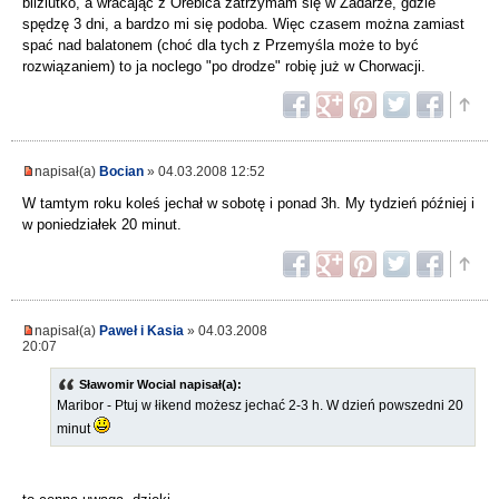
bliziutko, a wracając z Orebica zatrzymam się w Zadarze, gdzie
spędzę 3 dni, a bardzo mi się podoba. Więc czasem można zamiast
spać nad balatonem (choć dla tych z Przemyśla może to być
rozwiązaniem) to ja noclego "po drodze" robię już w Chorwacji.
napisał(a)
Bocian
» 04.03.2008 12:52
W tamtym roku koleś jechał w sobotę i ponad 3h. My tydzień później i
w poniedziałek 20 minut.
napisał(a)
Paweł i Kasia
» 04.03.2008
20:07
Sławomir Wocial napisał(a):
Maribor - Ptuj w łikend możesz jechać 2-3 h. W dzień powszedni 20
minut