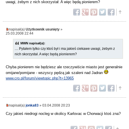
uwagi, żebym z nich skorzystał. A więc będą pionierem?
napisał(a)
Użytkownik usunięty
»
25.03.2008 22:44
MWN napisał(a):
.... Pytałem tylko czy ktoś był i ma jakieś ciekawe uwagi, żebym z
nich skorzystał. A więc będą pionierem?
Chyba pionierem nie będziesz ale rzeczywiście miasto jest generalnie
omijane/pomijane - wszyscy pędzą jak szaleni nad Jadran
www.cro.pl/forum/viewtopic.php?t=13965
napisał(a)
jonka83
» 03.04.2008 20:23
Czy jakieś niedrogi nocleg w okolicy Karlovac w Chorwacji ktoś zna?