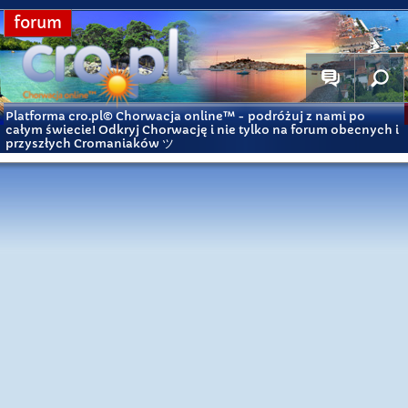
forum
Platforma cro.pl© Chorwacja online™
- podróżuj z nami po
całym świecie! Odkryj Chorwację i nie tylko na forum obecnych i
przyszłych Cromaniaków ツ