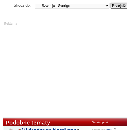
Skocz do:
Podobne tematy
Ostatni post
napisał(a)
fofak