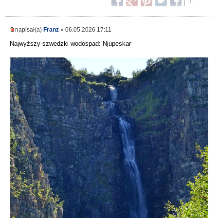
napisał(a)
Franz
» 06.05.2026 17:11
Najwyższy szwedzki wodospad: Njupeskar