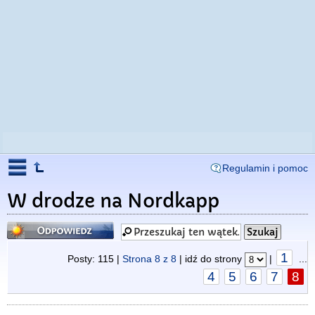
Regulamin i pomoc
W drodze na Nordkapp
Odpowiedz
1
Posty: 115 |
Strona
8
z
8
| idź do strony
|
...
4
5
6
7
8