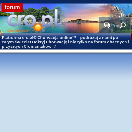
forum
Platforma cro.pl© Chorwacja online™
- podróżuj z nami po
całym świecie! Odkryj Chorwację i nie tylko na forum obecnych i
przyszłych Cromaniaków ツ