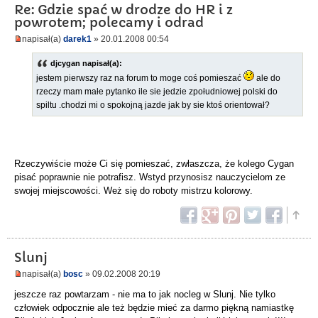
Re: Gdzie spać w drodze do HR i z
powrotem; polecamy i odrad
napisał(a)
darek1
» 20.01.2008 00:54
djcygan napisał(a):
jestem pierwszy raz na forum to moge coś pomieszać
ale do
rzeczy mam małe pytanko ile sie jedzie zpołudniowej polski do
spiltu .chodzi mi o spokojną jazde jak by sie ktoś orientował?
Rzeczywiście może Ci się pomieszać, zwłaszcza, że kolego Cygan
pisać poprawnie nie potrafisz. Wstyd przynosisz nauczycielom ze
swojej miejscowości. Weż się do roboty mistrzu kolorowy.
Slunj
napisał(a)
bosc
» 09.02.2008 20:19
jeszcze raz powtarzam - nie ma to jak nocleg w Slunj. Nie tylko
człowiek odpocznie ale też będzie mieć za darmo piękną namiastkę