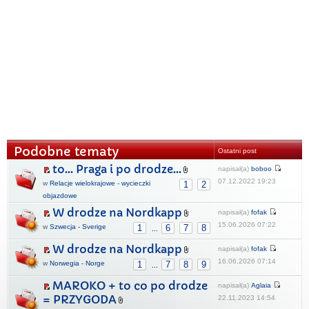
Podobne tematy
Ostatni post
to... Praga i po drodze...
napisał(a)
boboo
07.12.2022 19:23
w
Relacje wielokrajowe - wycieczki
1
2
objazdowe
W drodze na Nordkapp
napisał(a)
fofak
15.06.2026 07:22
w
Szwecja - Sverige
1
6
7
8
...
W drodze na Nordkapp
napisał(a)
fofak
16.06.2026 07:14
w
Norwegia - Norge
1
7
8
9
...
MAROKO + to co po drodze
napisał(a)
Aglaia
= PRZYGODA
22.11.2023 14:54