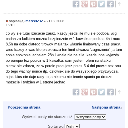
napisał(a)
marcel232
» 21.02.2008
16:10
co wy sie tutaj rzucacie zaraz, kazdy jezdzi ile mu sie podoba. w/g
badan za kolkiem mozna bezpiecznie w 1 kawalku spedzac 4h i max
8,5h na dobe dlatego tirowcy maja tak wlasnie limitowany czas pracy.
wiec kazdy z was kto przekracza ten limit stwarza 'zagrozenie'. ja tam
sobie spokonie jechalem 28h i wcale nie na sile. kazde inne wyjazdy
po europie tez podroz w 1 kawalku. sam jestem ofem na statku i
nieraz sie zdarza, ze w porcie pracujesz przez 3-4 dni prawie bez snu.
do tego wachty nonce itp. czlowiek sie do wszystkiego przyzwyczai.
a jak ktos nie daje rady to ja nikomu nie bronie spania po drodze.
mozecie i tydzien w 1 strone jechac
Poprzednia strona
Następna strona
Wyświetl posty nie starsze niż:
Sortuj wg