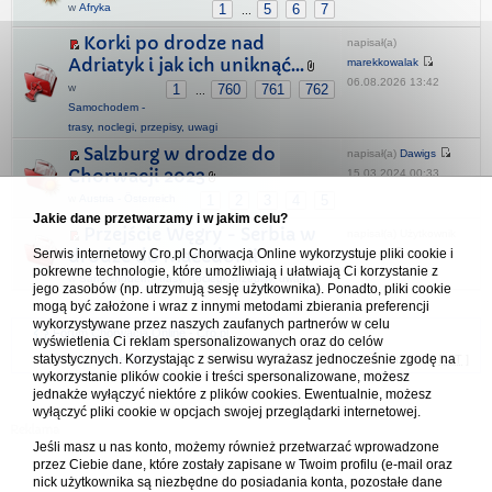
w
Afryka
1
5
6
7
...
Korki po drodze nad
napisał(a)
Adriatyk i jak ich uniknąć...
marekkowalak
06.08.2026 13:42
w
1
760
761
762
...
Samochodem -
trasy, noclegi, przepisy, uwagi
Salzburg w drodze do
napisał(a)
Dawigs
Chorwacji 2023
15.03.2024 00:33
w
Austria - Österreich
1
2
3
4
5
Jakie dane przetwarzamy i w jakim celu?
Przejście Węgry - Serbia w
napisał(a) Użytkownik
Serwis internetowy Cro.pl Chorwacja Online wykorzystuje pliki cookie i
drodze do Macedonii
usunięty
pokrewne technologie, które umożliwiają i ułatwiają Ci korzystanie z
20.07.2025 09:03
w
Samochodem - trasy, noclegi, przepisy, uwagi
jego zasobów (np. utrzymują sesję użytkownika). Ponadto, pliki cookie
mogą być założone i wraz z innymi metodami zbierania preferencji
wykorzystywane przez naszych zaufanych partnerów w celu
Forum Chorwacja Online - Cro.pl
wyświetlenia Ci reklam spersonalizowanych oraz do celów
statystycznych. Korzystając z serwisu wyrażasz jednocześnie zgodę na
Usuń ciasteczka
• Strefa czasowa: UTC + 1 (Polska - czas zimowy) [
DST
]
wykorzystanie plików cookie i treści spersonalizowane, możesz
jednakże wyłączyć niektóre z plików cookies. Ewentualnie, możesz
wyłączyć pliki cookie w opcjach swojej przeglądarki internetowej.
Jeśli masz u nas konto, możemy również przetwarzać wprowadzone
przez Ciebie dane, które zostały zapisane w Twoim profilu (e-mail oraz
nick użytkownika są niezbędne do posiadania konta, pozostałe dane