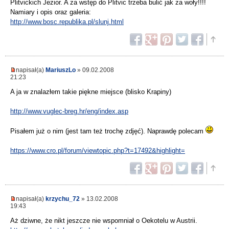
Plitvickich Jezior. A za wstęp do Plitvic trzeba bulić jak za woły!!!!
Namiary i opis oraz galeria:
http://www.bosc.republika.pl/slunj.html
napisał(a)
MariuszLo
» 09.02.2008
21:23
A ja w znalazłem takie piękne miejsce (blisko Krapiny)
http://www.vuglec-breg.hr/eng/index.asp
Pisałem już o nim (jest tam też trochę zdjęć). Naprawdę polecam
https://www.cro.pl/forum/viewtopic.php?t=17492&highlight=
napisał(a)
krzychu_72
» 13.02.2008
19:43
Aż dziwne, że nikt jeszcze nie wspomniał o Oekotelu w Austrii.