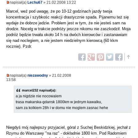
napisał(a)
Lechu67
» 21.02.2008 13:22
Marcel, weź pod uwagę, że po 10-12 godzinach jazdy twoja
koncentracja i szybkośc reakcji drastycznie spada. Pijanemu też się
wydaje że dobrze jedzie. Problem jest w tym, że nie jesteś sam na
drodze. Nocelg w trakcie podróży jescze nikomu nie zaszkodził. Moja
podróż będzie trwała około 14 h na dwóch kierowców i zastanawiam
się nad noclegiem, a nie jestem niedzielnym kierowcą (60 kkm
rocznie). Pzdr.
napisał(a)
niezawodny
» 21.02.2008
13:58
marcel232 napisał(a):
a ja nigdzie nie nocowalem
trasa makarska-gdansk 1800km w jednym kawalku,
sam za kolkiem 28h i w domu nie moglem zasnac hehe
Niegdyś mój najlepszy przyjaciel, góral z Suchej Beskidzkiej, jechał z
Rzymu do Warszawy "na raz" - dokładnie 1800 km. Pod Radomiem