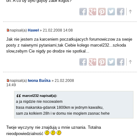
on. A co by było gdyby zabił kogoś?
napisał(a)
Haweł
» 21.02.2008 14:08
Jak nie jestem za karceniem poczatkujacych forumowiczow za swoje
posty z naiwnymi pytaniami,tak Ciebie kolego marcel232...szkoda
slow,zebym Cie nigdy po drodze nie spotkal...
napisał(a)
Iwona Baśka
» 21.02.2008
14:49
marcel232 napisał(a):
a ja nigdzie nie nocowalem
trasa makarska-gdansk 1800km w jednym kawalku,
sam za kolkiem 28h i w domu nie moglem zasnac hehe
Twoje wyczyny nie znajdują u mnie uznania. Totalna
nieodpowiedzialność