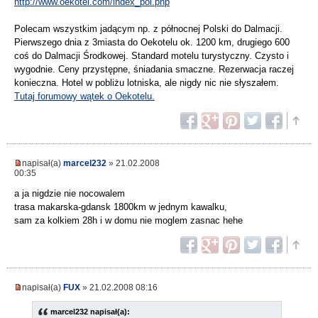
http://www.oekotel.com/index_pol.php
Polecam wszystkim jadącym np. z północnej Polski do Dalmacji.
Pierwszego dnia z 3miasta do Oekotelu ok. 1200 km, drugiego 600
coś do Dalmacji Środkowej. Standard motelu turystyczny. Czysto i
wygodnie. Ceny przystępne, śniadania smaczne. Rezerwacja raczej
konieczna. Hotel w pobliżu lotniska, ale nigdy nic nie słyszałem.
Tutaj forumowy wątek o Oekotelu.
napisał(a)
marcel232
» 21.02.2008
00:35
a ja nigdzie nie nocowalem
trasa makarska-gdansk 1800km w jednym kawalku,
sam za kolkiem 28h i w domu nie moglem zasnac hehe
napisał(a)
FUX
» 21.02.2008 08:16
marcel232 napisał(a):