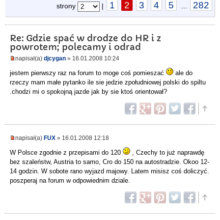
1
2
3
4
5
282
strony
|
...
Re: Gdzie spać w drodze do HR i z
powrotem; polecamy i odrad
napisał(a)
djcygan
» 16.01.2008 10:24
jestem pierwszy raz na forum to moge coś pomieszać
ale do
rzeczy mam małe pytanko ile sie jedzie zpołudniowej polski do spiltu
.chodzi mi o spokojną jazde jak by sie ktoś orientował?
napisał(a)
FUX
» 16.01.2008 12:18
W Polsce zgodnie z przepisami do 120
, Czechy to już naprawdę
bez szaleństw, Austria to samo, Cro do 150 na autostradzie. Okoo 12-
14 godzin. W sobote rano wyjazd majowy. Latem misisz coś doliczyć.
poszperaj na forum w odpowiednim dziale.