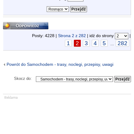
Odpowiedz
Posty: 4228 |
Strona
2
z
282
| idź do strony
|
1
2
3
4
5
282
...
Powrót do Samochodem - trasy, noclegi, przepisy, uwagi
Skocz do: