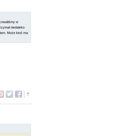
ocowaliśmy w
trzymał niedaleko
aniem. Może ktoś ma