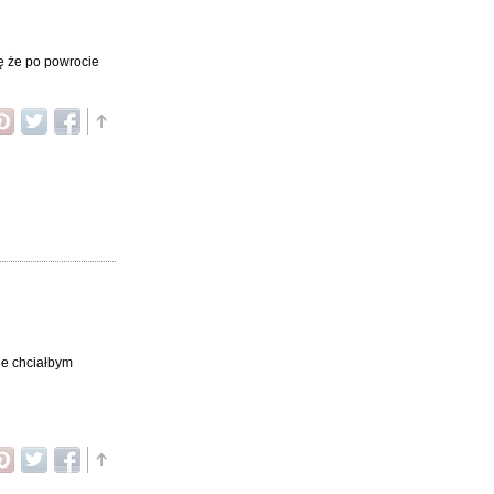
ję że po powrocie
ie chciałbym