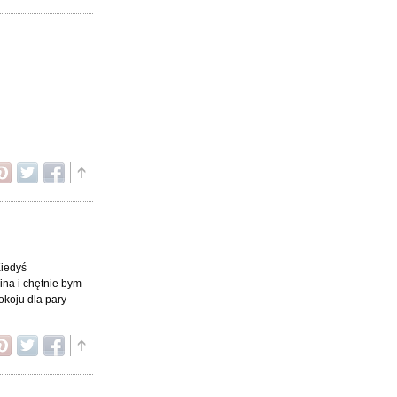
Kiedyś
ina i chętnie bym
okoju dla pary