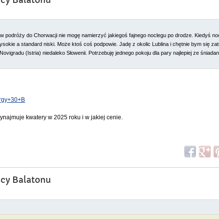
icy Balatonu
 w podróży do Chorwacji nie mogę namierzyć jakiegoś fajnego noclegu po drodze. Kiedyś n
wysokie a standard niski. Może ktoś coś podpowie. Jadę z okolic Lublina i chętnie bym się za
ovigradu (Istria) niedaleko Słowenii. Potrzebuję jednego pokoju dla pary najlepiej ze śniad
yorgy+30+B
najmuje kwatery w 2025 roku i w jakiej cenie.
icy Balatonu