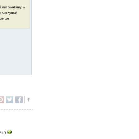
yś nocowaliśmy w
ę zatrzymał
piej ze
HU/HR