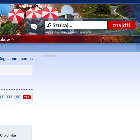
wyszukiwanie zaawansowane
niaków ツ
Regulamin i pomoc
79
280
281
282
 Cro chyba