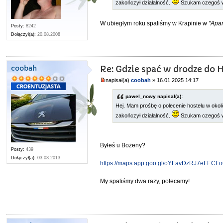
zakończył działalność.
Szukam czegoś w 
W ubiegłym roku spaliśmy w Krapinie w
"Apa
Posty:
8242
Dołączył(a):
20.08.2008
coobah
Re: Gdzie spać w drodze do 
napisał(a)
coobah
» 16.01.2025 14:17
pawel_nowy napisał(a):
Hej. Mam prośbę o polecenie hostelu w oko
zakończył działalność.
Szukam czegoś w 
Byłeś u Bożeny?
Posty:
439
Dołączył(a):
03.03.2013
https://maps.app.goo.gl/oYFavDzRJ7eFECF
My spaliśmy dwa razy, polecamy!