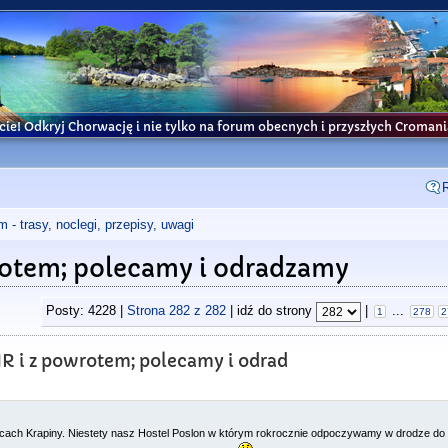
cie! Odkryj Chorwację i nie tylko na forum obecnych i przyszłych Croma
- trasy, noclegi, przepisy, uwagi
rotem; polecamy i odradzamy
Posty: 4228 |
Strona
282
z
282
| idź do strony
|
...
1
278
2
HR i z powrotem; polecamy i odrad
licach Krapiny. Niestety nasz Hostel Poslon w którym rokrocznie odpoczywamy w drodze do