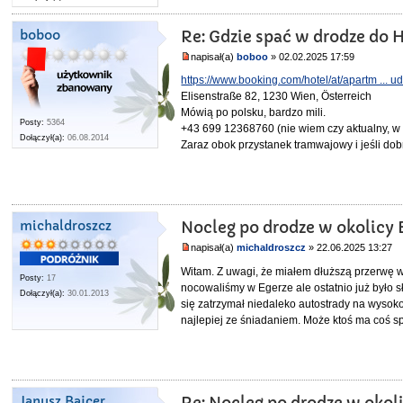
boboo
Re: Gdzie spać w drodze do 
napisał(a)
boboo
» 02.02.2025 17:59
https://www.booking.com/hotel/at/apartm ... u
Elisenstraße 82, 1230 Wien, Österreich
Mówią po polsku, bardzo mili.
Posty:
5364
+43 699 12368760 (nie wiem czy aktualny, w
Dołączył(a):
06.08.2014
Zaraz obok przystanek tramwajowy i jeśli do
michaldroszcz
Nocleg po drodze w okolicy
napisał(a)
michaldroszcz
» 22.06.2025 13:27
Witam. Z uwagi, że miałem dłuższą przerwę 
Posty:
17
nocowaliśmy w Egerze ale ostatnio już było s
Dołączył(a):
30.01.2013
się zatrzymał niedaleko autostrady na wysoko
najlepiej ze śniadaniem. Może ktoś ma coś 
Janusz Bajcer