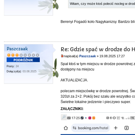
Witam, czy może ktoś polecić nocleg w dro
Berenyi Fogadó koło Nagykanizsy. Bardzo blis
Paszczaak
Re: Gdzie spać w drodze do 
napisał(a)
Paszczaak
» 19.08.2025 17:27
Spał ktoś w tym miejscu w drodze powrotnej z
Posty:
24
dostępny na miejscu
Dołączył(a):
03.08.2025
AKTUALIZACJA.
polecam miejscówkę w drodze powrotnej. Świe
320zł za 2+2. Pokój bez szału ale wszystko c
Świetne lokalne jedzenie i pieczywo super.
ZAŁĄCZNIKI: