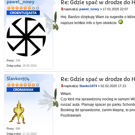
pawel_nowy
Re: Gdzie spać w drodze do 
napisał(a)
pawel_nowy
» 17.01.2025 22:07
Hej. Bardzo dziękuję Wam za sugestie o któr
napisze krótkie info o tym obiekcie.
Posty:
209
Dołączył(a):
26.05.2018
Slavko1974
Re: Gdzie spać w drodze do 
napisał(a)
Slavko1974
» 02.02.2025 17:13
Witam.
Czy ktoś ma sprawdzony nocleg w samym Wied
ruszać auta. Planuję spacer po parku Schonb
Booking itd sprawdzone, zanim klepnę, to pr
Pozdrawiam
Posty:
896
Dołączył(a):
17.12.2010