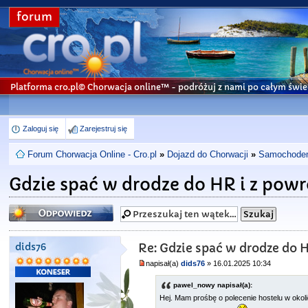
forum
Platforma cro.pl© Chorwacja online™
- podróżuj z nami po całym świe
Zaloguj się
Zarejestruj się
Forum Chorwacja Online - Cro.pl
»
Dojazd do Chorwacji
»
Samochodem 
Gdzie spać w drodze do HR i z pow
Odpowiedz
dids76
Re: Gdzie spać w drodze do 
napisał(a)
dids76
» 16.01.2025 10:34
pawel_nowy napisał(a):
Hej. Mam prośbę o polecenie hostelu w oko