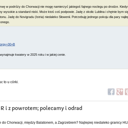
erwę w podróży do Chorwacji nie mogę namierzyć jakiegoś fajnego noclegu po drodze. Kied
eny wysokie a standard niski. Może ktoś coś podpowie. Jadę z okolic Lublina i chętnie bym si
onu. Jadę do Novigradu (Istria) niedaleko Słowenii. Potrzebuję jednego pokoju dla pary najle
zonego.
 yorgy+30+B
ynajmuje kwatery w 2025 roku i w jakiej cenie.
c to u córki.
HR i z powrotem; polecamy i odrad
ze do Chorwacji, między Balatonem, a Zagrzebiem? Najlepiej niedaleko granicy 