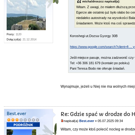
michaldroszcz napisał(a):
Witam. Z uwagi, że miałem dłuższą prz
Egerze ale ostatnio już było słabo bo c
niedaleko autostrady na wysokości Balat
śniadaniem. Może ktoś ma coś sprawd
Posty:
1120
Koroshegi ut.Dozsa Gyorgy 30B
Dołączył(a):
21.12.2014
https://www.google.com/search?client=fi ...
Jeśli miejsce pasuje, można zadzwonić czy w
Tel: +36 306 181 679 (kontakt po polsku)
Pani Teresa Bodo nie oferuje śniadań.
Wynajmuje, jeżeli u Niej nie ma wolnych miejs
Best.ever
Re: Gdzie spać w drodze do 
napisał(a)
Best.ever
» 05.07.2025 09:34
Witam, czy może ktoś polecić nocleg w drod