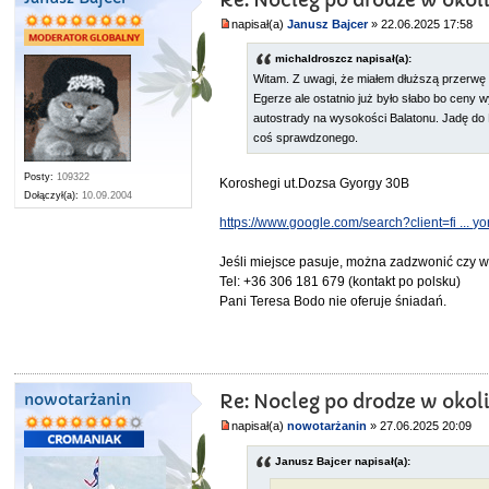
Re: Nocleg po drodze w okol
napisał(a)
Janusz Bajcer
» 22.06.2025 17:58
michaldroszcz napisał(a):
Witam. Z uwagi, że miałem dłuższą przerwę
Egerze ale ostatnio już było słabo bo ceny 
autostrady na wysokości Balatonu. Jadę do N
coś sprawdzonego.
Posty:
109322
Koroshegi ut.Dozsa Gyorgy 30B
Dołączył(a):
10.09.2004
https://www.google.com/search?client=fi ... 
Jeśli miejsce pasuje, można zadzwonić czy wy
Tel: +36 306 181 679 (kontakt po polsku)
Pani Teresa Bodo nie oferuje śniadań.
nowotarżanin
Re: Nocleg po drodze w okol
napisał(a)
nowotarżanin
» 27.06.2025 20:09
Janusz Bajcer napisał(a):