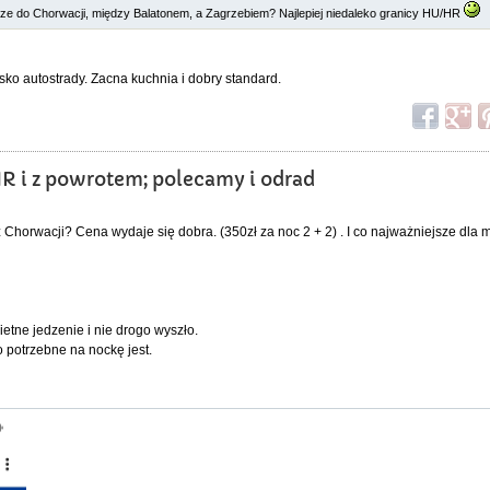
dze do Chorwacji, między Balatonem, a Zagrzebiem? Najlepiej niedaleko granicy HU/HR
ko autostrady. Zacna kuchnia i dobry standard.
HR i z powrotem; polecamy i odrad
 Chorwacji? Cena wydaje się dobra. (350zł za noc 2 + 2) . I co najważniejsze dla 
tne jedzenie i nie drogo wyszło.
o potrzebne na nockę jest.