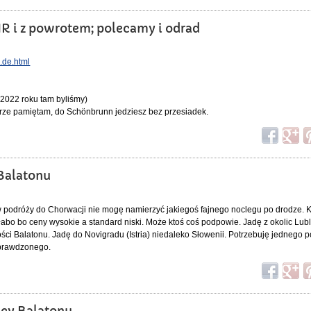
HR i z powrotem; polecamy i odrad
d.de.html
 2022 roku tam byliśmy)
brze pamiętam, do Schönbrunn jedziesz bez przesiadek.
 Balatonu
w podróży do Chorwacji nie mogę namierzyć jakiegoś fajnego noclegu po drodze. 
łabo bo ceny wysokie a standard niski. Może ktoś coś podpowie. Jadę z okolic Lubl
ści Balatonu. Jadę do Novigradu (Istria) niedaleko Słowenii. Potrzebuję jednego p
sprawdzonego.