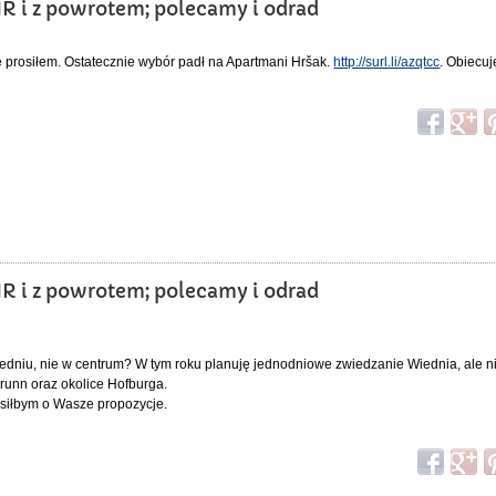
HR i z powrotem; polecamy i odrad
e prosiłem. Ostatecznie wybór padł na Apartmani Hršak.
http://surl.li/azqtcc
. Obiecu
HR i z powrotem; polecamy i odrad
niu, nie w centrum? W tym roku planuję jednodniowe zwiedzanie Wiednia, ale n
runn oraz okolice Hofburga.
osiłbym o Wasze propozycje.