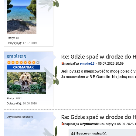
Posty:
18
Dołączył(a):
17.07.2019
empire13
Re: Gdzie spać w drodze do 
napisał(a)
empire13
» 05.07.2025 10:59
Jeśli pytasz o miejscowość to mogę polecić V
Ja nocowałem w B.B.Garestin. Na jedną noc 
Posty:
2621
Dołączył(a):
26.06.2016
Re: Gdzie spać w drodze do 
Użytkownik usunięty
napisał(a)
Użytkownik usunięty
» 05.07.2025 
Best.ever napisał(a):