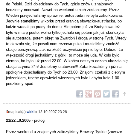
do Polski. Dziś dojedziemy do Tych, gdzie znów u znajomych
będziemy nocować. Nawet na weekend u nich zostaniemy. Przez
Wiedeń przejechaliśmy sprawnie, autostrada nie była zakorkowana.
Jedynie stanęliśmy w korku przed granicą słowacko-austriacką, bo
ludzie wracali po pracy do domu. Ale potem już za Bratysławą też
było w miarę pusto, wolno tylko jechało się potem jak już skończyła
się autostrada, potem skręt na Zwardoń i droga w stronę Tych. Wtedy
to okazało się, że powoli nam rezerwa puka i musieliśmy znaleźć
stacje benzynową. Jak na złość oczywiście jej nie było. Dobrze, że
większość drogi jechaliśmy z górki, to może się uda. W koło było
ciemno, bo było już przed 22.00. W końcu naszym oczom ukazała się
stacja czynna 24h! Jesteśmy uratowani!!! Zatankowaliśmy i już na
spokojnie dojechaliśmy do Tych po 23.00. Znajomi czekali z ciepłym
jedzonkiem, trochę opowieści wieczornych było i chyba koło 1.00
poszliśmy spać.
napisał(a)
witki
» 13.10.2007 23:28
21/22.10.2006
- prolog
Przez weekend u znajomych zaliczyliśmy Browary Tyskie (zawsze