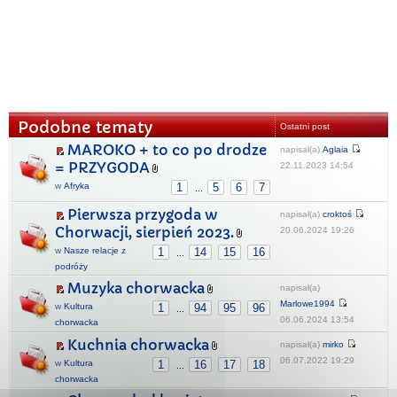
Podobne tematy
Ostatni post
MAROKO + to co po drodze
napisał(a)
Aglaia
= PRZYGODA
22.11.2023 14:54
w
Afryka
1
5
6
7
...
Pierwsza przygoda w
napisał(a)
croktoś
Chorwacji, sierpień 2023.
20.06.2024 19:26
w
Nasze relacje z
1
14
15
16
...
podróży
Muzyka chorwacka
napisał(a)
Marlowe1994
w
Kultura
1
94
95
96
...
06.06.2024 13:54
chorwacka
Kuchnia chorwacka
napisał(a)
mirko
06.07.2022 19:29
w
Kultura
1
16
17
18
...
chorwacka