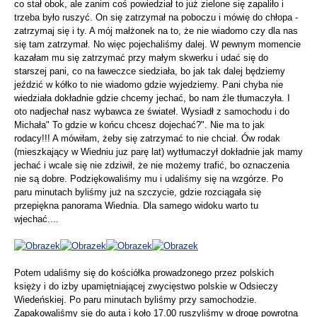
co stał obok, ale zanim coś powiedział to już zielone się zapaliło i
trzeba było ruszyć. On się zatrzymał na poboczu i mówię do chłopa -
zatrzymaj się i ty. A mój małżonek na to, że nie wiadomo czy dla nas
się tam zatrzymał. No więc pojechaliśmy dalej. W pewnym momencie
kazałam mu się zatrzymać przy małym skwerku i udać się do
starszej pani, co na ławeczce siedziała, bo jak tak dalej będziemy
jeździć w kółko to nie wiadomo gdzie wyjedziemy. Pani chyba nie
wiedziała dokładnie gdzie chcemy jechać, bo nam źle tłumaczyła. I
oto nadjechał nasz wybawca ze świateł. Wysiadł z samochodu i do
Michała" To gdzie w końcu chcesz dojechać?". Nie ma to jak
rodacy!!! A mówiłam, żeby się zatrzymać to nie chciał. Ów rodak
(mieszkający w Wiedniu juz parę lat) wytłumaczył dokładnie jak mamy
jechać i wcale się nie zdziwił, że nie możemy trafić, bo oznaczenia
nie są dobre. Podziękowaliśmy mu i udaliśmy się na wzgórze. Po
paru minutach byliśmy już na szczycie, gdzie rozciągała się
przepiękna panorama Wiednia. Dla samego widoku warto tu
wjechać....
Potem udaliśmy się do kościółka prowadzonego przez polskich
księży i do izby upamiętniającej zwycięstwo polskie w Odsieczy
Wiedeńskiej. Po paru minutach byliśmy przy samochodzie.
Zapakowaliśmy się do auta i koło 17.00 ruszyliśmy w drogę powrotną