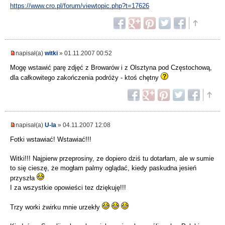
https://www.cro.pl/forum/viewtopic.php?t=17626
napisał(a)
witki
» 01.11.2007 00:52
Mogę wstawić parę zdjęć z Browarów i z Olsztyna pod Częstochową,
dla całkowitego zakończenia podróży - ktoś chętny
napisał(a)
U-la
» 04.11.2007 12:08
Fotki wstawiać! Wstawiać!!!
Witki!!! Najpierw przeprosiny, ze dopiero dziś tu dotarłam, ale w sumie
to się cieszę, że mogłam palmy oglądać, kiedy paskudna jesień
przyszła
I za wszystkie opowieści tez dziękuję!!!
Trzy worki żwirku mnie urzekły