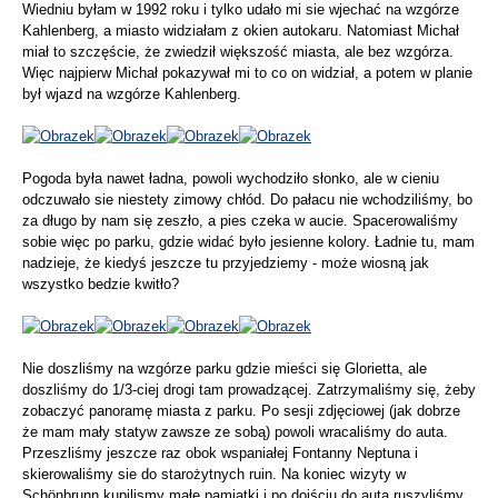
Wiedniu byłam w 1992 roku i tylko udało mi sie wjechać na wzgórze
Kahlenberg, a miasto widziałam z okien autokaru. Natomiast Michał
miał to szczęście, że zwiedził większość miasta, ale bez wzgórza.
Więc najpierw Michał pokazywał mi to co on widział, a potem w planie
był wjazd na wzgórze Kahlenberg.
Pogoda była nawet ładna, powoli wychodziło słonko, ale w cieniu
odczuwało sie niestety zimowy chłód. Do pałacu nie wchodziliśmy, bo
za długo by nam się zeszło, a pies czeka w aucie. Spacerowaliśmy
sobie więc po parku, gdzie widać było jesienne kolory. Ładnie tu, mam
nadzieje, że kiedyś jeszcze tu przyjedziemy - może wiosną jak
wszystko bedzie kwitło?
Nie doszliśmy na wzgórze parku gdzie mieści się Glorietta, ale
doszliśmy do 1/3-ciej drogi tam prowadzącej. Zatrzymaliśmy się, żeby
zobaczyć panoramę miasta z parku. Po sesji zdjęciowej (jak dobrze
że mam mały statyw zawsze ze sobą) powoli wracaliśmy do auta.
Przeszliśmy jeszcze raz obok wspaniałej Fontanny Neptuna i
skierowaliśmy sie do starożytnych ruin. Na koniec wizyty w
Schönbrunn kupilismy małe pamiątki i po dojściu do auta ruszyliśmy