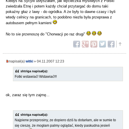
Kiedyś na Sycylii usłyszałam, jak wycieczka myśliwych z Polski
zwiedzała Etnę i potem każdy chciał przytargać do domu taki
pokaźny głaz z lawy - do ogródka. A że były to dawne czasy i byli
wtedy celnicy na granicach, to podobno niezła była przeprawa z
autobusem pełnym kamieni
No to sie przenoszę do "Chorwacji po raz drugi"
napisał(a)
witki
» 04.11.2007 12:23
shtriga napisał(a):
Fotki wstawiać! Wstawiać!!!
ok, zaraz się tym zajmę...
shtriga napisał(a):
Najpierw przeprosiny, ze dopiero dziś tu dotarłam, ale w sumie to
się cieszę, że mogłam palmy oglądać, kiedy paskudna jesień