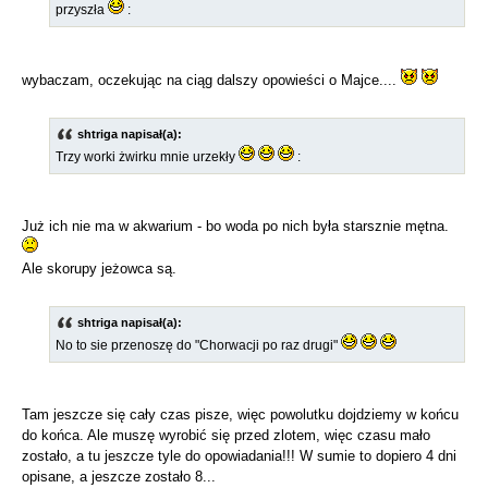
przyszła
:
wybaczam, oczekując na ciąg dalszy opowieści o Majce....
shtriga napisał(a):
Trzy worki żwirku mnie urzekły
:
Już ich nie ma w akwarium - bo woda po nich była starsznie mętna.
Ale skorupy jeżowca są.
shtriga napisał(a):
No to sie przenoszę do "Chorwacji po raz drugi"
Tam jeszcze się cały czas pisze, więc powolutku dojdziemy w końcu
do końca. Ale muszę wyrobić się przed zlotem, więc czasu mało
zostało, a tu jeszcze tyle do opowiadania!!! W sumie to dopiero 4 dni
opisane, a jeszcze zostało 8...