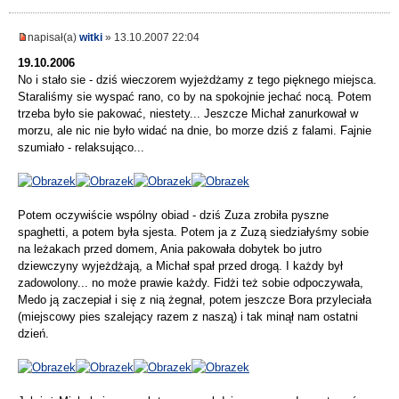
napisał(a)
witki
» 13.10.2007 22:04
19.10.2006
No i stało sie - dziś wieczorem wyjeżdżamy z tego pięknego miejsca.
Staraliśmy sie wyspać rano, co by na spokojnie jechać nocą. Potem
trzeba było sie pakować, niestety... Jeszcze Michał zanurkował w
morzu, ale nic nie było widać na dnie, bo morze dziś z falami. Fajnie
szumiało - relaksująco...
Potem oczywiście wspólny obiad - dziś Zuza zrobiła pyszne
spaghetti, a potem była sjesta. Potem ja z Zuzą siedziałyśmy sobie
na leżakach przed domem, Ania pakowała dobytek bo jutro
dziewczyny wyjeżdżają, a Michał spał przed drogą. I każdy był
zadowolony... no może prawie każdy. Fidżi też sobie odpoczywała,
Medo ją zaczepiał i się z nią żegnał, potem jeszcze Bora przyleciała
(miejscowy pies szalejący razem z naszą) i tak minął nam ostatni
dzień.