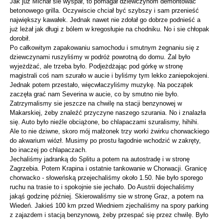
Jak już Michał sie wyspał, to pomagał dziewczynom demontować
betonowego grilla. Oczywiscie chciał być szybszy i sam przenieść
największy kawałek. Jednak nawet nie zdołał go dobrze podnieść a
już leżał jak długi z bólem w kregosłupie na chodniku. No i sie chłopak
dorobił.
Po całkowitym zapakowaniu samochodu i smutnym żegnaniu się z
dziewczynami ruszyliśmy w podróż powrotną do domu. Żal było
wyjeżdżać, ale trzeba było. Podjeżdżając pod górkę w stronę
magistrali coś nam szurało w aucie i byliśmy tym lekko zaniepokojeni.
Jednak potem przestało, więcwłaczyliśmy muzykę. Na początek
zaczęła grać nam Severina w aucie, co by smutno nie było.
Zatrzymalismy sie jeszcze na chwilę na stacji benzynowej w
Makarskiej, żeby znaleźć przyczyne naszego szurania. No i znalazła
się. Auto było nieźle obciążone, bo chlapaczami szuralismy, hihihi.
Ale to nie dziwne, skoro mój małżonek trzy worki żwirku chorwackiego
do akwarium wiózł. Musimy po prostu łagodnie wchodzić w zakręty,
bo inaczej po chlapaczach.
Jechaliśmy jadranką do Splitu a potem na autostradę i w stronę
Zagrzebia. Potem Krapina i ostatnie tankowanie w Chorwacji. Granicę
chorwacko - słoweńską przejechaliśmy około 1.50. Nie było sporego
ruchu na trasie to i spokojnie sie jechało. Do Austrii dojechaliśmy
jakąś godzinę później. Skierowaliśmy sie w stronę Graz, a potem na
Wiedeń. Jakieś 100 km przed Wiedniem zjechaliśmy na spory parking
z zajazdem i stacją benzynową, żeby przespać się przez chwilę. Było