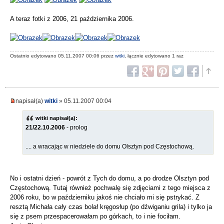
A teraz fotki z 2006, 21 października 2006.
Ostatnio edytowano 05.11.2007 00:06 przez
witki
, łącznie edytowano 1 raz
napisał(a)
witki
» 05.11.2007 00:04
witki napisał(a):
21/22.10.2006
- prolog
.... a wracając w niedziele do domu Olsztyn pod Częstochową.
No i ostatni dzień - powrót z Tych do domu, a po drodze Olsztyn pod
Częstochową. Tutaj również pochwalę się zdjęciami z tego miejsca z
2006 roku, bo w październiku jakoś nie chciało mi się pstrykać. Z
resztą Michała cały czas bolał kręgosłup (po dźwiganiu grila) i tylko ja
się z psem przespacerowałam po górkach, to i nie fociłam.