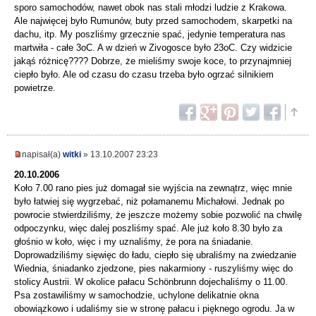
sporo samochodów, nawet obok nas stali młodzi ludzie z Krakowa.
Ale najwięcej było Rumunów, buty przed samochodem, skarpetki na
dachu, itp. My poszliśmy grzecznie spać, jedynie temperatura nas
martwiła - całe 3oC. A w dzień w Zivogosce było 23oC. Czy widzicie
jakąś różnicę???? Dobrze, że mieliśmy swoje koce, to przynajmniej
ciepło było. Ale od czasu do czasu trzeba było ogrzać silnikiem
powietrze.
napisał(a)
witki
» 13.10.2007 23:23
20.10.2006
Koło 7.00 rano pies już domagał sie wyjścia na zewnątrz, więc mnie
było łatwiej się wygrzebać, niż połamanemu Michałowi. Jednak po
powrocie stwierdziliśmy, że jeszcze możemy sobie pozwolić na chwilę
odpoczynku, więc dalej poszliśmy spać. Ale już koło 8.30 było za
głośnio w koło, więc i my uznaliśmy, że pora na śniadanie.
Doprowadziliśmy sięwięc do ładu, ciepło się ubraliśmy na zwiedzanie
Wiednia, śniadanko zjedzone, pies nakarmiony - ruszyliśmy więc do
stolicy Austrii. W okolice pałacu Schönbrunn dojechaliśmy o 11.00.
Psa zostawiliśmy w samochodzie, uchylone delikatnie okna
obowiązkowo i udaliśmy sie w stronę pałacu i pięknego ogrodu. Ja w