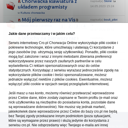
Chorwacka klawiatura z
napisał(a)
Skimir
układem programisty
14.05.2023 15:24
w
Kultura chorwacka
Mój pierwszy raz na Vis
napisał(a)
bouli_pilot
w
Nasze relacje z podróży
1
2
3
4
30.07.2026 22:32
Jakie dane przetwarzamy i w jakim celu?
Włochy na pierwszy raz
napisał(a)
Serwis internetowy Cro.pl Chorwacja Online wykorzystuje pliki cookie i
BraveSirRobin
w
Włochy - Italia
1
4
5
6
...
pokrewne technologie, które umożliwiają i ułatwiają Ci korzystanie z
13.08.2025 22:07
jego zasobów (np. utrzymują sesję użytkownika). Ponadto, pliki cookie
mogą być założone i wraz z innymi metodami zbierania preferencji
wykorzystywane przez naszych zaufanych partnerów w celu
Forum Chorwacja Online - Cro.pl
wyświetlenia Ci reklam spersonalizowanych oraz do celów
statystycznych. Korzystając z serwisu wyrażasz jednocześnie zgodę na
Usuń ciasteczka
• Strefa czasowa: UTC + 1 (Polska - czas zimowy) [
DST
]
wykorzystanie plików cookie i treści spersonalizowane, możesz
jednakże wyłączyć niektóre z plików cookies. Ewentualnie, możesz
wyłączyć pliki cookie w opcjach swojej przeglądarki internetowej.
Jeśli masz u nas konto, możemy również przetwarzać wprowadzone
przez Ciebie dane, które zostały zapisane w Twoim profilu (e-mail oraz
nick użytkownika są niezbędne do posiadania konta, pozostałe dane
są wprowadzane dobrowolnie). Nie musisz się jednak martwić,
jakiekolwiek dane wprowadzone przez Ciebie do bazy cro.pl nie będą
bez Twojej zgody przekazane innym podmiotom (poza sytuacjami,
które są wymagane przez prawo) i służą jedynie do korzystania z
[
reklama
] [
kontakt
]
serwisu cro.pl. Nie odsprzedamy więc Twojego e-maila ani innej
Platforma cro.pl© Chorwacja online™ wykorzystuje cookies do prawidłowego działania, te pliki