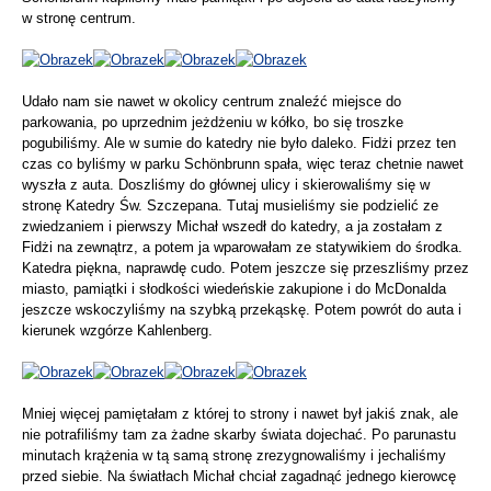
w stronę centrum.
Udało nam sie nawet w okolicy centrum znaleźć miejsce do
parkowania, po uprzednim jeżdżeniu w kółko, bo się troszke
pogubiliśmy. Ale w sumie do katedry nie było daleko. Fidżi przez ten
czas co byliśmy w parku Schönbrunn spała, więc teraz chetnie nawet
wyszła z auta. Doszliśmy do głównej ulicy i skierowaliśmy się w
stronę Katedry Św. Szczepana. Tutaj musieliśmy sie podzielić ze
zwiedzaniem i pierwszy Michał wszedł do katedry, a ja zostałam z
Fidżi na zewnątrz, a potem ja wparowałam ze statywikiem do środka.
Katedra piękna, naprawdę cudo. Potem jeszcze się przeszliśmy przez
miasto, pamiątki i słodkości wiedeńskie zakupione i do McDonalda
jeszcze wskoczyliśmy na szybką przekąskę. Potem powrót do auta i
kierunek wzgórze Kahlenberg.
Mniej więcej pamiętałam z której to strony i nawet był jakiś znak, ale
nie potrafiliśmy tam za żadne skarby świata dojechać. Po parunastu
minutach krążenia w tą samą stronę zrezygnowaliśmy i jechaliśmy
przed siebie. Na światłach Michał chciał zagadnąć jednego kierowcę