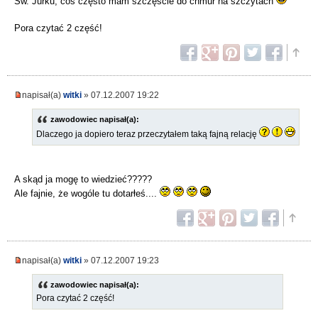
Św. Jurku, coś często mam szczęście do chmur na szczytach
Pora czytać 2 część!
napisał(a)
witki
» 07.12.2007 19:22
zawodowiec napisał(a):
Dlaczego ja dopiero teraz przeczytałem taką fajną relację
A skąd ja mogę to wiedzieć?????
Ale fajnie, że wogóle tu dotarłeś....
napisał(a)
witki
» 07.12.2007 19:23
zawodowiec napisał(a):
Pora czytać 2 część!