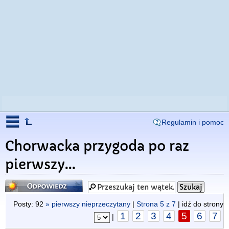
Regulamin i pomoc
Chorwacka przygoda po raz
pierwszy...
Odpowiedz
Posty: 92
» pierwszy nieprzeczytany
|
Strona
5
z
7
| idź do strony
1
2
3
4
5
6
7
|