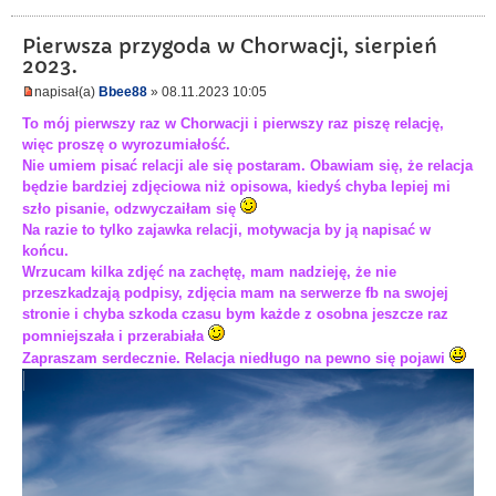
Pierwsza przygoda w Chorwacji, sierpień
2023.
napisał(a)
Bbee88
» 08.11.2023 10:05
To mój pierwszy raz w Chorwacji i pierwszy raz piszę relację,
więc proszę o wyrozumiałość.
Nie umiem pisać relacji ale się postaram. Obawiam się, że relacja
będzie bardziej zdjęciowa niż opisowa, kiedyś chyba lepiej mi
szło pisanie, odzwyczaiłam się
Na razie to tylko zajawka relacji, motywacja by ją napisać w
końcu.
Wrzucam kilka zdjęć na zachętę, mam nadzieję, że nie
przeszkadzają podpisy, zdjęcia mam na serwerze fb na swojej
stronie i chyba szkoda czasu bym każde z osobna jeszcze raz
pomniejszała i przerabiała
Zapraszam serdecznie. Relacja niedługo na pewno się pojawi