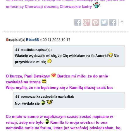
miłośnicy Chorwacji docenią Chorwackie kadry
napisał(a)
Bbee88
» 09.11.2023 10:17
maslinka napisał(a):
Właśnie wydawało mi się, że Cię widziałam na fb Autorki
Nie
przywidziało mi się
O kurczę, Pani Detektyw
Bardzo mi miło, że do mnie
zawitałaś na stronę
Więc myślę, że nie będziemy się z Kamillą dłużej czaić bo:
pomorzanka zachodnia napisał(a):
No i wydało się
Co miało w sumie w najbliższym czasie zostać napisane w
relacji, żeby nie było
Kamilla to moja siostra i to ona
namówiła mnie na forum, które już wcześniej odwiedzałam, bo