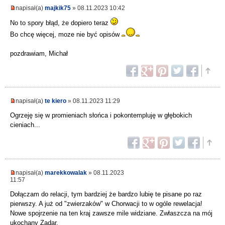
napisał(a)
majkik75
» 08.11.2023 10:42
No to spory błąd, że dopiero teraz
Bo chcę więcej, moze nie być opisów
pozdrawiam, Michał
napisał(a)
te kiero
» 08.11.2023 11:29
Ogrzeję się w promieniach słońca i pokontempluję w głębokich
cieniach...
napisał(a)
marekkowalak
» 08.11.2023
11:57
Dołączam do relacji, tym bardziej że bardzo lubię te pisane po raz
pierwszy. A już od "zwierzaków" w Chorwacji to w ogóle rewelacja!
Nowe spojrzenie na ten kraj zawsze mile widziane. Zwłaszcza na mój
ukochany Zadar.