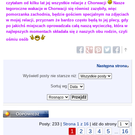
czytałam od kilku lat jej wszystkie relacje z Chorwacji
Nasze
tegoroczne wakacje w Chorwacji się również zazębiły, więc
pomorzanka zachodnia, będzie gościem specjalnym na zdjęciach
w mojej relacji, przyznam że bardzo często będą to jej plecy, gdy
po jakichś miejscach oprowadzała całą naszą wycieczkę, która w
najlepszych momentach składała się z naszych obu rodzin, czyli
ośmiu osób
Następna strona
Wyświetl posty nie starsze niż:
Sortuj wg
Odpowiedz
Posty: 233 |
Strona
1
z
16
| idź do strony
|
1
2
3
4
5
16
...