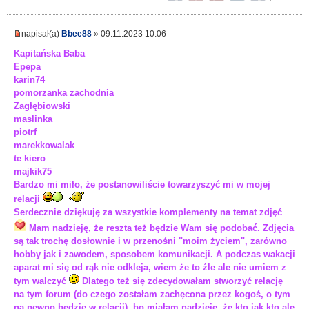
napisał(a)
Bbee88
» 09.11.2023 10:06
Kapitańska Baba
Epepa
karin74
pomorzanka zachodnia
Zagłębiowski
maslinka
piotrf
marekkowalak
te kiero
majkik75
Bardzo mi miło, że postanowiliście towarzyszyć mi w mojej
relacji
Serdecznie dziękuję za wszystkie komplementy na temat zdjęć
Mam nadzieję, że reszta też będzie Wam się podobać. Zdjęcia
są tak trochę dosłownie i w przenośni "moim życiem", zarówno
hobby jak i zawodem, sposobem komunikacji. A podczas wakacji
aparat mi się od rąk nie odkleja, wiem że to źle ale nie umiem z
tym walczyć
Dlatego też się zdecydowałam stworzyć relację
na tym forum (do czego zostałam zachęcona przez kogoś, o tym
na pewno będzie w relacji), bo miałam nadzieję, że kto jak kto ale