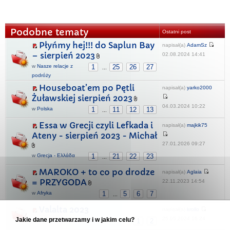
Podobne tematy
Ostatni post
Płyńmy hej!!! do Saplun Bay
napisał(a)
AdamSz
– sierpień 2023
02.08.2024 14:41
w
Nasze relacje z
1
25
26
27
...
podróży
Houseboat’em po Pętli
napisał(a)
yarko2000
Żuławskiej sierpień 2023
04.03.2024 10:22
w
Polska
1
11
12
13
...
Essa w Grecji czyli Lefkada i
napisał(a)
majkik75
Ateny - sierpień 2023 - Michał
27.01.2026 09:27
w
Grecja - Ελλάδα
1
21
22
23
...
MAROKO + to co po drodze
napisał(a)
Aglaia
= PRZYGODA
22.11.2023 14:54
w
Afryka
1
5
6
7
...
Valalta 2023
napisał(a)
krollo
25.05.2024 16:24
Jakie dane przetwarzamy i w jakim celu?
w
Naturystyczna Chorwacja
1
2