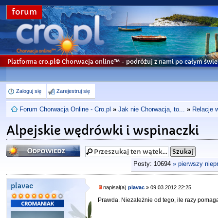
forum
Platforma cro.pl© Chorwacja online™
- podróżuj z nami po całym świe
Zaloguj się
Zarejestruj się
Forum Chorwacja Online - Cro.pl
»
Jak nie Chorwacja, to...
»
Relacje 
Alpejskie wędrówki i wspinaczki
Odpowiedz
Posty: 10694
» pierwszy niep
plavac
napisał(a)
plavac
» 09.03.2012 22:25
Prawda. Niezależnie od tego, ile razy pomag