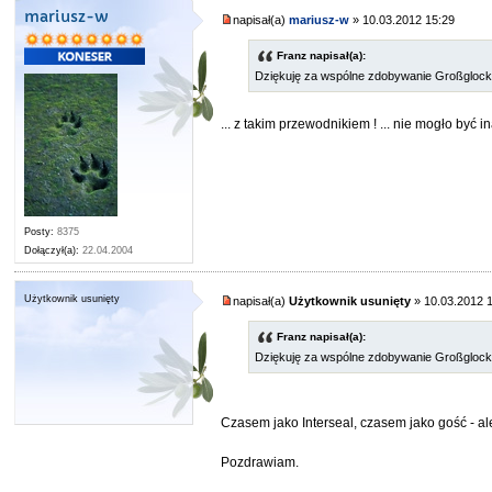
mariusz-w
napisał(a)
mariusz-w
» 10.03.2012 15:29
Franz napisał(a):
Dziękuję za wspólne zdobywanie Großglockne
... z takim przewodnikiem ! ... nie mogło być i
Posty:
8375
Dołączył(a):
22.04.2004
Użytkownik usunięty
napisał(a)
Użytkownik usunięty
» 10.03.2012 
Franz napisał(a):
Dziękuję za wspólne zdobywanie Großglockner
Czasem jako Interseal, czasem jako gość - al
Pozdrawiam.