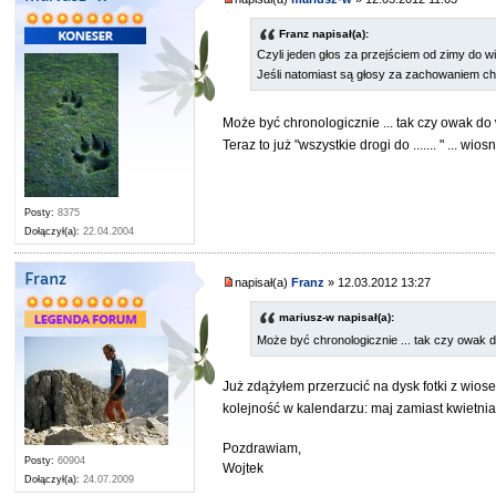
Franz napisał(a):
Czyli jeden głos za przejściem od zimy do w
Jeśli natomiast są głosy za zachowaniem chr
Może być chronologicznie ... tak czy owak do
Teraz to już "wszystkie drogi do ....... " ... wi
Posty:
8375
Dołączył(a):
22.04.2004
Franz
napisał(a)
Franz
» 12.03.2012 13:27
mariusz-w napisał(a):
Może być chronologicznie ... tak czy owak 
Już zdążyłem przerzucić na dysk fotki z wi
kolejność w kalendarzu: maj zamiast kwietnia.
Pozdrawiam,
Posty:
60904
Wojtek
Dołączył(a):
24.07.2009