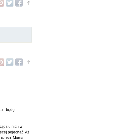
tu - będę
 bądź u nich w
ęcej pojechać. Aż
am czasu. Mama