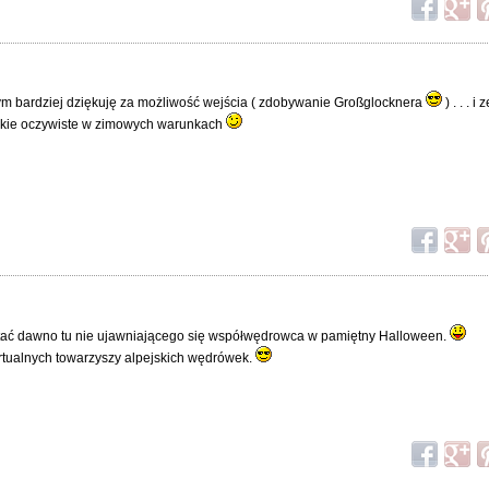
tym bardziej dziękuję za możliwość wejścia ( zdobywanie Großglocknera
) . . . i
 takie oczywiste w zimowych warunkach
itać dawno tu nie ujawniającego się współwędrowca w pamiętny Halloween.
rtualnych towarzyszy alpejskich wędrówek.