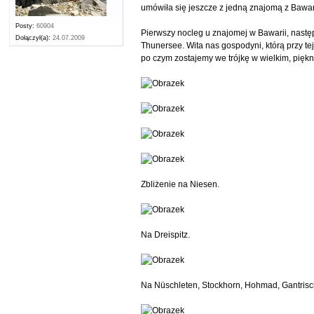
umówiła się jeszcze z jedną znajomą z Bawari
Posty:
60904
Pierwszy nocleg u znajomej w Bawarii, nastę
Dołączył(a):
24.07.2009
Thunersee. Wita nas gospodyni, którą przy te
po czym zostajemy we trójkę w wielkim, pięk
Zbliżenie na Niesen.
Na Dreispitz.
Na Nüschleten, Stockhorn, Hohmad, Gantrisc