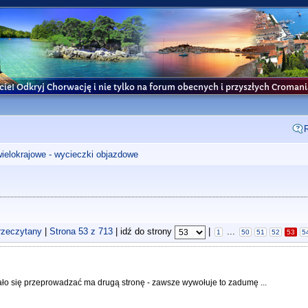
cie! Odkryj Chorwację i nie tylko na forum obecnych i przyszłych Croma
wielokrajowe - wycieczki objazdowe
rzeczytany
|
Strona
53
z
713
| idź do strony
|
...
1
50
51
52
53
5
ało się przeprowadzać ma drugą stronę - zawsze wywołuje to zadumę ...