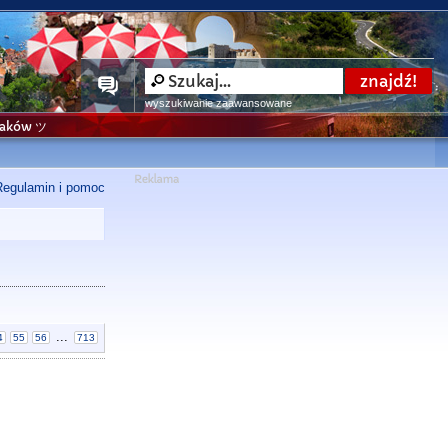
wyszukiwanie zaawansowane
niaków ツ
Regulamin i pomoc
...
4
55
56
713