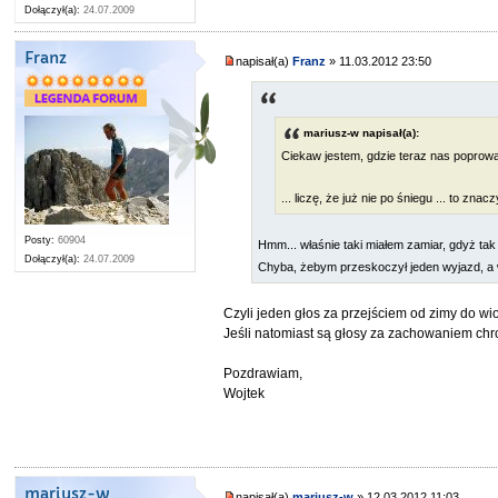
Dołączył(a):
24.07.2009
Franz
napisał(a)
Franz
» 11.03.2012 23:50
mariusz-w napisał(a):
Ciekaw jestem, gdzie teraz nas poprow
... liczę, że już nie po śniegu ... to znac
Posty:
60904
Hmm... właśnie taki miałem zamiar, gdyż tak 
Dołączył(a):
24.07.2009
Chyba, żebym przeskoczył jeden wyjazd, a w
Czyli jeden głos za przejściem od zimy do wio
Jeśli natomiast są głosy za zachowaniem chro
Pozdrawiam,
Wojtek
mariusz-w
napisał(a)
mariusz-w
» 12.03.2012 11:03