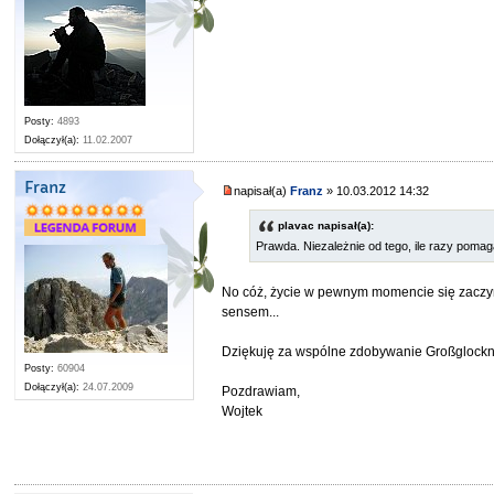
Posty:
4893
Dołączył(a):
11.02.2007
Franz
napisał(a)
Franz
» 10.03.2012 14:32
plavac napisał(a):
Prawda. Niezależnie od tego, ile razy poma
No cóż, życie w pewnym momencie się zaczyna
sensem...
Dziękuję za wspólne zdobywanie Großglocknera
Posty:
60904
Dołączył(a):
24.07.2009
Pozdrawiam,
Wojtek