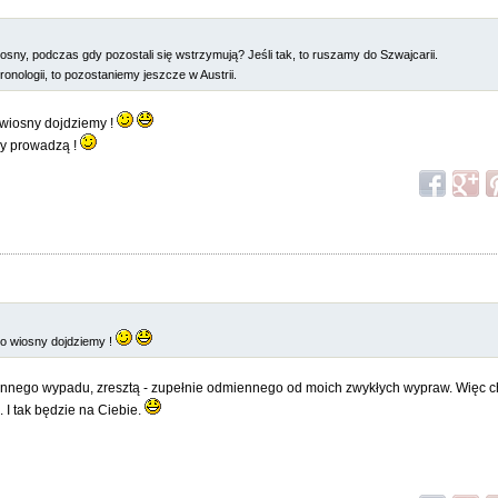
iosny, podczas gdy pozostali się wstrzymują? Jeśli tak, to ruszamy do Szwajcarii.
onologii, to pozostaniemy jeszcze w Austrii.
 wiosny dojdziemy !
osny prowadzą !
do wiosny dojdziemy !
osennego wypadu, zresztą - zupełnie odmiennego od moich zwykłych wypraw. Więc 
 I tak będzie na Ciebie.