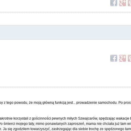
ćby z tego powodu, że moją główną funkcją jest... prowadzenie samochodu. Po pros
ilkakrotnie korzystali z gościnności pewnych miłych Szwajcarów, spędzając wakacje
o śmierci mojego taty, mimo ponawianych zaproszeń, mama nie chciała już tam wi
. Ja się zgodziłem towarzyszyć, zastrzegając dla siebie trochę ze spędzonego t