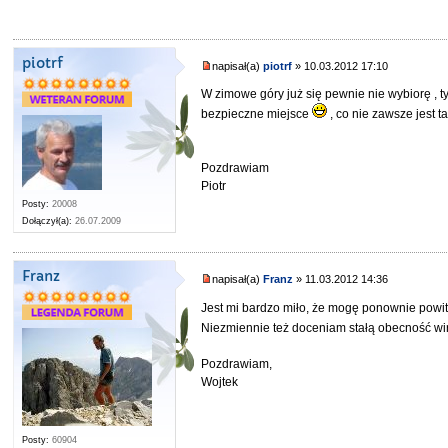
piotrf
napisał(a)
piotrf
» 10.03.2012 17:10
W zimowe góry już się pewnie nie wybiorę , 
bezpieczne miejsce
, co nie zawsze jest
Pozdrawiam
Piotr
Posty:
20008
Dołączył(a):
26.07.2009
Franz
napisał(a)
Franz
» 11.03.2012 14:36
Jest mi bardzo miło, że mogę ponownie pow
Niezmiennie też doceniam stałą obecność wi
Pozdrawiam,
Wojtek
Posty:
60904