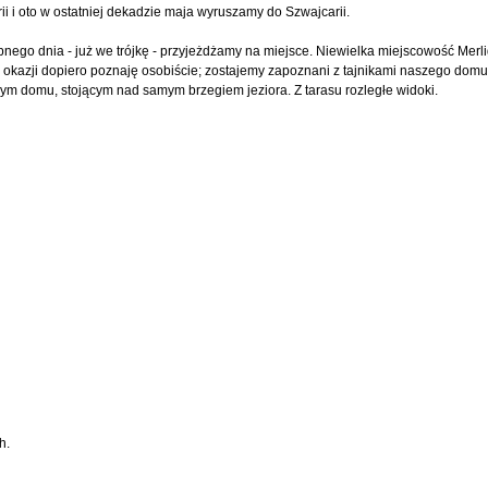
i i oto w ostatniej dekadzie maja wyruszamy do Szwajcarii.
pnego dnia - już we trójkę - przyjeżdżamy na miejsce. Niewielka miejscowość Merl
j okazji dopiero poznaję osobiście; zostajemy zapoznani z tajnikami naszego domu 
nym domu, stojącym nad samym brzegiem jeziora. Z tarasu rozległe widoki.
h.