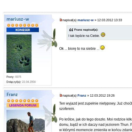
mariusz-w
napisał(a)
mariusz-w
» 12.03.2012 13:33
Franz napisał(a):
I tak będzie na Ciebie.
Ok ... biorę to na siebie ...
Posty:
8375
Dołączył(a):
22.04.2004
Franz
napisał(a)
Franz
» 12.03.2012 19:26
Ten wyjazd jest zupełnie nietypowy. Już cho
szoferem.
Po krótce, jak do tego doszło. Moi rodzice k
domu, bądź w ich daczy nad jeziorem Thun. P
w którymś momencie zmieniła w końcu zdanie