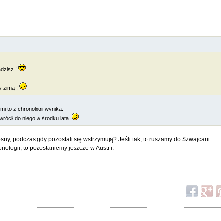
adzisz !
zy zimą !
mi to z chronologii wynika.
rócił do niego w środku lata.
sny, podczas gdy pozostali się wstrzymują? Jeśli tak, to ruszamy do Szwajcarii.
nologii, to pozostaniemy jeszcze w Austrii.