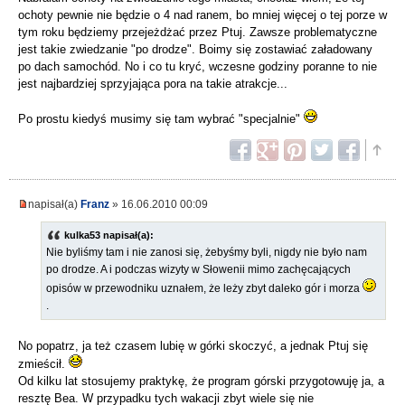
ochoty pewnie nie będzie o 4 nad ranem, bo mniej więcej o tej porze w
tym roku będziemy przejeżdżać przez Ptuj. Zawsze problematyczne
jest takie zwiedzanie "po drodze". Boimy się zostawiać załadowany
po dach samochód. No i co tu kryć, wczesne godziny poranne to nie
jest najbardziej sprzyjająca pora na takie atrakcje...
Po prostu kiedyś musimy się tam wybrać "specjalnie"
napisał(a)
Franz
» 16.06.2010 00:09
kulka53 napisał(a):
Nie byliśmy tam i nie zanosi się, żebyśmy byli, nigdy nie było nam
po drodze. A i podczas wizyty w Słowenii mimo zachęcających
opisów w przewodniku uznałem, że leży zbyt daleko gór i morza
.
No popatrz, ja też czasem lubię w górki skoczyć, a jednak Ptuj się
zmieścił.
Od kilku lat stosujemy praktykę, że program górski przygotowuję ja, a
resztę Bea. W przypadku tych wakacji zbyt wiele się nie