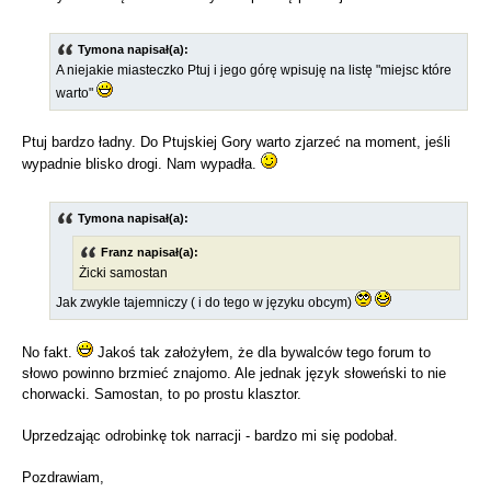
Tymona napisał(a):
A niejakie miasteczko Ptuj i jego górę wpisuję na listę "miejsc które
warto"
Ptuj bardzo ładny. Do Ptujskiej Gory warto zjarzeć na moment, jeśli
wypadnie blisko drogi. Nam wypadła.
Tymona napisał(a):
Franz napisał(a):
Żicki samostan
Jak zwykle tajemniczy ( i do tego w języku obcym)
No fakt.
Jakoś tak założyłem, że dla bywalców tego forum to
słowo powinno brzmieć znajomo. Ale jednak język słoweński to nie
chorwacki. Samostan, to po prostu klasztor.
Uprzedzając odrobinkę tok narracji - bardzo mi się podobał.
Pozdrawiam,