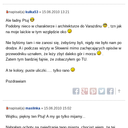
napisał(a)
kulka53
» 15.06.2010 13:21
Ale ładny Ptuj
Podobny nieco w charakterze i architekturze do Varażdinu
, tzn jak
na moje laickie w tym względzie oko
Nie byliśmy tam i nie zanosi się, żebyśmy byli, nigdy nie było nam po
drodze. A i podczas wizyty w Słowenii mimo zachęcających opisów w
przewodniku uznałem, że leży zbyt daleko gór i morza
.
Zatem tym bardziej fajnie, że zobaczyłem go TU.
A te kolory, puste uliczki..... tylko rano
Pozdrawiam
napisał(a)
maslinka
» 15.06.2010 15:02
Wojtku, piękny ten Ptuj! A my go tylko mijamy...
Nabrałam ochoty na zwiedzanie tego miasta, chociaż wiem, że tej