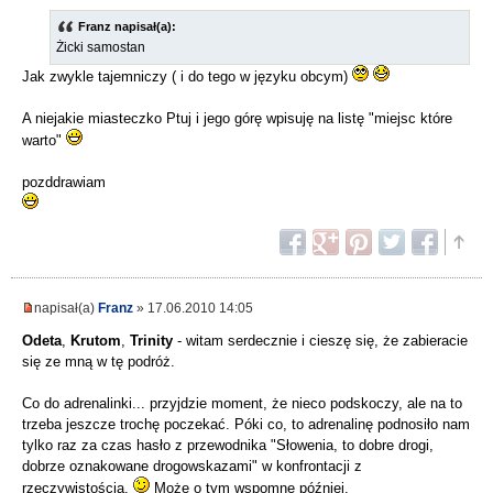
Franz napisał(a):
Żicki samostan
Jak zwykle tajemniczy ( i do tego w języku obcym)
A niejakie miasteczko Ptuj i jego górę wpisuję na listę "miejsc które
warto"
pozddrawiam
napisał(a)
Franz
» 17.06.2010 14:05
Odeta
,
Krutom
,
Trinity
- witam serdecznie i cieszę się, że zabieracie
się ze mną w tę podróż.
Co do adrenalinki... przyjdzie moment, że nieco podskoczy, ale na to
trzeba jeszcze trochę poczekać. Póki co, to adrenalinę podnosiło nam
tylko raz za czas hasło z przewodnika "Słowenia, to dobre drogi,
dobrze oznakowane drogowskazami" w konfrontacji z
rzeczywistością.
Może o tym wspomnę później.