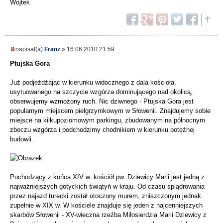
Wojtek
napisał(a)
Franz
» 16.06.2010 21:59
Ptujska Gora
Już podjeżdżając w kierunku widocznego z dala kościoła,
usytuowanego na szczycie wzgórza dominującego nad okolicą,
obserwujemy wzmożony ruch. Nic dziwnego - Ptujska Gora jest
popularnym miejscem pielgrzymkowym w Słowenii. Znajdujemy sobie
miejsce na kilkupoziomowym parkingu, zbudowanym na północnym
zboczu wzgórza i podchodzimy chodnikiem w kierunku potężnej
budowli.
Pochodzący z końca XIV w. kościół pw. Dziewicy Marii jest jedną z
najważniejszych gotyckich świątyń w kraju. Od czasu splądrowania
przez najazd turecki został otoczony murem, zniszczonym jednak
zupełnie w XIX w. W kościele znajduje się jeden z najcenniejszych
skarbów Słowenii - XV-wieczna rzeźba Miłosierdzia Marii Dziewicy z