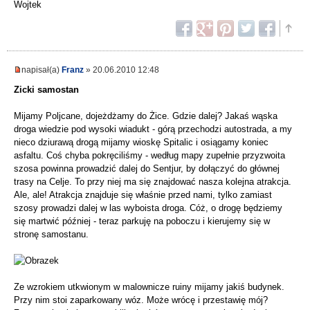
Wojtek
napisał(a)
Franz
» 20.06.2010 12:48
Zicki samostan
Mijamy Poljcane, dojeżdżamy do Żice. Gdzie dalej? Jakaś wąska
droga wiedzie pod wysoki wiadukt - górą przechodzi autostrada, a my
nieco dziurawą drogą mijamy wioskę Spitalic i osiągamy koniec
asfaltu. Coś chyba pokręciliśmy - według mapy zupełnie przyzwoita
szosa powinna prowadzić dalej do Sentjur, by dołączyć do głównej
trasy na Celje. To przy niej ma się znajdować nasza kolejna atrakcja.
Ale, ale! Atrakcja znajduje się właśnie przed nami, tylko zamiast
szosy prowadzi dalej w las wyboista droga. Cóż, o drogę będziemy
się martwić później - teraz parkuję na poboczu i kierujemy się w
stronę samostanu.
Ze wzrokiem utkwionym w malownicze ruiny mijamy jakiś budynek.
Przy nim stoi zaparkowany wóz. Może wrócę i przestawię mój?