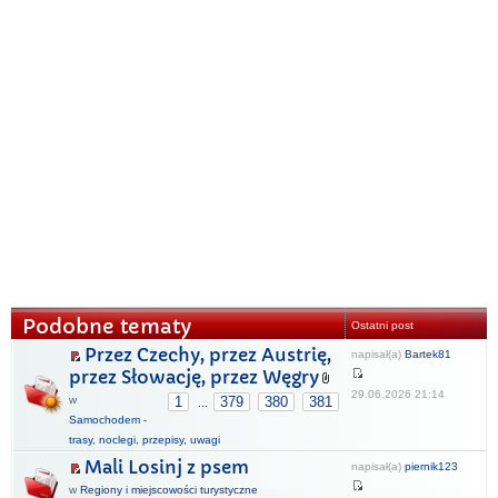
Podobne tematy
Ostatni post
Przez Czechy, przez Austrię,
napisał(a)
Bartek81
przez Słowację, przez Węgry
29.06.2026 21:14
w
1
379
380
381
...
Samochodem -
trasy, noclegi, przepisy, uwagi
Mali Losinj z psem
napisał(a)
piernik123
w
Regiony i miejscowości turystyczne