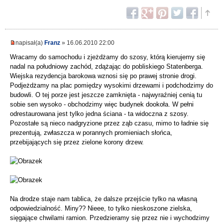
napisał(a)
Franz
» 16.06.2010 22:00
Wracamy do samochodu i zjeżdżamy do szosy, którą kierujemy się
nadal na południowy zachód, zdążając do pobliskiego Statenberga.
Wiejska rezydencja barokowa wznosi się po prawej stronie drogi.
Podjeżdżamy na plac pomiędzy wysokimi drzewami i podchodzimy do
budowli. O tej porze jest jeszcze zamknięta - najwyraźniej cenią tu
sobie sen wysoko - obchodzimy więc budynek dookoła. W pełni
odrestaurowana jest tylko jedna ściana - ta widoczna z szosy.
Pozostałe są nieco nadgryzione przez ząb czasu, mimo to ładnie się
prezentują, zwłaszcza w porannych promieniach słońca,
przebijających się przez zielone korony drzew.
Na drodze staje nam tablica, że dalsze przejście tylko na własną
odpowiedzialność. Miny?? Nieee, to tylko nieskoszone zielska,
sięgające chwilami ramion. Przedzieramy się przez nie i wychodzimy