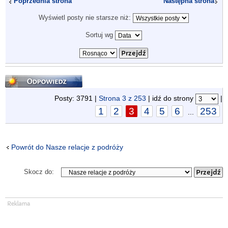
Poprzednia strona
Następna strona
Wyświetl posty nie starsze niż:
Sortuj wg
Odpowiedz
Posty: 3791 |
Strona
3
z
253
| idź do strony
|
1
2
3
4
5
6
253
...
Powrót do Nasze relacje z podróży
Skocz do: