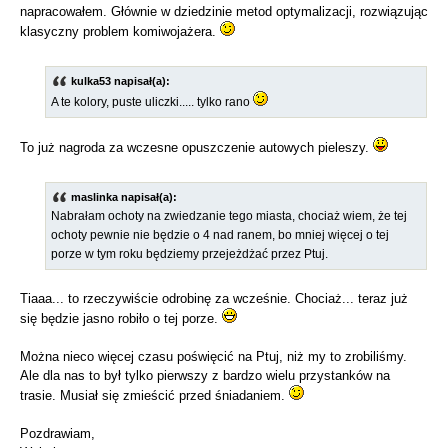
napracowałem. Głównie w dziedzinie metod optymalizacji, rozwiązując
klasyczny problem komiwojażera.
kulka53 napisał(a):
A te kolory, puste uliczki..... tylko rano
To już nagroda za wczesne opuszczenie autowych pieleszy.
maslinka napisał(a):
Nabrałam ochoty na zwiedzanie tego miasta, chociaż wiem, że tej
ochoty pewnie nie będzie o 4 nad ranem, bo mniej więcej o tej
porze w tym roku będziemy przejeżdżać przez Ptuj.
Tiaaa... to rzeczywiście odrobinę za wcześnie. Chociaż... teraz już
się będzie jasno robiło o tej porze.
Można nieco więcej czasu poświęcić na Ptuj, niż my to zrobiliśmy.
Ale dla nas to był tylko pierwszy z bardzo wielu przystanków na
trasie. Musiał się zmieścić przed śniadaniem.
Pozdrawiam,