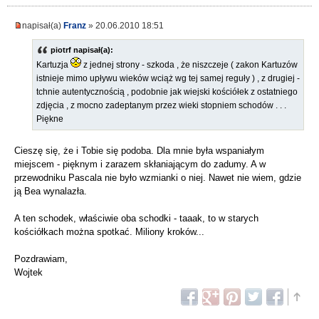
napisał(a)
Franz
» 20.06.2010 18:51
piotrf napisał(a):
Kartuzja
z jednej strony - szkoda , że niszczeje ( zakon Kartuzów
istnieje mimo upływu wieków wciąż wg tej samej reguły ) , z drugiej -
tchnie autentycznością , podobnie jak wiejski kościółek z ostatniego
zdjęcia , z mocno zadeptanym przez wieki stopniem schodów . . .
Piękne
Cieszę się, że i Tobie się podoba. Dla mnie była wspaniałym
miejscem - pięknym i zarazem skłaniającym do zadumy. A w
przewodniku Pascala nie było wzmianki o niej. Nawet nie wiem, gdzie
ją Bea wynalazła.
A ten schodek, właściwie oba schodki - taaak, to w starych
kościółkach można spotkać. Miliony kroków...
Pozdrawiam,
Wojtek