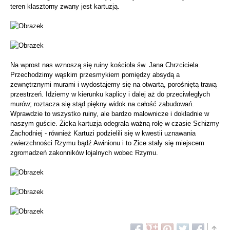
teren klasztorny zwany jest kartuzją.
Na wprost nas wznoszą się ruiny kościoła św. Jana Chrzciciela.
Przechodzimy wąskim przesmykiem pomiędzy absydą a
zewnętrznymi murami i wydostajemy się na otwartą, porośniętą trawą
przestrzeń. Idziemy w kierunku kaplicy i dalej aż do przeciwległych
murów; roztacza się stąd piękny widok na całość zabudowań.
Wprawdzie to wszystko ruiny, ale bardzo malownicze i dokładnie w
naszym guście. Żicka kartuzja odegrała ważną rolę w czasie Schizmy
Zachodniej - również Kartuzi podzielili się w kwestii uznawania
zwierzchności Rzymu bądź Awinionu i to Zice stały się miejscem
zgromadzeń zakonników lojalnych wobec Rzymu.