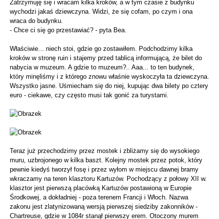
Zatrzymuję się i wracam kilka kroków, a w tym czasie z budynku
wychodzi jakaś dziewczyna. Widzi, że się cofam, po czym i ona
wraca do budynku.
- Chce ci się go przestawiać? - pyta Bea.
Właściwie... niech stoi, gdzie go zostawiłem. Podchodzimy kilka
kroków w stronę ruin i stajemy przed tablicą informującą, że bilet do
nabycia w muzeum. A gdzie to muzeum?.. Aaa... to ten budynek,
który minęliśmy i z którego znowu właśnie wyskoczyła ta dziewczyna.
Wszystko jasne. Uśmiecham się do niej, kupując dwa bilety po cztery
euro - ciekawe, czy często musi tak gonić za turystami.
Teraz już przechodzimy przez mostek i zbliżamy się do wysokiego
muru, uzbrojonego w kilka baszt. Kolejny mostek przez potok, który
pewnie kiedyś tworzył fosę i przez wyłom w miejscu dawnej bramy
wkraczamy na teren klasztoru Kartuzów. Pochodzący z połowy XII w.
klasztor jest pierwszą placówką Kartuzów postawioną w Europie
Środkowej, a dokładniej - poza terenem Francji i Włoch. Nazwa
zakonu jest zlatynizowaną wersją pierwszej siedziby zakonników -
Chartreuse, gdzie w 1084r stanął pierwszy erem. Otoczony murem