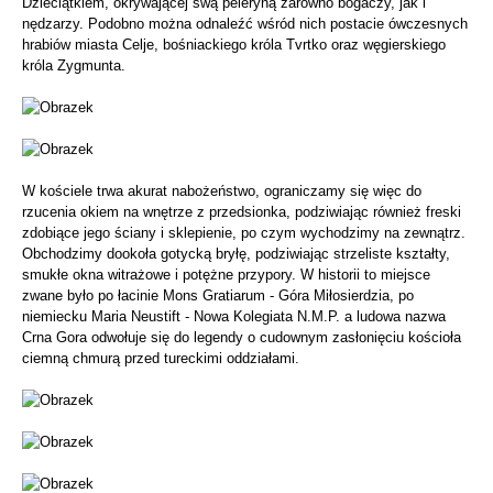
Dzieciątkiem, okrywającej swą peleryną zarówno bogaczy, jak i
nędzarzy. Podobno można odnaleźć wśród nich postacie ówczesnych
hrabiów miasta Celje, bośniackiego króla Tvrtko oraz węgierskiego
króla Zygmunta.
W kościele trwa akurat nabożeństwo, ograniczamy się więc do
rzucenia okiem na wnętrze z przedsionka, podziwiając również freski
zdobiące jego ściany i sklepienie, po czym wychodzimy na zewnątrz.
Obchodzimy dookoła gotycką bryłę, podziwiając strzeliste kształty,
smukłe okna witrażowe i potężne przypory. W historii to miejsce
zwane było po łacinie Mons Gratiarum - Góra Miłosierdzia, po
niemiecku Maria Neustift - Nowa Kolegiata N.M.P. a ludowa nazwa
Crna Gora odwołuje się do legendy o cudownym zasłonięciu kościoła
ciemną chmurą przed tureckimi oddziałami.