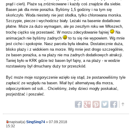
prąd i cień). Plaże są zróżnicowane i każdy coś znajdzie dla siebie.
Basen jak dla mnie porażka. Byliśmy 1,5 godziny i na tym się
skończyło. Woda niestety nie jest słodka, tylko chlorowana morska.
Szczypie, piecze i wychodzisz biały. Leżaki na basenie dodatkowo
płatne. Może za dużo wymagam, ale po zeszłym roku we Włoszech,
trochę ciężko się przestawić. W morzu zdecydowanie fajniej
Na
animacjach nie byliśmy żadnych
to tu się nie wypowiem. Wg mnie
jest cicho i spokojnie. Nasz parcela była idealna. Dostatecznie duża,
blisko plaży i z widokiem na morze. Wg mnie jest drogo szczególnie,
że basen porażka, a na plaży nie ma żadnych dodatkowych atrakcji.
Taniej było w KRK gdzie też basen był fajny, a na plaży - w wodzie
rozstawiony był dmuchany duży tor przeszkód.
Być może moje rozgoryczenie wzięło się stąd, że postanowiliśmy tyle
zapłacić ze względu na basen. Miał być alternatywą dla morza,
odpoczynkiem od soli... Chcieliśmy, żeby dzieci mogły poskakać,
pozjeżdżać i poszaleć.
napisał(a)
SingSing74
» 07.09.2018
15:32