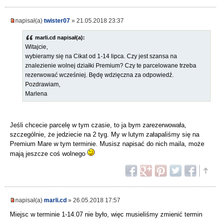
napisał(a)
twister07
» 21.05.2018 23:37
marli.cd napisał(a):
Witajcie,
wybieramy się na Cikat od 1-14 lipca. Czy jest szansa na
znalezienie wolnej działki Premium? Czy te parcelowane trzeba
rezerwować wcześniej. Będę wdzięczna za odpowiedź.
Pozdrawiam,
Marlena
Jeśli chcecie parcelę w tym czasie, to ja bym zarezerwowała,
szczególnie, że jedziecie na 2 tyg. My w lutym załapaliśmy się na
Premium Mare w tym terminie. Musisz napisać do nich maila, może
mają jeszcze coś wolnego
napisał(a)
marli.cd
» 26.05.2018 17:57
Miejsc w terminie 1-14.07 nie było, więc musieliśmy zmienić termin