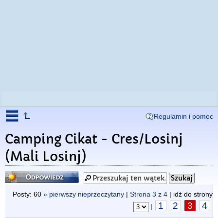
Regulamin i pomoc
Camping Cikat - Cres/Losinj
(Mali Losinj)
Odpowiedz
Posty: 60
» pierwszy nieprzeczytany
|
Strona
3
z
4
| idź do strony
1
2
3
4
|