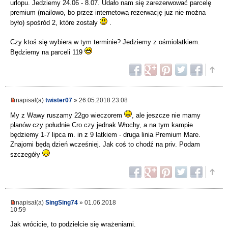
urlopu. Jedziemy 24.06 - 8.07. Udało nam się zarezerwować parcelę
premium (mailowo, bo przez internetową rezerwację juz nie można
było) spośród 2, które zostały
.
Czy ktoś się wybiera w tym terminie? Jedziemy z ośmiolatkiem.
Będziemy na parceli 119
napisał(a)
twister07
» 26.05.2018 23:08
My z Wawy ruszamy 22go wieczorem
, ale jeszcze nie mamy
planów czy południe Cro czy jednak Włochy, a na tym kampie
będziemy 1-7 lipca m. in z 9 latkiem - druga linia Premium Mare.
Znajomi będą dzień wcześniej. Jak coś to chodź na priv. Podam
szczegóły
napisał(a)
SingSing74
» 01.06.2018
10:59
Jak wrócicie, to podzielcie się wrażeniami.