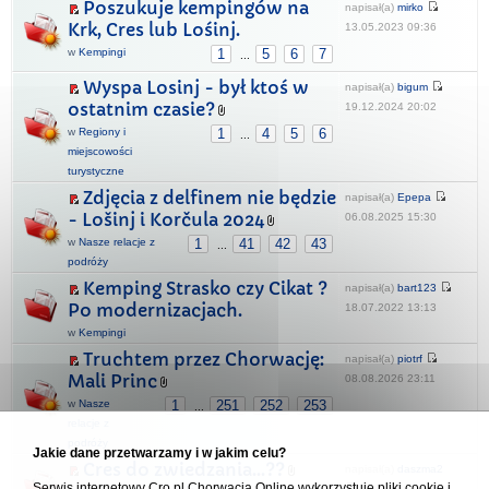
Poszukuje kempingów na
napisał(a)
mirko
Krk, Cres lub Lośinj.
13.05.2023 09:36
w
Kempingi
1
5
6
7
...
Wyspa Losinj - był ktoś w
napisał(a)
bigum
ostatnim czasie?
19.12.2024 20:02
w
Regiony i
1
4
5
6
...
miejscowości
turystyczne
Zdjęcia z delfinem nie będzie
napisał(a)
Epepa
- Lošinj i Korčula 2024
06.08.2025 15:30
w
Nasze relacje z
1
41
42
43
...
podróży
Kemping Strasko czy Cikat ?
napisał(a)
bart123
Po modernizacjach.
18.07.2022 13:13
w
Kempingi
Truchtem przez Chorwację:
napisał(a)
piotrf
Mali Princ
08.08.2026 23:11
w
Nasze
1
251
252
253
...
relacje z
podróży
Jakie dane przetwarzamy i w jakim celu?
Cres do zwiedzania...??
napisał(a)
daszma2
Serwis internetowy Cro.pl Chorwacja Online wykorzystuje pliki cookie i