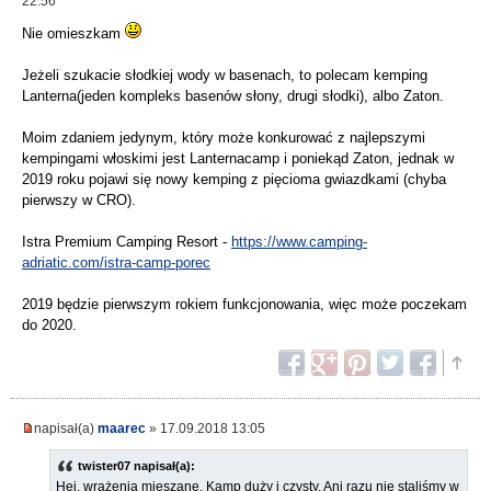
22:56
Nie omieszkam
Jeżeli szukacie słodkiej wody w basenach, to polecam kemping
Lanterna(jeden kompleks basenów słony, drugi słodki), albo Zaton.
Moim zdaniem jedynym, który może konkurować z najlepszymi
kempingami włoskimi jest Lanternacamp i poniekąd Zaton, jednak w
2019 roku pojawi się nowy kemping z pięcioma gwiazdkami (chyba
pierwszy w CRO).
Istra Premium Camping Resort -
https://www.camping-
adriatic.com/istra-camp-porec
2019 będzie pierwszym rokiem funkcjonowania, więc może poczekam
do 2020.
napisał(a)
maarec
» 17.09.2018 13:05
twister07 napisał(a):
Hej, wrażenia mieszane. Kamp duży i czysty. Ani razu nie staliśmy w