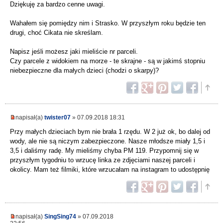
Dziękuję za bardzo cenne uwagi.
Wahałem się pomiędzy nim i Strasko. W przyszłym roku będzie ten
drugi, choć Cikata nie skreślam.
Napisz jeśli możesz jaki mieliście nr parceli.
Czy parcele z widokiem na morze - te skrajne - są w jakimś stopniu
niebezpieczne dla małych dzieci (chodzi o skarpy)?
napisał(a)
twister07
» 07.09.2018 18:31
Przy małych dzieciach bym nie brała 1 rzędu. W 2 już ok, bo dalej od
wody, ale nie są niczym zabezpieczone. Nasze młodsze miały 1,5 i
3,5 i daliśmy radę. My mieliśmy chyba PM 119. Przypomnij się w
przyszłym tygodniu to wrzucę linka ze zdjęciami naszej parceli i
okolicy. Mam też filmiki, które wrzucałam na instagram to udostępnię
napisał(a)
SingSing74
» 07.09.2018