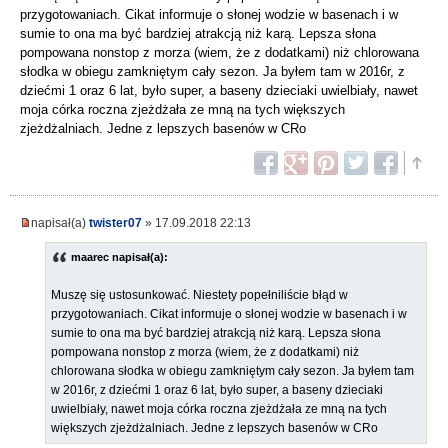
przygotowaniach. Cikat informuje o słonej wodzie w basenach i w
sumie to ona ma być bardziej atrakcją niż karą. Lepsza słona
pompowana nonstop z morza (wiem, że z dodatkami) niż chlorowana
słodka w obiegu zamkniętym cały sezon. Ja byłem tam w 2016r, z
dziećmi 1 oraz 6 lat, było super, a baseny dzieciaki uwielbiały, nawet
moja córka roczna zjeżdżała ze mną na tych większych
zjeżdżalniach. Jedne z lepszych basenów w CRo
napisał(a)
twister07
» 17.09.2018 22:13
maarec napisał(a):
Muszę się ustosunkować. Niestety popełniliście błąd w
przygotowaniach. Cikat informuje o słonej wodzie w basenach i w
sumie to ona ma być bardziej atrakcją niż karą. Lepsza słona
pompowana nonstop z morza (wiem, że z dodatkami) niż
chlorowana słodka w obiegu zamkniętym cały sezon. Ja byłem tam
w 2016r, z dziećmi 1 oraz 6 lat, było super, a baseny dzieciaki
uwielbiały, nawet moja córka roczna zjeżdżała ze mną na tych
większych zjeżdżalniach. Jedne z lepszych basenów w CRo