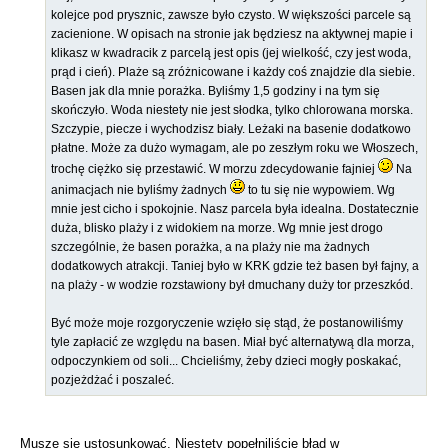
kolejce pod prysznic, zawsze było czysto. W większości parcele są
zacienione. W opisach na stronie jak będziesz na aktywnej mapie i
klikasz w kwadracik z parcelą jest opis (jej wielkość, czy jest woda,
prąd i cień). Plaże są zróżnicowane i każdy coś znajdzie dla siebie.
Basen jak dla mnie porażka. Byliśmy 1,5 godziny i na tym się
skończyło. Woda niestety nie jest słodka, tylko chlorowana morska.
Szczypie, piecze i wychodzisz biały. Leżaki na basenie dodatkowo
płatne. Może za dużo wymagam, ale po zeszłym roku we Włoszech,
trochę ciężko się przestawić. W morzu zdecydowanie fajniej
Na
animacjach nie byliśmy żadnych
to tu się nie wypowiem. Wg
mnie jest cicho i spokojnie. Nasz parcela była idealna. Dostatecznie
duża, blisko plaży i z widokiem na morze. Wg mnie jest drogo
szczególnie, że basen porażka, a na plaży nie ma żadnych
dodatkowych atrakcji. Taniej było w KRK gdzie też basen był fajny, a
na plaży - w wodzie rozstawiony był dmuchany duży tor przeszkód.
Być może moje rozgoryczenie wzięło się stąd, że postanowiliśmy
tyle zapłacić ze względu na basen. Miał być alternatywą dla morza,
odpoczynkiem od soli... Chcieliśmy, żeby dzieci mogły poskakać,
pozjeżdżać i poszaleć.
Muszę się ustosunkować. Niestety popełniliście błąd w