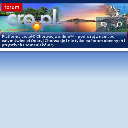
forum
Platforma cro.pl© Chorwacja online™
- podróżuj z nami po
całym świecie! Odkryj Chorwację i nie tylko na forum obecnych i
przyszłych Cromaniaków ツ