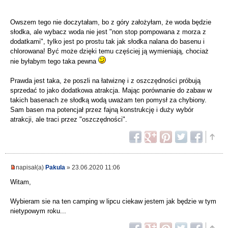
Owszem tego nie doczytałam, bo z góry założyłam, że woda będzie
słodka, ale wybacz woda nie jest "non stop pompowana z morza z
dodatkami", tylko jest po prostu tak jak słodka nalana do basenu i
chlorowana! Być może dzięki temu częściej ją wymieniają, chociaż
nie byłabym tego taka pewna
Prawda jest taka, że poszli na łatwiznę i z oszczędności próbują
sprzedać to jako dodatkowa atrakcja. Mając porównanie do zabaw w
takich basenach ze słodką wodą uważam ten pomysł za chybiony.
Sam basen ma potencjał przez fajną konstrukcję i duży wybór
atrakcji, ale traci przez "oszczędności".
napisał(a)
Pakula
» 23.06.2020 11:06
Witam,
Wybieram sie na ten camping w lipcu ciekaw jestem jak będzie w tym
nietypowym roku...