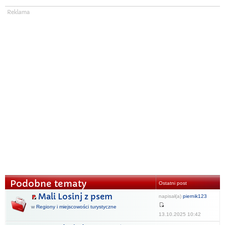
Podobne tematy
Ostatni post
Mali Losinj z psem
napisał(a)
piernik123
w
Regiony i miejscowości turystyczne
13.10.2025 10:42