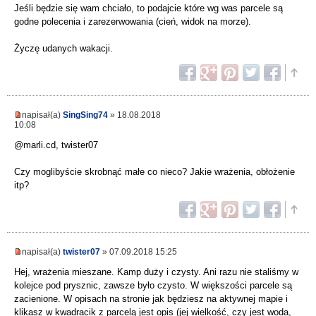
Jeśli będzie się wam chciało, to podajcie które wg was parcele są
godne polecenia i zarezerwowania (cień, widok na morze).
Życzę udanych wakacji.
napisał(a)
SingSing74
» 18.08.2018
10:08
@marli.cd, twister07
Czy moglibyście skrobnąć małe co nieco? Jakie wrażenia, obłożenie
itp?
napisał(a)
twister07
» 07.09.2018 15:25
Hej, wrażenia mieszane. Kamp duży i czysty. Ani razu nie staliśmy w
kolejce pod prysznic, zawsze było czysto. W większości parcele są
zacienione. W opisach na stronie jak będziesz na aktywnej mapie i
klikasz w kwadracik z parcelą jest opis (jej wielkość, czy jest woda,