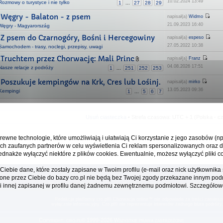
10.02.2024 13:49
Rozmowy o turystyce i nie tylko
1
...
27
28
29
Węgry - Balaton - z psem
napisał(a)
Widmo
21.09.2023 16:40
Węgry - Magyarország
Z psem do Czarnogóry, Bośni i Hercegowiny
napisał(a)
espeso
27.05.2022 10:38
Samochodem - trasy, noclegi, przepisy, uwagi
Truchtem przez Chorwację: Mali Princ
napisał(a)
Franz
04.08.2026 17:51
Nasze relacje z podróży
1
...
251
252
253
Poszukuje kempingów na Krk, Cres lub Lośinj.
napisał(a)
mirko
13.05.2023 09:36
Kempingi
1
...
5
6
7
Usuń ciasteczka
• Strefa czasowa: UTC + 1 (Polska - c
rewne technologie, które umożliwiają i ułatwiają Ci korzystanie z jego zasobów (n
ch zaufanych partnerów w celu wyświetlenia Ci reklam spersonalizowanych oraz d
ednakże wyłączyć niektóre z plików cookies. Ewentualnie, możesz wyłączyć pliki co
iebie dane, które zostały zapisane w Twoim profilu (e-mail oraz nick użytkowni
one przez Ciebie do bazy cro.pl nie będą bez Twojej zgody przekazane innym pod
Platforma cro.pl© Chorwacja online™ wykorzystuje cookies do prawidłowego działan
ani innej zapisanej w profilu danej żadnemu zewnętrznemu podmiotowi. Szczegółow
Redakcja platformy cro.pl© Chorwacja online™ nie odpowiada za treści zamiesz
wyłącznie informacyjny. Cro.pl© nie reprezentuje interesów żadnego biura podróży
Copyright: cro.pl© 1999-2026 Wszystkie prawa zastrzeżone