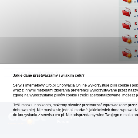
w
w
w
w
w
Forum Chorwacja Online - Cro.pl
Jakie dane przetwarzamy i w jakim celu?
Serwis internetowy Cro.pl Chorwacja Online wykorzystuje pliki cookie i pok
wraz z innymi metodami zbierania preferencji wykorzystywane przez naszy
zgodę na wykorzystanie plików cookie i treści spersonalizowane, możesz j
Jeśli masz u nas konto, możemy również przetwarzać wprowadzone przez C
Chorwacja Online
dobrowolnie). Nie musisz się jednak martwić, jakiekolwiek dane wprowadz
do korzystania z serwisu cro.pl. Nie odsprzedamy więc Twojego e-maila 
Strona główna
Forum