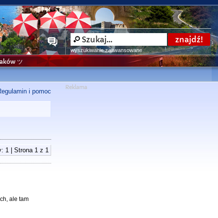
wyszukiwanie zaawansowane
niaków ツ
Regulamin i pomoc
: 1 | Strona
1
z
1
ch, ale tam