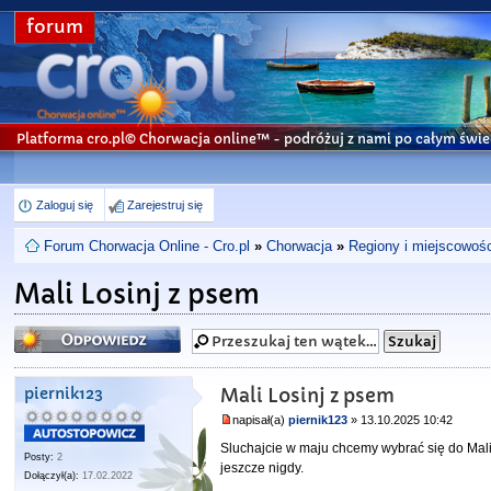
forum
Platforma cro.pl© Chorwacja online™
- podróżuj z nami po całym świe
Zaloguj się
Zarejestruj się
Forum Chorwacja Online - Cro.pl
»
Chorwacja
»
Regiony i miejscowośc
Mali Losinj z psem
Odpowiedz
piernik123
Mali Losinj z psem
napisał(a)
piernik123
» 13.10.2025 10:42
Sluchajcie w maju chcemy wybrać się do Mali 
Posty:
2
jeszcze nigdy.
Dołączył(a):
17.02.2022