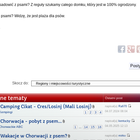
 usadowić z psami? Z reguły szukamy całego domku, który jest w 100% ogrodzony.
z psami? Widzę, że jest plaża dla psów.
.
Posty
Skocz do:
ne tematy
Ostatni post
Camping Cikat - Cres/Losinj (Mali Losinj)
napisał(a)
Rafi70
04.07.2024 08:04
Kempingi
1
2
3
4
Chorwacja - pobyt z psem...
napisał(a)
kentucky
04.05.2025 12:13
Chorwackie ABC
1
...
14
15
16
Wakacje w Chorwacji z psem?
napisał(a)
mirko