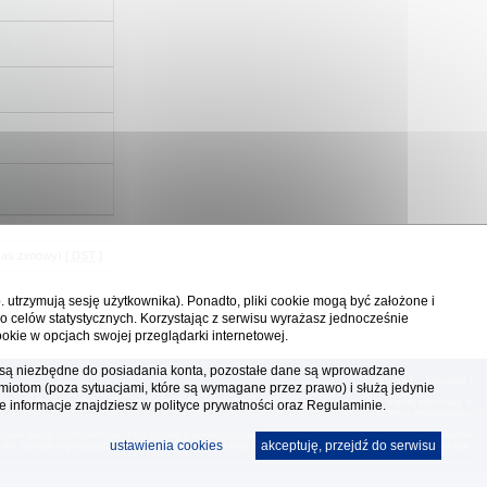
zas zimowy) [
DST
]
p. utrzymują sesję użytkownika). Ponadto, pliki cookie mogą być założone i
o celów statystycznych. Korzystając z serwisu wyrażasz jednocześnie
okie w opcjach swojej przeglądarki internetowej.
ka są niezbędne do posiadania konta, pozostałe dane są wprowadzane
[
reklama
] [
kontakt
]
miotom (poza sytuacjami, które są wymagane przez prawo) i służą jedynie
ia, te pliki gromadzą na Twoim komputerze dane ułatwiające korzystanie z serwisu; więcej informacji w
e informacje znajdziesz w
polityce prywatności
oraz Regulaminie.
polityce prywatności
.
czone przez użytkowników. Korzystanie z serwisu oznacza akceptację regulaminu. Serwis ma charakter
ustawienia cookies
akceptuję, przejdź do serwisu
, nie zajmuje się organizacją imprez turystycznych oraz nie odpowiada za treść zamieszczonych reklam.