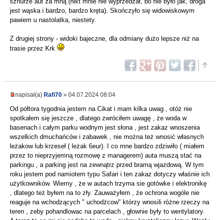
sznurze aut za mną (nikt mnie nie wyprzedzał, bo nie było jak, droga
jest wąska i bardzo, bardzo kręta). Skończyło się widowiskowym
pawiem u nastolatka, niestety.
Z drugiej strony - widoki bajeczne, dla odmiany dużo lepsze niż na
trasie przez Krk
napisał(a)
Rafi70
» 04.07.2024 08:04
Od półtora tygodnia jestem na Cikat i mam kilka uwag , otóż nie
spotkałem się jeszcze , dlatego zwróciłem uwagę , że woda w
basenach i całym parku wodnym jest słona , jest zakaz wnoszenia
wszelkich dmuchańców i zabawek , nie można też wnosić własnych
leżakow lub krzeseł ( leżak 6eur). I co mne bardzo zdziwiło ( miałem
przez to nieprzyjemną rozmowę z managerem) auta muszą stać na
parkingu , a parking jest na zewnątrz przed bramą wjazdową. W tym
roku jestem pod namiotem typu Safari i ten zakaz dotyczy właśnie ich
użytkowników. Wiemy , że w autach trzyma sie gotówke i elektronikę
, dlatego też byłem na to zły. Zauważyłem , że ochrona wogóle nie
reaguje na wchodzących " uchodżcow" którzy wnosili różne rzeczy na
teren , zeby pohandlowac na parcelach , głownie były to wentylatory.