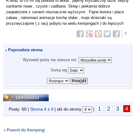
A teraz to co mi się podoba to woda , piękny krystaliczny lazur. Węzly
sanitarne nowe , czyste i zadbane. Sklep i piekarnia dobrze
zaopatrzone z cenami nieznacznie wyższymi . Fajne boiska i place
zabaw , natomiast animacje trochę słabe , moje dzieciaki są
przyzwyczajone ( z racji pobytu na wielu kempingach ) do lepszych
Poprzednia strona
Wyświetl posty nie starsze niż:
Sortuj wg
Odpowiedz
1
2
3
4
Posty: 60 |
Strona
4
z
4
| idź do strony
|
Powrót do Kempingi