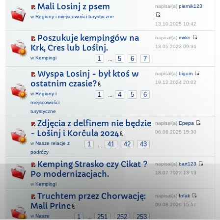
Mali Losinj z psem
napisał(a)
piernik123
w
Regiony i miejscowości turystyczne
13.10.2025 10:42
Poszukuje kempingów na
napisał(a)
mirko
Krk, Cres lub Lośinj.
13.05.2023 09:36
w
Kempingi
1
5
6
7
...
Wyspa Losinj - był ktoś w
napisał(a)
bigum
ostatnim czasie?
19.12.2024 20:02
w
Regiony i
1
4
5
6
...
miejscowości
turystyczne
Zdjęcia z delfinem nie będzie
napisał(a)
Epepa
- Lošinj i Korčula 2024
06.08.2025 15:30
w
Nasze relacje z
1
41
42
43
...
podróży
Kemping Strasko czy Cikat ?
napisał(a)
bart123
Po modernizacjach.
18.07.2022 13:13
w
Kempingi
Truchtem przez Chorwację:
napisał(a)
fofak
Mali Princ
09.08.2026 15:57
w
Nasze
1
251
252
253
...