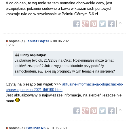
A co do cen, to wg mnie są tam normalne chorwackie ceny, jest
przepięknie, jedzenie cudowne a kawa w kawiarniach portowych
kosztuje tyle co w szynkwasie w Pcimiu Górnym 5-6 zł.
napisał(a)
Janusz Bajcer
» 08.06.2021
16:07
Cichy napisał(a):
Ja planuję być ok. 21/22.08 na Cikat. Rozkminiałeś może temat
testów/szczepień? Jak to wygląda aktualnie przy podróży
samochodem, ew. jakie są prognozy w tym temacie na sierpień?
Czytaj na bieżąco ten wątek >>>
aktualne-informacje-jak-dojechac-do-
chorwacji-sezon-2021-t56190.html
Jest aktualizowany o najświeższe informacje, na sierpień jeszcze nie
mam
napisał(a)
EwelinaKRK
» 10.06.2021