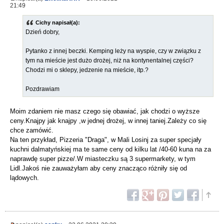
21:49
Cichy napisał(a):
Dzień dobry,
Pytanko z innej beczki. Kemping leży na wyspie, czy w związku z
tym na mieście jest dużo drożej, niż na kontynentalnej części?
Chodzi mi o sklepy, jedzenie na mieście, itp.?
Pozdrawiam
Moim zdaniem nie masz czego się obawiać, jak chodzi o wyższe
ceny.Knajpy jak knajpy ,w jednej drożej, w innej taniej.Zależy co się
chce zamówić.
Na ten przykład, Pizzeria "Draga", w Mali Losinj za super specjały
kuchni dalmatyńskiej ma te same ceny od kilku lat /40-60 kuna na za
naprawdę super pizze/.W miasteczku są 3 supermarkety, w tym
Lidl.Jakoś nie zauważyłam aby ceny znacząco różniły się od
lądowych.