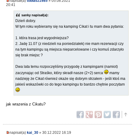
napisał(a)
tobiasz1985
» 05.08.2021
20:41
sanky napisał(a):
Dzień dobry.
W tym roku wybieramy się na kamping Cikat i tu mam dwa pytania:
1. która trasa jest wygodniejsza?
2. Jadę 11.07 (z niedzieli na poniedziałek) nie mam rezerwacji czy
na tym kampingu są miejsca nieparcelowane i czy komuś zdarzyło
się brak miejsc ?
Dwa lata temu rozpoczęliśmy przygodę z kampingami (namiot)
zaczynając od Straśko, który skradł nasze (2+2) serca
mamy
nadzieję że Cikat również okaże się dobrym strzałem - jeśli ktoś ma
jakieś wskazówki co do tego kampingu to bardzo chętnie poczytam
jak wrazenia z Cikatu?
napisał(a)
kai_30
» 30.12.2022 16:19