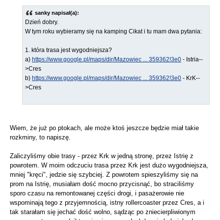
sanky napisał(a):
Dzień dobry.
W tym roku wybieramy się na kamping Cikat i tu mam dwa pytania:
1. która trasa jest wygodniejsza?
a)
https://www.google.pl/maps/dir/Mazowiec ... 359362!3e0
- Istria--
>Cres
b)
https://www.google.pl/maps/dir/Mazowiec ... 359362!3e0
- KrK--
>Cres
Wiem, że już po ptokach, ale może ktoś jeszcze będzie miał takie
rozkminy, to napiszę.
Zaliczyliśmy obie trasy - przez Krk w jedną stronę, przez Istrię z
powrotem. W moim odczuciu trasa przez Krk jest dużo wygodniejsza,
mniej "kręci", jedzie się szybciej. Z powrotem spieszyliśmy się na
prom na Istrię, musiałam dość mocno przycisnąć, bo straciliśmy
sporo czasu na remontowanej części drogi, i pasażerowie nie
wspominają tego z przyjemnością, istny rollercoaster przez Cres, a i
tak starałam się jechać dość wolno, sądząc po zniecierpliwionym