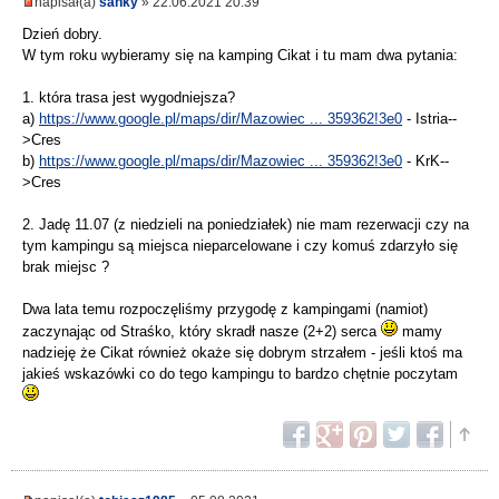
napisał(a)
sanky
» 22.06.2021 20:39
Dzień dobry.
W tym roku wybieramy się na kamping Cikat i tu mam dwa pytania:
1. która trasa jest wygodniejsza?
a)
https://www.google.pl/maps/dir/Mazowiec ... 359362!3e0
- Istria--
>Cres
b)
https://www.google.pl/maps/dir/Mazowiec ... 359362!3e0
- KrK--
>Cres
2. Jadę 11.07 (z niedzieli na poniedziałek) nie mam rezerwacji czy na
tym kampingu są miejsca nieparcelowane i czy komuś zdarzyło się
brak miejsc ?
Dwa lata temu rozpoczęliśmy przygodę z kampingami (namiot)
zaczynając od Straśko, który skradł nasze (2+2) serca
mamy
nadzieję że Cikat również okaże się dobrym strzałem - jeśli ktoś ma
jakieś wskazówki co do tego kampingu to bardzo chętnie poczytam