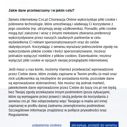
relacje z
podróży
Jakie dane przetwarzamy i w jakim celu?
Cres do zwiedzania...??
napisał(a)
daszma2
Serwis internetowy Cro.pl Chorwacja Online wykorzystuje pliki cookie i
w
Regiony i miejscowości turystyczne
pokrewne technologie, które umożliwiają i ułatwiają Ci korzystanie z
19.06.2025 22:37
jego zasobów (np. utrzymują sesję użytkownika). Ponadto, pliki cookie
mogą być założone i wraz z innymi metodami zbierania preferencji
wykorzystywane przez naszych zaufanych partnerów w celu
Forum Chorwacja Online - Cro.pl
wyświetlenia Ci reklam spersonalizowanych oraz do celów
statystycznych. Korzystając z serwisu wyrażasz jednocześnie zgodę na
Usuń ciasteczka
• Strefa czasowa: UTC + 1 (Polska - czas zimowy) [
DST
]
wykorzystanie plików cookie i treści spersonalizowane, możesz
jednakże wyłączyć niektóre z plików cookies. Ewentualnie, możesz
wyłączyć pliki cookie w opcjach swojej przeglądarki internetowej.
Jeśli masz u nas konto, możemy również przetwarzać wprowadzone
przez Ciebie dane, które zostały zapisane w Twoim profilu (e-mail oraz
nick użytkownika są niezbędne do posiadania konta, pozostałe dane
są wprowadzane dobrowolnie). Nie musisz się jednak martwić,
jakiekolwiek dane wprowadzone przez Ciebie do bazy cro.pl nie będą
bez Twojej zgody przekazane innym podmiotom (poza sytuacjami,
które są wymagane przez prawo) i służą jedynie do korzystania z
[
reklama
] [
kontakt
]
serwisu cro.pl. Nie odsprzedamy więc Twojego e-maila ani innej
Platforma cro.pl© Chorwacja online™ wykorzystuje cookies do prawidłowego działania, te pliki
zapisanej w profilu danej żadnemu zewnętrznemu podmiotowi.
gromadzą na Twoim komputerze dane ułatwiające korzystanie z serwisu; więcej informacji w
polityce prywatności
.
Szczegółowe informacje znajdziesz w
polityce prywatności
oraz
Redakcja platformy cro.pl© Chorwacja online™ nie odpowiada za treści zamieszczone przez
Regulaminie.
użytkowników. Korzystanie z serwisu oznacza akceptację regulaminu. Serwis ma charakter
wyłącznie informacyjny. Cro.pl© nie reprezentuje interesów żadnego biura podróży, nie zajmuje
się organizacją imprez turystycznych oraz nie odpowiada za treść zamieszczonych reklam.
ustawienia cookies
akceptuję, przejdź do serwisu