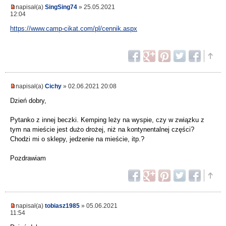
napisał(a)
SingSing74
» 25.05.2021
12:04
https://www.camp-cikat.com/pl/cennik.aspx
napisał(a)
Cichy
» 02.06.2021 20:08
Dzień dobry,
Pytanko z innej beczki. Kemping leży na wyspie, czy w związku z
tym na mieście jest dużo drożej, niż na kontynentalnej części?
Chodzi mi o sklepy, jedzenie na mieście, itp.?
Pozdrawiam
napisał(a)
tobiasz1985
» 05.06.2021
11:54