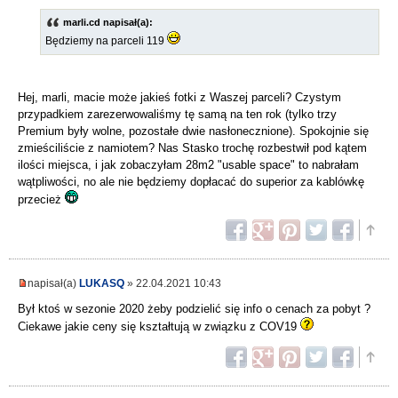
marli.cd napisał(a):
Będziemy na parceli 119
Hej, marli, macie może jakieś fotki z Waszej parceli? Czystym
przypadkiem zarezerwowaliśmy tę samą na ten rok (tylko trzy
Premium były wolne, pozostałe dwie nasłonecznione). Spokojnie się
zmieściliście z namiotem? Nas Stasko trochę rozbestwił pod kątem
ilości miejsca, i jak zobaczyłam 28m2 "usable space" to nabrałam
wątpliwości, no ale nie będziemy dopłacać do superior za kablówkę
przecież
napisał(a)
LUKASQ
» 22.04.2021 10:43
Był ktoś w sezonie 2020 żeby podzielić się info o cenach za pobyt ?
Ciekawe jakie ceny się kształtują w związku z COV19