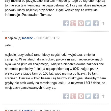
czy można po przyjeździe znaleźć miejsce (z tego co się orientuję są
to miejsca tzw. kemping nierozparcelowany). I czy sa jakieś najlepsze
pory/dni kiedy najlepiej przyjechać. Będę wdzięczny za wszelkie
informacje. Pozdrawiam Tomasz
napisał(a)
maarec
» 19.07.2016 11:17
witaj.
najlepiej przyjechać rano, kiedy część ludzi wyjeżdża, zmienia
camping. W ostatnich dniach około połowy miejsc nieparcelowanych
była wolna (info od znajomego). Miejsca nieparcelowane zaznaczone
na mapie pomiędzy 1 linią a aquaparkiem są w 90% zajęte przez
przyczepy stojące tam od 100 lat, więc nie ma co liczyć, że tam
staniesz. Parcele w koło basenu są bardzo atrakcyjne, stanąłbym tam
gdyby nie brak wody na terenie tego lasku - a używam i 60l / dobę, na
miejscach parcelowanych krany są.
napisał(a)
Lider16
» 19.07.2016 21:42