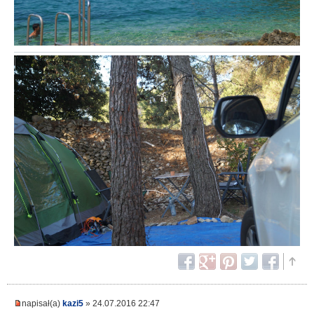
napisał(a)
kazi5
» 24.07.2016 22:47