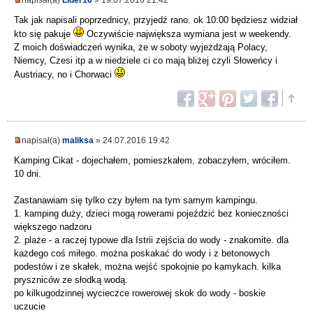
Tak jak napisali poprzednicy, przyjedź rano. ok 10:00 będziesz widział
kto się pakuje
Oczywiście największa wymiana jest w weekendy.
Z moich doświadczeń wynika, że w soboty wyjeżdżają Polacy,
Niemcy, Czesi itp a w niedziele ci co mają bliżej czyli Słoweńcy i
Austriacy, no i Chorwaci
napisał(a)
maliksa
» 24.07.2016 19:42
Kamping Cikat - dojechałem, pomieszkałem, zobaczyłem, wróciłem.
10 dni.
Zastanawiam się tylko czy byłem na tym samym kampingu.
1. kamping duży, dzieci mogą rowerami pojeździć bez konieczności
większego nadzoru
2. plaże - a raczej typowe dla Istrii zejścia do wody - znakomite. dla
każdego coś miłego. można poskakać do wody i z betonowych
podestów i ze skałek, można wejść spokojnie po kamykach. kilka
pryszniców ze słodką wodą.
po kilkugodzinnej wycieczce rowerowej skok do wody - boskie
uczucie