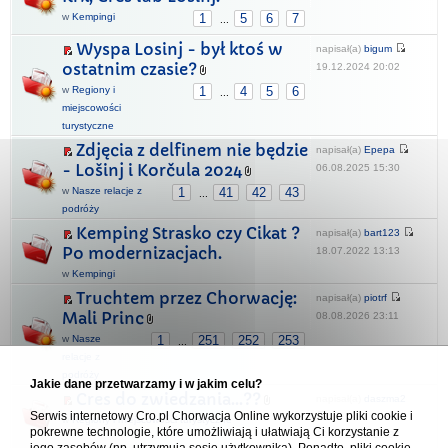
w
Kempingi
1
5
6
7
...
Wyspa Losinj - był ktoś w
napisał(a)
bigum
ostatnim czasie?
19.12.2024 20:02
w
Regiony i
1
4
5
6
...
miejscowości
turystyczne
Zdjęcia z delfinem nie będzie
napisał(a)
Epepa
- Lošinj i Korčula 2024
06.08.2025 15:30
w
Nasze relacje z
1
41
42
43
...
podróży
Kemping Strasko czy Cikat ?
napisał(a)
bart123
Po modernizacjach.
18.07.2022 13:13
w
Kempingi
Truchtem przez Chorwację:
napisał(a)
piotrf
Mali Princ
08.08.2026 23:11
w
Nasze
1
251
252
253
...
relacje z
podróży
Jakie dane przetwarzamy i w jakim celu?
Cres do zwiedzania...??
napisał(a)
daszma2
Serwis internetowy Cro.pl Chorwacja Online wykorzystuje pliki cookie i
w
Regiony i miejscowości turystyczne
pokrewne technologie, które umożliwiają i ułatwiają Ci korzystanie z
19.06.2025 22:37