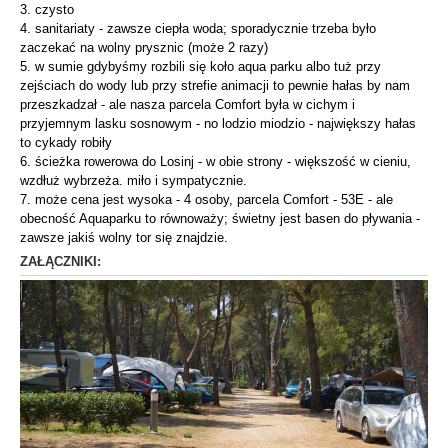
3. czysto
4. sanitariaty - zawsze ciepła woda; sporadycznie trzeba było
zaczekać na wolny prysznic (może 2 razy)
5. w sumie gdybyśmy rozbili się koło aqua parku albo tuż przy
zejściach do wody lub przy strefie animacji to pewnie hałas by nam
przeszkadzał - ale nasza parcela Comfort była w cichym i
przyjemnym lasku sosnowym - no lodzio miodzio - największy hałas
to cykady robiły
6. ścieżka rowerowa do Losinj - w obie strony - większość w cieniu,
wzdłuż wybrzeża. miło i sympatycznie.
7. może cena jest wysoka - 4 osoby, parcela Comfort - 53E - ale
obecność Aquaparku to równoważy; świetny jest basen do pływania -
zawsze jakiś wolny tor się znajdzie.
ZAŁĄCZNIKI: