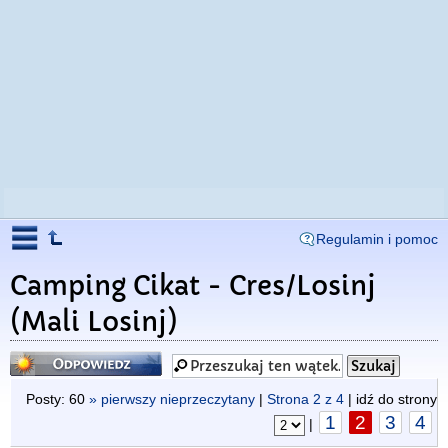
Regulamin i pomoc
Camping Cikat - Cres/Losinj
(Mali Losinj)
Odpowiedz
Posty: 60
» pierwszy nieprzeczytany
|
Strona
2
z
4
| idź do strony
1
2
3
4
|