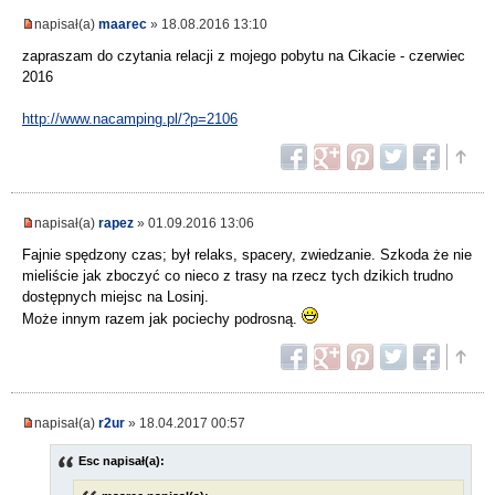
napisał(a)
maarec
» 18.08.2016 13:10
zapraszam do czytania relacji z mojego pobytu na Cikacie - czerwiec
2016
http://www.nacamping.pl/?p=2106
napisał(a)
rapez
» 01.09.2016 13:06
Fajnie spędzony czas; był relaks, spacery, zwiedzanie. Szkoda że nie
mieliście jak zboczyć co nieco z trasy na rzecz tych dzikich trudno
dostępnych miejsc na Losinj.
Może innym razem jak pociechy podrosną.
napisał(a)
r2ur
» 18.04.2017 00:57
Esc napisał(a):