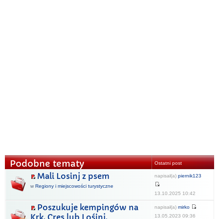
Podobne tematy
Ostatni post
Mali Losinj z psem
napisał(a)
piernik123
w
Regiony i miejscowości turystyczne
13.10.2025 10:42
Poszukuje kempingów na
napisał(a)
mirko
Krk, Cres lub Lośinj.
13.05.2023 09:36