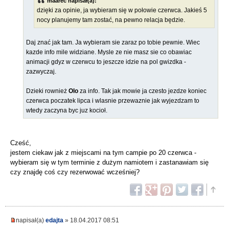
maarec napisał(a):
dzięki za opinie, ja wybieram się w połowie czerwca. Jakieś 5
nocy planujemy tam zostać, na pewno relacja będzie.
Daj znać jak tam. Ja wybieram sie zaraz po tobie pewnie. Wiec
kazde info mile widziane. Mysle ze nie masz sie co obawiac
animacji gdyz w czerwcu to jeszcze idzie na pol gwizdka -
zazwyczaj.
Dzieki rownież
Olo
za info. Tak jak mowie ja czesto jezdze koniec
czerwca poczatek lipca i wlasnie przewaznie jak wyjezdzam to
wtedy zaczyna byc juz kocioł.
Cześć,
jestem ciekaw jak z miejscami na tym campie po 20 czerwca -
wybieram się w tym terminie z dużym namiotem i zastanawiam się
czy znajdę coś czy rezerwować wcześniej?
napisał(a)
edajta
» 18.04.2017 08:51