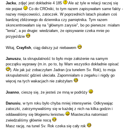
Jacku
, zdjęć jest dokładnie 4 185
Ale aż tyle w relacji raczej się
nie pojawi
Co do CROniki, to tym razem zapisywałam same fakty -
nazwy miejscowości, zatoczek. W poprzednich latach pisałam coś
bardziej zbliżonego do dziennika czy pamiętnika. Tym razem
skoncentrowałam się na "głównym zarysie", bo po pierwsze: miałam
"lenia", a po drugie: wiedziałam, że opisywanie czeka mnie po
przyjeździe
Witaj,
Crayfish
, ciąg dalszy już niebawem
Januszu
, ta skrupulatność to było moje założenie na samym
początku wyprawy (m.in. po to, by Wam wszystko dokładnie opisać
). Ale jak już zobaczyłam Jadran (za tunelem Sv. Rok), to moja
skrupulatność gdzieś uleciała. Zapomniałam o zegarku i nigdy go
więcej na tych wakacjach nie założyłam
Joanno
, cieszę się, że jesteś ze mną w podróży
Danusiu
, w tym roku było chyba mniej intensywnie. Odkrywając
zatoczki, zatrzymywaliśmy się w każdej z nich na kilka godzin i
oddawaliśmy się błogiemu lenistwu
Miasteczka natomiast
zwiedzaliśmy głównie nocą
Masz rację, na tunel Sv. Rok czeka się cały rok