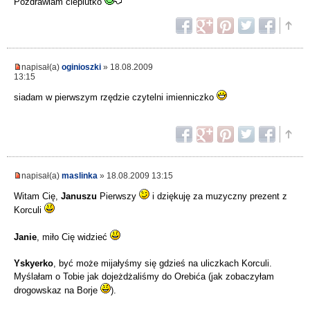
Pozdrawiam cieplutko
napisał(a)
oginioszki
» 18.08.2009
13:15
siadam w pierwszym rzędzie czytelni imienniczko
napisał(a)
maslinka
» 18.08.2009 13:15
Witam Cię,
Januszu
Pierwszy
i dziękuję za muzyczny prezent z
Korculi
Janie
, miło Cię widzieć
Yskyerko
, być może mijałyśmy się gdzieś na uliczkach Korculi.
Myślałam o Tobie jak dojeżdżaliśmy do Orebića (jak zobaczyłam
drogowskaz na Borje
).