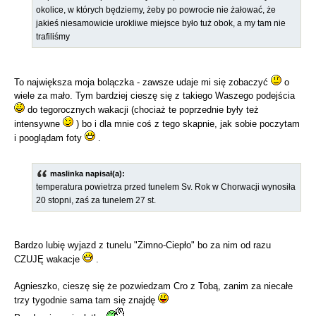
okolice, w których będziemy, żeby po powrocie nie żałować, że
jakieś niesamowicie urokliwe miejsce było tuż obok, a my tam nie
trafiliśmy
To największa moja bolączka - zawsze udaje mi się zobaczyć
o
wiele za mało. Tym bardziej cieszę się z takiego Waszego podejścia
do tegorocznych wakacji (chociaż te poprzednie były też
intensywne
) bo i dla mnie coś z tego skapnie, jak sobie poczytam
i pooglądam foty
.
maslinka napisał(a):
temperatura powietrza przed tunelem Sv. Rok w Chorwacji wynosiła
20 stopni, zaś za tunelem 27 st.
Bardzo lubię wyjazd z tunelu "Zimno-Ciepło" bo za nim od razu
CZUJĘ wakacje
.
Agnieszko, cieszę się że pozwiedzam Cro z Tobą, zanim za niecałe
trzy tygodnie sama tam się znajdę