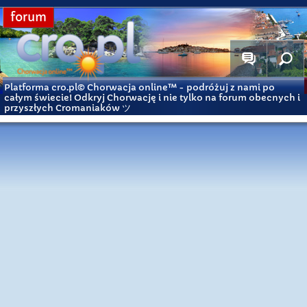
forum
Platforma cro.pl© Chorwacja online™
- podróżuj z nami po
całym świecie! Odkryj Chorwację i nie tylko na forum obecnych i
przyszłych Cromaniaków ツ