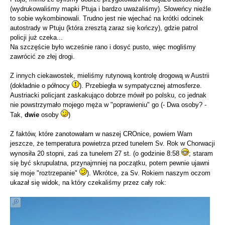
(wydrukowaliśmy mapki Ptuja i bardzo uważaliśmy). Słoweńcy nieźle
to sobie wykombinowali. Trudno jest nie wjechać na krótki odcinek
autostrady w Ptuju (która zresztą zaraz się kończy), gdzie patrol
policji już czeka...
Na szczęście było wcześnie rano i dosyć pusto, więc mogliśmy
zawrócić ze złej drogi.
Z innych ciekawostek, mieliśmy rutynową kontrolę drogową w Austrii
(dokładnie o północy
). Przebiegła w sympatycznej atmosferze.
Austriacki policjant zaskakująco dobrze mówił po polsku, co jednak
nie powstrzymało mojego męża w "poprawieniu" go (- Dwa osoby? -
Tak,
dwie
osoby
)
Z faktów, które zanotowałam w naszej CROnice, powiem Wam
jeszcze, że temperatura powietrza przed tunelem Sv. Rok w Chorwacji
wynosiła 20 stopni, zaś za tunelem 27 st. (o godzinie 8:58
; staram
się być skrupulatna, przynajmniej na początku, potem pewnie ujawni
się moje "roztrzepanie"
). Wkrótce, za Sv. Rokiem naszym oczom
ukazał się widok, na który czekaliśmy przez cały rok: