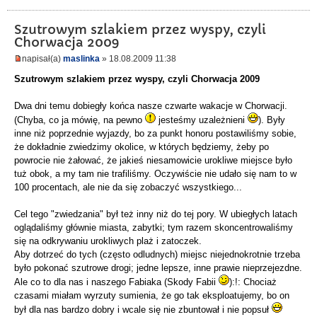
Szutrowym szlakiem przez wyspy, czyli
Chorwacja 2009
napisał(a)
maslinka
» 18.08.2009 11:38
Szutrowym szlakiem przez wyspy, czyli Chorwacja 2009
Dwa dni temu dobiegły końca nasze czwarte wakacje w Chorwacji.
(Chyba, co ja mówię, na pewno
jesteśmy uzależnieni
). Były
inne niż poprzednie wyjazdy, bo za punkt honoru postawiliśmy sobie,
że dokładnie zwiedzimy okolice, w których będziemy, żeby po
powrocie nie żałować, że jakieś niesamowicie urokliwe miejsce było
tuż obok, a my tam nie trafiliśmy. Oczywiście nie udało się nam to w
100 procentach, ale nie da się zobaczyć wszystkiego...
Cel tego "zwiedzania" był też inny niż do tej pory. W ubiegłych latach
oglądaliśmy głównie miasta, zabytki; tym razem skoncentrowaliśmy
się na odkrywaniu urokliwych plaż i zatoczek.
Aby dotrzeć do tych (często odludnych) miejsc niejednokrotnie trzeba
było pokonać szutrowe drogi; jedne lepsze, inne prawie nieprzejezdne.
Ale co to dla nas i naszego Fabiaka (Skody Fabii
):!: Chociaż
czasami miałam wyrzuty sumienia, że go tak eksploatujemy, bo on
był dla nas bardzo dobry i wcale się nie zbuntował i nie popsuł