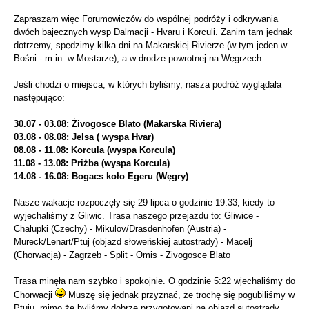
Zapraszam więc Forumowiczów do wspólnej podróży i odkrywania
dwóch bajecznych wysp Dalmacji - Hvaru i Korculi. Zanim tam jednak
dotrzemy, spędzimy kilka dni na Makarskiej Rivierze (w tym jeden w
Bośni - m.in. w Mostarze), a w drodze powrotnej na Węgrzech.
Jeśli chodzi o miejsca, w których byliśmy, nasza podróż wyglądała
następująco:
30.07 - 03.08: Żivogosce Blato (Makarska Riviera)
03.08 - 08.08: Jelsa ( wyspa Hvar)
08.08 - 11.08: Korcula (wyspa Korcula)
11.08 - 13.08: Priżba (wyspa Korcula)
14.08 - 16.08: Bogacs koło Egeru (Węgry)
Nasze wakacje rozpoczęły się 29 lipca o godzinie 19:33, kiedy to
wyjechaliśmy z Gliwic. Trasa naszego przejazdu to: Gliwice -
Chałupki (Czechy) - Mikulov/Drasdenhofen (Austria) -
Mureck/Lenart/Ptuj (objazd słoweńskiej autostrady) - Macelj
(Chorwacja) - Zagrzeb - Split - Omis - Żivogosce Blato
Trasa minęła nam szybko i spokojnie. O godzinie 5:22 wjechaliśmy do
Chorwacji
Muszę się jednak przyznać, że trochę się pogubiliśmy w
Ptuju, mimo że byliśmy dobrze przygotowani na objazd autostrady