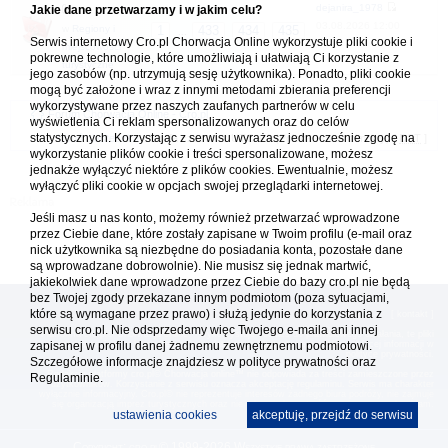
dejanira_1978
Jakie dane przetwarzamy i w jakim celu?
03.08.2026 12:00
w
Regiony i
1
433
434
435
...
Serwis internetowy Cro.pl Chorwacja Online wykorzystuje pliki cookie i
miejscowości
pokrewne technologie, które umożliwiają i ułatwiają Ci korzystanie z
turystyczne
jego zasobów (np. utrzymują sesję użytkownika). Ponadto, pliki cookie
mogą być założone i wraz z innymi metodami zbierania preferencji
wykorzystywane przez naszych zaufanych partnerów w celu
Forum Chorwacja Online - Cro.pl
wyświetlenia Ci reklam spersonalizowanych oraz do celów
statystycznych. Korzystając z serwisu wyrażasz jednocześnie zgodę na
Usuń ciasteczka
• Strefa czasowa: UTC + 1 (Polska - czas zimowy) [
DST
]
wykorzystanie plików cookie i treści spersonalizowane, możesz
jednakże wyłączyć niektóre z plików cookies. Ewentualnie, możesz
wyłączyć pliki cookie w opcjach swojej przeglądarki internetowej.
Jeśli masz u nas konto, możemy również przetwarzać wprowadzone
przez Ciebie dane, które zostały zapisane w Twoim profilu (e-mail oraz
nick użytkownika są niezbędne do posiadania konta, pozostałe dane
są wprowadzane dobrowolnie). Nie musisz się jednak martwić,
jakiekolwiek dane wprowadzone przez Ciebie do bazy cro.pl nie będą
bez Twojej zgody przekazane innym podmiotom (poza sytuacjami,
które są wymagane przez prawo) i służą jedynie do korzystania z
[
reklama
] [
kontakt
]
serwisu cro.pl. Nie odsprzedamy więc Twojego e-maila ani innej
Platforma cro.pl© Chorwacja online™ wykorzystuje cookies do prawidłowego działania, te pliki
gromadzą na Twoim komputerze dane ułatwiające korzystanie z serwisu; więcej informacji w
zapisanej w profilu danej żadnemu zewnętrznemu podmiotowi.
polityce prywatności
.
Szczegółowe informacje znajdziesz w
polityce prywatności
oraz
Redakcja platformy cro.pl© Chorwacja online™ nie odpowiada za treści zamieszczone przez
Regulaminie.
użytkowników. Korzystanie z serwisu oznacza akceptację regulaminu. Serwis ma charakter
wyłącznie informacyjny. Cro.pl© nie reprezentuje interesów żadnego biura podróży, nie zajmuje
się organizacją imprez turystycznych oraz nie odpowiada za treść zamieszczonych reklam.
ustawienia cookies
akceptuję, przejdź do serwisu
Copyright: cro.pl© 1999-2026 Wszystkie prawa zastrzeżone