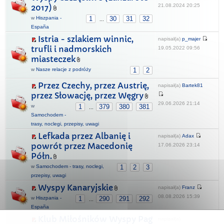
21.08.2024 20:25
2017)
w
Hiszpania -
1
30
31
32
...
España
Istria - szlakiem winnic,
napisał(a)
p_majer
trufli i nadmorskich
19.05.2022 09:56
miasteczek
w
Nasze relacje z podróży
1
2
Przez Czechy, przez Austrię,
napisał(a)
Bartek81
przez Słowację, przez Węgry
29.06.2026 21:14
w
1
379
380
381
...
Samochodem -
trasy, noclegi, przepisy, uwagi
Lefkada przez Albanię i
napisał(a)
Adax
powrót przez Macedonię
17.06.2026 23:14
Półn.
w
Samochodem - trasy, noclegi,
1
2
3
przepisy, uwagi
Wyspy Kanaryjskie
napisał(a)
Franz
08.08.2026 15:39
w
Hiszpania -
1
290
291
292
...
España
Klub Miłośników Wyspy Pag
napisał(a)