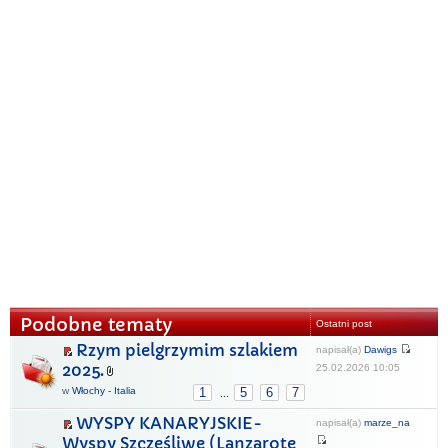
Podobne tematy
Ostatni post
Rzym pielgrzymim szlakiem
napisał(a)
Dawigs
2025.
25.02.2026 10:05
w
Włochy - Italia
1
5
6
7
...
WYSPY KANARYJSKIE-
napisał(a)
marze_na
Wyspy Szczęśliwe (Lanzarote