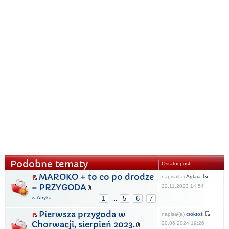
Podobne tematy
Ostatni post
MAROKO + to co po drodze
napisał(a)
Aglaia
= PRZYGODA
22.11.2023 14:54
w
Afryka
1
5
6
7
...
Pierwsza przygoda w
napisał(a)
croktoś
Chorwacji, sierpień 2023.
20.06.2024 19:26