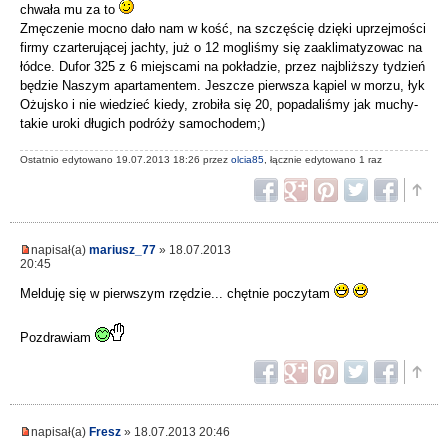
chwała mu za to
Zmęczenie mocno dało nam w kość, na szczęścię dzięki uprzejmości
firmy czarterującej jachty, już o 12 mogliśmy się zaaklimatyzowac na
łódce. Dufor 325 z 6 miejscami na pokładzie, przez najbliższy tydzień
będzie Naszym apartamentem. Jeszcze pierwsza kąpiel w morzu, łyk
Ożujsko i nie wiedzieć kiedy, zrobiła się 20, popadaliśmy jak muchy-
takie uroki długich podróży samochodem;)
Ostatnio edytowano 19.07.2013 18:26 przez
olcia85
, łącznie edytowano 1 raz
napisał(a)
mariusz_77
» 18.07.2013
20:45
Melduję się w pierwszym rzędzie... chętnie poczytam
Pozdrawiam
napisał(a)
Fresz
» 18.07.2013 20:46