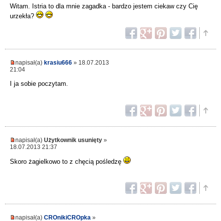
Witam. Istria to dla mnie zagadka - bardzo jestem ciekaw czy Cię
urzekła?
napisał(a)
krasiu666
» 18.07.2013
21:04
I ja sobie poczytam.
napisał(a)
Użytkownik usunięty
»
18.07.2013 21:37
Skoro żagielkowo to z chęcią pośledzę
napisał(a)
CROnikiCROpka
»