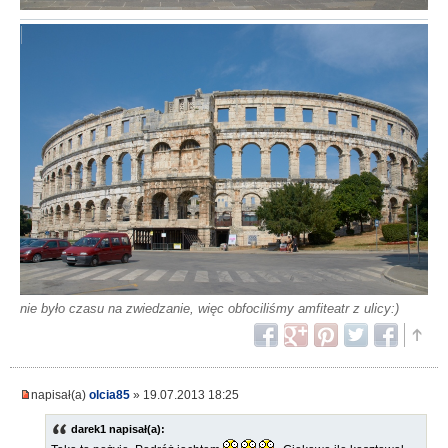
nie było czasu na zwiedzanie, więc obfociliśmy amfiteatr z ulicy:)
napisał(a)
olcia85
» 19.07.2013 18:25
darek1 napisał(a):