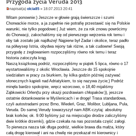
Przygoda życia Veruda 2013
napisał(a)
olcia85
» 18.07.2013 20:41
Witam ponownie:) Jeszcze w głowie grają świerszcze i szumi
Chorwackie morze, a ja zupełnie nie potrafię przestawić się na Polskie
warunki, nie tylko pogodowe:( Już wiem, że za rok znowu powrócimy
do Chorwacji, zakochaliśmy się od pierwszego wejrzenia rok temu i
oby tak zostało jak najdłużej! Najpierw był Zadar i okolice, teraz padło
na półwysep Istria, obydwa rejony tak różne, a tak cudowne! Swoją
przygodę z żeglowaniem rozpoczęliśmy równo rok temu i teraz
historia zatoczyła krąg.
Naszą książkową podróż, rozpoczęliśmy w piątek 5 lipca, równo o 17
wystartowaliśmy z okolic Wrocławia. Jeszcze do 15 spokojnie
siedziałam w pracy za biurkiem, by kilka godzin później zażywać
słonecznych kąpieli nad Adriatykiem, to się nazywa życie;) Podróż
minęła bardzo spokojnie, wręcz wzorcowo, o 18,40 mijaliśmy
Ząbkowicki Orlen(tu przy okazji pozdrawiam chłopaków:)), jeszcze
ostatnie dotankowanie w Myślenicach i w drogę! Trasa standardowa,
czyli autostradami przez Brno, Wiedeń, Graz, Molibor, Lubljana, Pula,
Veruda. Do samej Verudy towarzyszył nam ABK-czytaj: absolutny
brak korków, ok. 9.00 byliśmy już na miejscu(po drodze zaliczyliśmy
dwie krótkie drzemki), gdzie czekała na nas pozostała część załogi.
To pierwsza nasza tak długa podróż, wielkie brawa dla małża, który
całą drogę kierował i ani na chwilę nie przekazał mi kierownicy i