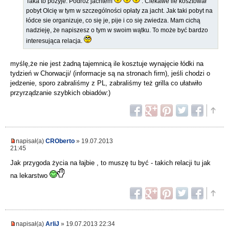
Taka to pożyje. Podróż jachtem
. Ciekawe ile kosztował
pobyt Olcię w tym w szczególności opłaty za jacht. Jak taki pobyt na
łódce sie organizuje, co się je, pije i co się zwiedza. Mam cichą
nadzieję, że napiszesz o tym w swoim wątku. To może być bardzo
interesująca relacja.
myślę,że nie jest żadną tajemnicą ile kosztuje wynajęcie łódki na
tydzień w Chorwacji/ (informacje są na stronach firm), jeśli chodzi o
jedzenie, sporo zabraliśmy z PL, zabraliśmy też grilla co ułatwiło
przyrządzanie szybkich obiadów:)
napisał(a)
CROberto
» 19.07.2013
21:45
Jak przygoda życia na łajbie , to muszę tu być - takich relacji tu jak
na lekarstwo
napisał(a)
ArliJ
» 19.07.2013 22:34