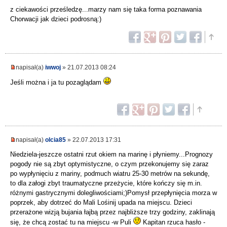
z ciekawości prześledzę...marzy nam się taka forma poznawania
Chorwacji jak dzieci podrosną:)
napisał(a)
iwwoj
» 21.07.2013 08:24
Jeśli można i ja tu pozaglądam
napisał(a)
olcia85
» 22.07.2013 17:31
Niedziela-jeszcze ostatni rzut okiem na marinę i płyniemy...Prognozy
pogody nie są zbyt optymistyczne, o czym przekonujemy się zaraz
po wypłynięciu z mariny, podmuch wiatru 25-30 metrów na sekundę,
to dla załogi zbyt traumatyczne przeżycie, które kończy się m.in.
różnymi gastrycznymi dolegliwościami;)Pomysł przepłynięcia morza w
poprzek, aby dotrzeć do Mali Lośinij upada na miejscu. Dzieci
przerażone wizją bujania łajbą przez najbliższe trzy godziny, zaklinają
się, że chcą zostać tu na miejscu -w Puli
Kapitan rzuca hasło -