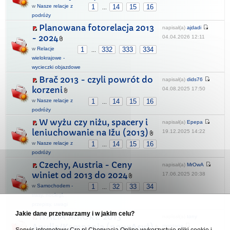
w
Nasze relacje z
1
14
15
16
...
podróży
Planowana fotorelacja 2013
napisał(a)
ajdadi
- 2024
04.04.2026 12:11
w
Relacje
1
332
333
334
...
wielokrajowe -
wycieczki objazdowe
Brač 2013 - czyli powrót do
napisał(a)
dids76
korzeni
04.08.2025 17:50
w
Nasze relacje z
1
14
15
16
...
podróży
W wyżu czy niżu, spacery i
napisał(a)
Epepa
leniuchowanie na Ižu (2013)
19.12.2025 14:22
w
Nasze relacje z
1
14
15
16
...
podróży
Czechy, Austria - Ceny
napisał(a)
MrOwA
winiet od 2013 do 2024
17.06.2025 20:38
w
Samochodem -
1
32
33
34
...
trasy, noclegi,
przepisy, uwagi
Jakie dane przetwarzamy i w jakim celu?
ITALIA AMORE 2013
napisał(a)
tony
Apulia/Kampania (now:Asyż)
montana