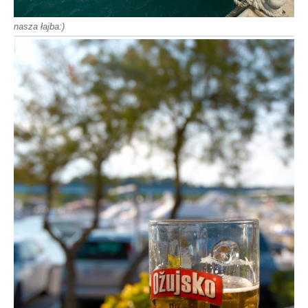
nasza łajba:)