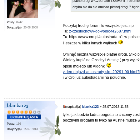
płatne drogi w Czechach i Słowenii , rozumie
chyba nie da sie ominac płatnej drogi ? będ
Posty:
8242
Poczytaj trochę forum, tu wszystko jest, np
Dołączył(a):
20.08.2008
Tu:
z-czestochowy-do-vodic-t42687.html
Tu :https://www.cro.pl/autostrada-a1-w-polsc
I jeszcze w kilku innych wątkach
Ominąć można wszystkie płatne drogi, tylko p
Winiety kupić na Czechy i Austrię ( przy wyje
opisu mojego lub Aldonki
video-objazd-autostrady-slo-t29291-90.html?h
i w Cro już autostradami na południe.
blanka123
napisał(a)
blanka123
» 25.07.2013 11:53
tylko jak bedzie ladna pogoda to chcemy zos
bocznymi drogami to tylko na Austrie musze 
Posty:
136
Dołączył(a):
15.07.2013