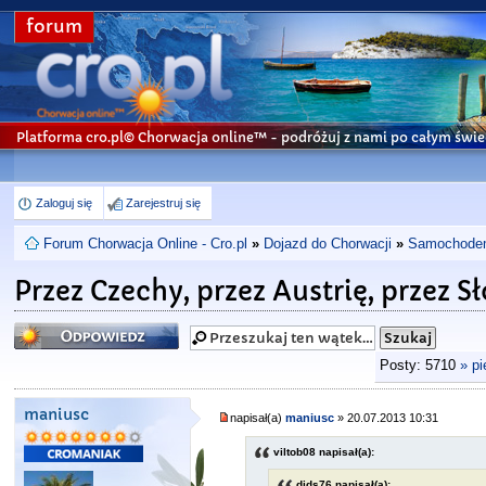
forum
Platforma cro.pl© Chorwacja online™
- podróżuj z nami po całym świe
Zaloguj się
Zarejestruj się
Forum Chorwacja Online - Cro.pl
»
Dojazd do Chorwacji
»
Samochodem 
Przez Czechy, przez Austrię, przez 
Odpowiedz
Posty: 5710
» p
maniusc
napisał(a)
maniusc
» 20.07.2013 10:31
viltob08 napisał(a):
dids76 napisał(a):