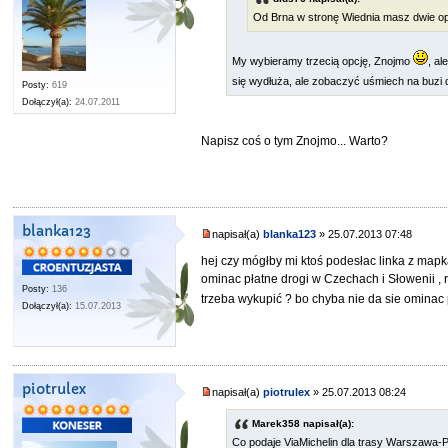
Od Brna w stronę Wiednia masz dwie opcj
My wybieramy trzecią opcję, Znojmo
, a
się wydłuża, ale zobaczyć uśmiech na buzi
Posty:
619
Dołączył(a):
24.07.2011
Napisz coś o tym Znojmo... Warto?
blanka123
napisał(a)
blanka123
» 25.07.2013 07:48
hej czy mógłby mi ktoś podesłac linka z mapk
ominac płatne drogi w Czechach i Słowenii , r
Posty:
136
trzeba wykupić ? bo chyba nie da sie ominac 
Dołączył(a):
15.07.2013
piotrulex
napisał(a)
piotrulex
» 25.07.2013 08:24
Marek358 napisał(a):
Co podaje ViaMichelin dla trasy Warszawa