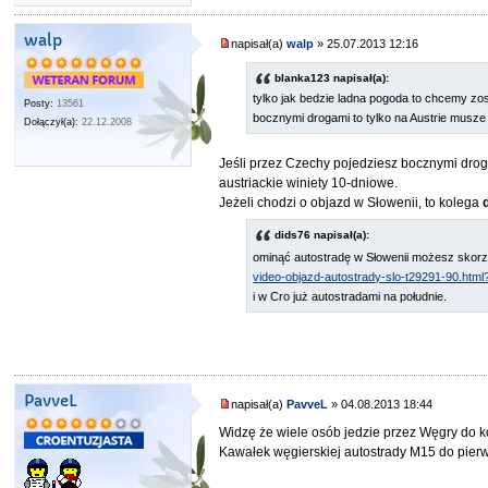
walp
napisał(a)
walp
» 25.07.2013 12:16
blanka123 napisał(a):
tylko jak bedzie ladna pogoda to chcemy zo
Posty:
13561
bocznymi drogami to tylko na Austrie musze
Dołączył(a):
22.12.2008
Jeśli przez Czechy pojedziesz bocznymi droga
austriackie winiety 10-dniowe.
Jeżeli chodzi o objazd w Słowenii, to kolega
dids76 napisał(a):
ominąć autostradę w Słowenii możesz skorz
video-objazd-autostrady-slo-t29291-90.html?
i w Cro już autostradami na południe.
PavveL
napisał(a)
PavveL
» 04.08.2013 18:44
Widzę że wiele osób jedzie przez Węgry do k
Kawałek węgierskiej autostrady M15 do pier