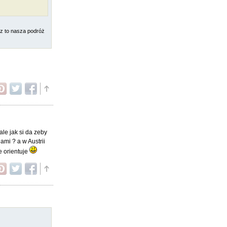
ez to nasza podróż
le jak si da zeby
ami ? a w Austrii
e orientuje