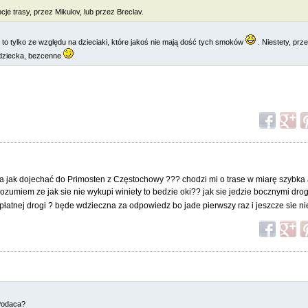
e trasy, przez Mikulov, lub przez Breclav.
le to tylko ze względu na dzieciaki, które jakoś nie mają dość tych smoków
. Niestety, prz
 dziecka, bezcenne
a jak dojechać do Primosten z Częstochowy ??? chodzi mi o trase w miarę szybka a
ozumiem ze jak sie nie wykupi winiety to bedzie oki?? jak sie jedzie bocznymi drog
płatnej drogi ? będe wdzieczna za odpowiedz bo jade pierwszy raz i jeszcze sie ni
-Podaca?