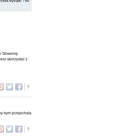
 trzeba wykupić ? bo
i Słowenię.
żesz skorzystać z
chy bym przejechala