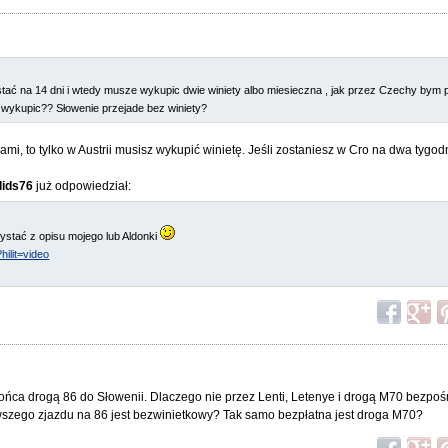
stać na 14 dni i wtedy musze wykupic dwie winiety albo miesieczna , jak przez Czechy bym 
 wykupic?? Słowenie przejade bez winiety?
mi, to tylko w Austrii musisz wykupić winietę. Jeśli zostaniesz w Cro na dwa tygod
dids76
już odpowiedział:
ystać z opisu mojego lub Aldonki
hilit=video
ońca drogą 86 do Słowenii. Dlaczego nie przez Lenti, Letenye i drogą M70 bezpo
wszego zjazdu na 86 jest bezwinietkowy? Tak samo bezpłatna jest droga M70?