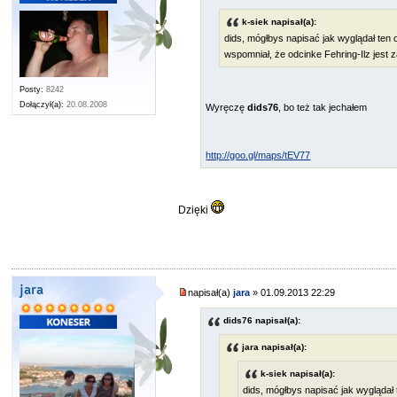
k-siek napisał(a):
dids, mógłbys napisać jak wyglądał ten 
wspomniał, że odcinke Fehring-Ilz jest 
Posty:
8242
Dołączył(a):
20.08.2008
Wyręczę
dids76
, bo też tak jechałem
http://goo.gl/maps/tEV77
Dzięki
jara
napisał(a)
jara
» 01.09.2013 22:29
dids76 napisał(a):
jara napisał(a):
k-siek napisał(a):
dids, mógłbys napisać jak wyglądał 