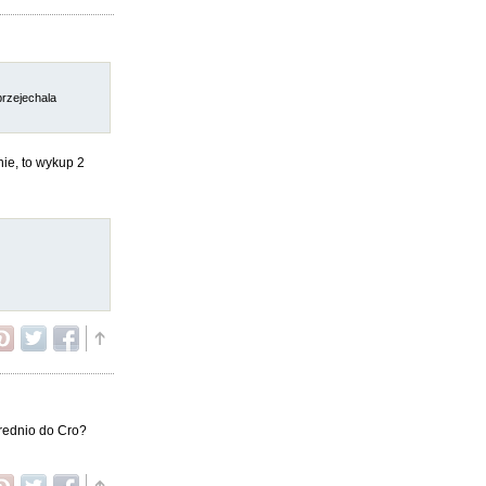
przejechala
nie, to wykup 2
średnio do Cro?