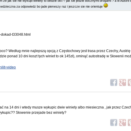
m ze jak sie nie wykupi winiety to bedzie oki?? jak sie jedzie bocznymi drogami ? a w Austrii
e wdzieczna za odpowiedz bo jade pierwszy raz i jeszcze sie nie orientuje
e-dokad-t33048.html
oco? Według mnie najlepszą opcją z Częstochowy jest trasa przez Czechy, Austrię 
ździe ponad 10 dni koszt tych winiet to ok 145zł), ominąć autostradę w Słowenii mo
ilit=video
tać na 14 dni i wtedy musze wykupic dwie winiety albo miesieczna , jak przez Cze
wykupic?? Słowenie przejade bez winiety?