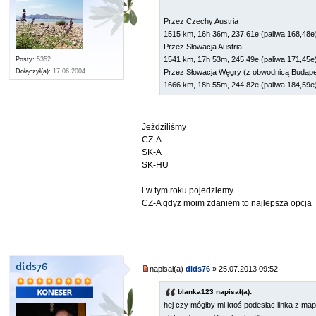
Przez Czechy Austria
1515 km, 16h 36m, 237,61e (paliwa 168,48e
Przez Słowacja Austria
1541 km, 17h 53m, 245,49e (paliwa 171,45e
Posty:
5352
Dołączył(a):
17.06.2004
Przez Słowacja Węgry (z obwodnicą Budap
1666 km, 18h 55m, 244,82e (paliwa 184,59e
Jeździliśmy
CZ-A
SK-A
SK-HU
i w tym roku pojedziemy
CZ-A gdyż moim zdaniem to najlepsza opcja
dids76
napisał(a)
dids76
» 25.07.2013 09:52
blanka123 napisał(a):
hej czy mógłby mi ktoś podesłac linka z ma