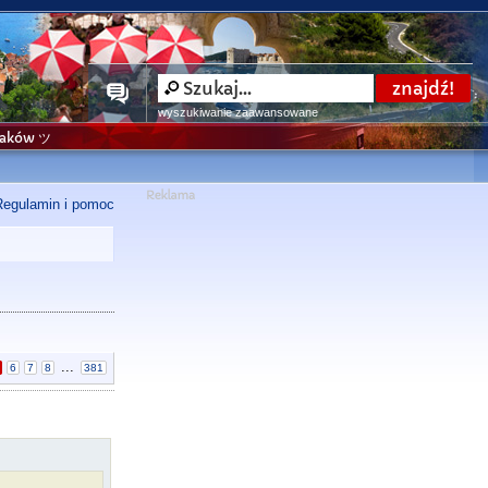
wyszukiwanie zaawansowane
niaków ツ
Regulamin i pomoc
...
6
7
8
381