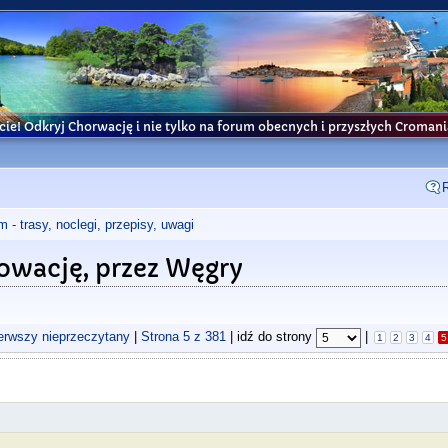
cie! Odkryj Chorwację i nie tylko na forum obecnych i przyszłych Croma
- trasy, noclegi, przepisy, uwagi
Słowację, przez Węgry
ierwszy nieprzeczytany
|
Strona
5
z
381
| idź do strony
|
1
2
3
4
5