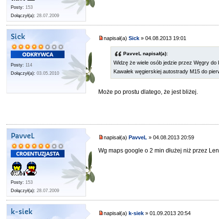
Posty:
153
Dołączył(a):
28.07.2009
Sick
napisał(a)
Sick
» 04.08.2013 19:01
PavveL napisał(a):
Widzę że wiele osób jedzie przez Węgry do 
Posty:
114
Kawałek węgierskiej autostrady M15 do pie
Dołączył(a):
03.05.2010
Może po prostu dlatego, że jest bliżej.
PavveL
napisał(a)
PavveL
» 04.08.2013 20:59
Wg maps google o 2 min dłużej niż przez Lent
Posty:
153
Dołączył(a):
28.07.2009
k-siek
napisał(a)
k-siek
» 01.09.2013 20:54