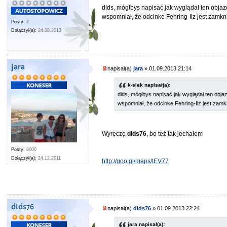
dids, mógłbys napisać jak wyglądał ten objaz
wspomniał, że odcinke Fehring-Ilz jest zamkni
Posty:
2
Dołączył(a):
24.08.2013
jara
napisał(a)
jara
» 01.09.2013 21:14
k-siek napisał(a):
dids, mógłbys napisać jak wyglądał ten obja
wspomniał, że odcinke Fehring-Ilz jest zamkn
Wyręczę
dids76
, bo też tak jechałem
Posty:
8000
Dołączył(a):
24.12.2011
http://goo.gl/maps/tEV77
dids76
napisał(a)
dids76
» 01.09.2013 22:24
jara napisał(a):