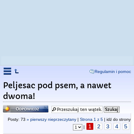
Regulamin i pomoc
Peljesac pod psem, a nawet
dwoma!
Odpowiedz
Posty: 73
» pierwszy nieprzeczytany
|
Strona
1
z
5
| idź do strony
1
2
3
4
5
|