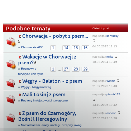
Podobne tematy
Ostatni post
Chorwacja - pobyt z psem...
napisał(a)
kentucky
04.05.2025 12:13
w
Chorwackie ABC
1
14
15
16
...
Wakacje w Chorwacji z
napisał(a)
mirko
psem?
10.02.2024 13:49
w
Rozmowy o
1
27
28
29
...
turystyce i nie tylko
Węgry - Balaton - z psem
napisał(a)
Widmo
21.09.2023 16:40
w
Węgry - Magyarország
Mali Losinj z psem
napisał(a)
piernik123
w
Regiony i miejscowości turystyczne
13.10.2025 10:42
Z psem do Czarnogóry,
napisał(a)
espeso
Bośni i Hercegowiny
27.05.2022 10:38
w
Samochodem - trasy, noclegi, przepisy, uwagi