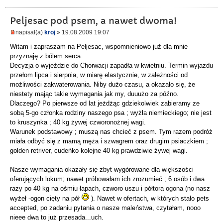
Peljesac pod psem, a nawet dwoma!
napisał(a)
kroj
» 19.08.2009 19:07
Witam i zapraszam na Peljesac, wspomnieniowo już dla mnie
przyznaję z bólem serca.
Decyzja o wyjeździe do Chorwacji zapadła w kwietniu. Termin wyjazdu
przełom lipca i sierpnia, w miarę elastycznie, w zależności od
możliwości zakwaterowania. Niby dużo czasu, a okazało się, że
niestety mając takie wymagania jak my, duuużo za późno.
Dlaczego? Po pierwsze od lat jeżdżąc gdziekolwiek zabieramy ze
sobą 5-go członka rodziny naszego psa ; wyżła niemieckiego; nie jest
to kruszynka ; 40 kg żywej czworonożnej wagi.
Warunek podstawowy ; muszą nas chcieć z psem. Tym razem podróż
miała odbyć się z mamą męża i szwagrem oraz drugim psiaczkiem ;
golden retriver, cudeńko kolejne 40 kg prawdziwie żywej wagi.
Nasze wymagania okazały się zbyt wygórowane dla większości
oferujących lokum; nawet próbowałam ich zrozumieć ; 6 osób i dwa
razy po 40 kg na ośmiu łapach, czworo uszu i półtora ogona (no nasz
wyżeł -ogon cięty na pół
). Nawet w ofertach, w których stało pets
accepted, po zadaniu pytania o nasze maleństwa, czytałam, nooo
nieee dwa to już przesada...uch.