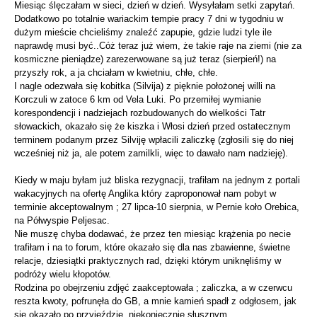
Miesiąc ślęczałam w sieci, dzień w dzień. Wysyłałam setki zapytań.
Dodatkowo po totalnie wariackim tempie pracy 7 dni w tygodniu w
dużym mieście chcieliśmy znaleźć zapupie, gdzie ludzi tyle ile
naprawdę musi być..Cóż teraz już wiem, że takie raje na ziemi (nie za
kosmiczne pieniądze) zarezerwowane są już teraz (sierpień!) na
przyszły rok, a ja chciałam w kwietniu, chłe, chłe.
I nagle odezwała się kobitka (Silvija) z pięknie położonej willi na
Korczuli w zatoce 6 km od Vela Luki. Po przemiłej wymianie
korespondencji i nadziejach rozbudowanych do wielkości Tatr
słowackich, okazało się że kiszka i Włosi dzień przed ostatecznym
terminem podanym przez Silviję wpłacili zaliczkę (zgłosili się do niej
wcześniej niż ja, ale potem zamilkli, więc to dawało nam nadzieję).
Kiedy w maju byłam już bliska rezygnacji, trafiłam na jednym z portali
wakacyjnych na ofertę Anglika który zaproponował nam pobyt w
terminie akceptowalnym ; 27 lipca-10 sierpnia, w Pernie koło Orebica,
na Półwyspie Peljesac.
Nie muszę chyba dodawać, że przez ten miesiąc krążenia po necie
trafiłam i na to forum, które okazało się dla nas zbawienne, świetne
relacje, dziesiątki praktycznych rad, dzięki którym uniknęliśmy w
podróży wielu kłopotów.
Rodzina po obejrzeniu zdjęć zaakceptowała ; zaliczka, a w czerwcu
reszta kwoty, pofrunęła do GB, a mnie kamień spadł z odgłosem, jak
się okazało po przyjeździe, niekoniecznie słusznym.