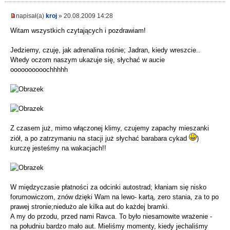
napisał(a)
kroj
» 20.08.2009 14:28
Witam wszystkich czytających i pozdrawiam!
Jedziemy, czuję, jak adrenalina rośnie; Jadran, kiedy wreszcie..
Wtedy oczom naszym ukazuje się, słychać w aucie
oooooooooochhhhh
Z czasem już, mimo włączonej klimy, czujemy zapachy mieszanki
ziół, a po zatrzymaniu na stacji już słychać barabara cykad
)
kurczę jesteśmy na wakacjach!!
W międzyczasie płatności za odcinki autostrad; kłaniam się nisko
forumowiczom, znów dzięki Wam na lewo- kartą, zero stania, za to po
prawej stronie;niedużo ale kilka aut do każdej bramki.
A my do przodu, przed nami Ravca. To było niesamowite wrażenie -
na południu bardzo mało aut. Mieliśmy momenty, kiedy jechaliśmy