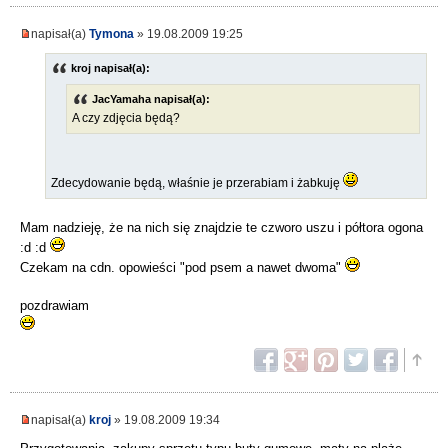
napisał(a)
Tymona
» 19.08.2009 19:25
kroj napisał(a):
JacYamaha napisał(a):
A czy zdjęcia będą?
Zdecydowanie będą, właśnie je przerabiam i żabkuję
Mam nadzieję, że na nich się znajdzie te czworo uszu i półtora ogona
:d :d
Czekam na cdn. opowieści "pod psem a nawet dwoma"
pozdrawiam
napisał(a)
kroj
» 19.08.2009 19:34