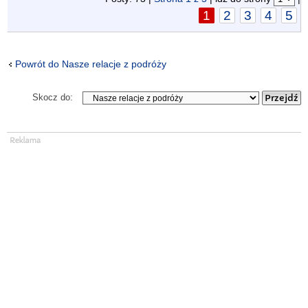
1
2
3
4
5
Powrót do Nasze relacje z podróży
Skocz do: