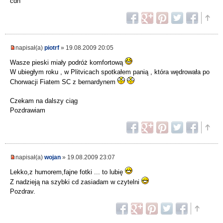
cdn
napisał(a)
piotrf
» 19.08.2009 20:05
Wasze pieski miały podróż komfortową
W ubiegłym roku , w Plitvicach spotkałem panią , która wędrowała po
Chorwacji Fiatem SC z bernardynem
Czekam na dalszy ciąg
Pozdrawiam
napisał(a)
wojan
» 19.08.2009 23:07
Lekko,z humorem,fajne fotki ... to lubię
Z nadzieją na szybki cd zasiadam w czytelni
Pozdrav.