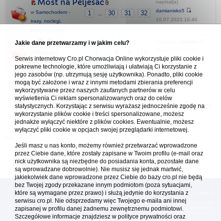
Most na Peljeśac
napisał(a)
damianisko5
w
Samochodem -
1
30
31
32
...
10.07.2023 16:40
trasy, noclegi,
przepisy, uwagi
Peljesac - co polecicie
napisał(a)
tkdiablo
Jakie dane przetwarzamy i w jakim celu?
18.04.2023 11:54
w
Regiony i
1
8
9
10
...
Serwis internetowy Cro.pl Chorwacja Online wykorzystuje pliki cookie i
miejscowości
pokrewne technologie, które umożliwiają i ułatwiają Ci korzystanie z
turystyczne
jego zasobów (np. utrzymują sesję użytkownika). Ponadto, pliki cookie
mogą być założone i wraz z innymi metodami zbierania preferencji
wykorzystywane przez naszych zaufanych partnerów w celu
Forum Chorwacja Online - Cro.pl
wyświetlenia Ci reklam spersonalizowanych oraz do celów
statystycznych. Korzystając z serwisu wyrażasz jednocześnie zgodę na
Usuń ciasteczka
• Strefa czasowa: UTC + 1 (Polska - czas zimowy) [
DST
]
wykorzystanie plików cookie i treści spersonalizowane, możesz
jednakże wyłączyć niektóre z plików cookies. Ewentualnie, możesz
wyłączyć pliki cookie w opcjach swojej przeglądarki internetowej.
Jeśli masz u nas konto, możemy również przetwarzać wprowadzone
przez Ciebie dane, które zostały zapisane w Twoim profilu (e-mail oraz
nick użytkownika są niezbędne do posiadania konta, pozostałe dane
są wprowadzane dobrowolnie). Nie musisz się jednak martwić,
jakiekolwiek dane wprowadzone przez Ciebie do bazy cro.pl nie będą
bez Twojej zgody przekazane innym podmiotom (poza sytuacjami,
które są wymagane przez prawo) i służą jedynie do korzystania z
[
reklama
] [
kontakt
]
serwisu cro.pl. Nie odsprzedamy więc Twojego e-maila ani innej
Platforma cro.pl© Chorwacja online™ wykorzystuje cookies do prawidłowego działania, te pliki
zapisanej w profilu danej żadnemu zewnętrznemu podmiotowi.
gromadzą na Twoim komputerze dane ułatwiające korzystanie z serwisu; więcej informacji w
polityce prywatności
.
Szczegółowe informacje znajdziesz w
polityce prywatności
oraz