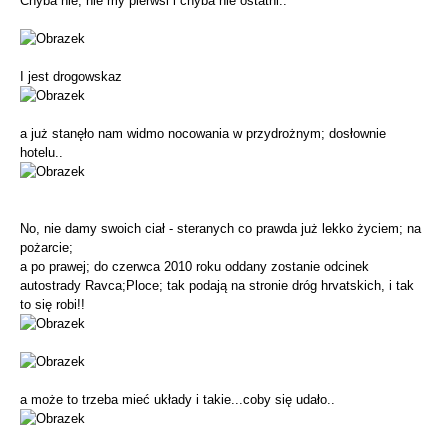
Chyba nie, nie my pierwsi i chyba nie ostatni..
I jest drogowskaz
a już stanęło nam widmo nocowania w przydrożnym; dosłownie
hotelu..
No, nie damy swoich ciał - steranych co prawda już lekko życiem; na
pożarcie;
a po prawej; do czerwca 2010 roku oddany zostanie odcinek
autostrady Ravca;Ploce; tak podają na stronie dróg hrvatskich, i tak
to się robi!!
a może to trzeba mieć układy i takie...coby się udało..