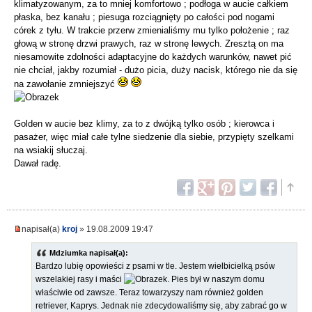
klimatyzowanym, za to mniej komfortowo ; podłoga w aucie całkiem
płaska, bez kanału ; piesuga rozciągnięty po całości pod nogami
córek z tyłu. W trakcie przerw zmienialiśmy mu tylko położenie ; raz
głową w stronę drzwi prawych, raz w stronę lewych. Zresztą on ma
niesamowite zdolności adaptacyjne do każdych warunków, nawet pić
nie chciał, jakby rozumiał - dużo picia, duży nacisk, którego nie da się
na zawołanie zmniejszyć
Golden w aucie bez klimy, za to z dwójką tylko osób ; kierowca i
pasażer, więc miał całe tylne siedzenie dla siebie, przypięty szelkami
na wsiakij słuczaj.
Dawał radę.
napisał(a)
kroj
» 19.08.2009 19:47
Mdziumka napisał(a):
Bardzo lubię opowieści z psami w tle. Jestem wielbicielką psów
wszelakiej rasy i maści
. Pies był w naszym domu
właściwie od zawsze. Teraz towarzyszy nam również golden
retriever, Kaprys. Jednak nie zdecydowaliśmy się, aby zabrać go w