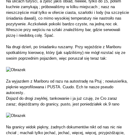
Na ulicach turyści, a zjeść jakiś obiad, nieeee, tylko do 15, potem
kuchnie zamykają ; próbowaliśmy w kilku miejscach ; nasz na
nieszczęście miał tylko w ofercie ciasta, szarlotki i lody (na szczęście
śniadania dawali), co mimo wysokiej temperatury nie nastroiło nas
pozytywnie. Aczkolwiek pokoiki bardzo czyste, na jedną noc ok.
Wreszcie przy wejściu na szlaki znaleźliśmy bar, gdzie serwowali
pizzę i niedobrą colę. Spać.
Na drugi dzień, po śniadanku ruszamy. Przy wyjeździe z Mariboru
spotkaliśmy kierowcę, który (jak sądziliśmy) nie mógł rozstać się ze
swoim poprzednim pojazdem, więc poruszał się teraz tak:
Za wyjazdem z Mariboru od razu na autostradę na Ptuj ; nowiusieńka,
pięknie wyprofilowana i PUSTA. Cuudo. Ech te nasze pseudo
autocesty..
Dojazd do drogi zwykłej, tankowanie i ja już czuję, że Cro zaraz
zaraz; dojeżdżamy do granicy, pusto, jest poniedziałek ok.9 rano
Na granicy widok piękny, żadnych dokumentów nikt od nas nic nie
chciał ; machali tylko jechać, jechać, więcej, więcej, przyjeżdżajcie,