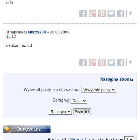
cdn
napisał(a)
lubczyk38
» 20.08.2009
15:12
czekam na cd
Następna strona
Wyświetl posty nie starsze niż:
Sortuj wg
Odpowiedz
Posty: 73 |
Strona
1
z
5
| idź do strony
|