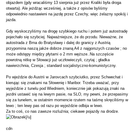
objazdem (gdy wracaliśmy 13 sierpnia już przez Kraliki była droga
otwarta). Ale jeżdżąc wcześniej, a także z opisów byliśmy
odpowiednio nastawieni na jazdę przez Czechy, więc żelazny spokój i
jazda.
Gdy wyskoczyliśmy na drogę szybkiego ruchu i potem już autostradę
pojechało się szybciej. Najważniejsze, że do przodu. Nieważne, że
autostrada z Brna do Bratysławy i dalej do granicy z Austrią
przypomina naszą jakże dobrze znaną A4 z najgorszych czasów ; no
może odstępy między płytami o 2 mm węższe..Na szczęście
powrotną nitkę w Słowacji już uczłowieczyli, czytaj ; gładka
nawierzchnia, Czesja ; standard socjalistyczno-komunistyczny.
Po wjeździe do Austrii w Jarovcach szybciutko, przez Schwechat i
kierując się znakami na Słowenię i Maribor. Trzeba uważać, przy
wyjeździe z tunelu pod Wiedniem, koniecznie jak pokazują znaki na
jezdni ustawić się na lewym pasie, na SLO, my pewni, że przepasimy
się za tunelem, w ostatnim momencie rzutem na taśmę skręciliśmy w
lewo ; ten lewy pas od razu po wyjeździe odbija w lewo.
Za to coś, co nas zawsze rozluźnia; ciekawe pojazdy na drodze.
[/u]
cdn