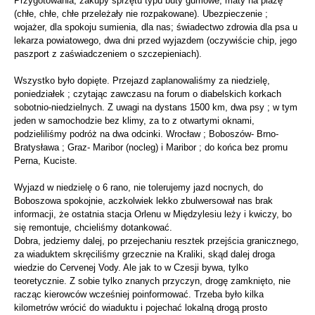
Przygotowania, zakupy sprzętu typu buty gumowe, maty na plażę
(chłe, chłe, chłe przeleżały nie rozpakowane). Ubezpieczenie ;
wojażer, dla spokoju sumienia, dla nas; świadectwo zdrowia dla psa u
lekarza powiatowego, dwa dni przed wyjazdem (oczywiście chip, jego
paszport z zaświadczeniem o szczepieniach).
Wszystko było dopięte. Przejazd zaplanowaliśmy za niedzielę,
poniedziałek ; czytając zawczasu na forum o diabelskich korkach
sobotnio-niedzielnych. Z uwagi na dystans 1500 km, dwa psy ; w tym
jeden w samochodzie bez klimy, za to z otwartymi oknami,
podzieliliśmy podróż na dwa odcinki. Wrocław ; Boboszów- Brno-
Bratysława ; Graz- Maribor (nocleg) i Maribor ; do końca bez promu
Perna, Kuciste.
Wyjazd w niedzielę o 6 rano, nie tolerujemy jazd nocnych, do
Boboszowa spokojnie, aczkolwiek lekko zbulwersował nas brak
informacji, że ostatnia stacja Orlenu w Międzylesiu leży i kwiczy, bo
się remontuje, chcieliśmy dotankować.
Dobra, jedziemy dalej, po przejechaniu resztek przejścia granicznego,
za wiaduktem skręciliśmy grzecznie na Kraliki, skąd dalej droga
wiedzie do Cervenej Vody. Ale jak to w Czesji bywa, tylko
teoretycznie. Z sobie tylko znanych przyczyn, drogę zamknięto, nie
racząc kierowców wcześniej poinformować. Trzeba było kilka
kilometrów wrócić do wiaduktu i pojechać lokalną drogą prosto