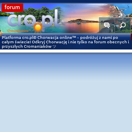
forum
Platforma cro.pl© Chorwacja online™
- podróżuj z nami po
całym świecie! Odkryj Chorwację i nie tylko na forum obecnych i
przyszłych Cromaniaków ツ