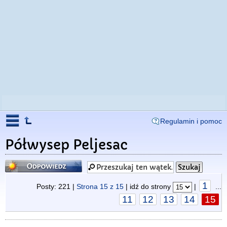
Regulamin i pomoc
Półwysep Peljesac
Odpowiedz
1
Posty: 221 |
Strona
15
z
15
| idź do strony
|
...
11
12
13
14
15