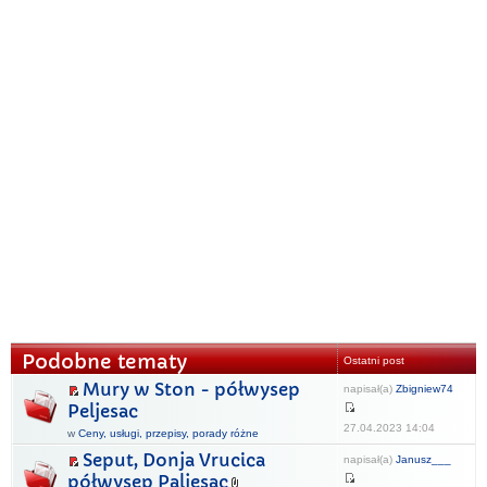
Podobne tematy
Ostatni post
Mury w Ston - półwysep
napisał(a)
Zbigniew74
Peljesac
27.04.2023 14:04
w
Ceny, usługi, przepisy, porady różne
Seput, Donja Vrucica
napisał(a)
Janusz___
półwysep Paljesac