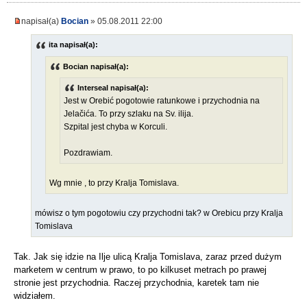
napisał(a)
Bocian
» 05.08.2011 22:00
ita napisał(a):
Bocian napisał(a):
Interseal napisał(a):
Jest w Orebić pogotowie ratunkowe i przychodnia na
Jelačića. To przy szlaku na Sv. ilija.
Szpital jest chyba w Korculi.
Pozdrawiam.
Wg mnie , to przy Kralja Tomislava.
mówisz o tym pogotowiu czy przychodni tak? w Orebicu przy Kralja
Tomislava
Tak. Jak się idzie na Ilje ulicą Kralja Tomislava, zaraz przed dużym
marketem w centrum w prawo, to po kilkuset metrach po prawej
stronie jest przychodnia. Raczej przychodnia, karetek tam nie
widziałem.