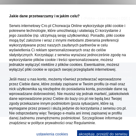
Forum Chorwacja Online - Cro.pl
Jakie dane przetwarzamy i w jakim celu?
Usuń ciasteczka
• Strefa czasowa: UTC + 1 (Polska - czas zimowy) [
DST
]
Serwis internetowy Cro.pl Chorwacja Online wykorzystuje pliki cookie i
pokrewne technologie, które umożliwiają i ułatwiają Ci korzystanie z
jego zasobów (np. utrzymują sesję użytkownika). Ponadto, pliki cookie
mogą być założone i wraz z innymi metodami zbierania preferencji
wykorzystywane przez naszych zaufanych partnerów w celu
wyświetlenia Ci reklam spersonalizowanych oraz do celów
statystycznych. Korzystając z serwisu wyrażasz jednocześnie zgodę na
wykorzystanie plików cookie i treści spersonalizowane, możesz
jednakże wyłączyć niektóre z plików cookies. Ewentualnie, możesz
wyłączyć pliki cookie w opcjach swojej przeglądarki internetowej.
[
reklama
] [
kontakt
]
Platforma cro.pl© Chorwacja online™ wykorzystuje cookies do prawidłowego działania, te pliki
Jeśli masz u nas konto, możemy również przetwarzać wprowadzone
gromadzą na Twoim komputerze dane ułatwiające korzystanie z serwisu; więcej informacji w
przez Ciebie dane, które zostały zapisane w Twoim profilu (e-mail oraz
polityce prywatności
.
nick użytkownika są niezbędne do posiadania konta, pozostałe dane są
Redakcja platformy cro.pl© Chorwacja online™ nie odpowiada za treści zamieszczone przez
użytkowników. Korzystanie z serwisu oznacza akceptację regulaminu. Serwis ma charakter
wprowadzane dobrowolnie). Nie musisz się jednak martwić, jakiekolwiek
wyłącznie informacyjny. Cro.pl© nie reprezentuje interesów żadnego biura podróży, nie zajmuje
dane wprowadzone przez Ciebie do bazy cro.pl nie będą bez Twojej
się organizacją imprez turystycznych oraz nie odpowiada za treść zamieszczonych reklam.
zgody przekazane innym podmiotom (poza sytuacjami, które są
wymagane przez prawo) i służą jedynie do korzystania z serwisu cro.pl.
Copyright: cro.pl© 1999-2026 Wszystkie prawa zastrzeżone
Nie odsprzedamy więc Twojego e-maila ani innej zapisanej w profilu
danej żadnemu zewnętrznemu podmiotowi. Szczegółowe informacje
znajdziesz w
polityce prywatności
oraz Regulaminie.
ustawienia cookies
akceptuję, przejdź do serwisu