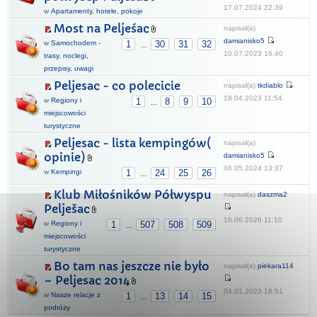
17.07.2024 22:39
w
Apartamenty, hotele, pokoje
Most na Peljeśac
napisał(a)
damianisko5
w
Samochodem -
1
30
31
32
...
10.07.2023 16:40
trasy, noclegi,
przepisy, uwagi
Peljesac - co polecicie
napisał(a)
tkdiablo
18.04.2023 11:54
w
Regiony i
1
8
9
10
...
miejscowości
turystyczne
Peljesac - lista kempingów(
napisał(a)
opinie)
damianisko5
06.05.2024 13:37
w
Kempingi
1
24
25
26
...
Klub Miłośników Półwyspu
napisał(a)
daszma2
Pelješac
16.06.2026 11:10
w
Regiony i
1
507
508
509
...
miejscowości
turystyczne
Bo tam nas jeszcze nie było
napisał(a)
piekara114
– Peljesac 2014
04.01.2023 18:51
w
Nasze relacje z
1
13
14
15
...
podróży