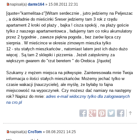
napisał(a)
dante164
» 15.08.2011 22:31
[quote="karmelitaa-z"]Witam serdecznie , jutro jedziemy na Peljeszac
, a dokładnie do mieścinki Sreser jedziemy tam 3 rok z rzędu
apartament 2 kroki od plaży , bajka ! cisza spokój , na plaży goście
tylko z naszego apartamentowca , ładujemy tam co roku akumulatory
przez 2 tygodnie , zawsze piękna pogoda , bez żarów lipca czy
sierpnia . W mieścince w okresie zimowym mieszka tylko
12 - stu stałych mieszkańców , natomiast latem jest ich dużo dużo
więcej . Są tam 2 sklepiki i pizzernia . Jeżeli zatęsknimy za
większym gwarem do "rzut beretem " do Orebica .[/quote]
Szukamy z mężem miejsca na półwyspie. Zainteresowała mnie Twoja
informacja o ilości stałych mieszkańców. Możemy jechać tylko w
czasie wakacji (nauczyciele), ale myślę, że byłaby to fajna
miejscowość na wypoczynek. Czy możesz dać namiary na następny
rok? Napisz do mnie:
adres e-mail widoczny tylko dla zalogowanych
na cro.pl
napisał(a)
CroTom
» 08.08.2021 14:25