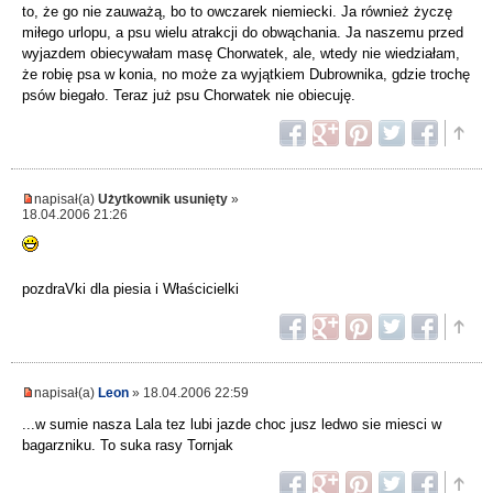
to, że go nie zauważą, bo to owczarek niemiecki. Ja również życzę
miłego urlopu, a psu wielu atrakcji do obwąchania. Ja naszemu przed
wyjazdem obiecywałam masę Chorwatek, ale, wtedy nie wiedziałam,
że robię psa w konia, no może za wyjątkiem Dubrownika, gdzie trochę
psów biegało. Teraz już psu Chorwatek nie obiecuję.
napisał(a)
Użytkownik usunięty
»
18.04.2006 21:26
pozdraVki dla piesia i Właścicielki
napisał(a)
Leon
» 18.04.2006 22:59
...w sumie nasza Lala tez lubi jazde choc jusz ledwo sie miesci w
bagarzniku. To suka rasy Tornjak