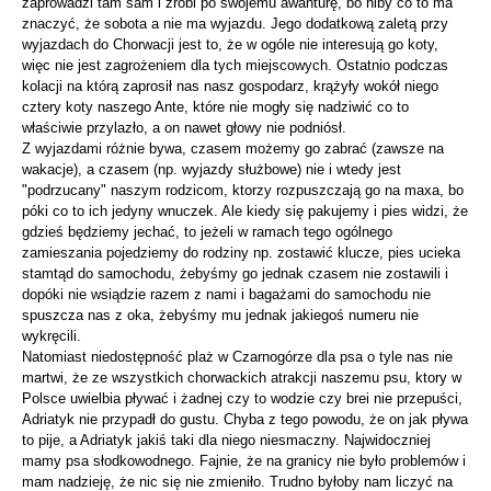
zaprowadzi tam sam i zrobi po swojemu awanturę, bo niby co to ma
znaczyć, że sobota a nie ma wyjazdu. Jego dodatkową zaletą przy
wyjazdach do Chorwacji jest to, że w ogóle nie interesują go koty,
więc nie jest zagrożeniem dla tych miejscowych. Ostatnio podczas
kolacji na którą zaprosił nas nasz gospodarz, krążyły wokół niego
cztery koty naszego Ante, które nie mogły się nadziwić co to
właściwie przylazło, a on nawet głowy nie podniósł.
Z wyjazdami różnie bywa, czasem możemy go zabrać (zawsze na
wakacje), a czasem (np. wyjazdy służbowe) nie i wtedy jest
"podrzucany" naszym rodzicom, ktorzy rozpuszczają go na maxa, bo
póki co to ich jedyny wnuczek. Ale kiedy się pakujemy i pies widzi, że
gdzieś będziemy jechać, to jeżeli w ramach tego ogólnego
zamieszania pojedziemy do rodziny np. zostawić klucze, pies ucieka
stamtąd do samochodu, żebyśmy go jednak czasem nie zostawili i
dopóki nie wsiądzie razem z nami i bagażami do samochodu nie
spuszcza nas z oka, żebyśmy mu jednak jakiegoś numeru nie
wykręcili.
Natomiast niedostępność plaż w Czarnogórze dla psa o tyle nas nie
martwi, że ze wszystkich chorwackich atrakcji naszemu psu, ktory w
Polsce uwielbia pływać i żadnej czy to wodzie czy brei nie przepuści,
Adriatyk nie przypadł do gustu. Chyba z tego powodu, że on jak pływa
to pije, a Adriatyk jakiś taki dla niego niesmaczny. Najwidoczniej
mamy psa słodkowodnego. Fajnie, że na granicy nie było problemów i
mam nadzieję, że nic się nie zmieniło. Trudno byłoby nam liczyć na