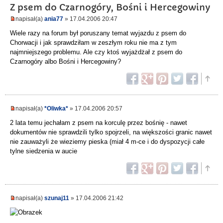
Z psem do Czarnogóry, Bośni i Hercegowiny
napisał(a)
ania77
» 17.04.2006 20:47
Wiele razy na forum był poruszany temat wyjazdu z psem do
Chorwacji i jak sprawdziłam w zeszłym roku nie ma z tym
najmniejszego problemu. Ale czy ktoś wyjażdżał z psem do
Czarnogóry albo Bośni i Hercegowiny?
napisał(a)
*Oliwka*
» 17.04.2006 20:57
2 lata temu jechałam z psem na korculę przez bośnię - nawet
dokumentów nie sprawdzili tylko spojrzeli, na większości granic nawet
nie zauważyli że wieziemy pieska (miał 4 m-ce i do dyspozycji całe
tylne siedzenia w aucie
napisał(a)
szunaj11
» 17.04.2006 21:42