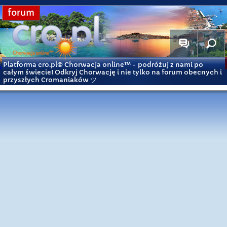
forum
Platforma cro.pl© Chorwacja online™
- podróżuj z nami po
całym świecie! Odkryj Chorwację i nie tylko na forum obecnych i
przyszłych Cromaniaków ツ