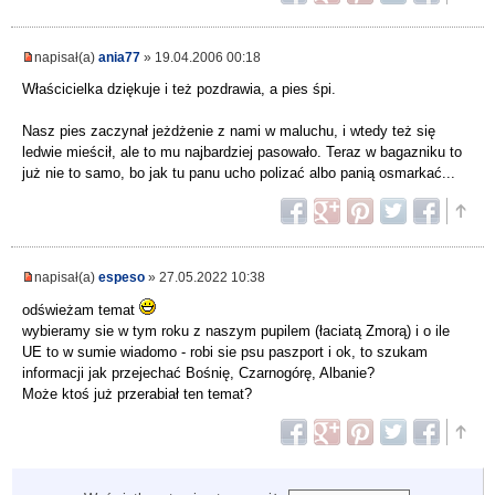
napisał(a)
ania77
» 19.04.2006 00:18
Właścicielka dziękuje i też pozdrawia, a pies śpi.
Nasz pies zaczynał jeżdżenie z nami w maluchu, i wtedy też się
ledwie mieścił, ale to mu najbardziej pasowało. Teraz w bagazniku to
już nie to samo, bo jak tu panu ucho polizać albo panią osmarkać...
napisał(a)
espeso
» 27.05.2022 10:38
odświeżam temat
wybieramy sie w tym roku z naszym pupilem (łaciatą Zmorą) i o ile
UE to w sumie wiadomo - robi sie psu paszport i ok, to szukam
informacji jak przejechać Bośnię, Czarnogórę, Albanie?
Może ktoś już przerabiał ten temat?