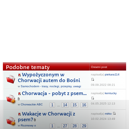
Podobne tematy
Ostatni post
Wypożyczonym w
napisał(a)
piekara114
Chorwacji autem do Bośni
09.09.2022 08:21
w
Samochodem - trasy, noclegi, przepisy, uwagi
Chorwacja - pobyt z psem...
napisał(a)
kentucky
04.05.2025 12:13
w
Chorwackie ABC
1
14
15
16
...
Wakacje w Chorwacji z
napisał(a)
mirko
psem?
10.02.2024 13:49
w
Rozmowy o
1
27
28
29
...