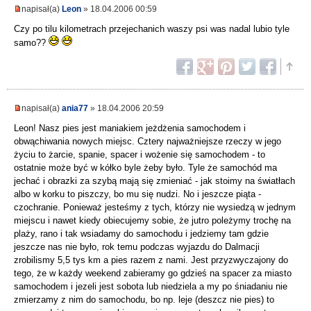
napisał(a)
Leon
» 18.04.2006 00:59
Czy po tilu kilometrach przejechanich waszy psi was nadal lubio tyle
samo??
napisał(a)
ania77
» 18.04.2006 20:59
Leon! Nasz pies jest maniakiem jeżdżenia samochodem i
obwąchiwania nowych miejsc. Cztery najważniejsze rzeczy w jego
życiu to żarcie, spanie, spacer i wożenie się samochodem - to
ostatnie może być w kółko byle żeby było. Tyle że samochód ma
jechać i obrazki za szybą mają się zmieniać - jak stoimy na światłach
albo w korku to piszczy, bo mu się nudzi. No i jeszcze piąta -
czochranie. Ponieważ jesteśmy z tych, którzy nie wysiedzą w jednym
miejscu i nawet kiedy obiecujemy sobie, że jutro poleżymy trochę na
plaży, rano i tak wsiadamy do samochodu i jedziemy tam gdzie
jeszcze nas nie było, rok temu podczas wyjazdu do Dalmacji
zrobilismy 5,5 tys km a pies razem z nami. Jest przyzwyczajony do
tego, że w każdy weekend zabieramy go gdzieś na spacer za miasto
samochodem i jezeli jest sobota lub niedziela a my po śniadaniu nie
zmierzamy z nim do samochodu, bo np. leje (deszcz nie pies) to