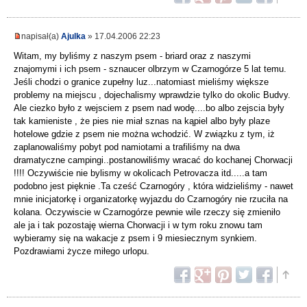
napisał(a)
Ajulka
» 17.04.2006 22:23
Witam, my byliśmy z naszym psem - briard oraz z naszymi
znajomymi i ich psem - sznaucer olbrzym w Czarnogórze 5 lat temu.
Jeśli chodzi o granice zupełny luz...natomiast mieliśmy większe
problemy na miejscu , dojechalismy wprawdzie tylko do okolic Budvy.
Ale ciezko było z wejsciem z psem nad wodę....bo albo zejscia były
tak kamieniste , że pies nie miał sznas na kąpiel albo były plaze
hotelowe gdzie z psem nie można wchodzić. W związku z tym, iż
zaplanowaliśmy pobyt pod namiotami a trafiliśmy na dwa
dramatyczne campingi..postanowiliśmy wracać do kochanej Chorwacji
!!!! Oczywiście nie bylismy w okolicach Petrovacza itd.....a tam
podobno jest pięknie .Ta cześć Czarnogóry , która widzieliśmy - nawet
mnie inicjatorkę i organizatorkę wyjazdu do Czarnogóry nie rzuciła na
kolana. Oczywiscie w Czarnogórze pewnie wile rzeczy się zmieniło
ale ja i tak pozostaję wierna Chorwacji i w tym roku znowu tam
wybieramy się na wakacje z psem i 9 miesiecznym synkiem.
Pozdrawiami życze miłego urlopu.