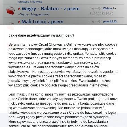
turystyce i nie tylko
Węgry - Balaton - z psem
napisał(a)
Widmo
21.09.2023 16:40
w
Węgry - Magyarország
Mali Losinj z psem
napisał(a)
piernik123
w
Regiony i miejscowości turystyczne
13.10.2025 10:42
Jakie dane przetwarzamy i w jakim celu?
Trasa do Czarnogóry
napisał(a)
Serwis internetowy Cro.pl Chorwacja Online wykorzystuje pliki cookie i
marekkowalak
w
Czarnogóra - Црна Гора
1
2
3
pokrewne technologie, które umożliwiają i ułatwiają Ci korzystanie z
08.07.2023 08:33
jego zasobów (np. utrzymują sesję użytkownika). Ponadto, pliki cookie
mogą być założone i wraz z innymi metodami zbierania preferencji
wykorzystywane przez naszych zaufanych partnerów w celu
Forum Chorwacja Online - Cro.pl
wyświetlenia Ci reklam spersonalizowanych oraz do celów
statystycznych. Korzystając z serwisu wyrażasz jednocześnie zgodę na
Usuń ciasteczka
• Strefa czasowa: UTC + 1 (Polska - czas zimowy) [
DST
]
wykorzystanie plików cookie i treści spersonalizowane, możesz
jednakże wyłączyć niektóre z plików cookies. Ewentualnie, możesz
wyłączyć pliki cookie w opcjach swojej przeglądarki internetowej.
Jeśli masz u nas konto, możemy również przetwarzać wprowadzone
przez Ciebie dane, które zostały zapisane w Twoim profilu (e-mail oraz
nick użytkownika są niezbędne do posiadania konta, pozostałe dane
są wprowadzane dobrowolnie). Nie musisz się jednak martwić,
jakiekolwiek dane wprowadzone przez Ciebie do bazy cro.pl nie będą
bez Twojej zgody przekazane innym podmiotom (poza sytuacjami,
które są wymagane przez prawo) i służą jedynie do korzystania z
[
reklama
] [
kontakt
]
serwisu cro.pl. Nie odsprzedamy więc Twojego e-maila ani innej