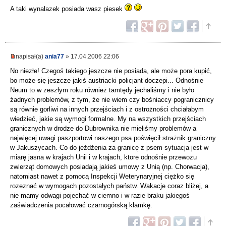
A taki wynalazek posiada wasz piesek
napisał(a)
ania77
» 17.04.2006 22:06
No niezłe! Czegoś takiego jeszcze nie posiada, ale może pora kupić,
bo może się jeszcze jakiś austriacki policjant doczepi... Odnośnie
Neum to w zeszłym roku również tamtędy jechaliśmy i nie było
żadnych problemów, z tym, że nie wiem czy bośniaccy pogranicznicy
są równie gorliwi na innych przejściach i z ostrożności chciałabym
wiedzieć, jakie są wymogi formalne. My na wszystkich przejściach
granicznych w drodze do Dubrownika nie mieliśmy problemów a
najwięcej uwagi paszportowi naszego psa poświęcił strażnik graniczny
w Jakuszycach. Co do jeżdżenia za granicę z psem sytuacja jest w
miarę jasna w krajach Unii i w krajach, ktore odnośnie przewozu
zwierząt domowych posiadają jakieś umowy z Unią (np. Chorwacja),
natomiast nawet z pomocą Inspekcji Weterynaryjnej ciężko się
rozeznać w wymogach pozostałych państw. Wakacje coraz bliżej, a
nie mamy odwagi pojechać w ciemno i w razie braku jakiegoś
zaświadczenia pocałować czarnogórską klamkę.