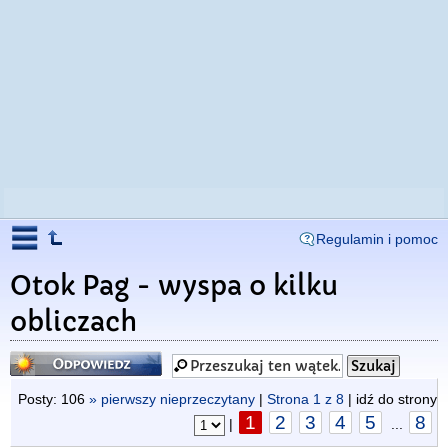
Regulamin i pomoc
Otok Pag - wyspa o kilku
obliczach
Odpowiedz
Posty: 106
» pierwszy nieprzeczytany
|
Strona
1
z
8
| idź do strony
1
2
3
4
5
8
|
...