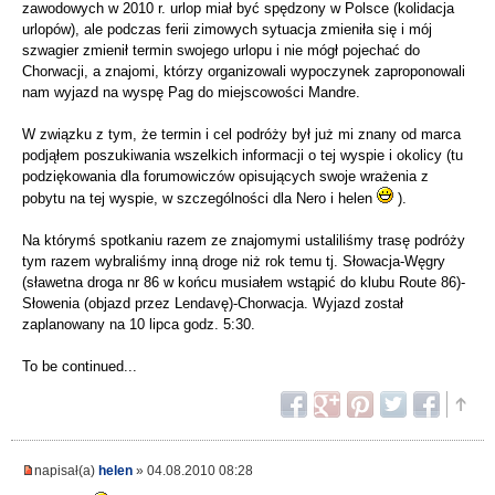
zawodowych w 2010 r. urlop miał być spędzony w Polsce (kolidacja
urlopów), ale podczas ferii zimowych sytuacja zmieniła się i mój
szwagier zmienił termin swojego urlopu i nie mógł pojechać do
Chorwacji, a znajomi, którzy organizowali wypoczynek zaproponowali
nam wyjazd na wyspę Pag do miejscowości Mandre.
W związku z tym, że termin i cel podróży był już mi znany od marca
podjąłem poszukiwania wszelkich informacji o tej wyspie i okolicy (tu
podziękowania dla forumowiczów opisujących swoje wrażenia z
pobytu na tej wyspie, w szczególności dla Nero i helen
).
Na którymś spotkaniu razem ze znajomymi ustaliliśmy trasę podróży
tym razem wybraliśmy inną droge niż rok temu tj. Słowacja-Węgry
(sławetna droga nr 86 w końcu musiałem wstąpić do klubu Route 86)-
Słowenia (objazd przez Lendavę)-Chorwacja. Wyjazd został
zaplanowany na 10 lipca godz. 5:30.
To be continued...
napisał(a)
helen
» 04.08.2010 08:28