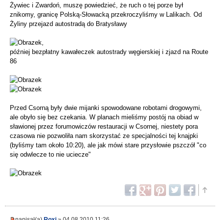
Żywiec i Zwardoń, muszę powiedzieć, że ruch o tej porze był
znikomy, granicę Polską-Słowacką przekroczyliśmy w Lalikach. Od
Żyliny przejazd autostradą do Bratysławy
,
później bezpłatny kawałeczek autostrady węgierskiej i zjazd na Route
86
Przed Csorną były dwie mijanki spowodowane robotami drogowymi,
ale obyło się bez czekania. W planach mieliśmy postój na obiad w
sławionej przez forumowiczów restauracji w Csornej, niestety pora
czasowa nie pozwoliła nam skorzystać ze specjalności tej knajpki
(byliśmy tam około 10:20), ale jak mówi stare przysłowie pszczół "co
się odwlecze to nie uciecze"
napisał(a)
Roxi
» 04.08.2010 11:26