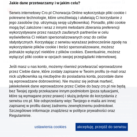
Wyspa VIR
napisał(a)
luk006
Jakie dane przetwarzamy i w jakim celu?
16.03.2026 17:03
w
Regiony i
1
7
8
9
...
Serwis internetowy Cro.pl Chorwacja Online wykorzystuje pliki cookie i
miejscowości
pokrewne technologie, które umożliwiają i ułatwiają Ci korzystanie z
turystyczne
jego zasobów (np. utrzymują sesję użytkownika). Ponadto, pliki cookie
mogą być założone i wraz z innymi metodami zbierania preferencji
wykorzystywane przez naszych zaufanych partnerów w celu
Forum Chorwacja Online - Cro.pl
wyświetlenia Ci reklam spersonalizowanych oraz do celów
statystycznych. Korzystając z serwisu wyrażasz jednocześnie zgodę na
Usuń ciasteczka
• Strefa czasowa: UTC + 1 (Polska - czas zimowy) [
DST
]
wykorzystanie plików cookie i treści spersonalizowane, możesz
jednakże wyłączyć niektóre z plików cookies. Ewentualnie, możesz
wyłączyć pliki cookie w opcjach swojej przeglądarki internetowej.
Jeśli masz u nas konto, możemy również przetwarzać wprowadzone
przez Ciebie dane, które zostały zapisane w Twoim profilu (e-mail oraz
nick użytkownika są niezbędne do posiadania konta, pozostałe dane
są wprowadzane dobrowolnie). Nie musisz się jednak martwić,
jakiekolwiek dane wprowadzone przez Ciebie do bazy cro.pl nie będą
bez Twojej zgody przekazane innym podmiotom (poza sytuacjami,
które są wymagane przez prawo) i służą jedynie do korzystania z
[
reklama
] [
kontakt
]
serwisu cro.pl. Nie odsprzedamy więc Twojego e-maila ani innej
Platforma cro.pl© Chorwacja online™ wykorzystuje cookies do prawidłowego działania, te pliki
zapisanej w profilu danej żadnemu zewnętrznemu podmiotowi.
gromadzą na Twoim komputerze dane ułatwiające korzystanie z serwisu; więcej informacji w
polityce prywatności
.
Szczegółowe informacje znajdziesz w
polityce prywatności
oraz
Redakcja platformy cro.pl© Chorwacja online™ nie odpowiada za treści zamieszczone przez
Regulaminie.
użytkowników. Korzystanie z serwisu oznacza akceptację regulaminu. Serwis ma charakter
wyłącznie informacyjny. Cro.pl© nie reprezentuje interesów żadnego biura podróży, nie zajmuje
się organizacją imprez turystycznych oraz nie odpowiada za treść zamieszczonych reklam.
ustawienia cookies
akceptuję, przejdź do serwisu
Copyright: cro.pl© 1999-2026 Wszystkie prawa zastrzeżone