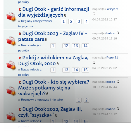
podróży
Dugi Otok - garść informacji
napisał(a)
Yelcyn71
dla wyjeżdżających
04.04.2022 15:37
w
Regiony i miejscowości
1
2
3
4
turystyczne
Dugi Otok 2023 - Zaglav IV -
napisał(a)
boboo
patata cara
09.07.2024 17:16
w
Nasze relacje z
1
12
13
14
...
podróży
Pokój z widokiem na Zaglav,
napisał(a)
Peper21
Dugi Otok, 2020
04.06.2022 22:02
w
Nasze relacje z
1
13
14
15
...
podróży
Dugi Otok - kto się wybiera?
napisał(a)
boboo
Może spotkamy się na
18.07.2024 07:44
wakacjach?
w
Rozmowy o turystyce i nie tylko
1
2
Dugi Otok 2022, Zaglav III,
napisał(a)
boboo
czyli "szyszka+"
16.07.2024 18:12
w
Nasze relacje z
1
13
14
15
...
podróży