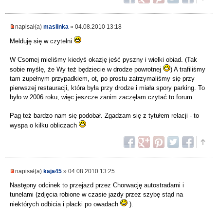
napisał(a)
maslinka
» 04.08.2010 13:18
Melduję się w czytelni
W Csornej mieliśmy kiedyś okazję jeść pyszny i wielki obiad. (Tak
sobie myślę, że Wy też będziecie w drodze powrotnej
) A trafiliśmy
tam zupełnym przypadkiem, ot, po prostu zatrzymaliśmy się przy
pierwszej restauracji, która była przy drodze i miała spory parking. To
było w 2006 roku, więc jeszcze zanim zaczęłam czytać to forum.
Pag też bardzo nam się podobał. Zgadzam się z tytułem relacji - to
wyspa o kilku obliczach
napisał(a)
kaja45
» 04.08.2010 13:25
Następny odcinek to przejazd przez Chorwację autostradami i
tunelami (zdjęcia robione w czasie jazdy przez szybę stąd na
niektórych odbicia i placki po owadach
).