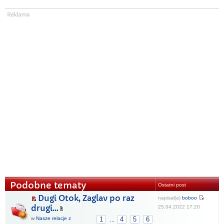
Podobne tematy
Ostatni post
Dugi Otok, Zaglav po raz
napisał(a)
boboo
drugi...
25.04.2022 17:20
w
Nasze relacje z
1
4
5
6
...