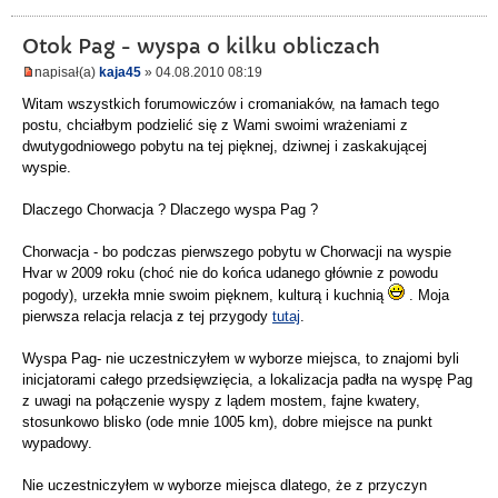
Otok Pag - wyspa o kilku obliczach
napisał(a)
kaja45
» 04.08.2010 08:19
Witam wszystkich forumowiczów i cromaniaków, na łamach tego
postu, chciałbym podzielić się z Wami swoimi wrażeniami z
dwutygodniowego pobytu na tej pięknej, dziwnej i zaskakującej
wyspie.
Dlaczego Chorwacja ? Dlaczego wyspa Pag ?
Chorwacja - bo podczas pierwszego pobytu w Chorwacji na wyspie
Hvar w 2009 roku (choć nie do końca udanego głównie z powodu
pogody), urzekła mnie swoim pięknem, kulturą i kuchnią
. Moja
pierwsza relacja relacja z tej przygody
tutaj
.
Wyspa Pag- nie uczestniczyłem w wyborze miejsca, to znajomi byli
inicjatorami całego przedsięwzięcia, a lokalizacja padła na wyspę Pag
z uwagi na połączenie wyspy z lądem mostem, fajne kwatery,
stosunkowo blisko (ode mnie 1005 km), dobre miejsce na punkt
wypadowy.
Nie uczestniczyłem w wyborze miejsca dlatego, że z przyczyn