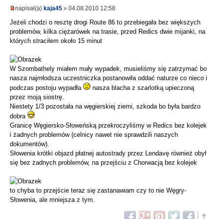
napisał(a)
kaja45
» 04.08.2010 12:58
Jeżeli chodzi o resztę drogi Route 86 to przebiegała bez większych
problemów, kilka ciężarówek na trasie, przed Redics dwie mijanki, na
których straciłem około 15 minut
W Szombathely miałem mały wypadek, musieliśmy się zatrzymać bo
nasza najmłodsza uczestniczka postanowiła oddać naturze co nieco i
podczas postoju wypadła
nasza blacha z szarlotką upieczoną
przez moją siostrę.
Niestety 1/3 pozostała na węgierskiej ziemi, szkoda bo była bardzo
dobra
Granicę Węgiersko-Słoweńską przekroczyliśmy w Redics bez kolejek
i żadnych problemów (celnicy nawet nie sprawdzili naszych
dokumentów).
Słowenia krótki objazd płatnej autostrady przez Lendavę również obył
się bez żadnych problemów, na przejściu z Chorwacją bez kolejek
to chyba to przejście teraz się zastanawiam czy to nie Węgry-
Słowenia, ale mniejsza z tym.