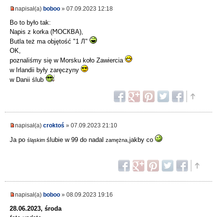
napisał(a)
boboo
» 07.09.2023 12:18
Bo to było tak:
Napis z korka (ϺОСКВА),
Butla też ma objętość "1 Л"
OK,
poznaliśmy się w Morsku koło Zawiercia
w Irlandii były zaręczyny
w Danii ślub
napisał(a)
croktoś
» 07.09.2023 21:10
Ja po
ślubie w 99 do nadal
,jakby co
śląskim
zamężna
napisał(a)
boboo
» 08.09.2023 19:16
28.06.2023, środa