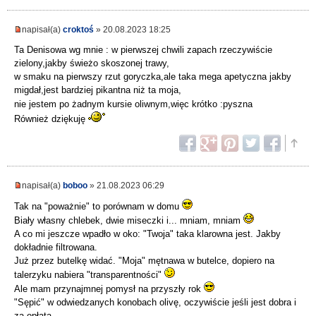
napisał(a)
croktoś
» 20.08.2023 18:25
Ta Denisowa wg mnie : w pierwszej chwili zapach rzeczywiście
zielony,jakby świeżo skoszonej trawy,
w smaku na pierwszy rzut goryczka,ale taka mega apetyczna jakby
migdał,jest bardziej pikantna niż ta moja,
nie jestem po żadnym kursie oliwnym,więc krótko :pyszna
Również dziękuję
napisał(a)
boboo
» 21.08.2023 06:29
Tak na "poważnie" to porównam w domu
Biały własny chlebek, dwie miseczki i... mniam, mniam
A co mi jeszcze wpadło w oko: "Twoja" taka klarowna jest. Jakby
dokładnie filtrowana.
Już przez butelkę widać. "Moja" mętnawa w butelce, dopiero na
talerzyku nabiera "transparentności"
Ale mam przynajmnej pomysł na przyszły rok
"Sępić" w odwiedzanych konobach olivę, oczywiście jeśli jest dobra i
za opłatą.