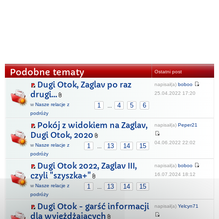
Podobne tematy
Ostatni post
Dugi Otok, Zaglav po raz
napisał(a)
boboo
drugi...
25.04.2022 17:20
w
Nasze relacje z
1
4
5
6
...
podróży
Pokój z widokiem na Zaglav,
napisał(a)
Peper21
Dugi Otok, 2020
04.06.2022 22:02
w
Nasze relacje z
1
13
14
15
...
podróży
Dugi Otok 2022, Zaglav III,
napisał(a)
boboo
czyli "szyszka+"
16.07.2024 18:12
w
Nasze relacje z
1
13
14
15
...
podróży
Dugi Otok - garść informacji
napisał(a)
Yelcyn71
dla wyjeżdżających