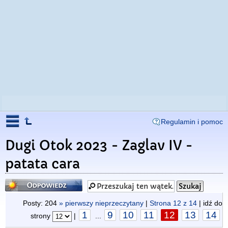
Regulamin i pomoc
Dugi Otok 2023 - Zaglav IV -
patata cara
Odpowiedz
Posty: 204
» pierwszy nieprzeczytany
|
Strona
12
z
14
| idź do
1
9
10
11
12
13
14
strony
|
...