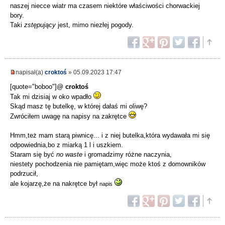
naszej niecce wiatr ma czasem niektóre właściwości chorwackiej
bory.
Taki
zstępujący
jest, mimo niezłej pogody.
napisał(a)
croktoś
» 05.09.2023 17:47
[quote="boboo"]@
croktoś
Tak mi dzisiaj w oko wpadło
Skąd masz tę butelkę, w której dałaś mi oliwę?
Zwróciłem uwagę na napisy na zakrętce
Hmm,też mam starą piwnicę... i z niej butelka,która wydawała mi się
odpowiednia,bo z miarką 1 l i uszkiem.
Staram się być
no waste
i gromadzimy różne naczynia,
niestety pochodzenia nie pamiętam,więc może ktoś z domowników
podrzucił,
ale kojarzę,że na nakrętce był
napis