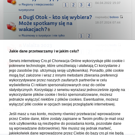
04.04.2022 15:37
w
Regiony i miejscowości
1
2
3
4
turystyczne
Dugi Otok - kto się wybiera?
napisał(a)
boboo
Może spotkamy się na
18.07.2024 07:44
wakacjach?
w
Rozmowy o turystyce i nie tylko
1
2
Valalta 2023
napisał(a)
krollo
25.05.2024 16:24
Jakie dane przetwarzamy i w jakim celu?
w
Naturystyczna Chorwacja
1
2
PODACA 2023
Serwis internetowy Cro.pl Chorwacja Online wykorzystuje pliki cookie i
napisał(a)
benito5
pokrewne technologie, które umożliwiają i ułatwiają Ci korzystanie z
19.07.2023 19:10
w
Regiony i miejscowości turystyczne
jego zasobów (np. utrzymują sesję użytkownika). Ponadto, pliki cookie
mogą być założone i wraz z innymi metodami zbierania preferencji
wykorzystywane przez naszych zaufanych partnerów w celu
Forum Chorwacja Online - Cro.pl
wyświetlenia Ci reklam spersonalizowanych oraz do celów
statystycznych. Korzystając z serwisu wyrażasz jednocześnie zgodę na
Usuń ciasteczka
• Strefa czasowa: UTC + 1 (Polska - czas zimowy) [
DST
]
wykorzystanie plików cookie i treści spersonalizowane, możesz
jednakże wyłączyć niektóre z plików cookies. Ewentualnie, możesz
wyłączyć pliki cookie w opcjach swojej przeglądarki internetowej.
Jeśli masz u nas konto, możemy również przetwarzać wprowadzone
przez Ciebie dane, które zostały zapisane w Twoim profilu (e-mail oraz
nick użytkownika są niezbędne do posiadania konta, pozostałe dane
są wprowadzane dobrowolnie). Nie musisz się jednak martwić,
jakiekolwiek dane wprowadzone przez Ciebie do bazy cro.pl nie będą