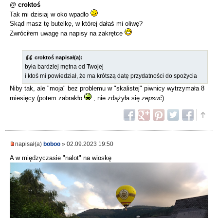
@
croktoś
Tak mi dzisiaj w oko wpadło
Skąd masz tę butelkę, w której dałaś mi oliwę?
Zwróciłem uwagę na napisy na zakrętce
croktoś napisał(a):
była bardziej mętna od Twojej
i ktoś mi powiedział, że ma krótszą datę przydatności do spożycia
Niby tak, ale "moja" bez problemu w "skalistej" piwnicy wytrzymała 8
miesięcy (potem zabrakło
, nie zdążyła się
zepsuć
).
napisał(a)
boboo
» 02.09.2023 19:50
A w międzyczasie "nalot" na wioskę