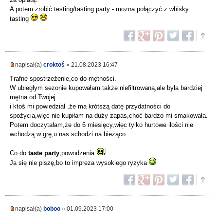
A potem zrobić testing/tasting party - można połączyć z whisky
tasting
napisał(a)
croktoś
» 21.08.2023 16:47
Trafne spostrzeżenie,co do mętności.
W ubiegłym sezonie kupowałam także niefiltrowaną,ale była bardziej
mętna od Twojej
i ktoś mi powiedział ,że ma krótszą datę przydatności do
spożycia,więc nie kupiłam na duży zapas,choć bardzo mi smakowała.
Potem doczytałam,że do 6 miesięcy,więc tylko hurtowe ilości nie
wchodzą w grę,u nas schodzi na bieżąco.
Co do
taste party
,powodzenia
Ja się nie piszę,bo to impreza wysokiego ryzyka
napisał(a)
boboo
» 01.09.2023 17:00