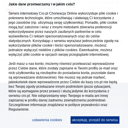
Wiedz, zanim wyruszysz -
napisał(a)
stachan
Jakie dane przetwarzamy i w jakim celu?
zbiór informacji o
06.08.2026 09:35
Serwis internetowy Cro.pl Chorwacja Online wykorzystuje pliki cookie i
fotoradarach EU
pokrewne technologie, które umożliwiają i ułatwiają Ci korzystanie z
w
Wakacje 2026
jego zasobów (np. utrzymują sesję użytkownika). Ponadto, pliki cookie
mogą być założone i wraz z innymi metodami zbierania preferencji
wykorzystywane przez naszych zaufanych partnerów w celu
Forum Chorwacja Online - Cro.pl
wyświetlenia Ci reklam spersonalizowanych oraz do celów
statystycznych. Korzystając z serwisu wyrażasz jednocześnie zgodę na
Usuń ciasteczka
• Strefa czasowa: UTC + 1 (Polska - czas zimowy) [
DST
]
wykorzystanie plików cookie i treści spersonalizowane, możesz
jednakże wyłączyć niektóre z plików cookies. Ewentualnie, możesz
wyłączyć pliki cookie w opcjach swojej przeglądarki internetowej.
Jeśli masz u nas konto, możemy również przetwarzać wprowadzone
przez Ciebie dane, które zostały zapisane w Twoim profilu (e-mail oraz
nick użytkownika są niezbędne do posiadania konta, pozostałe dane
są wprowadzane dobrowolnie). Nie musisz się jednak martwić,
jakiekolwiek dane wprowadzone przez Ciebie do bazy cro.pl nie będą
bez Twojej zgody przekazane innym podmiotom (poza sytuacjami,
które są wymagane przez prawo) i służą jedynie do korzystania z
[
reklama
] [
kontakt
]
serwisu cro.pl. Nie odsprzedamy więc Twojego e-maila ani innej
Platforma cro.pl© Chorwacja online™ wykorzystuje cookies do prawidłowego działania, te pliki
zapisanej w profilu danej żadnemu zewnętrznemu podmiotowi.
gromadzą na Twoim komputerze dane ułatwiające korzystanie z serwisu; więcej informacji w
polityce prywatności
.
Szczegółowe informacje znajdziesz w
polityce prywatności
oraz
Redakcja platformy cro.pl© Chorwacja online™ nie odpowiada za treści zamieszczone przez
Regulaminie.
użytkowników. Korzystanie z serwisu oznacza akceptację regulaminu. Serwis ma charakter
wyłącznie informacyjny. Cro.pl© nie reprezentuje interesów żadnego biura podróży, nie zajmuje
się organizacją imprez turystycznych oraz nie odpowiada za treść zamieszczonych reklam.
ustawienia cookies
akceptuję, przejdź do serwisu