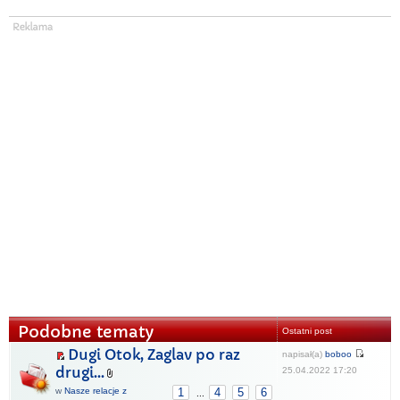
Podobne tematy
Ostatni post
Dugi Otok, Zaglav po raz
napisał(a)
boboo
drugi...
25.04.2022 17:20
w
Nasze relacje z
1
4
5
6
...