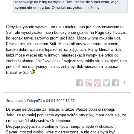
rezerwację na b.ing na wyspie Rab - trafiła się super cena, więc
czemu nie skorzystać. Odwołać oczywiście możemy....
Ceny faktycznie wyższe, co roku miałem coś już zarezerwowane na
Sali, ale wycofywałem się i kończyło się gdzieś na Pagu czy Hvarze,
bo jednak taniej zarówno prom jak i app. Może w tym roku się uda.
Pewnie nie, ale polecam Sali. Mieszkaliśmy w centrum, w porcie,
bardzo dobre warunki, lepsze niż na zdjęciach. Fajny klimat w Sali,
ludzi może więcej niż w innych miasteczkach wyspy ale tylko do
zachodu słońca. Jak "wycieczki" wyjeżdżały robiło się spokojnie, tam
przecież nie ma tysięcy miejsc żeby był tłok wieczorem. Zobacz
Basioli w Sali
napisał(a)
Yelcyn71
» 04.04.2022 15:37
Dziękuję serdecznie za relację, a także Wasze dopiski i uwagi.
Jako, że to mniej popularna wyspa wśród turystów, mam nadzieję, że
i mniej wśród aktywistów Greenpeace.
Decyzja podjęta: na przełomie lipca i sierpnia będę w okolicach
Savaru moczył ciałko, wraz z narzeczoną, a nie chciałbym być