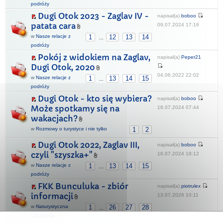
podróży
Dugi Otok 2023 - Zaglav IV -
napisał(a)
boboo
patata cara
09.07.2024 17:16
w
Nasze relacje z
1
12
13
14
...
podróży
Pokój z widokiem na Zaglav,
napisał(a)
Peper21
Dugi Otok, 2020
04.06.2022 22:02
w
Nasze relacje z
1
13
14
15
...
podróży
Dugi Otok - kto się wybiera?
napisał(a)
boboo
Może spotkamy się na
18.07.2024 07:44
wakacjach?
w
Rozmowy o turystyce i nie tylko
1
2
Dugi Otok 2022, Zaglav III,
napisał(a)
boboo
czyli "szyszka+"
16.07.2024 18:12
w
Nasze relacje z
1
13
14
15
...
podróży
FKK Bunculuka - zbiór
napisał(a)
piotrulex
informacji
13.07.2026 10:11
w
Naturystyczna
1
26
27
28
...
Chorwacja