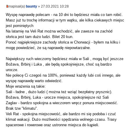
napisał(a)
baunty
» 27.03.2021 10:28
Wyspę naprawdę polecam - na 10 dni to będziesz miała co tam robić.
Masz już tu trochę informacji w tym wątku, ale kilka ciekawych miejsc
jest pominiętych
Na latarnię na Veli Rat można wchodzić, ale zawsze na zachód
słońca jest tam dużo ludzi. Bilet 20 kun.
Ponoć najpiękniejsze zachody słońca w Chorwacji - byłem na kilku i
mogę powiedzieć, że są naprawdę niepowtarzalne.
Największy ruch wieczorny będziesz miała w Sali , mogą być jeszcze
Božava, Brbinj i Luka , ale będą spokojniejsze, choć są bardzo
urocze.
Nie polecę Ci czegoś na 100%, ponieważ każdy lubi coś innego, ale
wyspę naprawdę warto odwiedzić.
Moje wrażenia są takie:
Sali - ładne , dużo ludzi ( można też wziąć bezpłatny prysznic).
Božava, Brbinj, Luka - urocze miejsca, spokojniejsze niż Sali
Zaglav - bardzo spokojna a wieczorem wręcz ponura miejscowość.
Brak tzw "klimatu".
Veli Rat - spokojna miejscowość, ale bardzo mi się podoba i czuć
klimat wakacji. Dużo możliwości spędzania wolnego czasu. Trasy
spacerowe i rowerowe oraz ustronne miejsca do kąpieli.