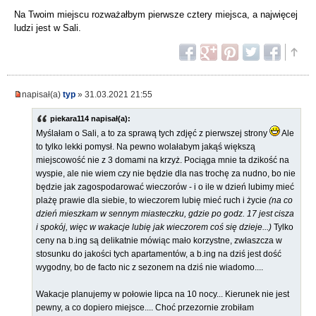
Na Twoim miejscu rozważałbym pierwsze cztery miejsca, a najwięcej
ludzi jest w Sali.
napisał(a)
typ
» 31.03.2021 21:55
piekara114 napisał(a):
Myślałam o Sali, a to za sprawą tych zdjęć z pierwszej strony
Ale
to tylko lekki pomysł. Na pewno wolałabym jakąś większą
miejscowość nie z 3 domami na krzyż. Pociąga mnie ta dzikość na
wyspie, ale nie wiem czy nie będzie dla nas trochę za nudno, bo nie
będzie jak zagospodarować wieczorów - i o ile w dzień lubimy mieć
plażę prawie dla siebie, to wieczorem lubię mieć ruch i życie
(na co
dzień mieszkam w sennym miasteczku, gdzie po godz. 17 jest cisza
i spokój, więc w wakacje lubię jak wieczorem coś się dzieje...)
Tylko
ceny na b.ing są delikatnie mówiąc mało korzystne, zwłaszcza w
stosunku do jakości tych apartamentów, a b.ing na dziś jest dość
wygodny, bo de facto nic z sezonem na dziś nie wiadomo....
Wakacje planujemy w połowie lipca na 10 nocy... Kierunek nie jest
pewny, a co dopiero miejsce.... Choć przezornie zrobiłam