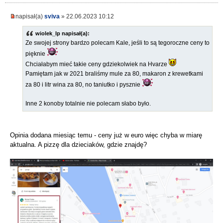
napisał(a)
sviva
» 22.06.2023 10:12
wiolek_lp napisał(a):
Ze swojej strony bardzo polecam Kale, jeśli to są tegoroczne ceny to
pięknie
Chciałabym mieć takie ceny gdziekolwiek na Hvarze
Pamiętam jak w 2021 braliśmy mule za 80, makaron z krewetkami
za 80 i litr wina za 80, no taniutko i pysznie
Inne 2 konoby totalnie nie polecam słabo było.
Opinia dodana miesiąc temu - ceny już w euro więc chyba w miarę
aktualna. A pizzę dla dzieciaków, gdzie znajdę?