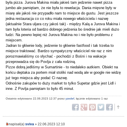
była pizza. Jurova Makina miała jakieś tam jedzenie nawet pizza
jumbo ale pamiętam, że nie była to rewelacja. Dania mięsne były w
miarę ale jakoś nie przypadło nam to miejsce do gustu. Jest jeszcze
jedna restauracja co co roku miała nowego właściciela i nazwę
(aktualnie Stara uljara czy jakoś tak) - między Kalą a Jurova Makina i
tam była loteria od bardzo dobrego jedzenia bo średnie jak mieli dużo
ludzi. Na pewno lepiej niż Jurova Makina no i nie było problemu z
miejscem.
Jadran to głównie lody, jedzenie to głównie fastfood i tak trzeba to
miejsce traktować. Bardzo sympatyczny właściciel nie raz z nim
porozmawialiśmy co słychać - pochodzi z Bośni i na wakacje
przeprowadza się do Povlja z cała rodziną.
Pizze dobrą jedliśmy w Sumartinie - to niedaleko autkiem. Obiekt na
końcu deptaka za portem miał stoliki nad wodą ale w google nie widzę
już tego miejsca aby podać Ci nazwę.
Odnośnie zakupów to duży market to tylko Supetar gdzie jest Lidl i
inne. Z Povlja pamiętam to było 45 minut.
Ostatnio edytowano 22.06.2023 12:37 przez
yzedef
, łącznie edytowano 1 raz
napisał(a)
sviva
» 22.06.2023 12:10