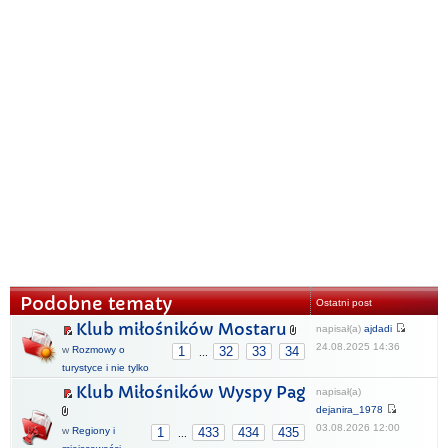
Podobne tematy
Ostatni post
Klub miłośników Mostaru
napisał(a)
ajdadi
24.08.2025 14:36
w
Rozmowy o
1
32
33
34
...
turystyce i nie tylko
Klub Miłośników Wyspy Pag
napisał(a)
dejanira_1978
03.08.2026 12:00
w
Regiony i
1
433
434
435
...