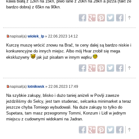
kawa białą z 12kn na 15kn, piwo lane z 20kn na 28kn a pizza (fakt że
bardzo dobra) z 65kn na 90kn.
napisał(a)
wiolek_lp
» 22.06.2023 14:12
Kurczę muszę wrócić znowu na Brač, te ceny dalej są bardzo niskie i
konkurencyjne do innych miejsc. Albo mój Hvar zrobił się mega
ekskluzywny
jak już pisałam w innym wątku
napisał(a)
lotnikwsk
» 22.06.2023 17:49
Na szybkie zakupy, blisko i dużo taniej aniżeli w Povlji zawsze
jeżdziliśmy do Selcy, jest tam studenac, selcanka minimarket a teraz
jeszcze chyba Tomiego wybudowali. Na duże zakupy to tylko do
Supetara, tam masz przeogromny Tommi, Konzum i Lidl w jednym
miejscu z cudownymi widokami na Jadran.