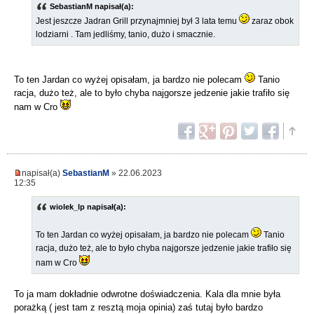
SebastianM napisał(a):
Jest jeszcze Jadran Grill przynajmniej był 3 lata temu
zaraz obok
lodziarni . Tam jedliśmy, tanio, dużo i smacznie.
To ten Jardan co wyżej opisałam, ja bardzo nie polecam
Tanio
racja, dużo też, ale to było chyba najgorsze jedzenie jakie trafiło się
nam w Cro
napisał(a)
SebastianM
» 22.06.2023
12:35
wiolek_lp napisał(a):
To ten Jardan co wyżej opisałam, ja bardzo nie polecam
Tanio
racja, dużo też, ale to było chyba najgorsze jedzenie jakie trafiło się
nam w Cro
To ja mam dokładnie odwrotne doświadczenia. Kala dla mnie była
porażką ( jest tam z resztą moja opinia) zaś tutaj było bardzo