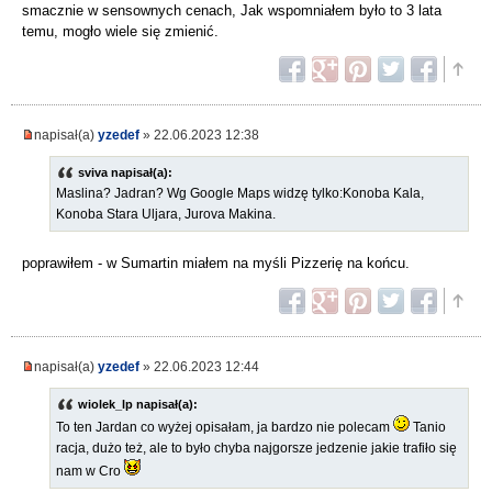
smacznie w sensownych cenach, Jak wspomniałem było to 3 lata
temu, mogło wiele się zmienić.
napisał(a)
yzedef
» 22.06.2023 12:38
sviva napisał(a):
Maslina? Jadran? Wg Google Maps widzę tylko:Konoba Kala,
Konoba Stara Uljara, Jurova Makina.
poprawiłem - w Sumartin miałem na myśli Pizzerię na końcu.
napisał(a)
yzedef
» 22.06.2023 12:44
wiolek_lp napisał(a):
To ten Jardan co wyżej opisałam, ja bardzo nie polecam
Tanio
racja, dużo też, ale to było chyba najgorsze jedzenie jakie trafiło się
nam w Cro