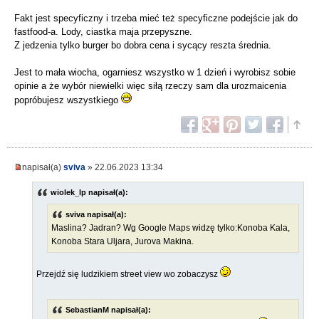
Fakt jest specyficzny i trzeba mieć też specyficzne podejście jak do
fastfood-a. Lody, ciastka maja przepyszne.
Z jedzenia tylko burger bo dobra cena i sycący reszta średnia.
Jest to mała wiocha, ogarniesz wszystko w 1 dzień i wyrobisz sobie
opinie a że wybór niewielki więc siłą rzeczy sam dla urozmaicenia
popróbujesz wszystkiego
napisał(a)
sviva
» 22.06.2023 13:34
wiolek_lp napisał(a):
sviva napisał(a):
Maslina? Jadran? Wg Google Maps widzę tylko:Konoba Kala,
Konoba Stara Uljara, Jurova Makina.
Przejdź się ludzikiem street view wo zobaczysz
SebastianM napisał(a):