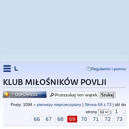
Regulamin i pomoc
KLUB MIŁOŚNIKÓW POVLJI
Odpowiedz
Posty: 1094
» pierwszy nieprzeczytany
|
Strona
69
z
73
| idź do
1
strony
|
...
66
67
68
69
70
71
72
73