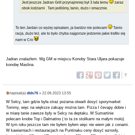
Jest jeszcze Jadran Grill przynajmniej był 3 lata temu
zaraz
obok lodziarni . Tam jedliśmy, tanio, dużo i smacznie.
To ten Jardan co wyżej opisałam, ja bardzo nie polecam
Tanio
racja, dużo też, ale to było chyba najgorsze jedzenie jakie trafiło się
nam w Cro
Jadran znalazłem. Wg GM w miejscu Konoby Stara Uljara pokazuje
konobę Maslina.
napisał(a)
dids76
» 22.06.2023 13:55
W Selcy, tam gdzie była straż pożarna otwarli dosyć sporymarket
Tommy, więc na większe zakupy można tam. Pizza I čevapy dobre i
w miarę tanie zawsze były w Selcy na deptaku. W Sumartinie
polecam knobe Top i Dalmatino ( to ta że stolikami na małym molo).
W tym roku jeszcze tam nie byłem byłem więc nie wiem jak z cenami.
W kawiarniach i restauracjach na Puntinaku ceny dosyć wzrosły,