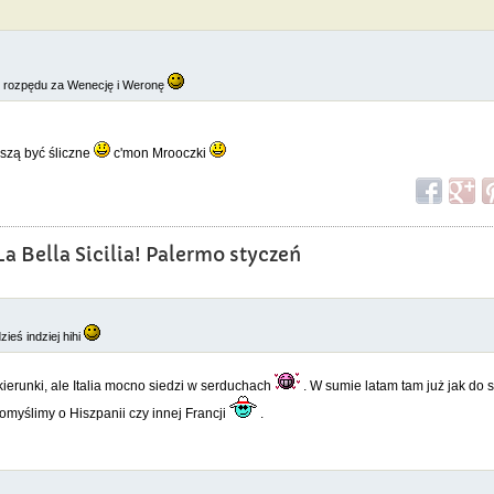
ię z rozpędu za Wenecję i Weronę
szą być śliczne
c'mon Mrooczki
a Bella Sicilia! Palermo styczeń
ieś indziej hihi
erunki, ale Italia mocno siedzi w serduchach
. W sumie latam tam już jak do 
omyślimy o Hiszpanii czy innej Francji
.