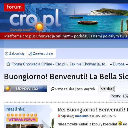
forum
Platforma cro.pl© Chorwacja online™
- podróżuj z nami po całym świe
Zaloguj się
Zarejestruj się
Forum Chorwacja Online - Cro.pl
»
Jak nie Chorwacja, to...
»
Europa
»
Buongiorno! Benvenuti! La Bella Sic
Odpowiedz
Posty: 13
maslinka
Re: Buongiorno! Benvenuti! L
napisał(a)
maslinka
» 06.05.2023 15:35
Niesamowite widoki z kopuły kościoła!
Po 