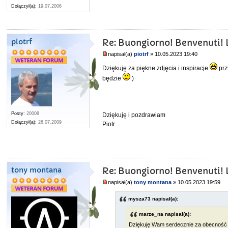
Dołączył(a):
19.07.2006
piotrf
Re: Buongiorno! Benvenuti! L
napisał(a)
piotrf
» 10.05.2023 19:40
Dziękuję za piękne zdjęcia i inspiracje
prz
będzie
)
Posty:
20008
Dziękuję i pozdrawiam
Dołączył(a):
26.07.2009
Piotr
tony montana
Re: Buongiorno! Benvenuti! L
napisał(a)
tony montana
» 10.05.2023 19:59
mysza73 napisał(a):
marze_na napisał(a):
Dziękuję Wam serdecznie za obecność