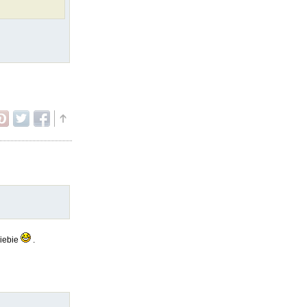
siebie
.