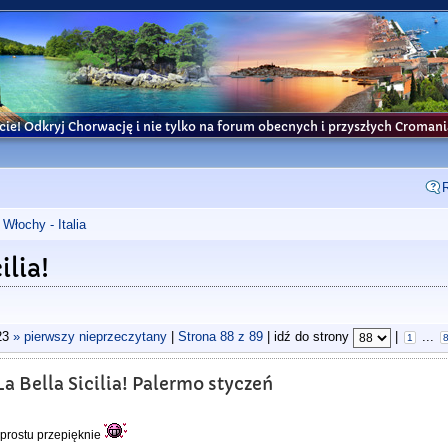
cie! Odkryj Chorwację i nie tylko na forum obecnych i przyszłych Croma
Włochy - Italia
ilia!
23
» pierwszy nieprzeczytany
|
Strona
88
z
89
| idź do strony
|
...
1
a Bella Sicilia! Palermo styczeń
prostu przepięknie