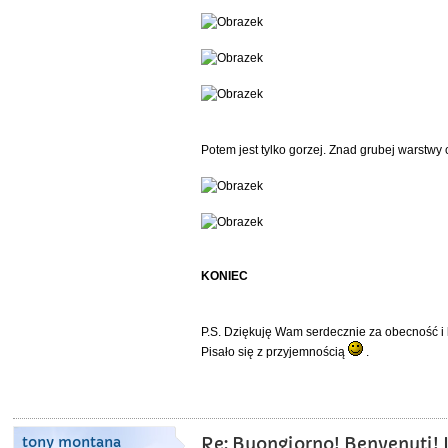
Potem jest tylko gorzej. Znad grubej warstwy 
KONIEC
P.S. Dziękuję Wam serdecznie za obecność 
Pisało się z przyjemnością
.
tony montana
Re: Buongiorno! Benvenuti! L