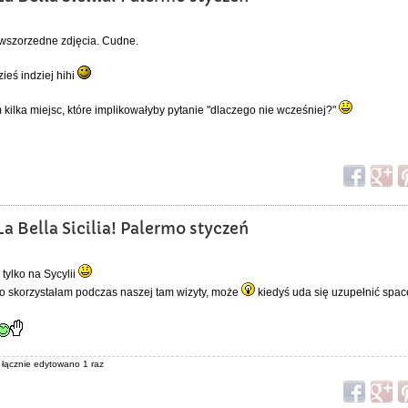
ierwszorzedne zdjęcia. Cudne.
ieś indziej hihi
lka miejsc, które implikowałyby pytanie "dlaczego nie wcześniej?"
a Bella Sicilia! Palermo styczeń
e tylko na Sycylii
o skorzystałam podczas naszej tam wizyty, może
kiedyś uda się uzupełnić space
, łącznie edytowano 1 raz