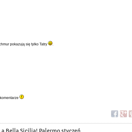
chmur pokazują się tylko Tatry
.
i komentarze
a Bella Sicilia! Palermo styczeń