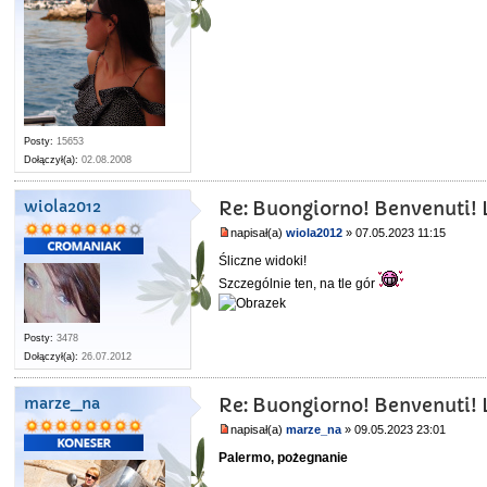
Posty:
15653
Dołączył(a):
02.08.2008
wiola2012
Re: Buongiorno! Benvenuti! L
napisał(a)
wiola2012
» 07.05.2023 11:15
Śliczne widoki!
Szczególnie ten, na tle gór
Posty:
3478
Dołączył(a):
26.07.2012
marze_na
Re: Buongiorno! Benvenuti! L
napisał(a)
marze_na
» 09.05.2023 23:01
Palermo, pożegnanie