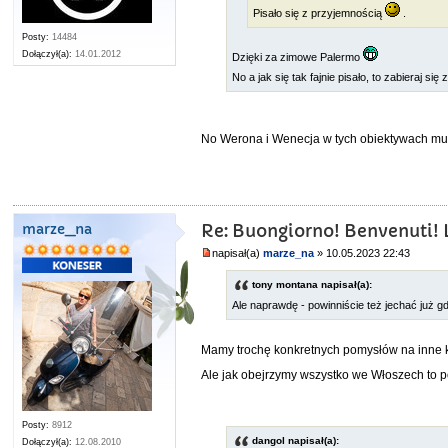
Pisało się z przyjemnością
.
Posty:
14484
Dołączył(a):
14.01.2012
Dzięki za zimowe Palermo
No a jak się tak fajnie pisało, to zabieraj s
No Werona i Wenecja w tych obiektywach mu
marze_na
Re: Buongiorno! Benvenuti! L
napisał(a)
marze_na
» 10.05.2023 22:43
tony montana napisał(a):
Ale naprawdę - powinniście też jechać już gdz
Mamy trochę konkretnych pomysłów na inne ki
Ale jak obejrzymy wszystko we Włoszech to p
Posty:
8912
dangol napisał(a):
Dołączył(a):
12.08.2010