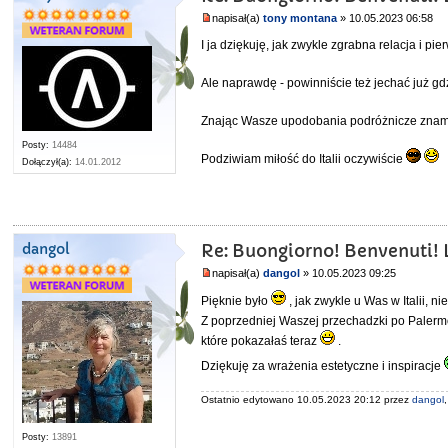
napisał(a)
tony montana
» 10.05.2023 06:58
I ja dziękuję, jak zwykle zgrabna relacja i p
Ale naprawdę - powinniście też jechać już gdz
Znając Wasze upodobania podróżnicze znam ki
Posty:
14484
Podziwiam miłość do Italii oczywiście
Dołączył(a):
14.01.2012
dangol
Re: Buongiorno! Benvenuti! L
napisał(a)
dangol
» 10.05.2023 09:25
Pięknie było
, jak zwykle u Was w Italii, ni
Z poprzedniej Waszej przechadzki po Palerm
które pokazałaś teraz
.
Dziękuję za wrażenia estetyczne i inspiracje
Ostatnio edytowano 10.05.2023 20:12 przez
dangol
Posty:
13891