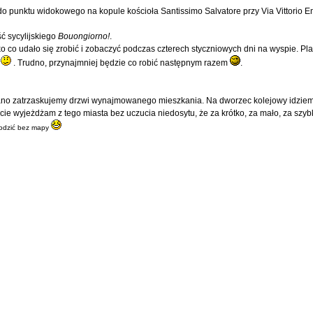
 do punktu widokowego na kopule kościoła Santissimo Salvatore przy Via Vittorio
 sycylijskiego
Bouongiorno!
.
o co udało się zrobić i zobaczyć podczas czterech styczniowych dni na wyspie. P
a
. Trudno, przynajmniej będzie co robić następnym razem
.
rano zatrzaskujemy drzwi wynajmowanego mieszkania. Na dworzec kolejowy idziem
cie wyjeżdżam z tego miasta bez uczucia niedosytu, że za krótko, za mało, za szybk
hodzić bez mapy