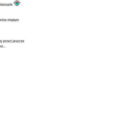
 Emanuele
.
lanów miałam
y przez jeszcze
o...