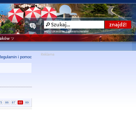
wyszukiwanie zaawansowane
niaków ツ
Regulamin i pomoc
85
86
87
88
89