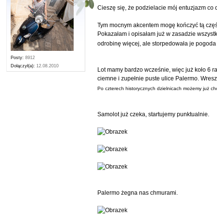
Cieszę się, że podzielacie mój entuzjazm co
Tym mocnym akcentem mogę kończyć tą część
Pokazałam i opisałam już w zasadzie wszystk
odrobinę więcej, ale storpedowała je pogod
Posty:
8912
Dołączył(a):
12.08.2010
Lot mamy bardzo wcześnie, więc już koło 6 
ciemne i zupełnie puste ulice Palermo. Wresz
Po czterech historycznych dzielnicach możemy już c
Samolot już czeka, startujemy punktualnie.
Palermo żegna nas chmurami.