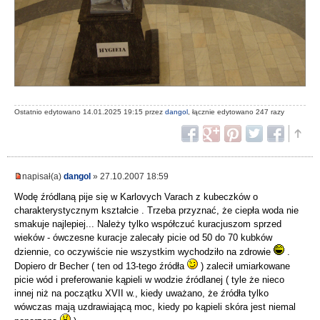
Ostatnio edytowano 14.01.2025 19:15 przez
dangol
, łącznie edytowano 247 razy
napisał(a)
dangol
» 27.10.2007 18:59
Wodę źródlaną pije się w Karlovych Varach z kubeczków o
charakterystycznym kształcie . Trzeba przyznać, że ciepła woda nie
smakuje najlepiej... Należy tylko współczuć kuracjuszom sprzed
wieków - ówczesne kuracje zalecały picie od 50 do 70 kubków
dziennie, co oczywiście nie wszystkim wychodziło na zdrowie
.
Dopiero dr Becher ( ten od 13-tego źródła
) zalecił umiarkowane
picie wód i preferowanie kąpieli w wodzie źródlanej ( tyle że nieco
innej niż na początku XVII w., kiedy uważano, że źródła tylko
wówczas mają uzdrawiającą moc, kiedy po kąpieli skóra jest niemal