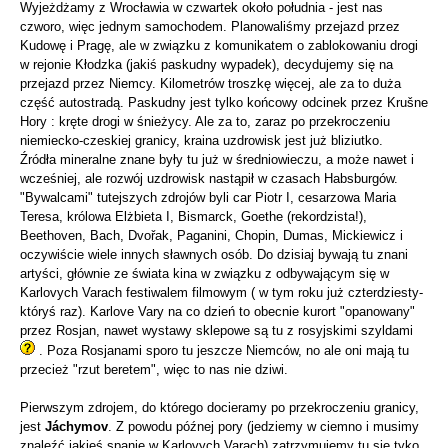
Wyjeżdżamy z Wrocławia w czwartek około południa - jest nas
czworo, więc jednym samochodem. Planowaliśmy przejazd przez
Kudowę i Pragę, ale w związku z komunikatem o zablokowaniu drogi
w rejonie Kłodzka (jakiś paskudny wypadek), decydujemy się na
przejazd przez Niemcy. Kilometrów troszkę więcej, ale za to duża
część autostradą. Paskudny jest tylko końcowy odcinek przez Krušne
Hory : kręte drogi w śnieżycy. Ale za to, zaraz po przekroczeniu
niemiecko-czeskiej granicy, kraina uzdrowisk jest już bliziutko.
Źródła mineralne znane były tu już w średniowieczu, a może nawet i
wcześniej, ale rozwój uzdrowisk nastąpił w czasach Habsburgów.
"Bywalcami" tutejszych zdrojów byli car Piotr I, cesarzowa Maria
Teresa, królowa Elżbieta I, Bismarck, Goethe (rekordzista!),
Beethoven, Bach, Dvořak, Paganini, Chopin, Dumas, Mickiewicz i
oczywiście wiele innych sławnych osób. Do dzisiaj bywają tu znani
artyści, głównie ze świata kina w związku z odbywającym się w
Karlovych Varach festiwalem filmowym ( w tym roku już czterdziesty-
któryś raz). Karlove Vary na co dzień to obecnie kurort "opanowany"
przez Rosjan, nawet wystawy sklepowe są tu z rosyjskimi szyldami
. Poza Rosjanami sporo tu jeszcze Niemców, no ale oni mają tu
przecież "rzut beretem", więc to nas nie dziwi.
Pierwszym zdrojem, do którego docieramy po przekroczeniu granicy,
jest
J
áchymov
. Z powodu późnej pory (jedziemy w ciemno i musimy
znaleźć jakieś spanie w Karlovych Varach) zatrzymujemy tu się tyko