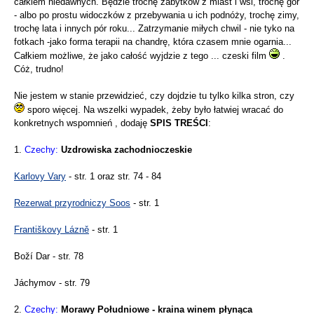
całkiem niedawnych. Będzie trochę zabytków z miast i wsi, trochę gór
- albo po prostu widoczków z przebywania u ich podnóży, trochę zimy,
trochę lata i innych pór roku... Zatrzymanie miłych chwil - nie tyko na
fotkach -jako forma terapii na chandrę, która czasem mnie ogarnia...
Całkiem możliwe, że jako całość wyjdzie z tego ... czeski film
.
Cóż, trudno!
Nie jestem w stanie przewidzieć, czy dojdzie tu tylko kilka stron, czy
sporo więcej. Na wszelki wypadek, żeby było łatwiej wracać do
konkretnych wspomnień , dodaję
SPIS TREŚCI
:
1.
Czechy:
Uzdrowiska zachodnioczeskie
Karlovy Vary
- str. 1 oraz str. 74 - 84
Rezerwat przyrodniczy Soos
- str. 1
Františkovy Lázně
- str. 1
Boží Dar - str. 78
Jáchymov - str. 79
2.
Czechy:
Morawy Południowe - kraina winem płynąca