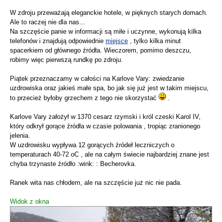
W zdroju przeważają eleganckie hotele, w pięknych starych domach.
Ale to raczej nie dla nas...
Na szczęście panie w informacji są miłe i uczynne, wykonują kilka
telefonów i znajdują odpowiednie
miejsce
, tylko kilka minut
spacerkiem od głównego źródła. Wieczorem, pomimo deszczu,
robimy więc pierwszą rundkę po zdroju.
Piątek przeznaczamy w całości na Karlove Vary: zwiedzanie
uzdrowiska oraz jakieś małe spa, bo jak się już jest w takim miejscu,
to przecież byłoby grzechem z tego nie skorzystać
.
Karlove Vary założył w 1370 cesarz rzymski i król czeski Karol IV,
który odkrył gorące źródła w czasie polowania , tropiąc zranionego
jelenia.
W uzdrowisku wypływa 12 gorących źródeł leczniczych o
temperaturach 40-72 oC , ale na całym świecie najbardziej znane jest
chyba trzynaste źródło :wink: : Becherovka.
Ranek wita nas chłodem, ale na szczęście już nic nie pada.
Widok z okna