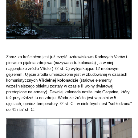
Zaraz za kościołem jest już część uzdrowiskowa Karlovych Varów i
pierwsza pijalnia zdrojowa (nazywana tu kolonadą) , a w niej
najgorętsze źródło Vřídlo ( 72 st. C) wytryskające 12-metrowym
gejzerem. Ujęcie źródła umieszczone jest w zbudowanej w czasach
komunistycznych
Vřídelnej kolonadzie
(stalowe elementy
wcześniejszego obiektu zostały w czasie II wojny światowej
przetopione na armaty). Dawniej kolonada nosiła imię Gagarina, który
też przyjeżdżał tu do zdroju. Woda ze źródła jest w pijalni w 5
ujęciach, oprócz temperatury 72 st. C - w niektórych jest "schłodzona"
do 41 i 57 st. C.