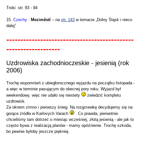
Troki: str. 93 - 94
15.
Czechy
:
Meziměstí
– na
str. 143
w temacie „Dolny Śląsk i nieco
dalej”
---------------------------------------------
-------------------
Uzdrowiska zachodnioczeskie - jesienią (rok
2006)
Trochę wspomnień z ubiegłorocznego wyjazdu na początku listopada -
a więc w terminie pasującym do obecnej pory roku. Wyjazd był
weekendowy, więc nie udało się niestety
zwiedzić kompletu
uzdrowisk.
Za oknem zimno i pierwszy śnieg. Na rozgrzewkę decydujemy się na
gorące źródła w Karlovych Varach
. Co prawda, pierwotnie
chcieliśmy tam dotrzeć o miesiąc wcześniej, złotą jesienią - ale jak to
często bywa z realizacją planów - mamy opóźnienie. Trochę szkoda,
bo pewnie byłoby jeszcze piękniej.