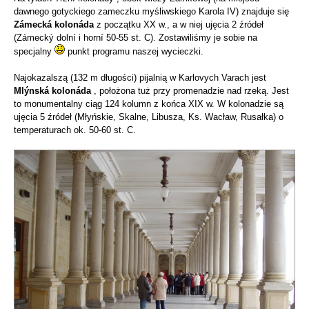
dawnego gotyckiego zameczku myśliwskiego Karola IV) znajduje się
Zámecká kolonáda
z początku XX w., a w niej ujęcia 2 źródeł
(Zámecký dolní i horní 50-55 st. C). Zostawiliśmy je sobie na
specjalny
punkt programu naszej wycieczki.
Najokazalszą (132 m długości) pijalnią w Karlovych Varach jest
Mlýnská kolonáda
, położona tuż przy promenadzie nad rzeką. Jest
to monumentalny ciąg 124 kolumn z końca XIX w. W kolonadzie są
ujęcia 5 źródeł (Młyńskie, Skalne, Libusza, Ks. Wacław, Rusałka) o
temperaturach ok. 50-60 st. C.