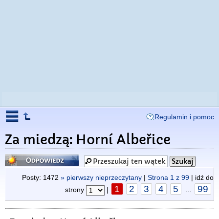
Regulamin i pomoc
Za miedzą: Horní Albeřice
Odpowiedz
Posty: 1472
» pierwszy nieprzeczytany
|
Strona
1
z
99
| idź do
1
2
3
4
5
99
strony
|
...