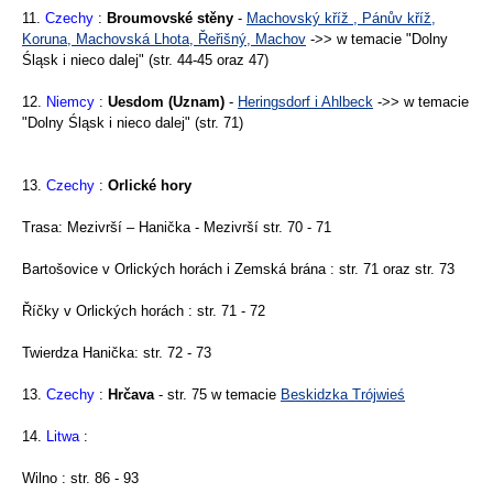
11.
Czechy
:
Broumovské stěny
-
Machovský kříž , Pánův kříž,
Koruna, Machovská Lhota, Řeřišný, Machov
->> w temacie "Dolny
Śląsk i nieco dalej" (str. 44-45 oraz 47)
12.
Niemcy
:
Uesdom (Uznam)
-
Heringsdorf i Ahlbeck
->> w temacie
"Dolny Śląsk i nieco dalej" (str. 71)
13.
Czechy
:
Orlické hory
Trasa: Mezivrší – Hanička - Mezivrší str. 70 - 71
Bartošovice v Orlických horách i Zemská brána : str. 71 oraz str. 73
Říčky v Orlických horách : str. 71 - 72
Twierdza Hanička: str. 72 - 73
13.
Czechy
:
Hrčava
- str. 75 w temacie
Beskidzka Trójwieś
14.
Litwa
:
Wilno : str. 86 - 93