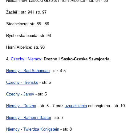
Niedamirów, Lasocki Grzbiet i Horni Albeřice - str. 84 - 85
Žacléř : str. 94 i str. 97
Stachelberg: str. 85 - 86
Rýchorská bouda: str. 98
Horní Albeřice: str. 98
4.
Czechy i Niemcy:
Drezno i Sasko-Czeska Szwajcaria
Niemcy - Bad Schandau
- str. 4-5
Czechy - Hřensko
- str. 5
Czechy - Janov
- str. 5
Niemcy - Drezno
- str. 5 - 7 oraz
uzupełnienia
od longtoma - str. 10
Niemcy - Rathen i Bastei
- str. 7
Niemcy - Twierdza Königstein
- str. 8