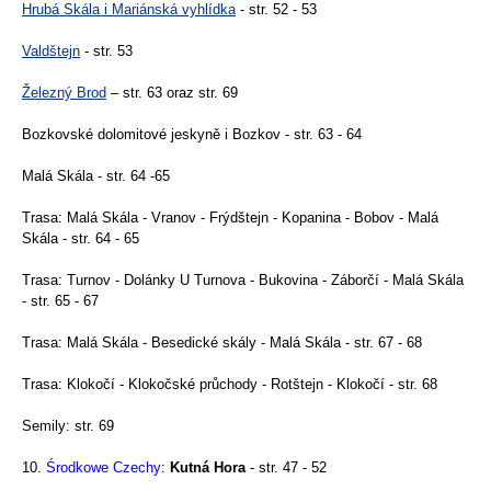
Hrubá Skála i Mariánská vyhlídka
- str. 52 - 53
Valdštejn
- str. 53
Železný Brod
– str. 63 oraz str. 69
Bozkovské dolomitové jeskyně i Bozkov - str. 63 - 64
Malá Skála - str. 64 -65
Trasa: Malá Skála - Vranov - Frýdštejn - Kopanina - Bobov - Malá
Skála - str. 64 - 65
Trasa: Turnov - Dolánky U Turnova - Bukovina - Záborčí - Malá Skála
- str. 65 - 67
Trasa: Malá Skála - Besedické skály - Malá Skála - str. 67 - 68
Trasa: Klokočí - Klokočské průchody - Rotštejn - Klokočí - str. 68
Semily: str. 69
10.
Środkowe Czechy
:
Kutná Hora
- str. 47 - 52