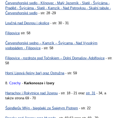
Červenohorské sedlo - Klínovec - Malý Jezerník - Slatě - Švýcárna -
Praděd - Švýcárna - Slatě - Kamzík - Nad Petrovkou - Skalní tabule -
Červenohorské sedlo
- str. 28 -29
Loučná nad Desnou i okolice
- str. 30 - 31
Filipovice
str. 58
Červenohorské sedno – Kamzík – Švýcarna - Nad Vysokým
vodopádem - Filipovice
- str. 58
Filipovice - rozdroże pod Točnikiem – Dolní Domašov- Adolfovice
- str.
58
Horní Lipová (leśny bar) oraz Ostružna
- str. 59
8.
Czechy
-
Karkonosze i Izery
Harrachov i Rokytnice nad Jizerou
- str. 18 - 21 oraz
str. 31
- 34, a
także strona 69 - 70
Špindlerův Mlýn - biegówki ze Świętym Piotrem
- str. 22