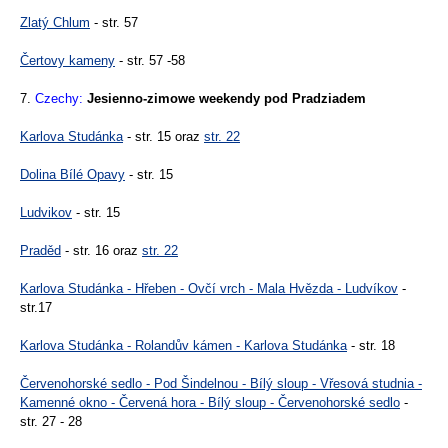
Zlatý Chlum
- str. 57
Čertovy kameny
- str. 57 -58
7.
Czechy:
Jesienno-zimowe weekendy pod Pradziadem
Karlova Studánka
- str. 15 oraz
str. 22
Dolina Bílé Opavy
- str. 15
Ludvikov
- str. 15
Praděd
- str. 16 oraz
str. 22
Karlova Studánka - Hřeben - Ovčí vrch - Mala Hvězda - Ludvíkov
-
str.17
Karlova Studánka - Rolandův kámen - Karlova Studánka
- str. 18
Červenohorské sedlo - Pod Šindelnou - Bílý sloup - Vřesová studnia -
Kamenné okno - Červená hora - Bílý sloup - Červenohorské sedlo
-
str. 27 - 28