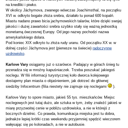
na knedliki i piwko.
W okolicy Jáchymova, zwanego wówczas Joachimsthal, na początku
XVI w. odkryto bogate złoża srebra, działało tu ponad 600 kopalń.
Miastu nadano prawo bicia jachymowskich talarów, które dzięki swojej
jakości i dużej zawartości srebra szybko stały się ważną jednostką
monetarną ówczesnej Europy. Od jego nazwy pochodzi nazwa
amerykańskiego dolara.
Pod koniec XIX odkryto tu złoża rudy uranu. Od początku XX w. w
dolnej części Jáchymova jest (pierwsze na świecie)
radoczynne
uzdrowisko
.
Karlove Vary
osiągamy już o szarówce. Padający w górach śnieg tu
przeradza się w mroźny kapuśniaczek. Trzeba poszukać jakiegoś
noclegu. W filii informacji turystycznej koło dworca kolejowego
dostajemy plan miasta o objaśnieniem, jak dotrzeć do głównej
siedziby Infocentrum (filia niestety nie zajmuje się noclegami
).
Karlove Vary to spore miasto, jakieś 55 tys. mieszkańców. Miejsc
noclegowych jest tutaj dużo, ale sztuka w tym, żeby znaleźć jakieś w
miarę przyzwoitej cenie w pobliżu uzdrowiska, a nie w którejś z
bocznych dzielnic. Co prawda, komunikacja miejska jest tu dobra,
jednakże lepiej krótki czas weekendu przyjemniej spędzić wieczorem
wałęsając się po kolonadach, a nie w autobusie.