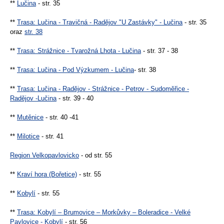
**
Lučina
- str. 35
**
Trasa: Lučina - Travičná - Radějov "U Zastávky" - Lučina
- str. 35
oraz
str. 38
**
Trasa: Strážnice - Tvarožná Lhota - Lučina
- str. 37 - 38
**
Trasa: Lučina - Pod Výzkumem - Lučina
- str. 38
**
Trasa: Lučina - Radějov - Strážnice - Petrov - Sudoměřice -
Radějov -Lučina
- str. 39 - 40
**
Mutěnice
- str. 40 -41
**
Milotice
- str. 41
Region Velkopavlovicko
- od str. 55
**
Kraví hora (Bořetice)
- str. 55
**
Kobylí
- str. 55
**
Trasa: Kobylí – Brumovice – Morkůvky – Boleradice - Velké
Pavlovice - Kobylí
- str. 56