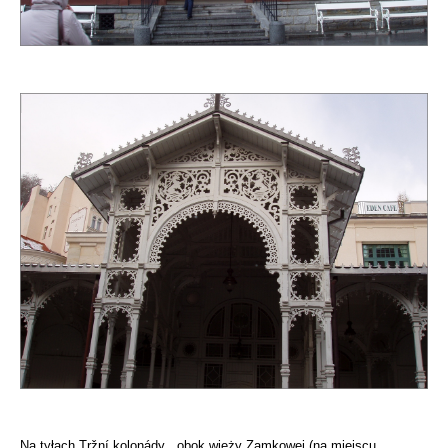
Na tyłach Tržní kolonády , obok wieży Zamkowej (na miejscu