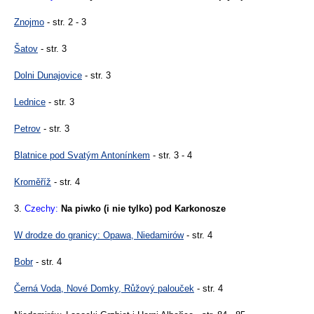
Znojmo
- str. 2 - 3
Šatov
- str. 3
Dolni Dunajovice
- str. 3
Lednice
- str. 3
Petrov
- str. 3
Blatnice pod Svatým Antonínkem
- str. 3 - 4
Kroměříž
- str. 4
3.
Czechy:
Na piwko (i nie tylko) pod Karkonosze
W drodze do granicy: Opawa, Niedamirów
- str. 4
Bobr
- str. 4
Černá Voda, Nové Domky, Růžový palouček
- str. 4