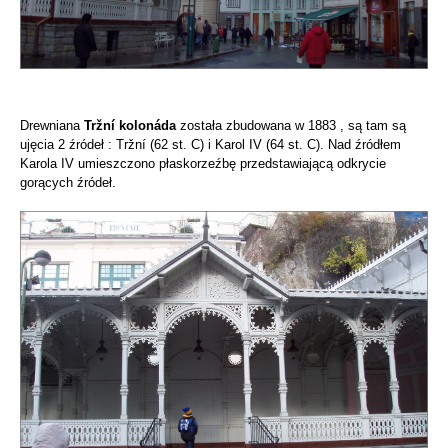
Drewniana
Tržní kolonáda
została zbudowana w 1883 , są tam są
ujęcia 2 źródeł : Tržní (62 st. C) i Karol IV (64 st. C). Nad źródłem
Karola IV umieszczono płaskorzeźbę przedstawiającą odkrycie
gorących źródeł.