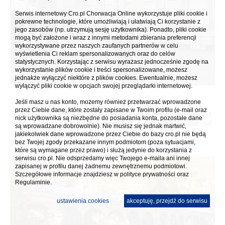
Serwis internetowy Cro.pl Chorwacja Online wykorzystuje pliki cookie i
pokrewne technologie, które umożliwiają i ułatwiają Ci korzystanie z
jego zasobów (np. utrzymują sesję użytkownika). Ponadto, pliki cookie
mogą być założone i wraz z innymi metodami zbierania preferencji
wykorzystywane przez naszych zaufanych partnerów w celu
wyświetlenia Ci reklam spersonalizowanych oraz do celów
statystycznych. Korzystając z serwisu wyrażasz jednocześnie zgodę na
wykorzystanie plików cookie i treści spersonalizowane, możesz
jednakże wyłączyć niektóre z plików cookies. Ewentualnie, możesz
wyłączyć pliki cookie w opcjach swojej przeglądarki internetowej.
Jeśli masz u nas konto, możemy również przetwarzać wprowadzone
przez Ciebie dane, które zostały zapisane w Twoim profilu (e-mail oraz
Przy parku Dvořákovy sady jest piękna ażurowa
Sadová kolonáda
z
nick użytkownika są niezbędne do posiadania konta, pozostałe dane
kutego żelaza, zbudowana pod koniec XIX. Są tu ujęcia 2 źródeł - od
są wprowadzane dobrowolnie). Nie musisz się jednak martwić,
strony nadrzecznej promenady ciepłe źródło Sadový (47 st.C) , po
jakiekolwiek dane wprowadzone przez Ciebie do bazy cro.pl nie będą
przeciwnej stronie "zimne" (tylko 30 st. C) źródło Hadí.
bez Twojej zgody przekazane innym podmiotom (poza sytuacjami,
które są wymagane przez prawo) i służą jedynie do korzystania z
serwisu cro.pl. Nie odsprzedamy więc Twojego e-maila ani innej
zapisanej w profilu danej żadnemu zewnętrznemu podmiotowi.
Szczegółowe informacje znajdziesz w
polityce prywatności
oraz
Regulaminie.
ustawienia cookies
akceptuję, przejdź do serwisu