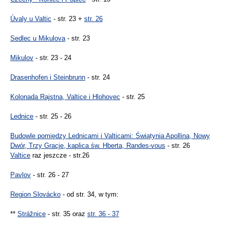
Úvaly u Valtic
- str. 23 +
str. 26
Sedlec u Mikulova
- str. 23
Mikulov
- str. 23 - 24
Drasenhofen i Steinbrunn
- str. 24
Kolonada Rajstna, Valtice i Hlohovec
- str. 25
Lednice
- str. 25 - 26
Budowle pomiędzy Lednicami i Valticami: Świątynia Apollina, Nowy
Dwór, Trzy Gracje, kaplica św. Hberta, Randes-vous
- str. 26
Valtice
raz jeszcze - str.26
Pavlov
- str. 26 - 27
Region Slovácko
- od str. 34, w tym:
**
Strážnice
- str. 35 oraz
str. 36 - 37