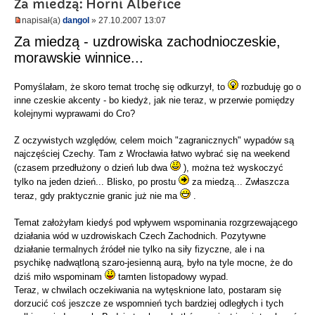
Za miedzą: Horní Albeřice
napisał(a)
dangol
» 27.10.2007 13:07
Za miedzą - uzdrowiska zachodnioczeskie,
morawskie winnice...
Pomyślałam, że skoro temat trochę się odkurzył, to
rozbuduję go o
inne czeskie akcenty - bo kiedyż, jak nie teraz, w przerwie pomiędzy
kolejnymi wyprawami do Cro?
Z oczywistych względów, celem moich "zagranicznych" wypadów są
najczęściej Czechy. Tam z Wrocławia łatwo wybrać się na weekend
(czasem przedłużony o dzień lub dwa
), można też wyskoczyć
tylko na jeden dzień... Blisko, po prostu
za miedzą... Zwłaszcza
teraz, gdy praktycznie granic już nie ma
.
Temat założyłam kiedyś pod wpływem wspominania rozgrzewającego
działania wód w uzdrowiskach Czech Zachodnich. Pozytywne
działanie termalnych źródeł nie tylko na siły fizyczne, ale i na
psychikę nadwątloną szaro-jesienną aurą, było na tyle mocne, że do
dziś miło wspominam
tamten listopadowy wypad.
Teraz, w chwilach oczekiwania na wytęsknione lato, postaram się
dorzucić coś jeszcze ze wspomnień tych bardziej odległych i tych