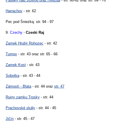
Paseky nad Jizerou oraz Hvezda
- str. 60-62 oraz str. 69 - 70
Harrachov
- str. 62
Pec pod Śnieżką: str. 94 - 97
9.
Czechy
-
Czeski Raj
Zamek Hrubý Rohozec
- str. 42
Turnov
- str. 43 oraz str. 65 - 66
Zamek Kost
- str. 43
Sobotka
- str. 43 - 44
Zámostí - Blata
- str. 44 oraz
str. 47
Ruiny zamku Trosky
- str. 44
Prachovské skály
- str. 44 - 45
Jičín
- str. 45 - 47