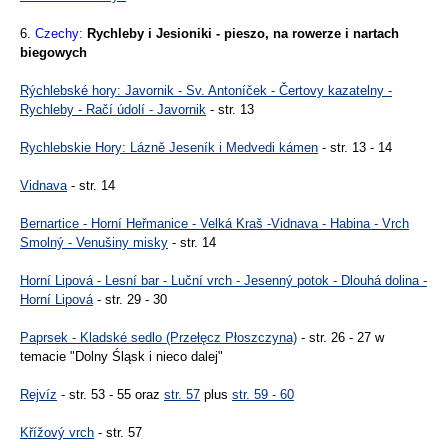
6.
Czechy:
Rychleby i Jesioniki - pieszo, na rowerze i nartach
biegowych
Rýchlebské hory: Javornik - Sv. Antoníček - Čertovy kazatelny -
Rychleby - Račí údolí - Javornik
- str. 13
Rychlebskie Hory: Lázně Jeseník i Medvedi kámen
- str. 13 - 14
Vidnava
- str. 14
Bernartice - Horní Heřmanice - Velká Kraš -Vidnava - Habina - Vrch
Smolný - Venušiny misky
- str. 14
Horní Lipová - Lesní bar - Luční vrch - Jesenný potok - Dlouhá dolina -
Horní Lipová
- str. 29 - 30
Paprsek - Kladské sedlo (Przełęcz Płoszczyna)
- str. 26 - 27 w
temacie "Dolny Śląsk i nieco dalej"
Rejvíz
- str. 53 - 55 oraz
str. 57
plus
str. 59 - 60
Křížový vrch
- str. 57