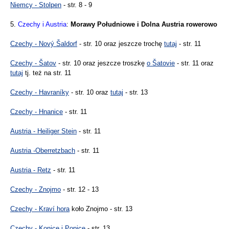
Niemcy - Stolpen
- str. 8 - 9
5.
Czechy i Austria
:
Morawy Południowe i Dolna Austria rowerowo
Czechy - Nový Šaldorf
- str. 10 oraz jeszcze trochę
tutaj
- str. 11
Czechy - Šatov
- str. 10 oraz jeszcze troszkę
o Šatovie
- str. 11 oraz
tutaj
tj. też na str. 11
Czechy - Havraníky
- str. 10 oraz
tutaj
- str. 13
Czechy - Hnanice
- str. 11
Austria - Heiliger Stein
- str. 11
Austria -Oberretzbach
- str. 11
Austria - Retz
- str. 11
Czechy - Znojmo
- str. 12 - 13
Czechy - Kraví hora
koło Znojmo - str. 13
Czechy - Konice i Popice
- str. 13