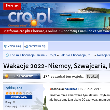
forum
Platforma cro.pl© Chorwacja online™
- podróżuj z nami po całym świe
Zaloguj się
Zarejestruj się
Forum Chorwacja Online - Cro.pl
»
Jak nie Chorwacja, to...
»
Relacje 
Wakacje 2022-Niemcy, Szwajcaria, 
Odpowiedz
rybkujaca
napisał(a)
rybkujaca
» 16.01.2023 20:17
Troszkę mnie zmartwiłeś tymi datami...wybier
ale będziemy tam około 20 czerwca...mam pew
Posty:
77
Dołączył(a):
10.07.2012