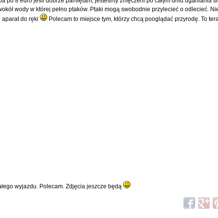
hyba po 8 euro jeśli dobrze pamiętam, jesteśmy zmęczeni po całym dniu uganiania si
kół wody w której pełno ptaków. Ptaki mogą swobodnie przylecieć o odlecieć. Nie 
 aparat do ręki
Polecam to miejsce tym, którzy chcą pooglądać przyrodę. To ter
 całego wyjazdu. Polecam. Zdjęcia jeszcze będą