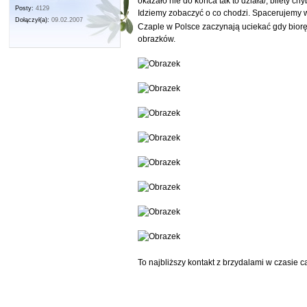
okazało nie do końca tak to działa/, bilety c
Posty:
4129
Idziemy zobaczyć o co chodzi. Spacerujemy wo
Dołączył(a):
09.02.2007
Czaple w Polsce zaczynają uciekać gdy biorę
obrazków.
To najbliższy kontakt z brzydalami w czasie