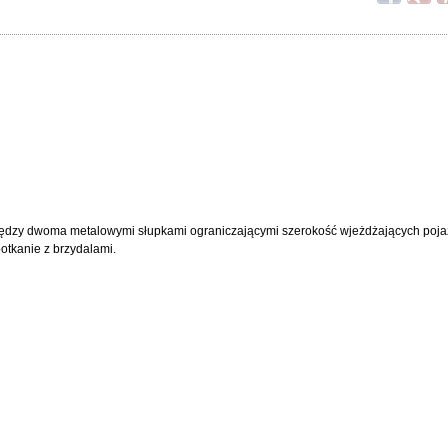
między dwoma metalowymi słupkami ograniczającymi szerokość wjeżdżających po
otkanie z brzydalami.