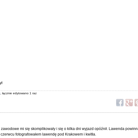
ył
t
, łącznie edytowano 1 raz
 zawodowe mi się skomplikowały i się o kilka dni wyjazd opóźnił. Lawenda powinna
 w czerwcu fotografowałem lawendę pod Krakowem i kwitła.