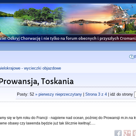
cie! Odkryj Chorwację i nie tylko na forum obecnych i przyszłych Croma
wielokrajowe - wycieczki objazdowe
Prowansja, Toskania
Posty: 52
» pierwszy nieprzeczytany
|
Strona
3
z
4
| idź do strony
amy się w tym roku do Francji - najpierw nad ocean, poźniej do Prowansji m.in.na
ne obawy czy lawenda będzie już tak ślicznie kwitnąć.....