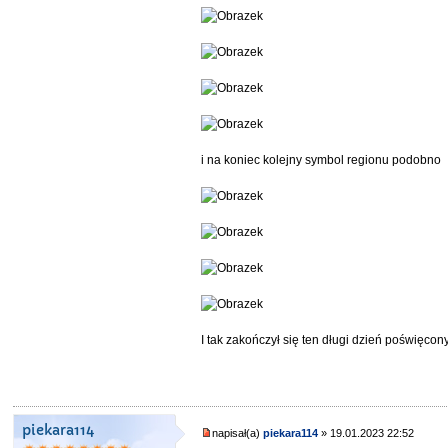
i na koniec kolejny symbol regionu podobno
I tak zakończył się ten długi dzień poświęcon
piekara114
napisał(a)
piekara114
» 19.01.2023 22:52