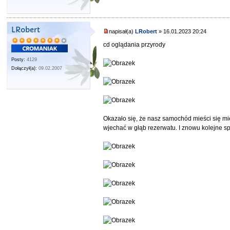
LRobert
napisał(a)
LRobert
» 16.01.2023 20:24
cd oglądania przyrody
Posty:
4129
Dołączył(a):
09.02.2007
Okazało się, że nasz samochód mieści się 
wjechać w głąb rezerwatu. I znowu kolejne sp