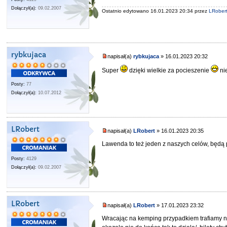
Dołączył(a):
09.02.2007
Ostatnio edytowano 16.01.2023 20:34 przez
LRober
rybkujaca
napisał(a)
rybkujaca
» 16.01.2023 20:32
Super
dzięki wielkie za pocieszenie
ni
Posty:
77
Dołączył(a):
10.07.2012
LRobert
napisał(a)
LRobert
» 16.01.2023 20:35
Lawenda to też jeden z naszych celów, będą p
Posty:
4129
Dołączył(a):
09.02.2007
LRobert
napisał(a)
LRobert
» 17.01.2023 23:32
Wracając na kemping przypadkiem trafiamy na 