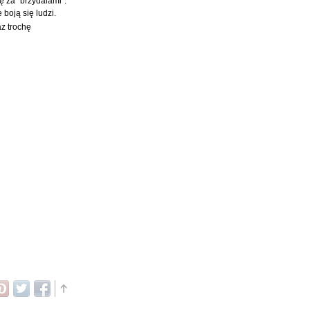
ę za "brzydalami".
boją się ludzi.
az trochę