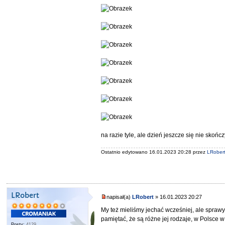
na razie tyle, ale dzień jeszcze się nie skończ
Ostatnio edytowano 16.01.2023 20:28 przez
LRober
LRobert
napisał(a)
LRobert
» 16.01.2023 20:27
My też mieliśmy jechać wcześniej, ale sprawy
pamiętać, że są różne jej rodzaje, w Polsce
Posty:
4129