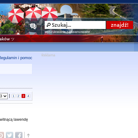
wyszukiwanie zaawansowane
niaków ツ
Regulamin i pomoc
|
1
2
3
4
 kwitnącą lawendę