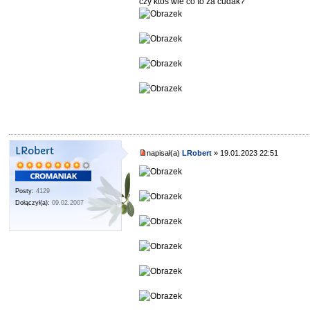
czy ktoś wie co to za cudak?
LRobert
napisał(a)
LRobert
» 19.01.2023 22:51
Posty:
4129
Dołączył(a):
09.02.2007