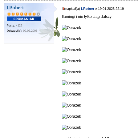
LRobert
napisał(a)
LRobert
» 19.01.2023 22:19
flamingi i nie tylko ciąg dalszy
Posty:
4129
Dołączył(a):
09.02.2007