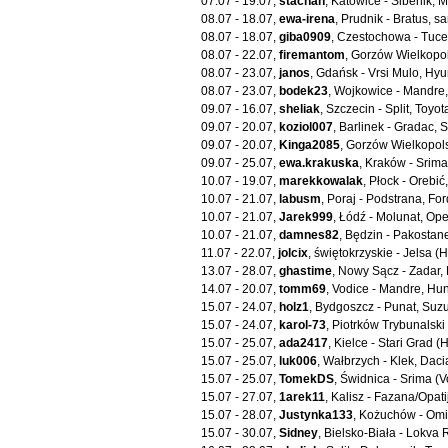
07.07 - 19.07,
stachan
, Katowice - Šibenik, 
08.07 - 18.07,
ewa-irena
, Prudnik - Bratus, s
08.07 - 18.07,
giba0909
, Czestochowa - Tuce
08.07 - 22.07,
firemantom
, Gorzów Wielkopol
08.07 - 23.07,
janos
, Gdańsk - Vrsi Mulo, Hy
08.07 - 23.07,
bodek23
, Wojkowice - Mandre,
09.07 - 16.07,
sheliak
, Szczecin - Split, Toyo
09.07 - 20.07,
koziol007
, Barlinek - Gradac, 
09.07 - 20.07,
Kinga2085
, Gorzów Wielkopols
09.07 - 25.07,
ewa.krakuska
, Kraków - Srima
10.07 - 19.07,
marekkowalak
, Płock - Orebi
10.07 - 21.07,
labusm
, Poraj - Podstrana, 
10.07 - 21.07,
Jarek999
, Łódź - Molunat, Ope
10.07 - 21.07,
damnes82
, Będzin - Pakostan
11.07 - 22.07,
jolcix
, świętokrzyskie - Jelsa 
13.07 - 28.07,
ghastime
, Nowy Sącz - Zadar,
14.07 - 20.07,
tomm69
, Vodice - Mandre, Hu
15.07 - 24.07,
holz1
, Bydgoszcz - Punat, Suzu
15.07 - 24.07,
karol-73
, Piotrków Trybunalsk
15.07 - 25.07,
ada2417
, Kielce - Stari Grad 
15.07 - 25.07,
luk006
, Wałbrzych - Klek, Daci
15.07 - 25.07,
TomekDS
, Świdnica - Srima (
15.07 - 27.07,
1arek11
, Kalisz - Fazana/Opati
15.07 - 28.07,
Justynka133
, Kożuchów - Omi
15.07 - 30.07,
Sidney
, Bielsko-Biała - Lokva 