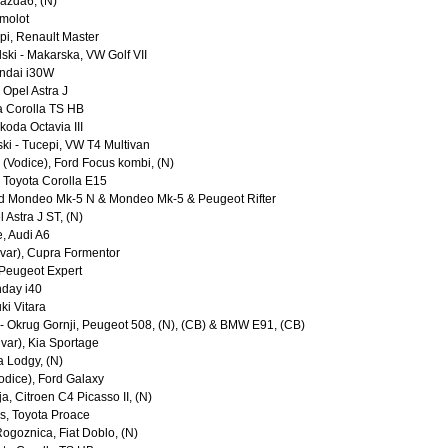
Mazda6, (N)
amolot
pi, Renault Master
ski - Makarska, VW Golf VII
undai i30W
 Opel Astra J
ta Corolla TS HB
Skoda Octavia III
ki - Tucepi, VW T4 Multivan
 (Vodice), Ford Focus kombi, (N)
ć, Toyota Corolla E15
Ford Mondeo Mk-5 N & Mondeo Mk-5 & Peugeot Rifter
l Astra J ST, (N)
e, Audi A6
(Hvar), Cupra Formentor
 Peugeot Expert
nday i40
ki Vitara
i - Okrug Gornji, Peugeot 508, (N), (CB) & BMW E91, (CB)
(Hvar), Kia Sportage
a Lodgy, (N)
Vodice), Ford Galaxy
ja, Citroen C4 Picasso II, (N)
s, Toyota Proace
Rogoznica, Fiat Doblo, (N)