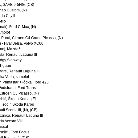
ić, SAAB 9-5NG, (CB)
urneo Custom, (N)
da City II
Stilo
inak), Ford C-Max, (N)
amolot
 Porat, Citroen C4 Grand Picasso, (N)
) - Hvar Jelsa, Volvo XC60
panj, Mazda5
ula, Renault Laguna III
Lodgy Stepway
 Tiguan
ndre, Renault Laguna III
ska Voda, samolot
an Primastar + łódka Fiord 425
Podstrana, Ford Transit
 Citroen C3 Picasso, (N)
rebić, Škoda Kodiaq FL
- Trogir, Skoda Karoq
lt Scenic III, (N), (CB)
znica, Renault Laguna III
a Accord VIII
assat
ruśići, Ford Focus
ult Espace 4, (CB)