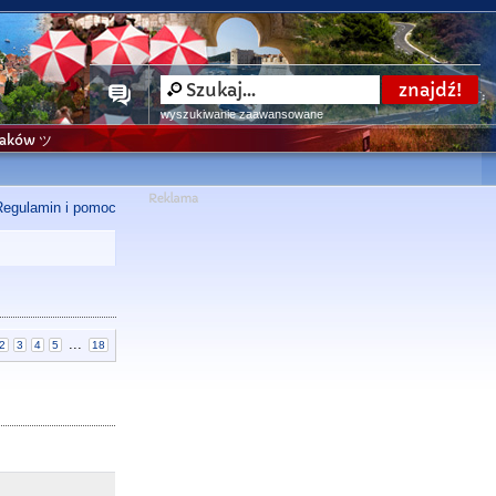
wyszukiwanie zaawansowane
niaków ツ
Regulamin i pomoc
...
2
3
4
5
18