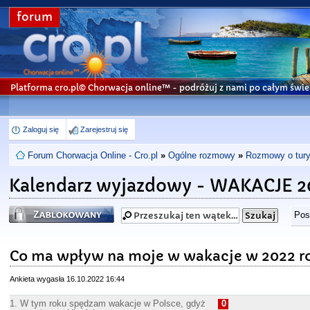
forum
Platforma cro.pl© Chorwacja online™
- podróżuj z nami po całym świe
Zaloguj się
Zarejestruj się
Forum Chorwacja Online - Cro.pl
»
Ogólne rozmowy
»
Rozmowy o turys
Kalendarz wyjazdowy - WAKACJE 20
Zablokowany
Pos
Co ma wpływ na moje w wakacje w 2022 r
Ankieta wygasła 16.10.2022 16:44
1. W tym roku spędzam wakacje w Polsce, gdyż
0