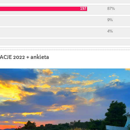
197
87%
9%
4%
CJE 2022 + ankieta