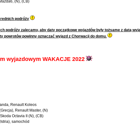
 Mazda6, (N), (CB)
rednich podróży
h podróży zalecamy, aby daty początkowe wyjazdów były tożsame z datą wyjazd
aty powrotów powinny oznaczać wyjazd z Chorwacji do domu.
zem wyjazdowym WAKACJE 2022
randa, Renault Koleos
Grecja), Renault Master, (N)
Skoda Octavia II (N), (CB)
Istria), samochód