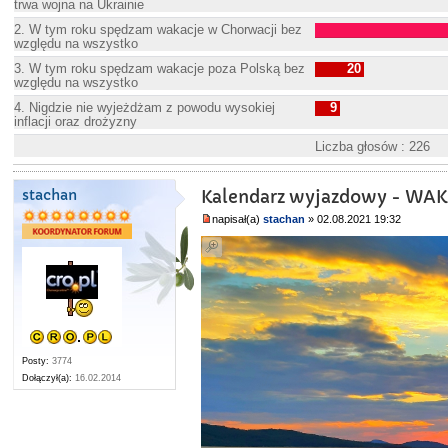
trwa wojna na Ukrainie
2. W tym roku spędzam wakacje w Chorwacji bez
względu na wszystko
3. W tym roku spędzam wakacje poza Polską bez
20
względu na wszystko
4. Nigdzie nie wyjeżdżam z powodu wysokiej
9
inflacji oraz drożyzny
Liczba głosów : 226
stachan
Kalendarz wyjazdowy - WAKA
napisał(a)
stachan
» 02.08.2021 19:32
Posty:
3774
Dołączył(a):
16.02.2014