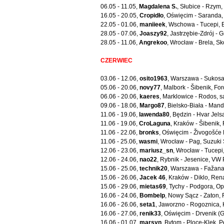
06.05 - 11.05,
Magdalena S.
, Słubice - Rzym,
16.05 - 20.05,
Cropidło
, Oświęcim - Saranda,
22.05 - 01.06,
maniieek
, Wschowa - Tucepi,
28.05 - 07.06,
Joaszy92
, Jastrzębie-Zdrój - 
28.05 - 11.06,
Angrekoo
, Wrocław - Brela, S
CZERWIEC
03.06 - 12.06,
osito1963
, Warszawa - Sukos
05.06 - 20.06,
novy77
, Malbork - Šibenik, Fo
06.06 - 20.06,
kaeres
, Marklowice - Rodos, 
09.06 - 18.06,
Margo87
, Bielsko-Biała - Mand
11.06 - 19.06,
lawenda80
, Będzin - Hvar Jels
11.06 - 19.06,
CroLaguna
, Kraków - Šibenik,
11.06 - 22.06,
bronks
, Oświęcim - Živogošće
11.06 - 25.06,
wasmi
, Wrocław - Pag, Suzuki 
12.06 - 23.06,
mariusz_sn
, Wrocław - Tucepi
12.06 - 24.06,
nao22
, Rybnik - Jesenice, VW
15.06 - 25.06,
technik20
, Warszawa - Fažana
15.06 - 26.06,
Jacek 46
, Kraków - Diklo, Re
15.06 - 29.06,
mietas69
, Tychy - Podgora, Op
16.06 - 24.06,
Bombelp
, Nowy Sącz - Zaton,
16.06 - 26.06,
seta1
, Jaworzno - Rogoznica,
16.06 - 27.06,
renik33
, Oświęcim - Drvenik (
16.06 - 01.07,
marsyn
, Bytom - Ploce-Klek, 