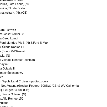
darica, Ford Focus, (N)
oznica, Skoda Scala
na, Astra K, (N), (CB)
stane, BMW 5
VW Passat kombi B8
Kia Ceed kombi
, Ford Mondeo Mk-5, (N) & Ford S-Max
g), Škoda Kodiaq FL
ip (Brać), VW Passat
avia, (N)
Bi-Village, Renault Talisman
nday i40
a Octavia III
 samochód osobowy
eed
ne, Toyota Land Cruiser + podłodziowa
- Nea Vrasna (Grecja), Peugeot 308SW, (CB) & WV California
nij, Peugeot 3008, (CB)
, Skoda Octavia, (N)
ka, Alfa Romeo 159
 Arkana