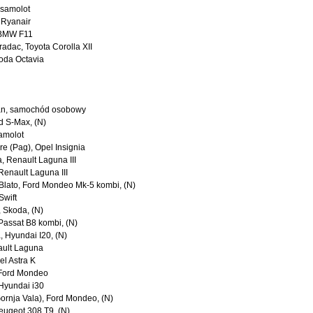
 samolot
 Ryanair
 BMW F11
Gradac, Toyota Corolla XII
koda Octavia
an, samochód osobowy
rd S-Max, (N)
samolot
re (Pag), Opel Insignia
a, Renault Laguna III
 Renault Laguna III
 Blato, Ford Mondeo Mk-5 kombi, (N)
Swift
, Skoda, (N)
 Passat B8 kombi, (N)
, Hyundai I20, (N)
nault Laguna
el Astra K
 Ford Mondeo
 Hyundai i30
Gornja Vala), Ford Mondeo, (N)
Peugeot 308 T9, (N)