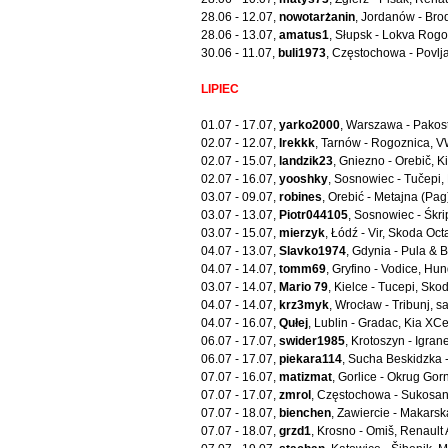
28.06 - 12.07,
nowotarżanin
, Jordanów - Bro
28.06 - 13.07,
amatus1
, Słupsk - Lokva Rog
30.06 - 11.07,
buli1973
, Częstochowa - Povlja
LIPIEC
01.07 - 17.07,
yarko2000
, Warszawa - Pako
02.07 - 12.07,
Irekkk
, Tarnów - Rogoznica, 
02.07 - 15.07,
landzik23
, Gniezno - Orebič, 
02.07 - 16.07,
yooshky
, Sosnowiec - Tučepi
03.07 - 09.07,
robines
, Orebić - Metajna (Pa
03.07 - 13.07,
Piotr044105
, Sosnowiec - Śkr
03.07 - 15.07,
mierzyk
, Łódź - Vir, Skoda Oct
04.07 - 13.07,
Slavko1974
, Gdynia - Pula & 
04.07 - 14.07,
tomm69
, Gryfino - Vodice, Hu
03.07 - 14.07,
Mario 79
, Kielce - Tucepi, Skod
04.07 - 14.07,
krz3myk
, Wrocław - Tribunj,
04.07 - 16.07,
Qułej
, Lublin - Gradac, Kia XC
06.07 - 17.07,
swider1985
, Krotoszyn - Igra
06.07 - 17.07,
piekara114
, Sucha Beskidzka 
07.07 - 16.07,
matizmat
, Gorlice - Okrug Gor
07.07 - 17.07,
zmrol
, Częstochowa - Sukosan
07.07 - 18.07,
bienchen
, Zawiercie - Makars
07.07 - 18.07,
grzd1
, Krosno - Omiš, Renault