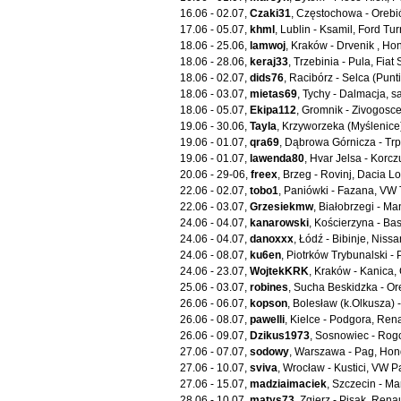
16.06 - 02.07,
Czaki31
, Częstochowa - Oreb
17.06 - 05.07,
khml
, Lublin - Ksamil, Ford T
18.06 - 25.06,
lamwoj
, Kraków - Drvenik , Hon
18.06 - 28.06,
keraj33
, Trzebinia - Pula, Fiat 
18.06 - 02.07,
dids76
, Racibórz - Selca (Punt
18.06 - 03.07,
mietas69
, Tychy - Dalmacja, s
18.06 - 05.07,
Ekipa112
, Gromnik - Zivogosce
19.06 - 30.06,
Tayla
, Krzyworzeka (Myślenice
19.06 - 01.07,
qra69
, Dąbrowa Górnicza - Tr
19.06 - 01.07,
lawenda80
, Hvar Jelsa - Korcz
20.06 - 29-06,
freex
, Brzeg - Rovinj, Dacia 
22.06 - 02.07,
tobo1
, Paniówki - Fazana, VW
22.06 - 03.07,
Grzesiekmw
, Białobrzegi - Ma
24.06 - 04.07,
kanarowski
, Kościerzyna - Ba
24.06 - 04.07,
danoxxx
, Łódź - Bibinje, Niss
24.06 - 08.07,
ku6en
, Piotrków Trybunalski - 
24.06 - 23.07,
WojtekKRK
, Kraków - Kanica,
25.06 - 03.07,
robines
, Sucha Beskidzka - O
26.06 - 06.07,
kopson
, Bolesław (k.Olkusza) 
26.06 - 08.07,
pawelli
, Kielce - Podgora, Renau
26.06 - 09.07,
Dzikus1973
, Sosnowiec - Rogo
27.06 - 07.07,
sodowy
, Warszawa - Pag, Hond
27.06 - 10.07,
sviva
, Wrocław - Kustici, VW P
27.06 - 15.07,
madziaimaciek
, Szczecin - Ma
28.06 - 10.07,
matys73
, Zgierz - Pisak, Rena