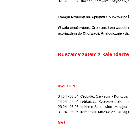
07.07 - 19.07, stachan, Katowice - Szybenik,
Uwaga! Prosimy nie wpisywać punktów poś
W celu umożliwienia Cromaniakom wspólnyc
przyjazdem do Chorwacji. Analogicznie - d
Ruszamy zatem z kalendar
KWIECIEŃ
04.04 - 08.04,
Cropidło
, Oświęcim - Korfu/Sa
14.04 - 24.04,
rybkujaca
, Rzeszów- Lefkada (
28.04 - 05.05,
te kiero
, Sosnowiec - Metajna, 
31.04 - 08.05,
komaciek
, Mazowsze - Umag (
MAJ