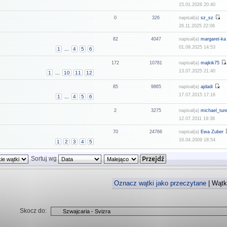
15.01.2026 20:40
0
326
napisał(a)
sz_sz
26.11.2025 22:06
82
4047
napisał(a)
margaret-ka
01.09.2025 14:53
1
...
4
5
6
172
10781
napisał(a)
majkik75
13.07.2025 21:40
1
...
10
11
12
85
9865
napisał(a)
ajdadi
17.07.2015 17:16
1
...
4
5
6
2
3275
napisał(a)
michael_tur
12.07.2011 19:38
70
24766
napisał(a)
Ewa Zuber
16.04.2009 18:54
1
2
3
4
5
Sortuj wg
Oznacz wątki jako przeczytane
| Wątki
Skocz do: