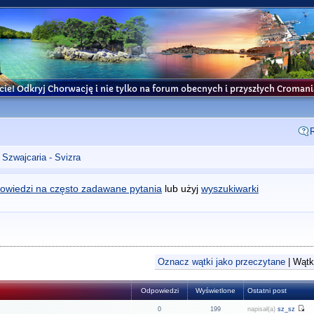
cie! Odkryj Chorwację i nie tylko na forum obecnych i przyszłych Croma
Szwajcaria - Svizra
owiedzi na często zadawane pytania
lub użyj
wyszukiwarki
Oznacz wątki jako przeczytane
| Wątki
Odpowiedzi
Wyświetlone
Ostatni post
0
199
napisał(a)
sz_sz