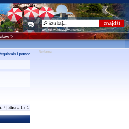
wyszukiwanie zaawansowane
niaków ツ
Regulamin i pomoc
: 7 | Strona
1
z
1