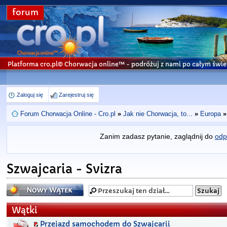
forum
Platforma cro.pl© Chorwacja online™
- podróżuj z nami po całym świe
Zaloguj się
Zarejestruj się
Forum Chorwacja Online - Cro.pl
»
Jak nie Chorwacja, to...
»
Europa
»
Zanim zadasz pytanie, zaglądnij do
odp
Szwajcaria - Svizra
Napisz wątek
Wątki
Przejazd samochodem do Szwajcarii