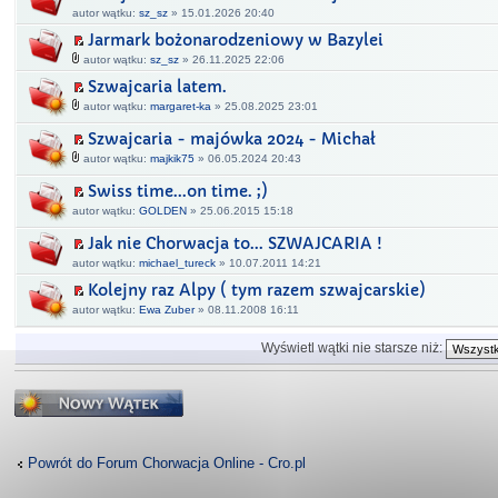
autor wątku:
sz_sz
» 15.01.2026 20:40
Jarmark bożonarodzeniowy w Bazylei
autor wątku:
sz_sz
» 26.11.2025 22:06
Szwajcaria latem.
autor wątku:
margaret-ka
» 25.08.2025 23:01
Szwajcaria - majówka 2024 - Michał
autor wątku:
majkik75
» 06.05.2024 20:43
Swiss time...on time. ;)
autor wątku:
GOLDEN
» 25.06.2015 15:18
Jak nie Chorwacja to... SZWAJCARIA !
autor wątku:
michael_tureck
» 10.07.2011 14:21
Kolejny raz Alpy ( tym razem szwajcarskie)
autor wątku:
Ewa Zuber
» 08.11.2008 16:11
Wyświetl wątki nie starsze niż:
Napisz wątek
Powrót do Forum Chorwacja Online - Cro.pl