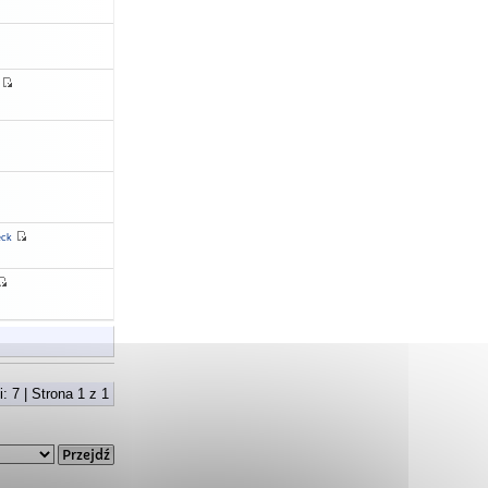
eck
: 7 | Strona
1
z
1