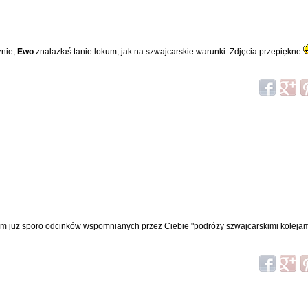
znie,
Ewo
znalazłaś tanie lokum, jak na szwajcarskie warunki. Zdjęcia przepiękne
łam już sporo odcinków wspomnianych przez Ciebie "podróży szwajcarskimi kolejam