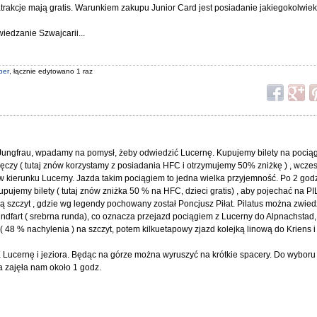
atrakcje mają gratis. Warunkiem zakupu Junior Card jest posiadanie jakiegokolwie
iedzanie Szwajcarii...
ber
, łącznie edytowano 1 raz
Jungfrau, wpadamy na pomysł, żeby odwiedzić Lucernę. Kupujemy bilety na poci
czy ( tutaj znów korzystamy z posiadania HFC i otrzymujemy 50% zniżkę ) , wcz
 kierunku Lucerny. Jazda takim pociągiem to jedna wielka przyjemność. Po 2 god
upujemy bilety ( tutaj znów zniżka 50 % na HFC, dzieci gratis) , aby pojechać na P
ą szczyt , gdzie wg legendy pochowany został Poncjusz Piłat. Pilatus można zwied
dfart ( srebrna runda), co oznacza przejazd pociągiem z Lucerny do Alpnachstad,
 ( 48 % nachylenia ) na szczyt, potem kilkuetapowy zjazd kolejką linową do Kriens 
a Lucernę i jeziora. Będąc na górze można wyruszyć na krótkie spacery. Do wyboru
za zajęła nam około 1 godz.