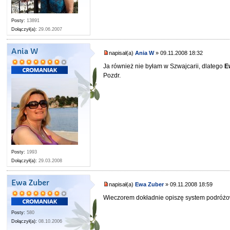
Posty:
13891
Dołączył(a):
29.06.2007
Ania W
napisał(a)
Ania W
» 09.11.2008 18:32
Ja również nie byłam w Szwajcarii, dlatego
E
Pozdr.
Posty:
1993
Dołączył(a):
29.03.2008
Ewa Zuber
napisał(a)
Ewa Zuber
» 09.11.2008 18:59
Wieczorem dokładnie opiszę system podróżow
Posty:
580
Dołączył(a):
08.10.2006