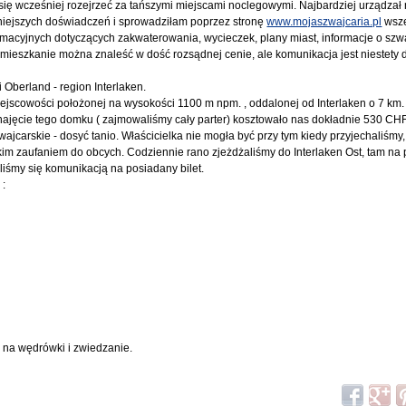
ię wcześniej rozejrzeć za tańszymi miejscami noclegowymi. Najbardziej urządzał
śniejszych doświadczeń i sprowadziłam poprzez stronę
www.mojaszwajcaria.pl
wsze
ormacyjnych dotyczących zakwaterowania, wycieczek, plany miast, informacje o szw
mieszkanie można znaleść w dość rozsądnej cenie, ale komunikacja jest niestety d
Oberland - region Interlaken.
ejscowości położonej na wysokości 1100 m npm. , oddalonej od Interlaken o 7 km
ajęcie tego domku ( zajmowaliśmy cały parter) kosztowało nas dokładnie 530 CHF/ 
ajcarskie - dosyć tanio. Właścicielka nie mogła być przy tym kiedy przyjechaliśmy,
im zaufaniem do obcych. Codziennie rano zjeżdżaliśmy do Interlaken Ost, tam na 
liśmy się komunikacją na posiadany bilet.
 :
 na wędrówki i zwiedzanie.