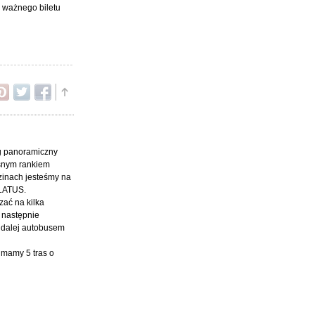
k ważnego biletu
ąg panoramiczny
esnym rankiem
zinach jesteśmy na
ILATUS.
zać na kilka
 następnie
i dalej autobusem
 mamy 5 tras o