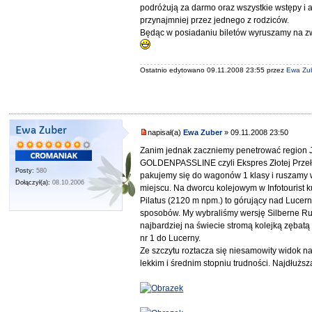
podróżują za darmo oraz wszystkie wstępy i 
przynajmniej przez jednego z rodziców.
Będąc w posiadaniu biletów wyruszamy na zw
Ostatnio edytowano 09.11.2008 23:55 przez
Ewa Zu
Ewa Zuber
napisał(a)
Ewa Zuber
» 09.11.2008 23:50
Zanim jednak zaczniemy penetrować region 
GOLDENPASSLINE czyli Ekspres Złotej Przełę
Posty:
580
pakujemy się do wagonów 1 klasy i ruszamy w
Dołączył(a):
08.10.2006
miejscu. Na dworcu kolejowym w Infotourist k
Pilatus (2120 m npm.) to górujący nad Lucern
sposobów. My wybraliśmy wersję Silberne Run
najbardziej na świecie stromą kolejką zębatą
nr 1 do Lucerny.
Ze szczytu roztacza się niesamowity widok n
lekkim i średnim stopniu trudności. Najdłużs