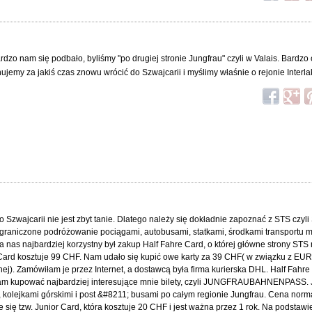
rdzo nam się podbało, byliśmy "po drugiej stronie Jungfrau" czyli w Valais. Bardzo
nujemy za jakiś czas znowu wrócić do Szwajcarii i myślimy właśnie o rejonie Interl
zwajcarii nie jest zbyt tanie. Dlatego należy się dokładnie zapoznać z STS czyli
ograniczone podróżowanie pociągami, autobusami, statkami, środkami transportu m
nas najbardziej korzystny był zakup Half Fahre Card, o której główne strony STS
 Card kosztuje 99 CHF. Nam udało się kupić owe karty za 39 CHF( w związku z EUR
j). Zamówiłam je przez Internet, a dostawcą była firma kurierska DHL. Half Fahre
m kupować najbardziej interesujące mnie bilety, czyli JUNGFRAUBAHNENPASS. Jes
 kolejkami górskimi i post &#8211; busami po całym regionie Jungfrau. Cena norm
się tzw. Junior Card, która kosztuje 20 CHF i jest ważna przez 1 rok. Na podstawie