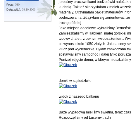
jesteśmy pracownikami budżetówki należało s
Posty:
580
kuchnią. Tak też skorzystałam z moich wcze
Dołączył(a):
08.10.2006
materiały. Otrzymałam pakiet materiałów inf
podróżowania. Zdążyłam się zorientować, że 
trochę później.
Jako miejsce docelowe wybraliśmy Berneński 
Zamieszkaliśmy w Habkern, małej górskiej mi
typowy chalet , z pełnym wyposażeniem,. Wyn
co wynosi około 1050 złotych. Jak na ceny szw
klucz pod wycieraczką. Byłam zaskoczona tak
zostawialiśmy samochód i dalej tylko porusza
Poniżej zdjęcie domu, w którym mieszkaliśmy
domki w sąsiedztwie
widok z naszego balkonu
Bazę wypadową mieliśmy świetną, teraz czas
Rozpoczęliśmy od Lucerny... cdn