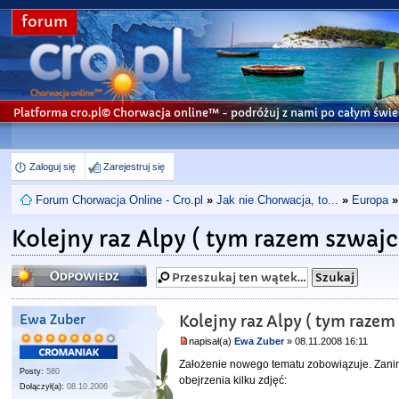
forum
Platforma cro.pl© Chorwacja online™
- podróżuj z nami po całym świe
Zaloguj się
Zarejestruj się
Forum Chorwacja Online - Cro.pl
»
Jak nie Chorwacja, to...
»
Europa
»
Kolejny raz Alpy ( tym razem szwajc
Odpowiedz
Ewa Zuber
Kolejny raz Alpy ( tym razem
napisał(a)
Ewa Zuber
» 08.11.2008 16:11
Założenie nowego tematu zobowiązuje. Zanim
Posty:
580
obejrzenia kilku zdjęć:
Dołączył(a):
08.10.2006