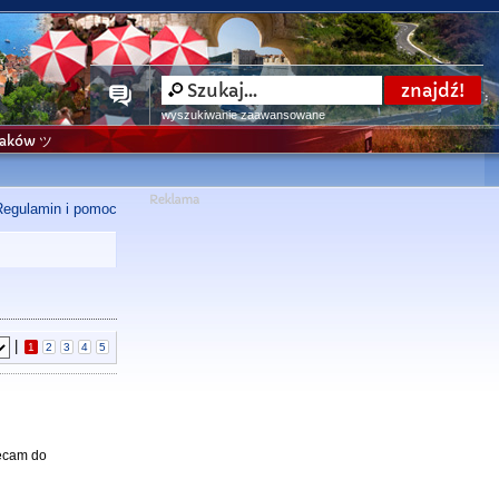
wyszukiwanie zaawansowane
niaków ツ
Regulamin i pomoc
|
1
2
3
4
5
hęcam do