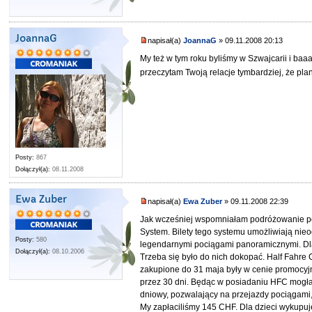
JoannaG
napisał(a)
JoannaG
» 09.11.2008 20:13
My też w tym roku byliśmy w Szwajcarii i baaa
przeczytam Twoją relacje tymbardziej, że pla
Posty:
867
Dołączył(a):
08.11.2008
Ewa Zuber
napisał(a)
Ewa Zuber
» 09.11.2008 22:39
Jak wcześniej wspomniałam podróżowanie po S
System. Bilety tego systemu umożliwiają nie
Posty:
580
legendarnymi pociągami panoramicznymi. Dla 
Dołączył(a):
08.10.2006
Trzeba się było do nich dokopać. Half Fahre
zakupione do 31 maja były w cenie promocyjne
przez 30 dni. Będąc w posiadaniu HFC mogła
dniowy, pozwalający na przejazdy pociągami,
My zapłaciliśmy 145 CHF. Dla dzieci wykupuje 