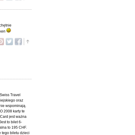
 chętnie
aken
 Swiss Travel
iejskiego oraz
 nie wspominają.
O 2008 karty te
 Card jest ważna
t to bilet 6-
alna to 195 CHF.
 tego biletu dzieci