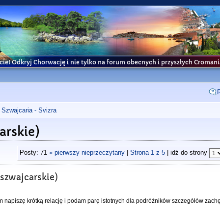
cie! Odkryj Chorwację i nie tylko na forum obecnych i przyszłych Croma
Szwajcaria - Svizra
arskie)
Posty: 71
» pierwszy nieprzeczytany
|
Strona
1
z
5
| idź do strony
 szwajcarskie)
 napiszę krótką relację i podam parę istotnych dla podróżników szczegółów zac