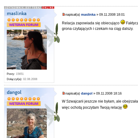
maslinka
napisał(a)
maslinka
» 09.11.2008 18:01
Relacja zapowiada się obiecująco
Faktyc
grona czytających i czekam na ciąg dalszy.
Posty:
15651
Dołączył(a):
02.08.2008
dangol
napisał(a)
dangol
» 09.11.2008 18:16
W Szwajcarii jeszcze nie byłam, ale obejrza
więc ochotą poczytam Twoją relację