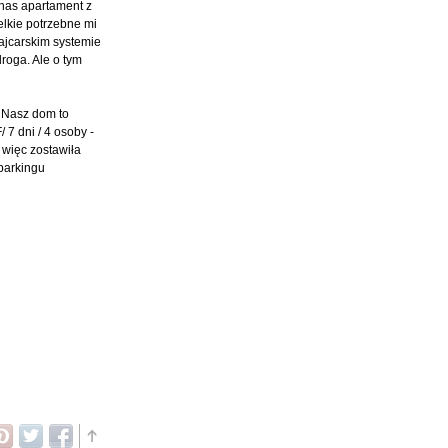
 nas apartament z
lkie potrzebne mi
ajcarskim systemie
roga. Ale o tym
. Nasz dom to
7 dni / 4 osoby -
 więc zostawiła
parkingu