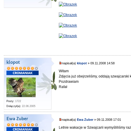
klopot
napisał(a)
klopot
» 09.11.2008 14:58
Witam
Zdjęcia już obejrzeliśmy, oddają szwajcarski 
Pozdrawiam
Rafał
Posty:
1722
Dołączył(a):
22.06.2005
Ewa Zuber
napisał(a)
Ewa Zuber
» 09.11.2008 17:01
Letnie wakacje w Szwajcarii wymyśliliśmy ra