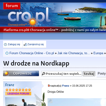
forum
Platforma cro.pl© Chorwacja online™
- podróżuj z nami po całym świe
Zaloguj się
Zarejestruj się
Forum Chorwacja Online - Cro.pl
»
Jak nie Chorwacja, to...
»
Europa
»
W drodze na Nordkapp
Odpowiedz
Posty
Franz
napisał(a)
Franz
» 15.06.2025 17:25
Droga Orłów