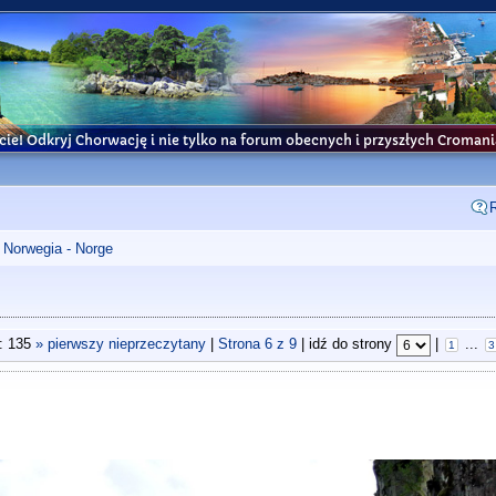
cie! Odkryj Chorwację i nie tylko na forum obecnych i przyszłych Croma
Norwegia - Norge
: 135
» pierwszy nieprzeczytany
|
Strona
6
z
9
| idź do strony
|
...
1
3