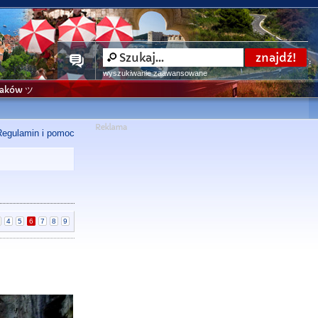
wyszukiwanie zaawansowane
niaków ツ
Regulamin i pomoc
4
5
6
7
8
9