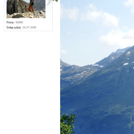
Posty:
60895
Dołączył(a):
24.07.2009