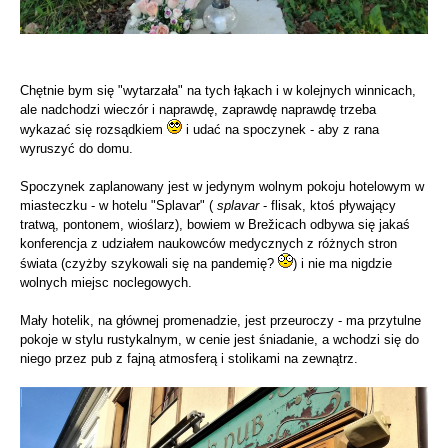
Chętnie bym się "wytarzała" na tych łąkach i w kolejnych winnicach,
ale nadchodzi wieczór i naprawdę, zaprawdę naprawdę trzeba
wykazać się rozsądkiem
i udać na spoczynek - aby z rana
wyruszyć do domu.
Spoczynek zaplanowany jest w jedynym wolnym pokoju hotelowym w
miasteczku - w hotelu "Splavar" (
splavar
- flisak, ktoś pływający
tratwą, pontonem, wioślarz), bowiem w Brežicach odbywa się jakaś
konferencja z udziałem naukowców medycznych z różnych stron
świata (czyżby szykowali się na pandemię?
) i nie ma nigdzie
wolnych miejsc noclegowych.
Mały hotelik, na głównej promenadzie, jest przeuroczy - ma przytulne
pokoje w stylu rustykalnym, w cenie jest śniadanie, a wchodzi się do
niego przez pub z fajną atmosferą i stolikami na zewnątrz.