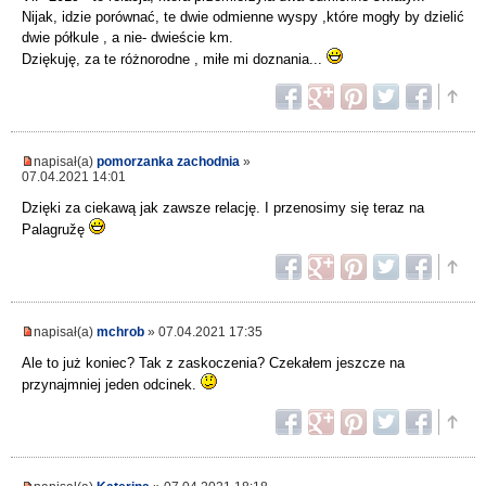
Nijak, idzie porównać, te dwie odmienne wyspy ,które mogły by dzielić
dwie półkule , a nie- dwieście km.
Dziękuję, za te różnorodne , miłe mi doznania...
napisał(a)
pomorzanka zachodnia
»
07.04.2021 14:01
Dzięki za ciekawą jak zawsze relację. I przenosimy się teraz na
Palagružę
napisał(a)
mchrob
» 07.04.2021 17:35
Ale to już koniec? Tak z zaskoczenia? Czekałem jeszcze na
przynajmniej jeden odcinek.