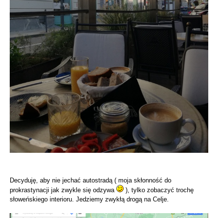
Decyduję, aby nie jechać autostradą ( moja skłonność do
prokrastynacji jak zwykle się odzywa
), tylko zobaczyć trochę
słoweńskiego interioru. Jedziemy zwykłą drogą na Celje.