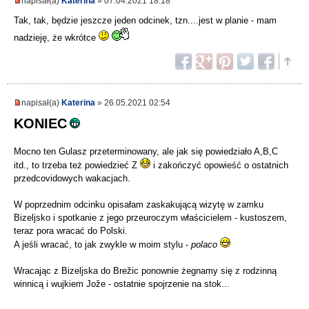
napisał(a)
Katerina
» 07.04.2021 18:18
Tak, tak, będzie jeszcze jeden odcinek, tzn....jest w planie - mam
nadzieję, że wkrótce
napisał(a)
Katerina
» 26.05.2021 02:54
KONIEC
Mocno ten Gulasz przeterminowany, ale jak się powiedziało A,B,C
itd., to trzeba też powiedzieć Z
i zakończyć opowieść o ostatnich
przedcovidowych wakacjach.
W poprzednim odcinku opisałam zaskakującą wizytę w zamku
Bizeljsko i spotkanie z jego przeuroczym właścicielem - kustoszem,
teraz pora wracać do Polski.
A jeśli wracać, to jak zwykle w moim stylu -
polaco
Wracając z Bizeljska do Brežic ponownie żegnamy się z rodzinną
winnicą i wujkiem Jože - ostatnie spojrzenie na stok...