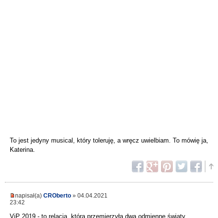
To jest jedyny musical, który toleruję, a wręcz uwielbiam. To mówię ja,
Katerina.
napisał(a)
CROberto
» 04.04.2021
23:42
ViP 2019 - to relacja, która przemierzyła dwa odmienne światy...