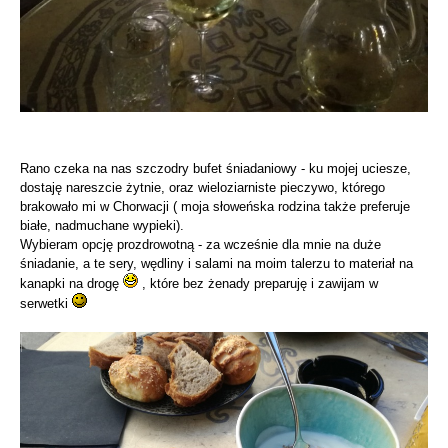
Rano czeka na nas szczodry bufet śniadaniowy - ku mojej uciesze,
dostaję nareszcie żytnie, oraz wieloziarniste pieczywo, którego
brakowało mi w Chorwacji ( moja słoweńska rodzina także preferuje
białe, nadmuchane wypieki).
Wybieram opcję prozdrowotną - za wcześnie dla mnie na duże
śniadanie, a te sery, wędliny i salami na moim talerzu to materiał na
kanapki na drogę
, które bez żenady preparuję i zawijam w
serwetki