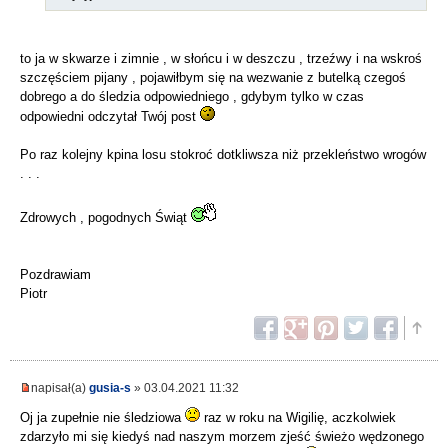
to ja w skwarze i zimnie , w słońcu i w deszczu , trzeźwy i na wskroś
szczęściem pijany , pojawiłbym się na wezwanie z butelką czegoś
dobrego a do śledzia odpowiedniego , gdybym tylko w czas
odpowiedni odczytał Twój post
Po raz kolejny kpina losu stokroć dotkliwsza niż przekleństwo wrogów
. . .
Zdrowych , pogodnych Świąt
Pozdrawiam
Piotr
napisał(a)
gusia-s
» 03.04.2021 11:32
Oj ja zupełnie nie śledziowa
raz w roku na Wigilię, aczkolwiek
zdarzyło mi się kiedyś nad naszym morzem zjeść świeżo wędzonego