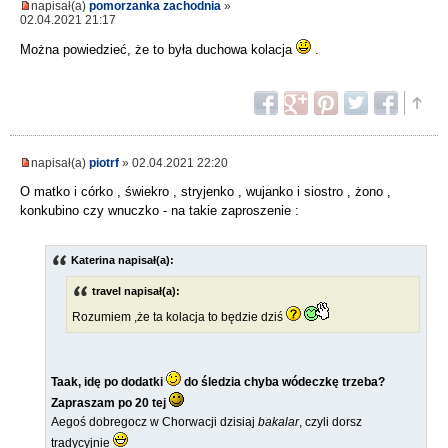
napisał(a)
pomorzanka zachodnia
»
02.04.2021 21:17
Można powiedzieć, że to była duchowa kolacja
.
napisał(a)
piotrf
» 02.04.2021 22:20
O matko i córko , świekro , stryjenko , wujanko i siostro , żono ,
konkubino czy wnuczko - na takie zaproszenie :
Katerina napisał(a):
travel napisał(a):
Rozumiem ,że ta kolacja to będzie dziś
Taak, idę po dodatki
do śledzia chyba wódeczkę trzeba?
Zapraszam po 20 tej
Aegoś dobregocz w Chorwacji dzisiaj
bakalar
, czyli dorsz
tradycyjnie