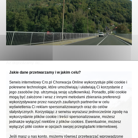
Aż dojeżdżamy do...
Jakie dane przetwarzamy i w jakim celu?
Serwis internetowy Cro.pl Chorwacja Online wykorzystuje pliki cookie i
pokrewne technologie, które umożliwiają i ułatwiają Ci korzystanie z
jego zasobów (np. utrzymują sesję użytkownika). Ponadto, pliki cookie
mogą być założone i wraz z innymi metodami zbierania preferencji
wykorzystywane przez naszych zaufanych partnerów w celu
wyświetlenia Ci reklam spersonalizowanych oraz do celów
statystycznych. Korzystając z serwisu wyrażasz jednocześnie zgodę na
wykorzystanie plików cookie i treści spersonalizowane, możesz
jednakże wyłączyć niektóre z plików cookies. Ewentualnie, możesz
wyłączyć pliki cookie w opcjach swojej przeglądarki internetowej.
Jeśli masz u nas konto, możemy również przetwarzać wprowadzone