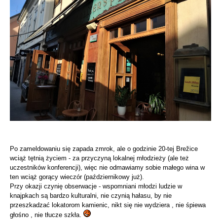
Po zameldowaniu się zapada zmrok, ale o godzinie 20-tej Brežice
wciąż tętnią życiem - za przyczyną lokalnej młodzieży (ale też
uczestników konferencji), więc nie odmawiamy sobie małego wina w
ten wciąż gorący wieczór (październikowy już).
Przy okazji czynię obserwacje - wspomniani młodzi ludzie w
knajpkach są bardzo kulturalni, nie czynią hałasu, by nie
przeszkadzać lokatorom kamienic, nikt się nie wydziera , nie śpiewa
głośno , nie tłucze szkła.