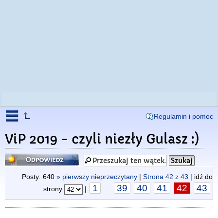
Regulamin i pomoc
ViP 2019 - czyli niezły Gulasz :)
Odpowiedz
Posty: 640
» pierwszy nieprzeczytany
|
Strona
42
z
43
| idź do
1
39
40
41
42
43
strony
|
...