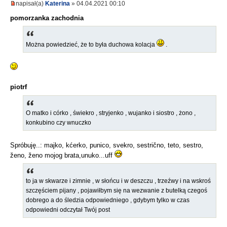
napisał(a)
Katerina
» 04.04.2021 00:10
pomorzanka zachodnia
Można powiedzieć, że to była duchowa kolacja
.
piotrf
O matko i córko , świekro , stryjenko , wujanko i siostro , żono ,
konkubino czy wnuczko
Spróbuję..: majko, kćerko, punico, svekro, sestrično, teto, sestro,
ženo, ženo mojog brata,unuko...uff
to ja w skwarze i zimnie , w słońcu i w deszczu , trzeźwy i na wskroś
szczęściem pijany , pojawiłbym się na wezwanie z butelką czegoś
dobrego a do śledzia odpowiedniego , gdybym tylko w czas
odpowiedni odczytał Twój post