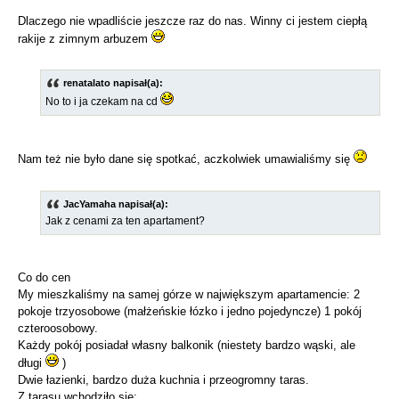
Dlaczego nie wpadliście jeszcze raz do nas. Winny ci jestem ciepłą
rakije z zimnym arbuzem
renatalato napisał(a):
No to i ja czekam na cd
Nam też nie było dane się spotkać, aczkolwiek umawialiśmy się
JacYamaha napisał(a):
Jak z cenami za ten apartament?
Co do cen
My mieszkaliśmy na samej górze w największym apartamencie: 2
pokoje trzyosobowe (małżeńskie łózko i jedno pojedyncze) 1 pokój
czteroosobowy.
Każdy pokój posiadał własny balkonik (niestety bardzo wąski, ale
długi
)
Dwie łazienki, bardzo duża kuchnia i przeogromny taras.
Z tarasu wchodziło się: