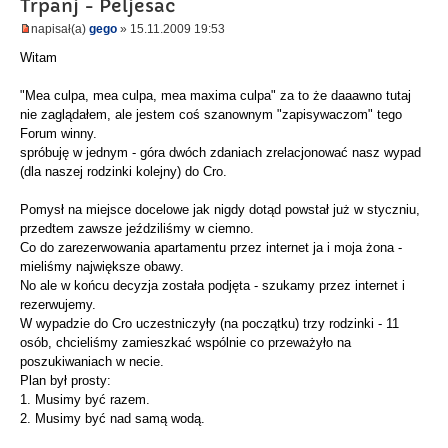
Trpanj - Peljesac
napisał(a)
gego
» 15.11.2009 19:53
Witam
"Mea culpa, mea culpa, mea maxima culpa" za to że daaawno tutaj
nie zaglądałem, ale jestem coś szanownym "zapisywaczom" tego
Forum winny.
spróbuję w jednym - góra dwóch zdaniach zrelacjonować nasz wypad
(dla naszej rodzinki kolejny) do Cro.
Pomysł na miejsce docelowe jak nigdy dotąd powstał już w styczniu,
przedtem zawsze jeździliśmy w ciemno.
Co do zarezerwowania apartamentu przez internet ja i moja żona -
mieliśmy największe obawy.
No ale w końcu decyzja została podjęta - szukamy przez internet i
rezerwujemy.
W wypadzie do Cro uczestniczyły (na początku) trzy rodzinki - 11
osób, chcieliśmy zamieszkać wspólnie co przeważyło na
poszukiwaniach w necie.
Plan był prosty:
1. Musimy być razem.
2. Musimy być nad samą wodą.