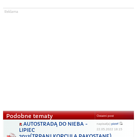
Podobne tematy
Ostatni post
AUTOSTRADĄ DO NIEBA -
napisał(a)
piotrf
LIPIEC
22.05.2022 18:15
2013(TRPANJ,KORCULA,PAKOSTANE)