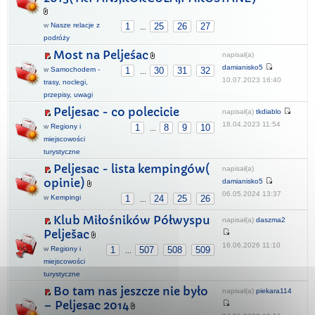
w
Nasze relacje z
1
25
26
27
...
podróży
Most na Peljeśac
napisał(a)
damianisko5
w
Samochodem -
1
30
31
32
...
10.07.2023 16:40
trasy, noclegi,
przepisy, uwagi
Peljesac - co polecicie
napisał(a)
tkdiablo
18.04.2023 11:54
w
Regiony i
1
8
9
10
...
miejscowości
turystyczne
Peljesac - lista kempingów(
napisał(a)
opinie)
damianisko5
06.05.2024 13:37
w
Kempingi
1
24
25
26
...
Klub Miłośników Półwyspu
napisał(a)
daszma2
Pelješac
16.06.2026 11:10
w
Regiony i
1
507
508
509
...
miejscowości
turystyczne
Bo tam nas jeszcze nie było
napisał(a)
piekara114
– Peljesac 2014