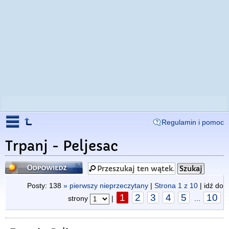
Regulamin i pomoc
Trpanj - Peljesac
Odpowiedz
Posty: 138
» pierwszy nieprzeczytany
|
Strona
1
z
10
| idź do
1
2
3
4
5
10
strony
|
...