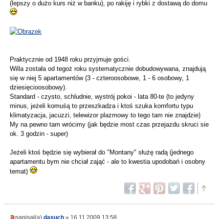
(lepszy o dużo kurs niż w banku), po rakiję i rybki z dostawą do domu
Praktycznie od 1948 roku przyjmuje gości.
Willa została od tegoż roku systematycznie dobudowywana, znajdują
się w niej 5 apartamentów (3 - czteroosobowe, 1 - 6 osobowy, 1
dziesięcioosobowy).
Standard - czysto, schludnie, wystrój pokoi - lata 80-te (to jedyny
minus, jeżeli komuśą to przeszkadza i ktoś szuka komfortu typu
klimatyzacja, jacuzzi, telewizor plazmowy to tego tam nie znajdzie)
My na pewno tam wrócimy (jak będzie most czas przejazdu skruci sie
ok. 3 godzin - super)
Jeżeli ktoś będzie się wybierał do "Montany" służę radą (jednego
apartamentu bym nie chciał zająć - ale to kwestia upodobań i osobny
temat)
napisał(a)
dasuch
» 16.11.2009 13:58