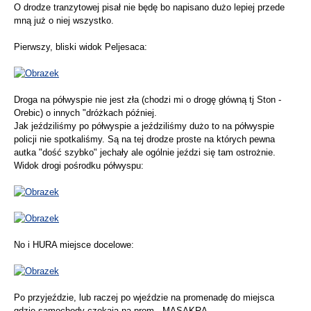
O drodze tranzytowej pisał nie będę bo napisano dużo lepiej przede
mną już o niej wszystko.
Pierwszy, bliski widok Peljesaca:
Droga na półwyspie nie jest zła (chodzi mi o drogę główną tj Ston -
Orebic) o innych "dróżkach później.
Jak jeździliśmy po półwyspie a jeździliśmy dużo to na półwyspie
policji nie spotkaliśmy. Są na tej drodze proste na których pewna
autka "dość szybko" jechały ale ogólnie jeździ się tam ostrożnie.
Widok drogi pośrodku półwyspu:
No i HURA miejsce docelowe:
Po przyjeździe, lub raczej po wjeździe na promenadę do miejsca
gdzie samochody czekają na prom - MASAKRA.