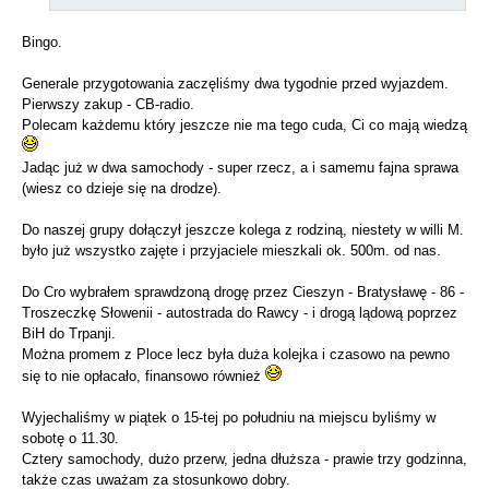
Bingo.
Generale przygotowania zaczęliśmy dwa tygodnie przed wyjazdem.
Pierwszy zakup - CB-radio.
Polecam każdemu który jeszcze nie ma tego cuda, Ci co mają wiedzą
Jadąc już w dwa samochody - super rzecz, a i samemu fajna sprawa
(wiesz co dzieje się na drodze).
Do naszej grupy dołączył jeszcze kolega z rodziną, niestety w willi M.
było już wszystko zajęte i przyjaciele mieszkali ok. 500m. od nas.
Do Cro wybrałem sprawdzoną drogę przez Cieszyn - Bratysławę - 86 -
Troszeczkę Słowenii - autostrada do Rawcy - i drogą lądową poprzez
BiH do Trpanji.
Można promem z Ploce lecz była duża kolejka i czasowo na pewno
się to nie opłacało, finansowo również
Wyjechaliśmy w piątek o 15-tej po południu na miejscu byliśmy w
sobotę o 11.30.
Cztery samochody, dużo przerw, jedna dłuższa - prawie trzy godzinna,
także czas uważam za stosunkowo dobry.