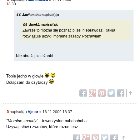
18:30
JacYamaha napisał(a):
darek1 napisał(a):
Zawsze to można się poznać bliżej nieprawdaż. Rakija
rozwiązuje język i moralne zasady. Pozrawiam
Nie obrażąj koleżanki.
Tobie jedno w głowie
Dołączam do czytaczy
napisał(a)
Vjetar
» 16.11.2009 18:37
"Moralne zasady"
- towarzyskie buhahahaha.
Używaj słów i zwrotów, które rozumiesz.