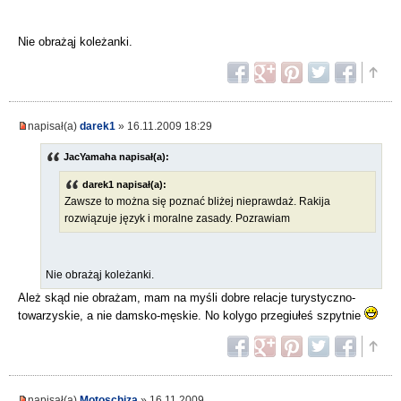
Nie obrażąj koleżanki.
napisał(a)
darek1
» 16.11.2009 18:29
JacYamaha napisał(a):
darek1 napisał(a):
Zawsze to można się poznać bliżej nieprawdaż. Rakija
rozwiązuje język i moralne zasady. Pozrawiam
Nie obrażąj koleżanki.
Ależ skąd nie obrażam, mam na myśli dobre relacje turystyczno-
towarzyskie, a nie damsko-męskie. No kolygo przegiułeś szpytnie
napisał(a)
Motoschiza
» 16.11.2009