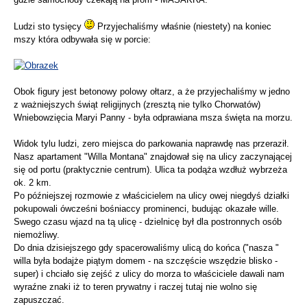
Ludzi sto tysięcy
Przyjechaliśmy właśnie (niestety) na koniec
mszy która odbywała się w porcie:
Obok figury jest betonowy polowy ołtarz, a że przyjechaliśmy w jedno
z ważniejszych świąt religijnych (zresztą nie tylko Chorwatów)
Wniebowzięcia Maryi Panny - była odprawiana msza święta na morzu.
Widok tylu ludzi, zero miejsca do parkowania naprawdę nas przeraził.
Nasz apartament "Willa Montana" znajdował się na ulicy zaczynającej
się od portu (praktycznie centrum). Ulica ta podąża wzdłuż wybrzeża
ok. 2 km.
Po późniejszej rozmowie z właścicielem na ulicy owej niegdyś działki
pokupowali ówcześni bośniaccy prominenci, budując okazałe wille.
Swego czasu wjazd na tą ulicę - dzielnicę był dla postronnych osób
niemożliwy.
Do dnia dzisiejszego gdy spacerowaliśmy ulicą do końca ("nasza "
willa była bodajże piątym domem - na szczęście wszędzie blisko -
super) i chciało się zejść z ulicy do morza to właściciele dawali nam
wyraźne znaki iż to teren prywatny i raczej tutaj nie wolno się
zapuszczać.