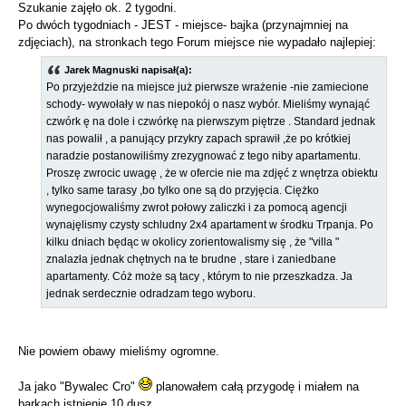
Szukanie zajęło ok. 2 tygodni.
Po dwóch tygodniach - JEST - miejsce- bajka (przynajmniej na
zdjęciach), na stronkach tego Forum miejsce nie wypadało najlepiej:
Jarek Magnuski napisał(a):
Po przyjeżdzie na miejsce już pierwsze wrażenie -nie zamiecione
schody- wywołały w nas niepokój o nasz wybór. Mieliśmy wynająć
czwórk ę na dole i czwórkę na pierwszym piętrze . Standard jednak
nas powalił , a panujący przykry zapach sprawił ,że po krótkiej
naradzie postanowiliśmy zrezygnować z tego niby apartamentu.
Proszę zwrocic uwagę , że w ofercie nie ma zdjęć z wnętrza obiektu
, tylko same tarasy ,bo tylko one są do przyjęcia. Ciężko
wynegocjowaliśmy zwrot połowy zaliczki i za pomocą agencji
wynajęlismy czysty schludny 2x4 apartament w środku Trpanja. Po
kilku dniach będąc w okolicy zorientowalismy się , że "villa "
znalazła jednak chętnych na te brudne , stare i zaniedbane
apartamenty. Cóż może są tacy , którym to nie przeszkadza. Ja
jednak serdecznie odradzam tego wyboru.
Nie powiem obawy mieliśmy ogromne.
Ja jako "Bywalec Cro"
planowałem całą przygodę i miałem na
barkach istnienie 10 dusz.