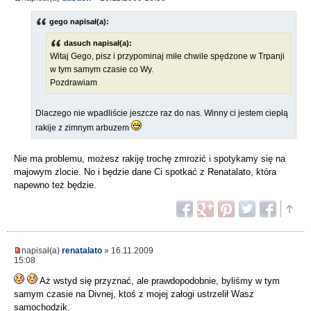
gego napisał(a):
dasuch napisał(a):
Witaj Gego, pisz i przypominaj miłe chwile spędzone w Trpanji
w tym samym czasie co Wy.
Pozdrawiam
Dlaczego nie wpadliście jeszcze raz do nas. Winny ci jestem ciepłą
rakije z zimnym arbuzem
Nie ma problemu, możesz rakiję trochę zmrozić i spotykamy się na
majowym zlocie. No i będzie dane Ci spotkać z Renatalato, która
napewno też będzie.
napisał(a)
renatalato
» 16.11.2009
15:08
Aż wstyd się przyznać, ale prawdopodobnie, byliśmy w tym
samym czasie na Divnej, ktoś z mojej załogi ustrzelił Wasz
samochodzik.