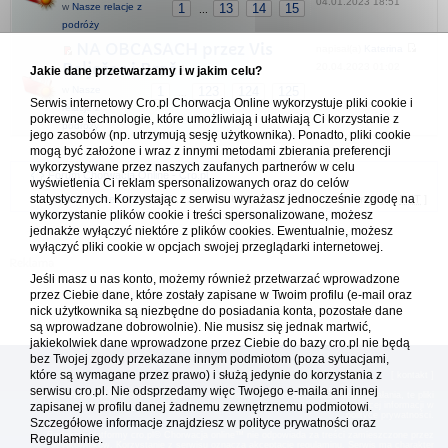
04.01.2023 18:51
w
Nasze relacje z
1
13
14
15
...
podróży
NA OBCASACH przez Vis
napisał(a)
Katerina
Pelješac i Brač
20.04.2023 01:02
Jakie dane przetwarzamy i w jakim celu?
w
Nasze
1
123
124
125
...
Serwis internetowy Cro.pl Chorwacja Online wykorzystuje pliki cookie i
relacje z
pokrewne technologie, które umożliwiają i ułatwiają Ci korzystanie z
podróży
jego zasobów (np. utrzymują sesję użytkownika). Ponadto, pliki cookie
mogą być założone i wraz z innymi metodami zbierania preferencji
wykorzystywane przez naszych zaufanych partnerów w celu
Forum Chorwacja Online - Cro.pl
wyświetlenia Ci reklam spersonalizowanych oraz do celów
statystycznych. Korzystając z serwisu wyrażasz jednocześnie zgodę na
Usuń ciasteczka
• Strefa czasowa: UTC + 1 (Polska - czas zimowy) [
DST
]
wykorzystanie plików cookie i treści spersonalizowane, możesz
jednakże wyłączyć niektóre z plików cookies. Ewentualnie, możesz
wyłączyć pliki cookie w opcjach swojej przeglądarki internetowej.
Jeśli masz u nas konto, możemy również przetwarzać wprowadzone
przez Ciebie dane, które zostały zapisane w Twoim profilu (e-mail oraz
nick użytkownika są niezbędne do posiadania konta, pozostałe dane
są wprowadzane dobrowolnie). Nie musisz się jednak martwić,
jakiekolwiek dane wprowadzone przez Ciebie do bazy cro.pl nie będą
bez Twojej zgody przekazane innym podmiotom (poza sytuacjami,
które są wymagane przez prawo) i służą jedynie do korzystania z
[
reklama
] [
kontakt
]
serwisu cro.pl. Nie odsprzedamy więc Twojego e-maila ani innej
Platforma cro.pl© Chorwacja online™ wykorzystuje cookies do prawidłowego działania, te pliki
zapisanej w profilu danej żadnemu zewnętrznemu podmiotowi.
gromadzą na Twoim komputerze dane ułatwiające korzystanie z serwisu; więcej informacji w
polityce prywatności
.
Szczegółowe informacje znajdziesz w
polityce prywatności
oraz
Redakcja platformy cro.pl© Chorwacja online™ nie odpowiada za treści zamieszczone przez
Regulaminie.
użytkowników. Korzystanie z serwisu oznacza akceptację regulaminu. Serwis ma charakter