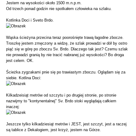
Jestem na wysokości około 1500 m.n.p.m.
Od trzech ponad godzin nie spotkałem człowieka na szlaku.
Kotlinka Doci i Sveto Brdo.
Wąska ścieżyna przecina teraz poorośnięte trawą łagodne zbocze.
Troszkę jestem zmęczony a widzę, że szlak prowadzi w dół by ostro
piąć się w górę po zboczu Sv. Brdo. Dlaczego tak jest? Czemu szlak
nie prowadzi granią by nie tracić nabranej już wysokości? Bo droga
jest celem. OK.
Ścieżka zygzakami pnie się po trawiastym zboczu. Oglądam się za
siebie. Kotlina Doci:
Kilkadzeisiąt metrów od szczytu i po drugiej stronie, po stronie
nazwijmy to "kontynentalnej" Sv. Brdo stoki wyglądają całkiem
inaczej:
Jeszcze tylko kilkadziesiąt metrów i JEST, jest szczyt, jest a raczej
są tablice z Dekalogiem, jest krzyż, jestem na Górze.