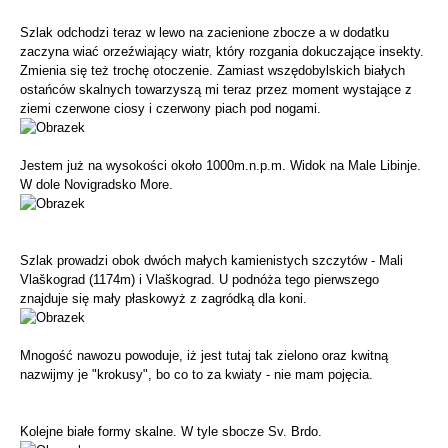
Szlak odchodzi teraz w lewo na zacienione zbocze a w dodatku
zaczyna wiać orzeźwiający wiatr, który rozgania dokuczające insekty.
Zmienia się też trochę otoczenie. Zamiast wszędobylskich białych
ostańców skalnych towarzyszą mi teraz przez moment wystające z
ziemi czerwone ciosy i czerwony piach pod nogami.
Jestem już na wysokości około 1000m.n.p.m. Widok na Male Libinje.
W dole Novigradsko More.
Szlak prowadzi obok dwóch małych kamienistych szczytów - Mali
Vlaškograd (1174m) i Vlaškograd. U podnóża tego pierwszego
znajduje się mały płaskowyż z zagródką dla koni.
Mnogość nawozu powoduje, iż jest tutaj tak zielono oraz kwitną
nazwijmy je "krokusy", bo co to za kwiaty - nie mam pojęcia.
Kolejne białe formy skalne. W tyle sbocze Sv. Brdo.