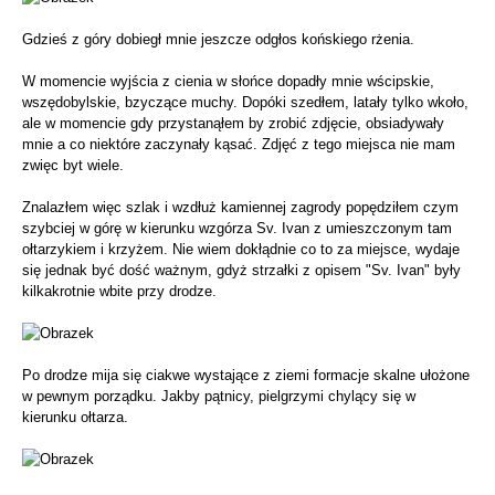
Gdzieś z góry dobiegł mnie jeszcze odgłos końskiego rżenia.
W momencie wyjścia z cienia w słońce dopadły mnie wścipskie,
wszędobylskie, bzyczące muchy. Dopóki szedłem, latały tylko wkoło,
ale w momencie gdy przystanąłem by zrobić zdjęcie, obsiadywały
mnie a co niektóre zaczynały kąsać. Zdjęć z tego miejsca nie mam
zwięc byt wiele.
Znalazłem więc szlak i wzdłuż kamiennej zagrody popędziłem czym
szybciej w górę w kierunku wzgórza Sv. Ivan z umieszczonym tam
ołtarzykiem i krzyżem. Nie wiem dokłądnie co to za miejsce, wydaje
się jednak być dość ważnym, gdyż strzałki z opisem "Sv. Ivan" były
kilkakrotnie wbite przy drodze.
Po drodze mija się ciakwe wystające z ziemi formacje skalne ułożone
w pewnym porządku. Jakby pątnicy, pielgrzymi chylący się w
kierunku ołtarza.