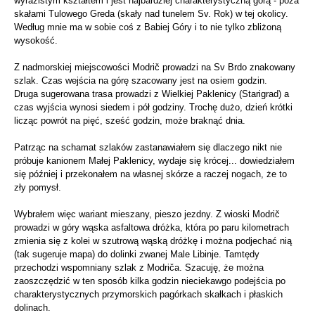
wyrazistym kształtem i jest najbardziej charakterystyczną górą - poza
skałami Tulowego Greda (skały nad tunelem Sv. Rok) w tej okolicy.
Według mnie ma w sobie coś z Babiej Góry i to nie tylko zbliżoną
wysokość.
Z nadmorskiej miejscowości Modrič prowadzi na Sv Brdo znakowany
szlak. Czas wejścia na górę szacowany jest na osiem godzin.
Druga sugerowana trasa prowadzi z Wielkiej Paklenicy (Starigrad) a
czas wyjścia wynosi siedem i pół godziny. Trochę dużo, dzień krótki
licząc powrót na pięć, sześć godzin, może braknąć dnia.
Patrząc na schamat szlaków zastanawiałem się dlaczego nikt nie
próbuje kanionem Małej Paklenicy, wydaje się krócej... dowiedziałem
się później i przekonałem na własnej skórze a raczej nogach, że to
zły pomysł.
Wybrałem więc wariant mieszany, pieszo jezdny. Z wioski Modrič
prowadzi w góry wąska asfaltowa dróżka, która po paru kilometrach
zmienia się z kolei w szutrową wąską dróżkę i można podjechać nią
(tak sugeruje mapa) do dolinki zwanej Male Libinje. Tamtędy
przechodzi wspomniany szlak z Modriča. Szacuję, że można
zaoszczędzić w ten sposób kilka godzin nieciekawgo podejścia po
charakterystycznych przymorskich pagórkach skałkach i płaskich
dolinach.