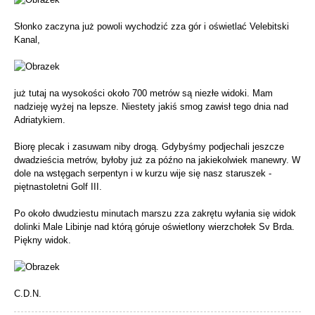
Słonko zaczyna już powoli wychodzić zza gór i oświetlać Velebitski
Kanal,
już tutaj na wysokości około 700 metrów są niezłe widoki. Mam
nadzieję wyżej na lepsze. Niestety jakiś smog zawisł tego dnia nad
Adriatykiem.
Biorę plecak i zasuwam niby drogą. Gdybyśmy podjechali jeszcze
dwadzieścia metrów, byłoby już za późno na jakiekolwiek manewry. W
dole na wstęgach serpentyn i w kurzu wije się nasz staruszek -
piętnastoletni Golf III.
Po około dwudziestu minutach marszu zza zakrętu wyłania się widok
dolinki Male Libinje nad którą góruje oświetlony wierzchołek Sv Brda.
Piękny widok.
C.D.N.