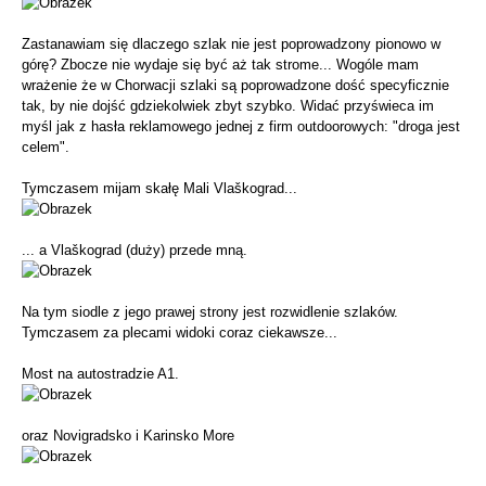
Zastanawiam się dlaczego szlak nie jest poprowadzony pionowo w
górę? Zbocze nie wydaje się być aż tak strome... Wogóle mam
wrażenie że w Chorwacji szlaki są poprowadzone dość specyficznie
tak, by nie dojść gdziekolwiek zbyt szybko. Widać przyświeca im
myśl jak z hasła reklamowego jednej z firm outdoorowych: "droga jest
celem".
Tymczasem mijam skałę Mali Vlaškograd...
... a Vlaškograd (duży) przede mną.
Na tym siodle z jego prawej strony jest rozwidlenie szlaków.
Tymczasem za plecami widoki coraz ciekawsze...
Most na autostradzie A1.
oraz Novigradsko i Karinsko More