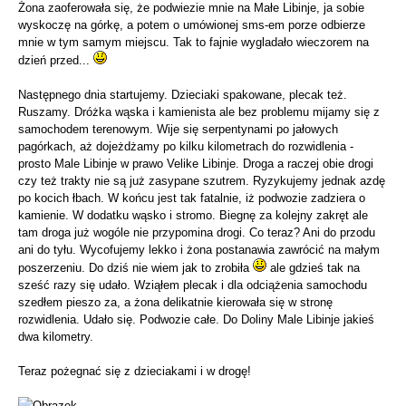
Żona zaoferowała się, że podwiezie mnie na Małe Libinje, ja sobie
wyskoczę na górkę, a potem o umówionej sms-em porze odbierze
mnie w tym samym miejscu. Tak to fajnie wygladało wieczorem na
dzień przed...
Następnego dnia startujemy. Dzieciaki spakowane, plecak też.
Ruszamy. Dróżka wąska i kamienista ale bez problemu mijamy się z
samochodem terenowym. Wije się serpentynami po jałowych
pagórkach, aż dojeżdżamy po kilku kilometrach do rozwidlenia -
prosto Male Libinje w prawo Velike Libinje. Droga a raczej obie drogi
czy też trakty nie są już zasypane szutrem. Ryzykujemy jednak azdę
po kocich łbach. W końcu jest tak fatalnie, iż podwozie zadziera o
kamienie. W dodatku wąsko i stromo. Biegnę za kolejny zakręt ale
tam droga już wogóle nie przypomina drogi. Co teraz? Ani do przodu
ani do tyłu. Wycofujemy lekko i żona postanawia zawrócić na małym
poszerzeniu. Do dziś nie wiem jak to zrobiła
ale gdzieś tak na
sześć razy się udało. Wziąłem plecak i dla odciążenia samochodu
szedłem pieszo za, a żona delikatnie kierowała się w stronę
rozwidlenia. Udało się. Podwozie całe. Do Doliny Male Libinje jakieś
dwa kilometry.
Teraz pożegnać się z dzieciakami i w drogę!