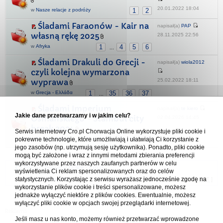
20.01.2022 18:04
w
Nasze relacje z podróży
1
2
Śladami Faraonów - Kair na
napisał(a)
PAP
własną rękę 2025
28.11.2025 22:56
w
Afryka
1
4
5
6
...
Śladami Drakuli do Grecji -
napisał(a)
wiola2012
czyli kolejna wymarzona
25.02.2022 18:11
wyprawa
w
Grecja - Ελλάδα
1
35
36
37
...
Śladami Imperium
napisał(a)
te kiero
Jakie dane przetwarzamy i w jakim celu?
Osmańskiego - Stambuł city
02.04.2026 14:45
break 2024
Serwis internetowy Cro.pl Chorwacja Online wykorzystuje pliki cookie i
w
Turcja - Türkiye
1
5
6
7
pokrewne technologie, które umożliwiają i ułatwiają Ci korzystanie z
...
jego zasobów (np. utrzymują sesję użytkownika). Ponadto, pliki cookie
mogą być założone i wraz z innymi metodami zbierania preferencji
wykorzystywane przez naszych zaufanych partnerów w celu
Forum Chorwacja Online - Cro.pl
wyświetlenia Ci reklam spersonalizowanych oraz do celów
statystycznych. Korzystając z serwisu wyrażasz jednocześnie zgodę na
Usuń ciasteczka
• Strefa czasowa: UTC + 1 (Polska - czas zimowy) [
DST
]
wykorzystanie plików cookie i treści spersonalizowane, możesz
jednakże wyłączyć niektóre z plików cookies. Ewentualnie, możesz
wyłączyć pliki cookie w opcjach swojej przeglądarki internetowej.
Jeśli masz u nas konto, możemy również przetwarzać wprowadzone