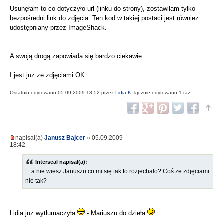
Usunęłam to co dotyczyło url (linku do strony), zostawiłam tylko
bezpośredni link do zdjęcia. Ten kod w takiej postaci jest również
udostępniany przez ImageShack.
A swoją drogą zapowiada się bardzo ciekawie.
I jest już ze zdjęciami OK.
Ostatnio edytowano 05.09.2009 18:52 przez
Lidia K
, łącznie edytowano 1 raz
napisał(a)
Janusz Bajcer
» 05.09.2009
18:42
Interseal napisał(a):
... a nie wiesz Januszu co mi się tak to rozjechało? Coś ze zdjęciami
nie tak?
Lidia już wytłumaczyła
- Mariuszu do dzieła