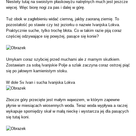
Niestety tutaj na swoistym płaskowyżu natrętnych much jest jeszcze
więcej. Więc biorę nogi za pas i dalej w górę.
Tuż obok w zagłebieniu widać ciemną, jakby zaoraną ziemię. To
pozostałość po stawie czy też jeziorku o nazwie Ivanjska Lokva.
Praktycznie suche, tylko trochę błota. Co w takim razie piją coraz
częściej odzywające się powyżej, pasące się konie?
Umykam coraz szybciej przed muchami ale z marnym skutkiem.
Zostawiam za sobą Ivanjskie Polje a szlak zaczyna coraz ostrzej piąć
się po jałowym kamienistym stoku.
W dole Sv Ivan i sucha Ivanjska Lokva
Zbocze góry przecięte jest małym wąwozem, w którym zapewne
płynie w miesiącach wiosennych woda. Teraz woda wypływa a raczej
wykapuje spomiędzy skał w małą nieckę i wystarcza jej dla pasących
się tutaj koni.