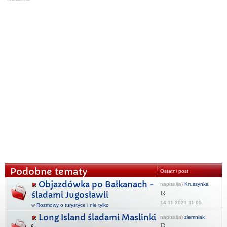
Podobne tematy
Ostatni post
Objazdówka po Bałkanach -
napisał(a)
Kruszynka
śladami Jugosławii
14.11.2021 11:05
w
Rozmowy o turystyce i nie tylko
Long Island śladami Maslinki
napisał(a)
ziemniak