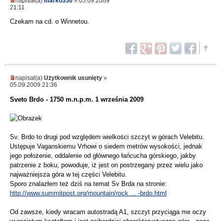
napisał(a)
marko350
» 05.09.2009
21:11
Czekam na cd. o Winnetou.
napisał(a)
Użytkownik usunięty
»
05.09.2009 21:36
Sveto Brdo - 1750 m.n.p.m. 1 września 2009
Sv. Brdo to drugi pod względem wielkości szczyt w górach Velebitu.
Ustępuje Vaganskiemu Vrhowi o siedem metrów wysokości, jednak
jego położenie, oddalenie od głównego łańcucha górskiego, jakby
patrzenie z boku, powoduje, iż jest on postrzegany przez wielu jako
najważniejsza góra w tej części Velebitu.
Sporo znalazłem też dziś na temat Sv Brda na stronie:
http://www.summitpost.org/mountain/rock ... -brdo.html
Od zawsze, kiedy wracam autostradą A1, szczyt przyciąga me oczy