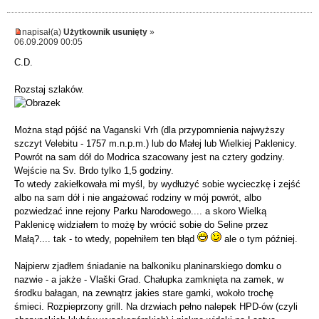
napisał(a)
Użytkownik usunięty
»
06.09.2009 00:05
C.D.
Rozstaj szlaków.
Można stąd pójść na Vaganski Vrh (dla przypomnienia najwyższy
szczyt Velebitu - 1757 m.n.p.m.) lub do Małej lub Wielkiej Paklenicy.
Powrót na sam dół do Modrica szacowany jest na cztery godziny.
Wejście na Sv. Brdo tylko 1,5 godziny.
To wtedy zakiełkowała mi myśl, by wydłużyć sobie wycieczkę i zejść
albo na sam dół i nie angażować rodziny w mój powrót, albo
pozwiedzać inne rejony Parku Narodowego.... a skoro Wielką
Paklenicę widziałem to możę by wrócić sobie do Seline przez
Małą?.... tak - to wtedy, popełniłem ten błąd
ale o tym później.
Najpierw zjadłem śniadanie na balkoniku planinarskiego domku o
nazwie - a jakże - Vlaški Grad. Chałupka zamknięta na zamek, w
środku bałagan, na zewnątrz jakies stare garnki, wokoło trochę
śmieci. Rozpieprzony grill. Na drzwiach pełno nalepek HPD-ów (czyli