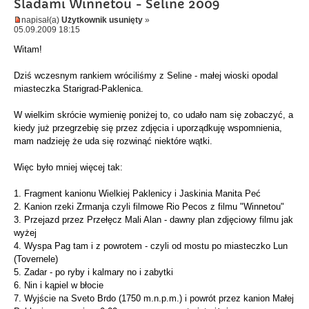
Śladami Winnetou - Seline 2009
napisał(a)
Użytkownik usunięty
»
05.09.2009 18:15
Witam!
Dziś wczesnym rankiem wróciliśmy z Seline - małej wioski opodal
miasteczka Starigrad-Paklenica.
W wielkim skrócie wymienię poniżej to, co udało nam się zobaczyć, a
kiedy już przegrzebię się przez zdjęcia i uporządkuję wspomnienia,
mam nadzieję że uda się rozwinąć niektóre wątki.
Więc było mniej więcej tak:
1. Fragment kanionu Wielkiej Paklenicy i Jaskinia Manita Peć
2. Kanion rzeki Zrmanja czyli filmowe Rio Pecos z filmu "Winnetou"
3. Przejazd przez Przełęcz Mali Alan - dawny plan zdjęciowy filmu jak
wyżej
4. Wyspa Pag tam i z powrotem - czyli od mostu po miasteczko Lun
(Tovernele)
5. Zadar - po ryby i kalmary no i zabytki
6. Nin i kąpiel w błocie
7. Wyjście na Sveto Brdo (1750 m.n.p.m.) i powrót przez kanion Małej