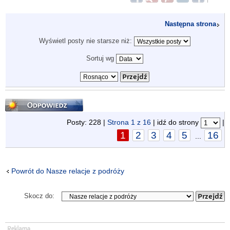
Następna strona
Wyświetl posty nie starsze niż:
Sortuj wg
Odpowiedz
Posty: 228 |
Strona
1
z
16
| idź do strony
|
1
2
3
4
5
16
...
Powrót do Nasze relacje z podróży
Skocz do: