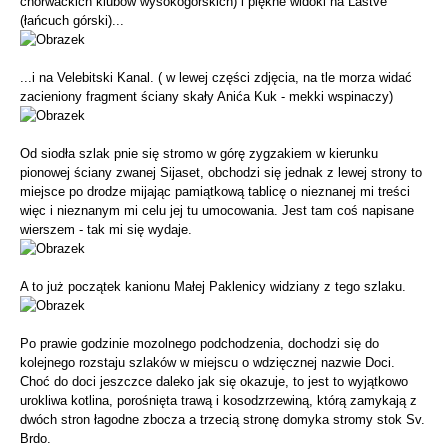
chorwackich klubów wysokogórskich) i piękne widoki na Lastve
(łańcuch górski)...
...i na Velebitski Kanal. ( w lewej części zdjęcia, na tle morza widać
zacieniony fragment ściany skały Anića Kuk - mekki wspinaczy)
Od siodła szlak pnie się stromo w górę zygzakiem w kierunku
pionowej ściany zwanej Sijaset, obchodzi się jednak z lewej strony to
miejsce po drodze mijając pamiątkową tablicę o nieznanej mi treści
więc i nieznanym mi celu jej tu umocowania. Jest tam coś napisane
wierszem - tak mi się wydaje.
A to już początek kanionu Małej Paklenicy widziany z tego szlaku.
Po prawie godzinie mozolnego podchodzenia, dochodzi się do
kolejnego rozstaju szlaków w miejscu o wdzięcznej nazwie Doci.
Choć do doci jeszczce daleko jak się okazuje, to jest to wyjątkowo
urokliwa kotlina, porośnięta trawą i kosodzrzewiną, którą zamykają z
dwóch stron łagodne zbocza a trzecią stronę domyka stromy stok Sv.
Brdo.