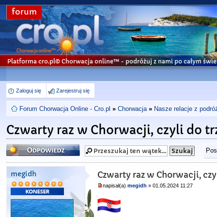
forum
Platforma cro.pl© Chorwacja online™
- podróżuj z nami po całym świe
Zaloguj się
Zarejestruj się
Forum Chorwacja Online - Cro.pl
»
Chorwacja
»
Nasze relacje z podró
Czwarty raz w Chorwacji, czyli do tr
Odpowiedz
Pos
megidh
Czwarty raz w Chorwacji, czyl
napisał(a)
megidh
» 01.05.2024 11:27