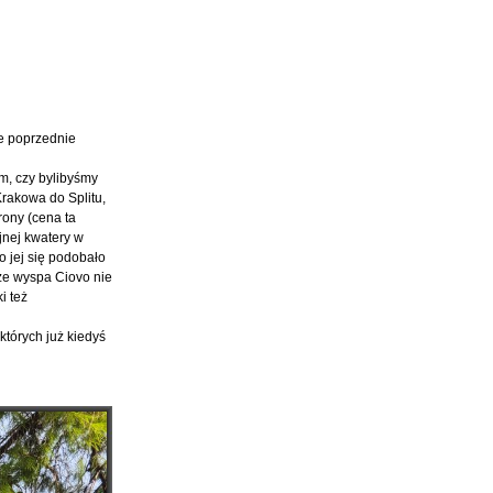
je poprzednie
m, czy bylibyśmy
Krakowa do Splitu,
rony (cena ta
jnej kwatery w
o jej się podobało
 że wyspa Ciovo nie
i też
których już kiedyś