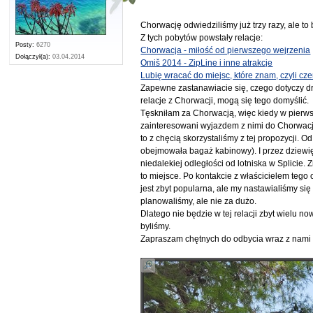
Chorwację odwiedziliśmy już trzy razy, ale t
Z tych pobytów powstały relacje:
Posty:
6270
Chorwacja - miłość od pierwszego wejrzenia
Dołączył(a):
03.04.2014
Omiš 2014 - ZipLine i inne atrakcje
Lubię wracać do miejsc, które znam, czyli c
Zapewne zastanawiacie się, czego dotyczy drug
relacje z Chorwacji, mogą się tego domyślić.
Tęskniłam za Chorwacją, więc kiedy w pierws
zainteresowani wyjazdem z nimi do Chorwacji 
to z chęcią skorzystaliśmy z tej propozycji. 
obejmowała bagaż kabinowy). I przez dziewię
niedalekiej odległości od lotniska w Splicie
to miejsce. Po kontakcie z właścicielem teg
jest zbyt popularna, ale my nastawialiśmy si
planowaliśmy, ale nie za dużo.
Dlatego nie będzie w tej relacji zbyt wielu 
byliśmy.
Zapraszam chętnych do odbycia wraz z nami t