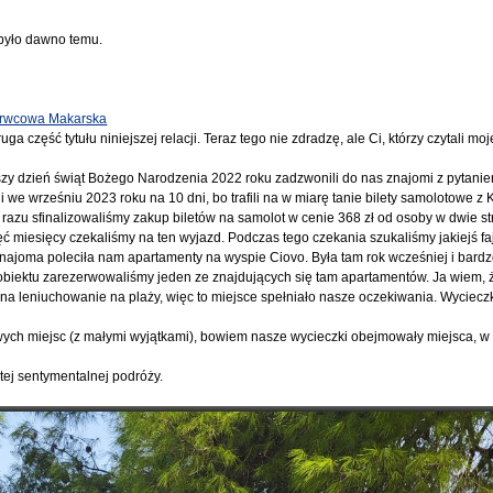
o było dawno temu.
zerwcowa Makarska
a część tytułu niniejszej relacji. Teraz tego nie zdradzę, ale Ci, którzy czytali mo
zy dzień świąt Bożego Narodzenia 2022 roku zadzwonili do nas znajomi z pytanie
we wrześniu 2023 roku na 10 dni, bo trafili na w miarę tanie bilety samolotowe z 
Od razu sfinalizowaliśmy zakup biletów na samolot w cenie 368 zł od osoby w dwie st
ć miesięcy czekaliśmy na ten wyjazd. Podczas tego czekania szukaliśmy jakiejś fa
. Znajoma poleciła nam apartamenty na wyspie Ciovo. Była tam rok wcześniej i bardz
o obiektu zarezerwowaliśmy jeden ze znajdujących się tam apartamentów. Ja wiem,
ę na leniuchowanie na plaży, więc to miejsce spełniało nasze oczekiwania. Wycieczk
nowych miejsc (z małymi wyjątkami), bowiem nasze wycieczki obejmowały miejsca, w 
ej sentymentalnej podróży.