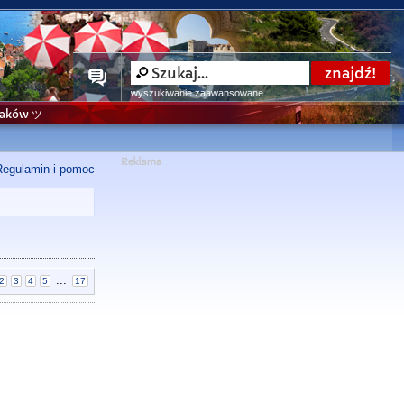
wyszukiwanie zaawansowane
niaków ツ
Regulamin i pomoc
...
2
3
4
5
17