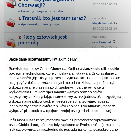
Chorwacji?
12.05.2023 05:25
w
Rozmowy o turystyce i nie tylko
Trstenik kto jest tam teraz?
napisał(a)
MagdaMroczek
w
Apartamenty, hotele, pokoje
30.06.2022 23:16
Kiedy człowiek jest
napisał(a)
pierdołą...
marekkowalak
04.08.2022 22:35
w
Rozmowy o turystyce i nie tylko
1
2
Natura (ożywiona), czyli
napisał(a)
croktoś
Jakie dane przetwarzamy i w jakim celu?
ludzie i zwierzaki
04.09.2025 20:42
Serwis internetowy Cro.pl Chorwacja Online wykorzystuje pliki cookie i
w
FotoCroClub
1
257
258
259
...
pokrewne technologie, które umożliwiają i ułatwiają Ci korzystanie z
- dyskusja
jego zasobów (np. utrzymują sesję użytkownika). Ponadto, pliki cookie
mogą być założone i wraz z innymi metodami zbierania preferencji
wykorzystywane przez naszych zaufanych partnerów w celu
Forum Chorwacja Online - Cro.pl
wyświetlenia Ci reklam spersonalizowanych oraz do celów
statystycznych. Korzystając z serwisu wyrażasz jednocześnie zgodę na
Usuń ciasteczka
• Strefa czasowa: UTC + 1 (Polska - czas zimowy) [
DST
]
wykorzystanie plików cookie i treści spersonalizowane, możesz
jednakże wyłączyć niektóre z plików cookies. Ewentualnie, możesz
wyłączyć pliki cookie w opcjach swojej przeglądarki internetowej.
Jeśli masz u nas konto, możemy również przetwarzać wprowadzone
przez Ciebie dane, które zostały zapisane w Twoim profilu (e-mail oraz
nick użytkownika są niezbędne do posiadania konta, pozostałe dane