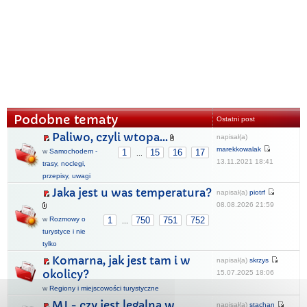
Podobne tematy
Ostatni post
Paliwo, czyli wtopa...
napisał(a)
marekkowalak
w
Samochodem -
1
15
16
17
...
13.11.2021 18:41
trasy, noclegi,
przepisy, uwagi
Jaka jest u was temperatura?
napisał(a)
piotrf
08.08.2026 21:59
w
Rozmowy o
1
750
751
752
...
turystyce i nie
tylko
Komarna, jak jest tam i w
napisał(a)
skrzys
okolicy?
15.07.2025 18:06
w
Regiony i miejscowości turystyczne
MJ - czy jest legalna w
napisał(a)
stachan