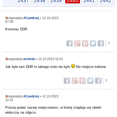
2437
2438
2439
2440
2441
2442
napisał(a)
ACandrzej
» 12.10.2023
07:39
Koserow, DDR
napisał(a)
mchrob
» 12.10.2023 16:51
Jak było tam DDR to takiego molo nie było
Ale miejsce trafione.
napisał(a)
ACandrzej
» 12.10.2023
22:32
Proszę podać nazwę miejscowości, w której znajduje się obiekt
widoczny na zdjęciu.