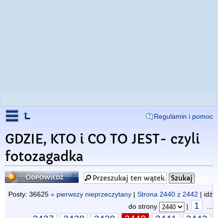
Regulamin i pomoc
GDZIE, KTO i CO TO JEST- czyli
fotozagadka
Odpowiedz
Posty: 36625
» pierwszy nieprzeczytany
|
Strona
2440
z
2442
| idź
1
do strony
|
...