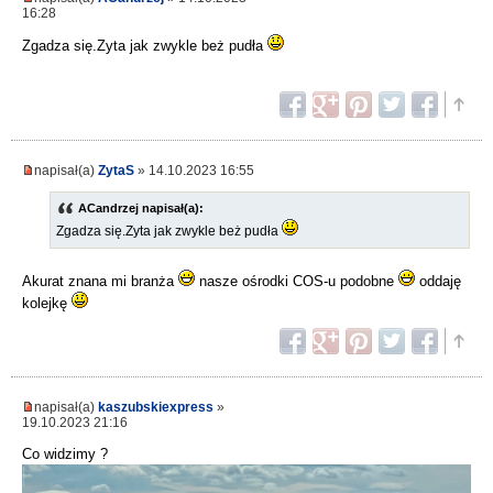
16:28
Zgadza się.Zyta jak zwykle beż pudła
napisał(a)
ZytaS
» 14.10.2023 16:55
ACandrzej napisał(a):
Zgadza się.Zyta jak zwykle beż pudła
Akurat znana mi branża
nasze ośrodki COS-u podobne
oddaję
kolejkę
napisał(a)
kaszubskiexpress
»
19.10.2023 21:16
Co widzimy ?