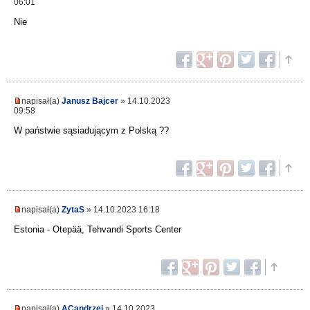
06:01
Nie
napisał(a)
Janusz Bajcer
» 14.10.2023
09:58
W państwie sąsiadującym z Polską ??
napisał(a)
ZytaS
» 14.10.2023 16:18
Estonia - Otepää, Tehvandi Sports Center
napisał(a)
ACandrzej
» 14.10.2023