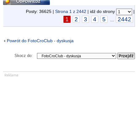
Posty: 36625 |
Strona
1
z
2442
| idź do strony
|
1
2
3
4
5
2442
...
Powrót do FotoCroClub - dyskusja
Skocz do: