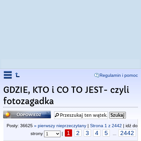
Regulamin i pomoc
GDZIE, KTO i CO TO JEST- czyli
fotozagadka
Odpowiedz
Posty: 36625
» pierwszy nieprzeczytany
|
Strona
1
z
2442
| idź do
1
2
3
4
5
2442
strony
|
...