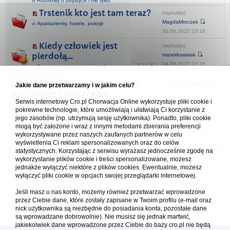
w
Rozmowy o turystyce i nie tylko
Trstenik kto jest tam teraz?
napisał(a)
MagdaMroczek
w
Apartamenty, hotele, pokoje
30.06.2022 23:16
Kiedy człowiek jest
napisał(a)
pierdołą...
marekkowalak
04.08.2022 22:35
w
Rozmowy o turystyce i nie tylko
1
2
Natura (ożywiona), czyli
napisał(a)
croktoś
Jakie dane przetwarzamy i w jakim celu?
ludzie i zwierzaki
04.09.2025 20:42
Serwis internetowy Cro.pl Chorwacja Online wykorzystuje pliki cookie i
w
FotoCroClub
1
257
258
259
...
pokrewne technologie, które umożliwiają i ułatwiają Ci korzystanie z
- dyskusja
jego zasobów (np. utrzymują sesję użytkownika). Ponadto, pliki cookie
mogą być założone i wraz z innymi metodami zbierania preferencji
wykorzystywane przez naszych zaufanych partnerów w celu
Forum Chorwacja Online - Cro.pl
wyświetlenia Ci reklam spersonalizowanych oraz do celów
statystycznych. Korzystając z serwisu wyrażasz jednocześnie zgodę na
Usuń ciasteczka
• Strefa czasowa: UTC + 1 (Polska - czas zimowy) [
DST
]
wykorzystanie plików cookie i treści spersonalizowane, możesz
jednakże wyłączyć niektóre z plików cookies. Ewentualnie, możesz
wyłączyć pliki cookie w opcjach swojej przeglądarki internetowej.
Jeśli masz u nas konto, możemy również przetwarzać wprowadzone
przez Ciebie dane, które zostały zapisane w Twoim profilu (e-mail oraz
nick użytkownika są niezbędne do posiadania konta, pozostałe dane
są wprowadzane dobrowolnie). Nie musisz się jednak martwić,
jakiekolwiek dane wprowadzone przez Ciebie do bazy cro.pl nie będą