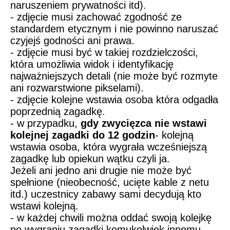
naruszeniem prywatności itd).
- zdjęcie musi zachować zgodność ze
standardem etycznym i nie powinno naruszać
czyjejś godności ani prawa.
- zdjęcie musi być w takiej rozdzielczości,
która umożliwia widok i identyfikację
najważniejszych detali (nie może być rozmyte
ani rozwarstwione pikselami).
- zdjęcie kolejne wstawia osoba która odgadła
poprzednią zagadkę.
- w przypadku,
gdy zwycięzca nie wstawi
kolejnej zagadki do 12 godzin
- kolejną
wstawia osoba, która wygrała wcześniejszą
zagadkę lub opiekun wątku czyli ja.
Jeżeli ani jedno ani drugie nie może być
spełnione (nieobecność, ucięte kable z netu
itd.) uczestnicy zabawy sami decydują kto
wstawi kolejną.
- w każdej chwili można oddać swoją kolejkę
po wygraniu zagadki komukolwiek innemu.