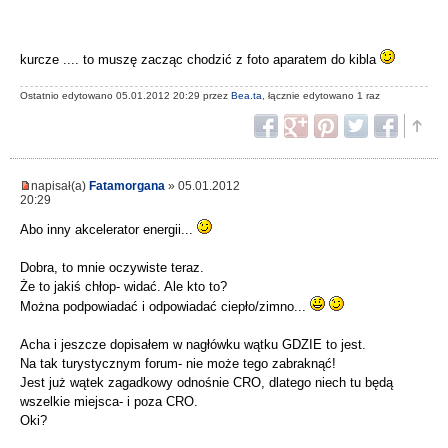
kurcze .... to muszę zacząc chodzić z foto aparatem do kibla
Ostatnio edytowano 05.01.2012 20:29 przez
Bea.ta
, łącznie edytowano 1 raz
napisał(a)
Fatamorgana
» 05.01.2012
20:29
Abo inny akcelerator energii...
Dobra, to mnie oczywiste teraz.
Że to jakiś chłop- widać. Ale kto to?
Można podpowiadać i odpowiadać ciepło/zimno...
Acha i jeszcze dopisałem w nagłówku wątku GDZIE to jest.
Na tak turystycznym forum- nie może tego zabraknąć!
Jest już wątek zagadkowy odnośnie CRO, dlatego niech tu będą
wszelkie miejsca- i poza CRO.
Oki?