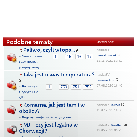
Podobne tematy
Ostatni post
Paliwo, czyli wtopa...
napisał(a)
marekkowalak
w
Samochodem -
1
15
16
17
...
13.11.2021 18:41
trasy, noclegi,
przepisy, uwagi
Jaka jest u was temperatura?
napisał(a)
damianisko5
07.08.2026 16:46
w
Rozmowy o
1
750
751
752
...
turystyce i nie
tylko
Komarna, jak jest tam i w
napisał(a)
skrzys
okolicy?
15.07.2025 18:06
w
Regiony i miejscowości turystyczne
MJ - czy jest legalna w
napisał(a)
stachan
Chorwacji?
12.05.2023 05:25