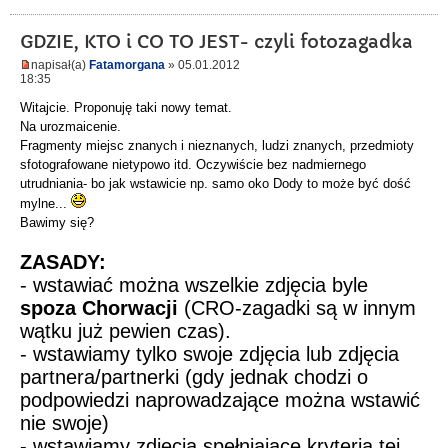
GDZIE, KTO i CO TO JEST- czyli fotozagadka
napisał(a)
Fatamorgana
» 05.01.2012
18:35
Witajcie. Proponuję taki nowy temat.
Na urozmaicenie.
Fragmenty miejsc znanych i nieznanych, ludzi znanych, przedmioty
sfotografowane nietypowo itd. Oczywiście bez nadmiernego
utrudniania- bo jak wstawicie np. samo oko Dody to może być dość
mylne...
Bawimy się?
ZASADY:
- wstawiać można wszelkie zdjęcia byle
spoza Chorwacji
(CRO-zagadki są w innym
wątku już pewien czas).
- wstawiamy tylko swoje zdjęcia lub zdjęcia
partnera/partnerki (gdy jednak chodzi o
podpowiedzi naprowadzające można wstawić
nie swoje)
- wstawiamy zdjęcia spełniające kryteria tej