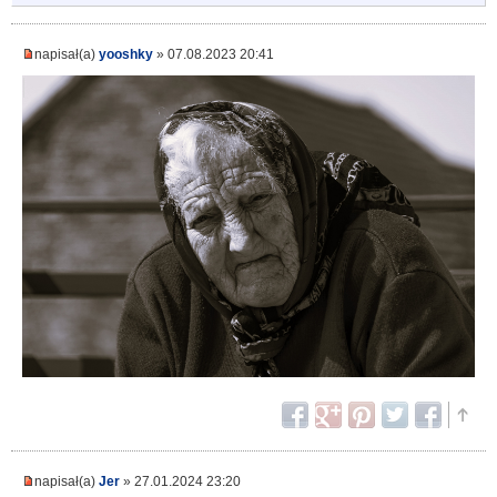
napisał(a)
yooshky
» 07.08.2023 20:41
napisał(a)
Jer
» 27.01.2024 23:20