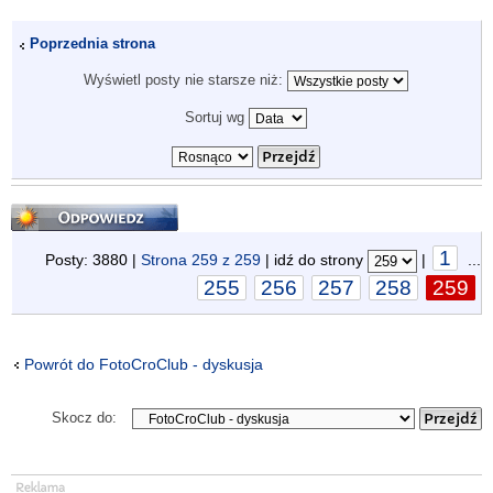
Poprzednia strona
Wyświetl posty nie starsze niż:
Sortuj wg
Odpowiedz
1
Posty: 3880 |
Strona
259
z
259
| idź do strony
|
...
255
256
257
258
259
Powrót do FotoCroClub - dyskusja
Skocz do: