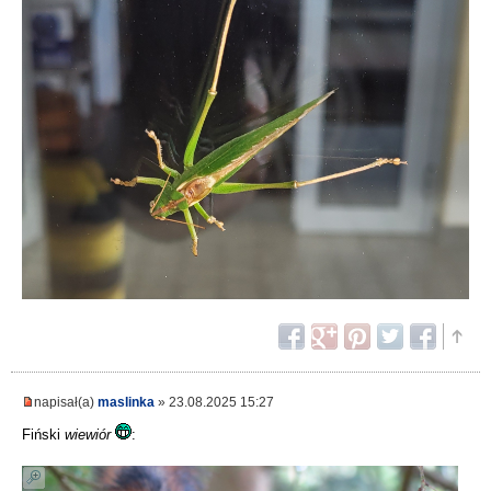
napisał(a)
maslinka
» 23.08.2025 15:27
Fiński
wiewiór
: