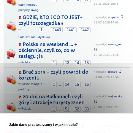
...
13.11.2021 18:41
trasy, noclegi,
przepisy, uwagi
GDZIE, KTO i CO TO JEST-
napisał(a)
su-petar
czyli fotozagadka
21.03.2026 19:00
w
1
2440
2441
2442
...
FotoCroClub - dyskusja
Polska na weekend ... +
napisał(a)
marze_na
ościennie, czyli to, co w
19.10.2021 21:15
zasięgu ;)
w
Polska
1
13
14
15
...
Brač 2013 - czyli powrót do
napisał(a)
dids76
korzeni
04.08.2025 17:50
w
Nasze relacje z
1
14
15
16
...
podróży
20 dni na Bałkanach czyli
napisał(a)
wajheczka
góry i atrakcje turystyczne
26.08.2023 12:27
w
Relacje
1
51
52
53
...
wielokrajowe -
wycieczki objazdowe
Jakie dane przetwarzamy i w jakim celu?
Snakes and alligators czyli
napisał(a)
Kapitańska
Mazury 2020
Baba