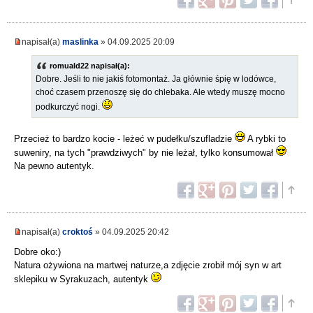
napisał(a)
maslinka
» 04.09.2025 20:09
romuald22 napisał(a):
Dobre. Jeśli to nie jakiś fotomontaż. Ja głównie śpię w lodówce,
choć czasem przenoszę się do chlebaka. Ale wtedy muszę mocno
podkurczyć nogi.
Przecież to bardzo kocie - leżeć w pudełku/szufladzie
A rybki to
suweniry, na tych "prawdziwych" by nie leżał, tylko konsumował
Na pewno autentyk.
napisał(a)
croktoś
» 04.09.2025 20:42
Dobre oko:)
Natura ożywiona na martwej naturze,a zdjęcie zrobił mój syn w art
sklepiku w Syrakuzach, autentyk