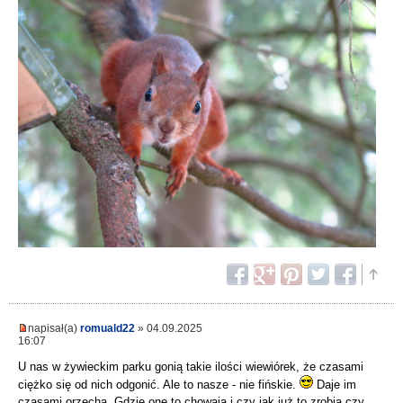
napisał(a)
romuald22
» 04.09.2025
16:07
U nas w żywieckim parku gonią takie ilości wiewiórek, że czasami
ciężko się od nich odgonić. Ale to nasze - nie fińskie.
Daje im
czasami orzecha. Gdzie one to chowają i czy jak już to zrobią czy