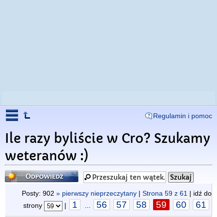
Regulamin i pomoc
Ile razy byliście w Cro? Szukamy
weteranów :)
Odpowiedz
Posty: 902
» pierwszy nieprzeczytany
|
Strona
59
z
61
| idź do
1
56
57
58
59
60
61
strony
|
...