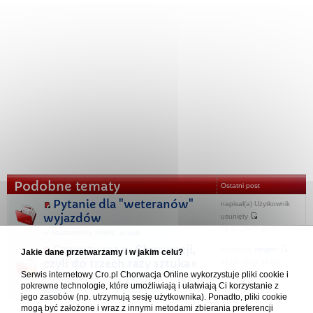
Podobne tematy
Ostatni post
Pytanie dla "weteranów"
napisał(a) Użytkownik
wyjazdów
usunięty
02.07.2025 10:35
w
Apartamenty, hotele, pokoje
Czwarty raz w Chorwacji,
napisał(a)
megidh
Jakie dane przetwarzamy i w jakim celu?
czyli do trzech razy sztuka
10.08.2024 16:01
Serwis internetowy Cro.pl Chorwacja Online wykorzystuje pliki cookie i
w
Nasze relacje z
1
15
16
17
...
pokrewne technologie, które umożliwiają i ułatwiają Ci korzystanie z
podróży
jego zasobów (np. utrzymują sesję użytkownika). Ponadto, pliki cookie
mogą być założone i wraz z innymi metodami zbierania preferencji