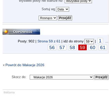
Wyświetl posty nie starsze niż:
Sortuj wg
Odpowiedz
1
Posty: 902 |
Strona
59
z
61
| idź do strony
|
...
56
57
58
59
60
61
Powrót do Wakacje 2026
Skocz do: