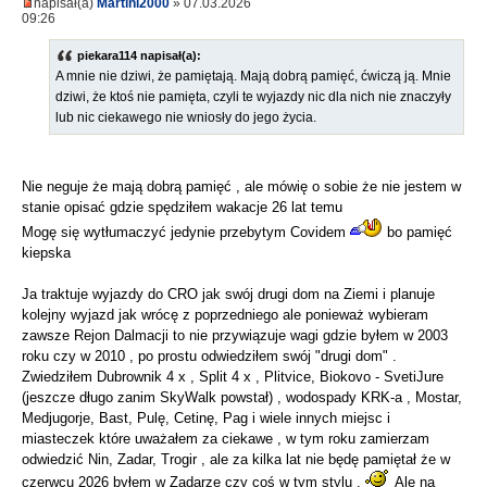
napisał(a)
Martini2000
» 07.03.2026
09:26
piekara114 napisał(a):
A mnie nie dziwi, że pamiętają. Mają dobrą pamięć, ćwiczą ją. Mnie
dziwi, że ktoś nie pamięta, czyli te wyjazdy nic dla nich nie znaczyły
lub nic ciekawego nie wniosły do jego życia.
Nie neguje że mają dobrą pamięć , ale mówię o sobie że nie jestem w
stanie opisać gdzie spędziłem wakacje 26 lat temu
Mogę się wytłumaczyć jedynie przebytym Covidem
bo pamięć
kiepska
Ja traktuje wyjazdy do CRO jak swój drugi dom na Ziemi i planuje
kolejny wyjazd jak wrócę z poprzedniego ale ponieważ wybieram
zawsze Rejon Dalmacji to nie przywiązuje wagi gdzie byłem w 2003
roku czy w 2010 , po prostu odwiedziłem swój "drugi dom" .
Zwiedziłem Dubrownik 4 x , Split 4 x , Plitvice, Biokovo - SvetiJure
(jeszcze długo zanim SkyWalk powstał) , wodospady KRK-a , Mostar,
Medjugorje, Bast, Pulę, Cetinę, Pag i wiele innych miejsc i
miasteczek które uważałem za ciekawe , w tym roku zamierzam
odwiedzić Nin, Zadar, Trogir , ale za kilka lat nie będę pamiętał że w
czerwcu 2026 byłem w Zadarze czy coś w tym stylu .
Ale na