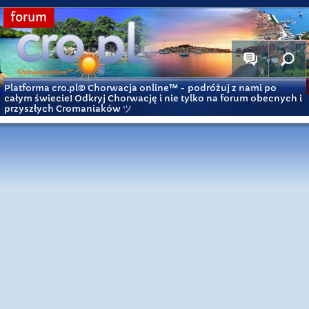
forum
Platforma cro.pl© Chorwacja online™
- podróżuj z nami po
całym świecie! Odkryj Chorwację i nie tylko na forum obecnych i
przyszłych Cromaniaków ツ