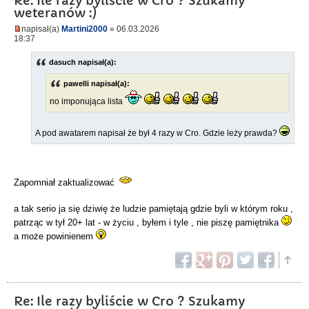
Re: Ile razy byliście w Cro ? Szukamy
weteranów :)
napisał(a)
Martini2000
» 06.03.2026
18:37
dasuch napisał(a):
pawelli napisał(a):
no imponująca lista
A pod awatarem napisał że był 4 razy w Cro. Gdzie leży prawda?
Zapomniał zaktualizować
a tak serio ja się dziwię że ludzie pamiętają gdzie byli w którym roku ,
patrząc w tył 20+ lat - w życiu , byłem i tyle , nie piszę pamiętnika
a może powinienem
Re: Ile razy byliście w Cro ? Szukamy