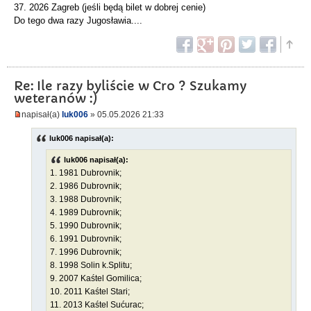
37. 2026 Zagreb (jeśli będą bilet w dobrej cenie)
Do tego dwa razy Jugosławia....
Re: Ile razy byliście w Cro ? Szukamy
weteranów :)
napisał(a)
luk006
» 05.05.2026 21:33
luk006 napisał(a):
luk006 napisał(a):
1. 1981 Dubrovnik;
2. 1986 Dubrovnik;
3. 1988 Dubrovnik;
4. 1989 Dubrovnik;
5. 1990 Dubrovnik;
6. 1991 Dubrovnik;
7. 1996 Dubrovnik;
8. 1998 Solin k.Splitu;
9. 2007 Kaśtel Gomilica;
10. 2011 Kaśtel Stari;
11. 2013 Kaśtel Sućurac;