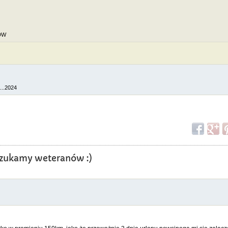
DDW
...2024
? Szukamy weteranów :)