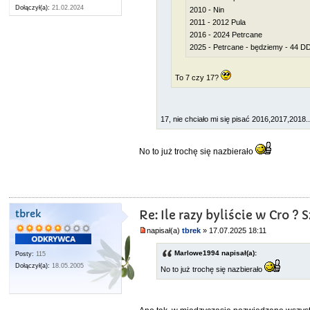
Dołączył(a):
21.02.2024
2010 - Nin
2011 - 2012 Pula
2016 - 2024 Petrcane
2025 - Petrcane - będziemy - 44 
To 7 czy 17?
17, nie chciało mi się pisać 2016,2017,2018..
No to już trochę się nazbierało
tbrek
Re: Ile razy byliście w Cro 
napisał(a)
tbrek
» 17.07.2025 18:11
Marlowe1994 napisał(a):
Posty:
115
Dołączył(a):
18.05.2005
No to już trochę się nazbierało