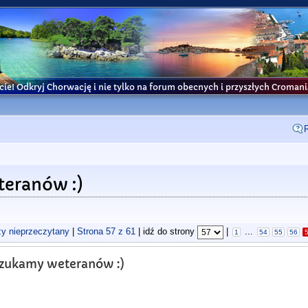
cie! Odkryj Chorwację i nie tylko na forum obecnych i przyszłych Croma
teranów :)
zy nieprzeczytany
|
Strona
57
z
61
| idź do strony
|
...
1
54
55
56
? Szukamy weteranów :)