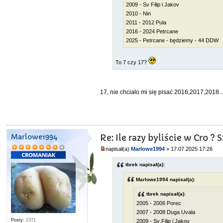
2009 - Sv Filip i Jakov
2010 - Nin
2011 - 2012 Pula
2016 - 2024 Petrcane
2025 - Petrcane - będziemy - 44 DDW
To 7 czy 17?
17, nie chciało mi się pisać 2016,2017,2018..
Marlowe1994
Re: Ile razy byliście w Cro 
napisał(a)
Marlowe1994
» 17.07.2025 17:26
tbrek napisał(a):
Marlowe1994 napisał(a):
tbrek napisał(a):
2005 - 2006 Porec
2007 - 2008 Duga Uvala
Posty:
2371
2009 - Sv Filip i Jakov