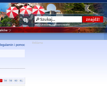
wyszukiwanie zaawansowane
niaków ツ
Regulamin i pomoc
57
58
59
60
61