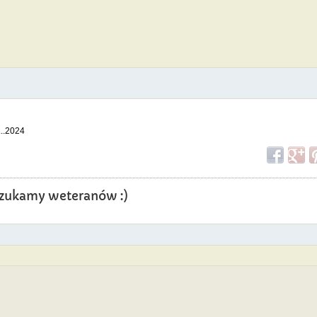
...2024
? Szukamy weteranów :)