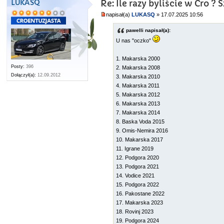
LUKASQ
Re: Ile razy byliście w Cro 
napisał(a)
LUKASQ
» 17.07.2025 10:56
pawelli napisał(a):
U nas "oczko"
1. Makarska 2000
Posty:
396
2. Makarska 2008
Dołączył(a):
12.09.2012
3. Makarska 2010
4. Makarska 2011
5. Makarska 2012
6. Makarska 2013
7. Makarska 2014
8. Baska Voda 2015
9. Omis-Nemira 2016
10. Makarska 2017
11. Igrane 2019
12. Podgora 2020
13. Podgora 2021
14. Vodice 2021
15. Podgora 2022
16. Pakostane 2022
17. Makarska 2023
18. Rovinj 2023
19. Podgora 2024