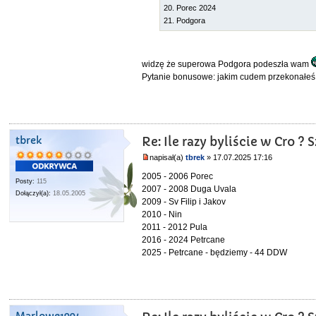
20. Porec 2024
21. Podgora
widzę że superowa Podgora podeszła wam
Pytanie bonusowe: jakim cudem przekonałeś s
tbrek
Re: Ile razy byliście w Cro 
napisał(a)
tbrek
» 17.07.2025 17:16
2005 - 2006 Porec
Posty:
115
2007 - 2008 Duga Uvala
Dołączył(a):
18.05.2005
2009 - Sv Filip i Jakov
2010 - Nin
2011 - 2012 Pula
2016 - 2024 Petrcane
2025 - Petrcane - będziemy - 44 DDW