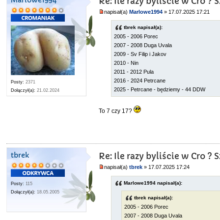
Marlowe1994
Re: Ile razy byliście w Cro 
napisał(a)
Marlowe1994
» 17.07.2025 17:21
tbrek napisał(a):
2005 - 2006 Porec
2007 - 2008 Duga Uvala
2009 - Sv Filip i Jakov
2010 - Nin
2011 - 2012 Pula
2016 - 2024 Petrcane
Posty:
2371
2025 - Petrcane - będziemy - 44 DDW
Dołączył(a):
21.02.2024
To 7 czy 17?
tbrek
Re: Ile razy byliście w Cro 
napisał(a)
tbrek
» 17.07.2025 17:24
Marlowe1994 napisał(a):
Posty:
115
Dołączył(a):
18.05.2005
tbrek napisał(a):
2005 - 2006 Porec
2007 - 2008 Duga Uvala