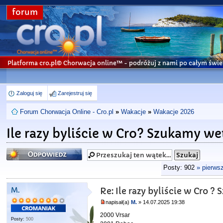
forum
Platforma cro.pl© Chorwacja online™
- podróżuj z nami po całym świe
Zaloguj się
Zarejestruj się
Forum Chorwacja Online - Cro.pl
»
Wakacje
»
Wakacje 2026
Ile razy byliście w Cro? Szukamy we
Odpowiedz
Posty: 902
» pierws
M.
Re: Ile razy byliście w Cro 
napisał(a)
M.
» 14.07.2025 19:38
2000 Vrsar
Posty:
500