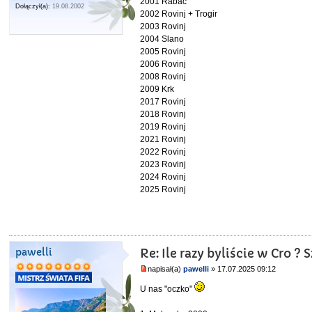
2001 Rabac
Dołączył(a):
19.08.2002
2002 Rovinj + Trogir
2003 Rovinj
2004 Slano
2005 Rovinj
2006 Rovinj
2008 Rovinj
2009 Krk
2017 Rovinj
2018 Rovinj
2019 Rovinj
2021 Rovinj
2022 Rovinj
2023 Rovinj
2024 Rovinj
2025 Rovinj
pawelli
Re: Ile razy byliście w Cro 
napisał(a)
pawelli
» 17.07.2025 09:12
U nas "oczko"