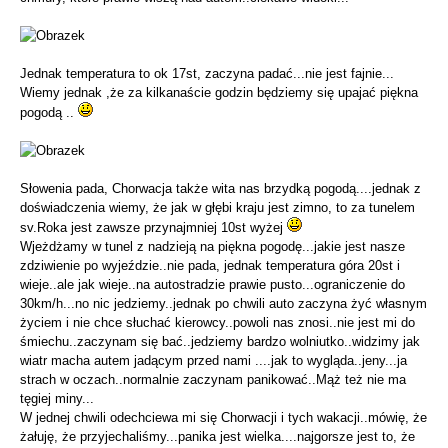
Jednak temperatura to ok 17st, zaczyna padać...nie jest fajnie...
Wiemy jednak ,że za kilkanaście godzin będziemy się upajać piękna
pogodą ..
Słowenia pada, Chorwacja także wita nas brzydką pogodą....jednak z
doświadczenia wiemy, że jak w głębi kraju jest zimno, to za tunelem
sv.Roka jest zawsze przynajmniej 10st wyżej
Wjeżdżamy w tunel z nadzieją na piękna pogodę...jakie jest nasze
zdziwienie po wyjeździe..nie pada, jednak temperatura góra 20st i
wieje..ale jak wieje..na autostradzie prawie pusto...ograniczenie do
30km/h...no nic jedziemy..jednak po chwili auto zaczyna żyć własnym
życiem i nie chce słuchać kierowcy..powoli nas znosi..nie jest mi do
śmiechu..zaczynam się bać..jedziemy bardzo wolniutko..widzimy jak
wiatr macha autem jadącym przed nami ....jak to wygląda..jeny...ja
strach w oczach..normalnie zaczynam panikować..Mąż też nie ma
tęgiej miny...
W jednej chwili odechciewa mi się Chorwacji i tych wakacji..mówię, że
żałuję, że przyjechaliśmy...panika jest wielka....najgorsze jest to, że