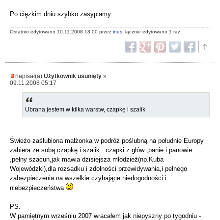
Po ciężkim dniu szybko zasypiamy..
Ostatnio edytowano 10.11.2008 18:00 przez
ines
, łącznie edytowano 1 raz
napisał(a)
Użytkownik usunięty
»
09.11.2008 05:17
Ubrana jestem w kilka warstw, czapkę i szalik
Świeżo zaślubiona małżonka w podróż poślubną na południe Europy
zabiera ze sobą czapkę i szalik...czapki z głów ,panie i panowie
,pełny szacun,jak mawia dzisiejsza młodzież(np.Kuba
Wojewódzki),dla rozsądku i zdolności przewidywania,i pełnego
zabezpieczenia na wszelkie czyhające niedogodności i
niebezpieczeństwa
PS.
W pamiętnym wrześniu 2007 wracałem jak niepyszny po tygodniu -