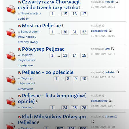
Czwarty raz w Chorwacji,
napisał(a)
megidh
czyli do trzech razy sztuka
10.08.2024 16:01
w
Nasze relacje z
1
15
16
17
...
podróży
Most na Peljeśac
napisał(a)
damianisko5
w
Samochodem -
1
30
31
32
...
10.07.2023 16:40
trasy, noclegi,
przepisy, uwagi
Półwysep Peljesac
napisał(a)
Ural
08.08.2021 14:31
w
Regiony i
1
13
14
15
...
miejscowości
turystyczne
Peljesac - co polecicie
napisał(a)
tkdiablo
18.04.2023 11:54
w
Regiony i
1
8
9
10
...
miejscowości
turystyczne
Peljesac - lista kempingów(
napisał(a)
opinie)
damianisko5
06.05.2024 13:37
w
Kempingi
1
24
25
26
...
Klub Miłośników Półwyspu
napisał(a)
daszma2
Pelješac
16.06.2026 11:10
w
Regiony i
1
507
508
509