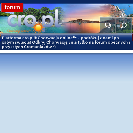
forum
Platforma cro.pl© Chorwacja online™
- podróżuj z nami po
całym świecie! Odkryj Chorwację i nie tylko na forum obecnych i
przyszłych Cromaniaków ツ