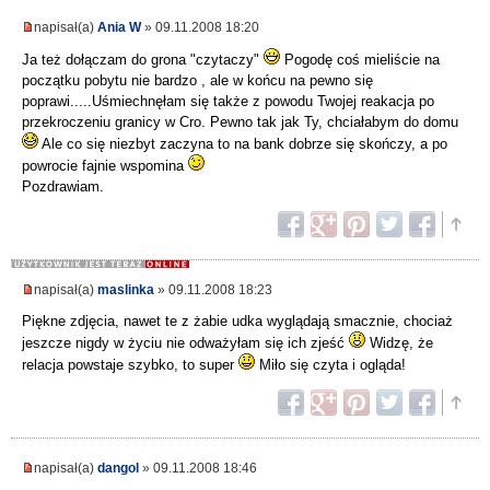
napisał(a)
Ania W
» 09.11.2008 18:20
Ja też dołączam do grona "czytaczy"
Pogodę coś mieliście na
początku pobytu nie bardzo , ale w końcu na pewno się
poprawi.....Uśmiechnęłam się także z powodu Twojej reakacja po
przekroczeniu granicy w Cro. Pewno tak jak Ty, chciałabym do domu
Ale co się niezbyt zaczyna to na bank dobrze się skończy, a po
powrocie fajnie wspomina
Pozdrawiam.
napisał(a)
maslinka
» 09.11.2008 18:23
Piękne zdjęcia, nawet te z żabie udka wyglądają smacznie, chociaż
jeszcze nigdy w życiu nie odważyłam się ich zjeść
Widzę, że
relacja powstaje szybko, to super
Miło się czyta i ogląda!
napisał(a)
dangol
» 09.11.2008 18:46