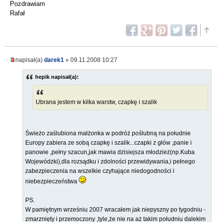
Pozdrawiam
Rafał
napisał(a)
darek1
» 09.11.2008 10:27
hepik napisał(a):
Ubrana jestem w kilka warstw, czapkę i szalik
Świeżo zaślubiona małżonka w podróż poślubną na południe
Europy zabiera ze sobą czapkę i szalik...czapki z głów ,panie i
panowie ,pełny szacun,jak mawia dzisiejsza młodzież(np.Kuba
Wojewódzki),dla rozsądku i zdolności przewidywania,i pełnego
zabezpieczenia na wszelkie czyhające niedogodności i
niebezpieczeństwa
PS.
W pamiętnym wrześniu 2007 wracałem jak niepyszny po tygodniu -
zmarznięty i przemoczony ,tyle,że nie na aż takim południu dalekim