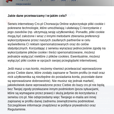
...
miejscowości
turystyczne
Bo tam nas jeszcze nie było
napisał(a)
piekara114
Jakie dane przetwarzamy i w jakim celu?
– Peljesac 2014
Serwis internetowy Cro.pl Chorwacja Online wykorzystuje pliki cookie i
04.01.2023 18:51
w
Nasze relacje z
1
13
14
15
...
pokrewne technologie, które umożliwiają i ułatwiają Ci korzystanie z
podróży
jego zasobów (np. utrzymują sesję użytkownika). Ponadto, pliki cookie
mogą być założone i wraz z innymi metodami zbierania preferencji
wykorzystywane przez naszych zaufanych partnerów w celu
Forum Chorwacja Online - Cro.pl
wyświetlenia Ci reklam spersonalizowanych oraz do celów
statystycznych. Korzystając z serwisu wyrażasz jednocześnie zgodę na
Usuń ciasteczka
• Strefa czasowa: UTC + 1 (Polska - czas zimowy) [
DST
]
wykorzystanie plików cookie i treści spersonalizowane, możesz
jednakże wyłączyć niektóre z plików cookies. Ewentualnie, możesz
wyłączyć pliki cookie w opcjach swojej przeglądarki internetowej.
Jeśli masz u nas konto, możemy również przetwarzać wprowadzone
przez Ciebie dane, które zostały zapisane w Twoim profilu (e-mail oraz
nick użytkownika są niezbędne do posiadania konta, pozostałe dane
są wprowadzane dobrowolnie). Nie musisz się jednak martwić,
jakiekolwiek dane wprowadzone przez Ciebie do bazy cro.pl nie będą
bez Twojej zgody przekazane innym podmiotom (poza sytuacjami,
które są wymagane przez prawo) i służą jedynie do korzystania z
[
reklama
] [
kontakt
]
serwisu cro.pl. Nie odsprzedamy więc Twojego e-maila ani innej
Platforma cro.pl© Chorwacja online™ wykorzystuje cookies do prawidłowego działania, te pliki
gromadzą na Twoim komputerze dane ułatwiające korzystanie z serwisu; więcej informacji w
zapisanej w profilu danej żadnemu zewnętrznemu podmiotowi.
polityce prywatności
.
Szczegółowe informacje znajdziesz w
polityce prywatności
oraz
Redakcja platformy cro.pl© Chorwacja online™ nie odpowiada za treści zamieszczone przez
Regulaminie.
użytkowników. Korzystanie z serwisu oznacza akceptację regulaminu. Serwis ma charakter
wyłącznie informacyjny. Cro.pl© nie reprezentuje interesów żadnego biura podróży, nie zajmuje