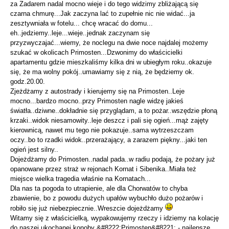
za Zadarem nadal mocno wieje i do tego widzimy zbliżającą się
czarna chmurę...Jak zaczyna lać to zupełnie nic nie widać...ja
zesztywniała w fotelu... chcę wracać do domu...
eh..jedziemy..leje...wieje..jednak zaczynam się
przyzwyczajać...wiemy, że noclegu na dwie noce najdalej możemy
szukać w okolicach Primosten...Dzwonimy do właścicielki
apartamentu gdzie mieszkaliśmy kilka dni w ubiegłym roku..okazuje
się, że ma wolny pokój..umawiamy się z nią, że będziemy ok.
godz.20.00.
Zjeżdżamy z autostrady i kierujemy się na Primosten..Leje
mocno...bardzo mocno..przy Primosten nagle widzę jakieś
światła..dziwne..dokładnie się przyglądam, a to pożar..wszędzie płoną
krzaki..widok niesamowity..leje deszcz i pali się ogień...mąż zajęty
kierownicą, nawet mu tego nie pokazuje..sama wytrzeszczam
oczy..bo to rzadki widok..przerażający, a zarazem piękny...jaki ten
ogień jest silny..
Dojeżdżamy do Primosten..nadal pada..w radiu podają, że pożary już
opanowane przez straż w rejonach Kornat i Sibenika..Miała też
miejsce wielka tragedia właśnie na Kornatach...
Dla nas ta pogoda to utrapienie, ale dla Chorwatów to chyba
zbawienie, bo z powodu dużych upałów wybuchło dużo pożarów i
robiło się już niebezpiecznie..Wreszcie dojeżdżamy
Witamy się z właścicielką, wypakowujemy rzeczy i idziemy na kolację
do naszej ukochanej konoby &#8222;Primosten&#8221; - najlepsze