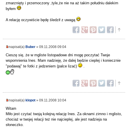
zmarznięty i przemoczony ,tyle,że nie na aż takim południu dalekim
byłem
A relację oczywiście będę śledził z uwagą
napisał(a)
Buber
» 09.11.2008 09:04
Cieszę się, że w mgliste listopadowe dni mogę poczytać Twoje
wspomnienia Ines. Mam nadzieję, że dalej będzie cieplej i koniecznie
"podawaj" te fotki z jedzeniem (palce lizać)
.
napisał(a)
klopot
» 09.11.2008 10:04
Witam
Miło jest czytać twoją kolejną relację Ines. Za oknami zimno i mglisto,
chociaż w twojej relacji też nie najcieplej, ale jest nadzieja na
słoneczko.