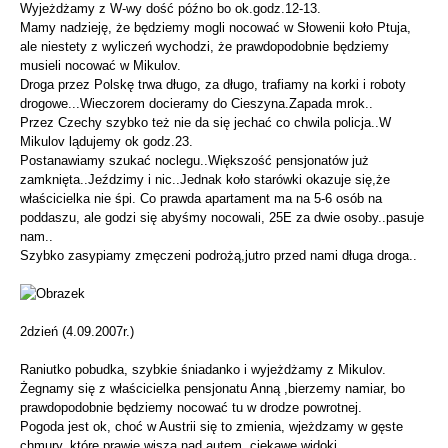
Wyjeżdżamy z W-wy dość późno bo ok.godz.12-13.
Mamy nadzieję, że będziemy mogli nocować w Słowenii koło Ptuja,
ale niestety z wyliczeń wychodzi, że prawdopodobnie będziemy
musieli nocować w Mikulov.
Droga przez Polskę trwa długo, za długo, trafiamy na korki i roboty
drogowe...Wieczorem docieramy do Cieszyna.Zapada mrok..
Przez Czechy szybko też nie da się jechać co chwila policja..W
Mikulov lądujemy ok godz.23.
Postanawiamy szukać noclegu..Większość pensjonatów już
zamknięta..Jeździmy i nic..Jednak koło starówki okazuje się,że
właścicielka nie śpi. Co prawda apartament ma na 5-6 osób na
poddaszu, ale godzi się abyśmy nocowali, 25E za dwie osoby..pasuje
nam..
Szybko zasypiamy zmęczeni podrożą,jutro przed nami długa droga..
2dzień (4.09.2007r.)
Raniutko pobudka, szybkie śniadanko i wyjeżdżamy z Mikulov.
Żegnamy się z właścicielka pensjonatu Anną ,bierzemy namiar, bo
prawdopodobnie będziemy nocować tu w drodze powrotnej.
Pogoda jest ok, choć w Austrii się to zmienia, wjeżdzamy w gęste
chmury, które prawie wiszą nad autem..ciekawe widoki...