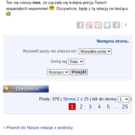
Też się cieszę
ines
, że zaczęła się kolejna porcja Twoich
wspaniałych wspomnień
. Oczywiście, będę z tą relacją na bieżąco
Następna strona
Wyświetl posty nie starsze niż:
Sortuj wg
Odpowiedz
Posty: 370 |
Strona
1
z
25
| idź do strony
|
1
2
3
4
5
25
...
Powrót do Nasze relacje z podróży