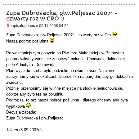
Zupa Dubrovacka, płw.Peljesac 2007r -
czwarty raz w CRO :)
napisał(a)
ines
» 09.11.2008 04:22
Zupa Dubrovacka, płw.Peljesac 2007r....czwarty raz w Cro
Nasza podróż poślubna
Po wcześniejszym pobycie na Riwierze Makarskiej i w Primosten
postanowiliśmy wreszcie zobaczyć południe Chorwacji, dokładniej
perłę Adriatyku -Dubrownik.
Plan wyjazdu trzeba było podzielić na dwie części. Najpierw
zatrzymamy się w okolicach Dubrovnika na parę dni, aby go dokładnie
zwiedzić.
Później przenosimy się w inne miejsce na słodkie leniuchowanie,
dobrze aby było też na południu..
Podróż ta, to też nasza podróz poślubna , dlatego chcemy aby była
wyjatkowa
Decyzja zapada:
Zupa Dubrovacka i płw.Peljesac
1dzień (3.09.2007r.)