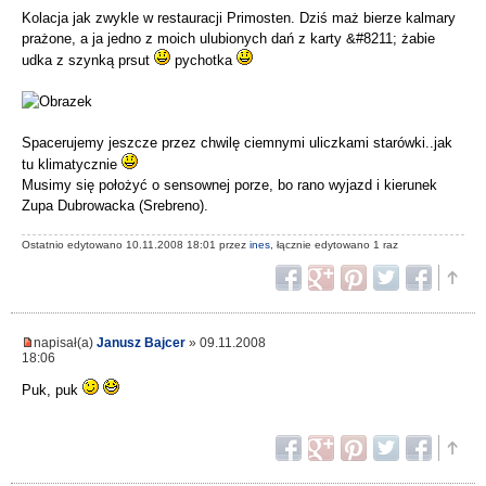
Kolacja jak zwykle w restauracji Primosten. Dziś maż bierze kalmary
prażone, a ja jedno z moich ulubionych dań z karty &#8211; żabie
udka z szynką prsut
pychotka
Spacerujemy jeszcze przez chwilę ciemnymi uliczkami starówki..jak
tu klimatycznie
Musimy się położyć o sensownej porze, bo rano wyjazd i kierunek
Zupa Dubrowacka (Srebreno).
Ostatnio edytowano 10.11.2008 18:01 przez
ines
, łącznie edytowano 1 raz
napisał(a)
Janusz Bajcer
» 09.11.2008
18:06
Puk, puk