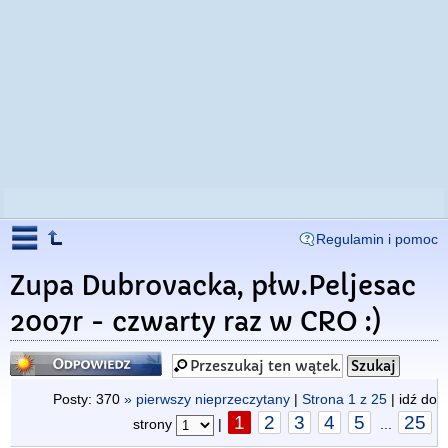
Regulamin i pomoc
Zupa Dubrovacka, płw.Peljesac
2007r - czwarty raz w CRO :)
Odpowiedz
Posty: 370
» pierwszy nieprzeczytany
|
Strona
1
z
25
| idź do
1
2
3
4
5
25
strony
|
...