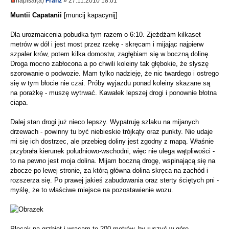
napisał(a)
Franz
» 27.11.2010 18:01
Muntii Capatanii
[muncij kapacynij]
Dla urozmaicenia pobudka tym razem o 6:10. Zjeżdżam kilkaset
metrów w dół i jest most przez rzekę - skręcam i mijając najpierw
szpaler krów, potem kilka domostw, zagłębiam się w boczną dolinę.
Droga mocno zabłocona a po chwili koleiny tak głębokie, że słyszę
szorowanie o podwozie. Mam tylko nadzieję, że nic twardego i ostrego
się w tym błocie nie czai. Próby wyjazdu ponad koleiny skazane są
na porażkę - muszę wytrwać. Kawałek lepszej drogi i ponownie błotna
ciapa.
Dalej stan drogi już nieco lepszy. Wypatruję szlaku na mijanych
drzewach - powinny tu być niebieskie trójkąty oraz punkty. Nie udaje
mi się ich dostrzec, ale przebieg doliny jest zgodny z mapą. Właśnie
przybrała kierunek południowo-wschodni, więc nie ulega wątpliwości -
to na pewno jest moja dolina. Mijam boczną drogę, wspinającą się na
zbocze po lewej stronie, za którą główna dolina skręca na zachód i
rozszerza się. Po prawej jakieś zabudowania oraz sterty ściętych pni -
myślę, że to właściwe miejsce na pozostawienie wozu.
Plecak na grzbiet i wracam te 200 metrów, by ruszyć w górę