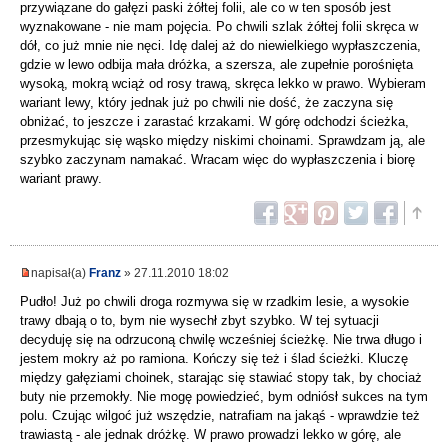
przywiązane do gałęzi paski żółtej folii, ale co w ten sposób jest
wyznakowane - nie mam pojęcia. Po chwili szlak żółtej folii skręca w
dół, co już mnie nie nęci. Idę dalej aż do niewielkiego wypłaszczenia,
gdzie w lewo odbija mała dróżka, a szersza, ale zupełnie porośnięta
wysoką, mokrą wciąż od rosy trawą, skręca lekko w prawo. Wybieram
wariant lewy, który jednak już po chwili nie dość, że zaczyna się
obniżać, to jeszcze i zarastać krzakami. W górę odchodzi ścieżka,
przesmykując się wąsko między niskimi choinami. Sprawdzam ją, ale
szybko zaczynam namakać. Wracam więc do wypłaszczenia i biorę
wariant prawy.
napisał(a)
Franz
» 27.11.2010 18:02
Pudło! Już po chwili droga rozmywa się w rzadkim lesie, a wysokie
trawy dbają o to, bym nie wysechł zbyt szybko. W tej sytuacji
decyduję się na odrzuconą chwilę wcześniej ścieżkę. Nie trwa długo i
jestem mokry aż po ramiona. Kończy się też i ślad ścieżki. Kluczę
między gałęziami choinek, starając się stawiać stopy tak, by chociaż
buty nie przemokły. Nie mogę powiedzieć, bym odniósł sukces na tym
polu. Czując wilgoć już wszędzie, natrafiam na jakąś - wprawdzie też
trawiastą - ale jednak dróżkę. W prawo prowadzi lekko w górę, ale