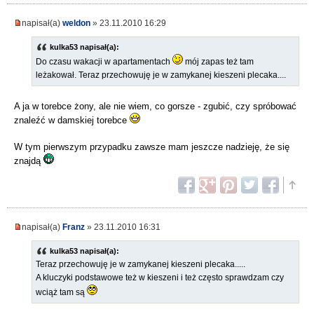
napisał(a)
weldon
» 23.11.2010 16:29
kulka53 napisał(a):
Do czasu wakacji w apartamentach
mój zapas też tam
leżakował. Teraz przechowuję je w zamykanej kieszeni plecaka....
A ja w torebce żony, ale nie wiem, co gorsze - zgubić, czy spróbować
znaleźć w damskiej torebce
W tym pierwszym przypadku zawsze mam jeszcze nadzieję, że się
znajdą
napisał(a)
Franz
» 23.11.2010 16:31
kulka53 napisał(a):
Teraz przechowuję je w zamykanej kieszeni plecaka.....
A kluczyki podstawowe też w kieszeni i też często sprawdzam czy
wciąż tam są