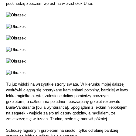
podchodzę zboczem wprost na wierzchołek Ursu.
Tu już widoki na wszystkie strony świata. W kierunku mojej dalszej
wędrówki ciągną się przetykane kamieniami połoniny, bardziej w lewo
lekką mgiełką okryte, zalesione doliny pomiędzy bocznymi
grzbietami, a całkiem na południu - poszarpany grzbiet rezerwatu
Buila-Vanturarita [buila wynturarica]. Spoglądam z lekkim niepokojem
na zegarek - wejście zajęło mi cztery godziny, a myślałem, że
zmieszczę się w trzech. Trudno, będę się martwił później.
Schodzę łagodnym grzbietem na siodło i tylko odrobinę bardziej