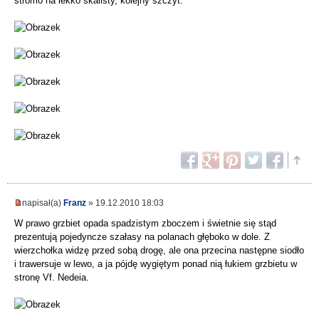
stromo na lekko skalisty, kolejny szczyt.
napisał(a)
Franz
» 19.12.2010 18:03
W prawo grzbiet opada spadzistym zboczem i świetnie się stąd
prezentują pojedyncze szałasy na polanach głęboko w dole. Z
wierzchołka widzę przed sobą drogę, ale ona przecina następne siodło
i trawersuje w lewo, a ja pójdę wygiętym ponad nią łukiem grzbietu w
stronę Vf. Nedeia.