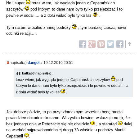
No i super
teraz wiem, jak wygląda jeden z Capatańskich
szczytów
pod którym to dane nam było tylko przejeżdżać i to
pewnie w oddali.... a z dołu widać było tylko las
.
Tym razem wróciłeś z innej podróży
, tym bardziej cieszą nowe
odcinki relacji.....
napisał(a)
dangol
» 19.12.2010 20:51
kulka53 napisał(a):
teraz wiem, jak wygląda jeden z Capatańskich szczytów
pod
którym to dane nam było tylko przejeżdżać i to pewnie w oddali.... a
z dołu widać było tylko las
.
Jak dobrze pójdzie, to po przyszłorocznym wrześniu będę mogła
powiedzieć dokadnie to samo. Wszystko bowiem wskazuje na to, że
bez jednego dnia w Retezacie się nie obejdzie
, a stamtąd
dalej
na wschód najprawdopodobniej drogą 7A właśnie u podnóży Muntii
Capatanii
.