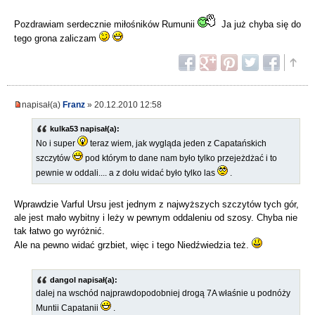
Pozdrawiam serdecznie miłośników Rumunii
Ja już chyba się do
tego grona zaliczam
napisał(a)
Franz
» 20.12.2010 12:58
kulka53 napisał(a):
No i super
teraz wiem, jak wygląda jeden z Capatańskich
szczytów
pod którym to dane nam było tylko przejeżdżać i to
pewnie w oddali.... a z dołu widać było tylko las
.
Wprawdzie Varful Ursu jest jednym z najwyższych szczytów tych gór,
ale jest mało wybitny i leży w pewnym oddaleniu od szosy. Chyba nie
tak łatwo go wyróżnić.
Ale na pewno widać grzbiet, więc i tego Niedźwiedzia też.
dangol napisał(a):
dalej na wschód najprawdopodobniej drogą 7A właśnie u podnóży
Muntii Capatanii
.