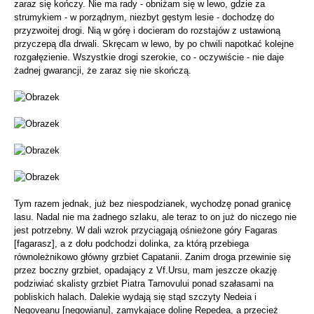
zaraz się kończy. Nie ma rady - obniżam się w lewo, gdzie za
strumykiem - w porządnym, niezbyt gęstym lesie - dochodzę do
przyzwoitej drogi. Nią w górę i docieram do rozstajów z ustawioną
przyczepą dla drwali. Skręcam w lewo, by po chwili napotkać kolejne
rozgałęzienie. Wszystkie drogi szerokie, co - oczywiście - nie daje
żadnej gwarancji, że zaraz się nie skończą.
Tym razem jednak, już bez niespodzianek, wychodzę ponad granicę
lasu. Nadal nie ma żadnego szlaku, ale teraz to on już do niczego nie
jest potrzebny. W dali wzrok przyciągają ośnieżone góry Fagaras
[fagarasz], a z dołu podchodzi dolinka, za którą przebiega
równoleżnikowo główny grzbiet Capatanii. Zanim droga przewinie się
przez boczny grzbiet, opadający z Vf.Ursu, mam jeszcze okazję
podziwiać skalisty grzbiet Piatra Tarnovului ponad szałasami na
pobliskich halach. Dalekie wydają się stąd szczyty Nedeia i
Negoveanu [negowianu], zamykające dolinę Repedea, a przecież