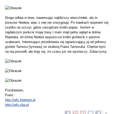
Droga odbija w lewo, trawersując najbliższy wierzchołek, ale to
przecież Nedeia, więc z niej nie zrezygnuję. Po trawkach wspinam się
szybko na szczyt, gdzie zarządzam krótki popas. Jestem w
najdalszym punkcie mojej trasy i mam stąd pełny wgląd w dolinę
Repedea, do której Nedeia wypuszcza krótki grzbiecik z paroma
szałasami. Interesująco przedstawia się ograniczający ją od północy
grzbiet Tarnovu [tyrnowu] ze skalistą Piatra Tarnovului. Chętnie bym
na nią poszedł, ale boję się, że czasu już nie wystarczy. Zobaczymy.
Pozdrawiam,
Franz
http://wfs.freehost.pl
http://wfs.cba.pl