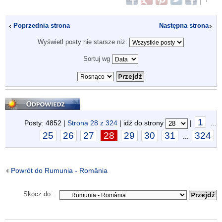
Poprzednia strona
Następna strona
Wyświetl posty nie starsze niż:
Sortuj wg
Odpowiedz
1
Posty: 4852 |
Strona
28
z
324
| idź do strony
|
...
25
26
27
28
29
30
31
324
...
Powrót do Rumunia - România
Skocz do: