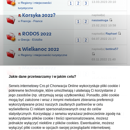
13.03.2023 20:10
w
Regiony i miejscowości
1
2
3
turystyczne
Korsyka 2022?
napisał(a)
naszastruga
w
Francja - France
1
2
15.02.2022 10:58
RODOS 2022
napisał(a)
Raphael
04.07.2022 21:27
w
Grecja - Ελλάδα
1
2
Wielkanoc 2022
napisał(a)
bettina57
w
Regiony i miejscowości turystyczne
03.11.2022 21:40
Majówka 2022
napisał(a)
husband
w
Regiony i miejscowości turystyczne
1
2
Jakie dane przetwarzamy i w jakim celu?
19.05.2022 15:14
Valalta 2022
Serwis internetowy Cro.pl Chorwacja Online wykorzystuje pliki cookie i
napisał(a)
Asidar
pokrewne technologie, które umożliwiają i ułatwiają Ci korzystanie z
10.08.2022 18:24
w
Naturystyczna Chorwacja
jego zasobów (np. utrzymują sesję użytkownika). Ponadto, pliki cookie
mogą być założone i wraz z innymi metodami zbierania preferencji
wykorzystywane przez naszych zaufanych partnerów w celu
Forum Chorwacja Online - Cro.pl
wyświetlenia Ci reklam spersonalizowanych oraz do celów
statystycznych. Korzystając z serwisu wyrażasz jednocześnie zgodę na
Usuń ciasteczka
• Strefa czasowa: UTC + 1 (Polska - czas zimowy) [
DST
]
wykorzystanie plików cookie i treści spersonalizowane, możesz
jednakże wyłączyć niektóre z plików cookies. Ewentualnie, możesz
wyłączyć pliki cookie w opcjach swojej przeglądarki internetowej.