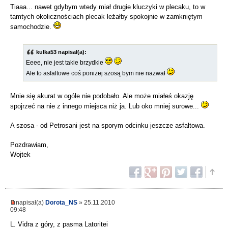
Tiaaa... nawet gdybym wtedy miał drugie kluczyki w plecaku, to w
tamtych okolicznościach plecak leżałby spokojnie w zamkniętym
samochodzie.
kulka53 napisał(a):
Eeee, nie jest takie brzydkie
Ale to asfaltowe coś poniżej szosą bym nie nazwał
Mnie się akurat w ogóle nie podobało. Ale może miałeś okazję
spojrzeć na nie z innego miejsca niż ja. Lub oko mniej surowe...
A szosa - od Petrosani jest na sporym odcinku jeszcze asfaltowa.
Pozdrawiam,
Wojtek
napisał(a)
Dorota_NS
» 25.11.2010
09:48
L. Vidra z góry, z pasma Latoritei