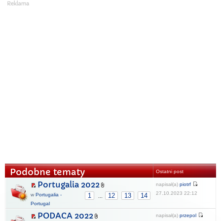
Podobne tematy
Ostatni post
Portugalia 2022
napisał(a)
piotrf
27.10.2023 22:12
w
Portugalia -
1
12
13
14
...
Portugal
PODACA 2022
napisał(a)
przepol