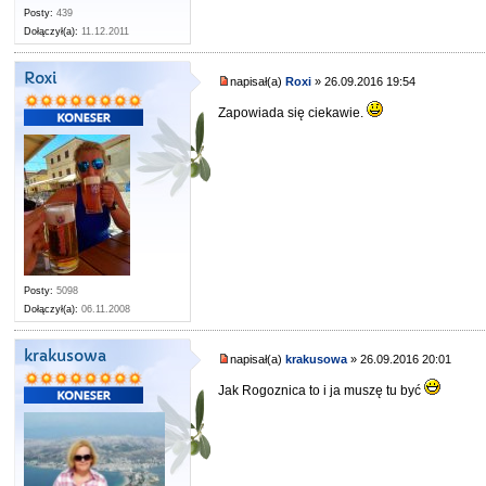
Posty:
439
Dołączył(a):
11.12.2011
Roxi
napisał(a)
Roxi
» 26.09.2016 19:54
Zapowiada się ciekawie.
Posty:
5098
Dołączył(a):
06.11.2008
krakusowa
napisał(a)
krakusowa
» 26.09.2016 20:01
Jak Rogoznica to i ja muszę tu być