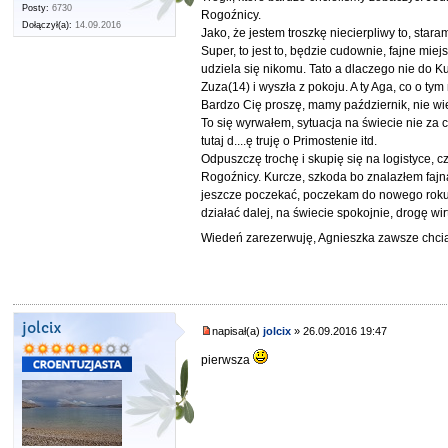
Posty:
6730
Rogoźnicy.
Dołączył(a):
14.09.2016
Jako, że jestem troszkę niecierpliwy to, stara
Super, to jest to, będzie cudownie, fajne mie
udziela się nikomu. Tato a dlaczego nie do Kukl
Zuza(14) i wyszła z pokoju. A ty Aga, co o tym
Bardzo Cię proszę, mamy październik, nie wi
To się wyrwałem, sytuacja na świecie nie za
tutaj d....ę truję o Primostenie itd.
Odpuszczę trochę i skupię się na logistyce, cz
Rogoźnicy. Kurcze, szkoda bo znalazłem fajną
jeszcze poczekać, poczekam do nowego roku i 
działać dalej, na świecie spokojnie, drogę wi
Wiedeń zarezerwuję, Agnieszka zawsze chcia
jolcix
napisał(a)
jolcix
» 26.09.2016 19:47
pierwsza