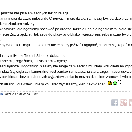
jeszcze nie pisałem żadnych takich relacji.
iania mojej dziatwie miłości do Chorwacji, moje działania muszą być bardzo przem
im członkom rodziny.
ak zawsze, ale będziemy nocować po drodze, także długo nie będziesz musiała się
iście Zuziu będzie. I tak żeby do plaży było blisko i wieczorem, żeby można było 
e.
y Sibenik i Trogir. Tato ale my nie chcemy jeździć i oglądać, chcemy się kąpać a d
 taty miły jest Trogir i Sibenik, dobranoc.
rzcie mi, Rogoźnica jest strzałem w dychę.
ęści lądowej Rogoźnicy (niestety nie mogę zamieścić filmu który wrzuciłem na yt p
h plaż (są większe i kameralne) jest bardzo sympatyczna stara część miasta usyt
zecz biorąc, bez codziennych wyjazdów z miasta można dzieciom zapewnić wiele at
tych atrakcji, dla dzieci i nie tylko. Jutro wyruszamy, kierunek Wiedeń.
ro
, łącznie edytowano 1 raz