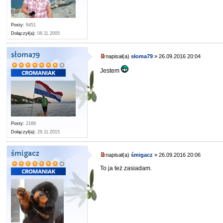
Posty:
6451
Dołączył(a):
08.11.2005
słoma79
napisał(a)
słoma79
» 26.09.2016 20:04
Jestem
Posty:
2166
Dołączył(a):
29.11.2015
śmigacz
napisał(a)
śmigacz
» 26.09.2016 20:06
To ja też zasiadam.