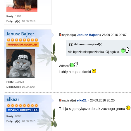
Posty:
1703
Dołączył(a):
18.09.2016
Janusz Bajcer
napisał(a)
Janusz Bajcer
» 26.09.2016 20:07
Habanero napisał(a):
Ale będzie niespodzianka. Oj będzie.
Witam
Lubię niespodzianki
Posty:
109323
Dołączył(a):
10.09.2004
elka21
napisał(a)
elka21
» 26.09.2016 20:25
To i ja się przyłącze do tak zacnego grona
Posty:
9805
Dołączył(a):
20.08.2015