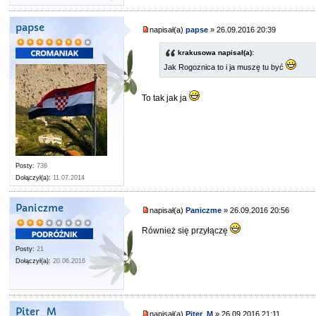
papse
napisał(a)
papse
» 26.09.2016 20:39
krakusowa napisał(a):
Jak Rogoznica to i ja muszę tu być
To tak jak ja
Posty:
736
Dołączył(a):
11.07.2014
Paniczme
napisał(a)
Paniczme
» 26.09.2016 20:56
Również się przyłączę
Posty:
21
Dołączył(a):
20.06.2016
Piter_M
napisał(a)
Piter_M
» 26.09.2016 21:11