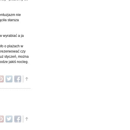
 entuzjazm nie
ąciła starsza
w wyrabiać a ja
info o plażach w
zarezerwować czy
już styczeń, można
rodze jakiś nocleg.