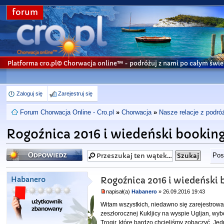
forum
Platforma cro.pl© Chorwacja online™
- podróżuj z nami po całym świe
Zaloguj się
Zarejestruj się
Forum Chorwacja Online - Cro.pl
»
Chorwacja
»
Nasze relacje z podró
Rogoźnica 2016 i wiedeński bookin
Odpowiedz
Pos
Habanero
Rogoźnica 2016 i wiedeński 
napisał(a)
Habanero
» 26.09.2016 19:43
Witam wszystkich, niedawno się zarejestrowa
zeszłorocznej Kukljicy na wyspie Ugljan, wy
Trogir, które bardzo chcieliśmy zobaczyć. Je