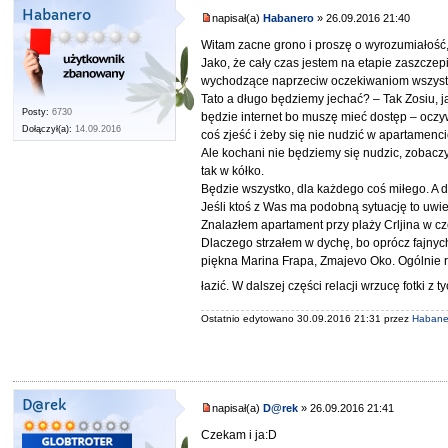
Habanero
napisał(a)
Habanero
» 26.09.2016 21:40
Witam zacne grono i proszę o wyrozumiałość, 
Jako, że cały czas jestem na etapie zaszczep
wychodzące naprzeciw oczekiwaniom wszystk
Tato a długo będziemy jechać? – Tak Zosiu, j
Posty:
6730
będzie internet bo muszę mieć dostęp – oczyw
Dołączył(a):
14.09.2016
coś zjeść i żeby się nie nudzić w apartamenci
Ale kochani nie będziemy się nudzic, zobaczym
tak w kółko.
Będzie wszystko, dla każdego coś miłego. A dla
Jeśli ktoś z Was ma podobną sytuację to uwie
Znalazłem apartament przy plaży Crljina w cz
Dlaczego strzałem w dychę, bo oprócz fajnyc
piękna Marina Frapa, Zmajevo Oko. Ogólnie r
łazić. W dalszej części relacji wrzucę fotki z 
Ostatnio edytowano 30.09.2016 21:31 przez
Habane
D@rek
napisał(a)
D@rek
» 26.09.2016 21:41
Czekam i ja:D