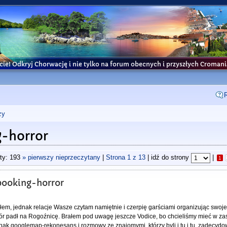
cie! Odkryj Chorwację i nie tylko na forum obecnych i przyszłych Croma
ży
g-horror
ty: 193
» pierwszy nieprzeczytany
|
Strona
1
z
13
| idź do strony
|
1
booking-horror
łem, jednak relacje Wasze czytam namiętnie i czerpię garściami organizując swoj
bór padł na Rogoźnicę. Brałem pod uwagę jeszcze Vodice, bo chcieliśmy mieć w zas
dnak googlemap-rekonesans i rozmowy ze znajomymi, którzy byli i tu i tu, zadecydo