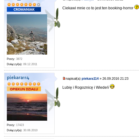
Ciekawi mnie co to jest ten booking-horror
Posty:
3872
Dołączył(a):
09.12.2011
piekara114
napisał(a)
piekara114
» 26.09.2016 21:23
Lubię i Rogoznicę i Wiedeń
Posty:
17423
Dołączył(a):
30.06.2010