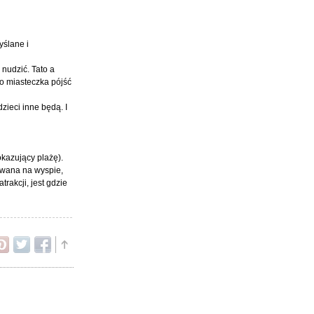
yślane i
 nudzić. Tato a
do miasteczka pójść
zieci inne będą. I
okazujący plażę).
uowana na wyspie,
rakcji, jest gdzie