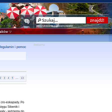
wyszukiwanie zaawansowane
niaków ツ
Regulamin i pomoc
...
2
3
4
5
13
e cro-eskapady. Po
ięgu Sibenik i
wały - jedziemy do