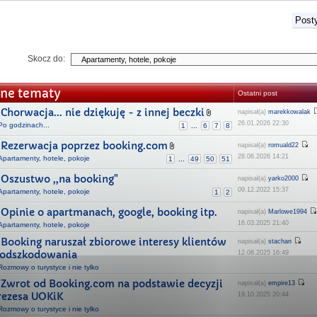
Posty
Skocz do:
ne tematy
Ostatni post
Chorwacja... nie dziękuję - z innej beczki
napisał(a)
marekkowalak
26.01.2026 22:30
Po godzinach...
1
...
6
7
8
Rezerwacja poprzez booking.com
napisał(a)
romuald22
28.06.2026 14:21
Apartamenty, hotele, pokoje
1
...
49
50
51
Oszustwo ,,na booking"
napisał(a)
yarko2000
09.12.2022 15:37
Apartamenty, hotele, pokoje
1
2
Opinie o apartmanach, google, booking itp.
napisał(a)
Marlowe1994
16.03.2025 21:40
Apartamenty, hotele, pokoje
Booking naruszał zbiorowe interesy klientów
napisał(a)
stachan
 odszkodowania
12.08.2025 16:49
Rozmowy o turystyce i nie tylko
Zwrot od Booking.com na podstawie decyzji
napisał(a)
empire13
rezesa UOKiK
19.10.2025 20:44
Rozmowy o turystyce i nie tylko