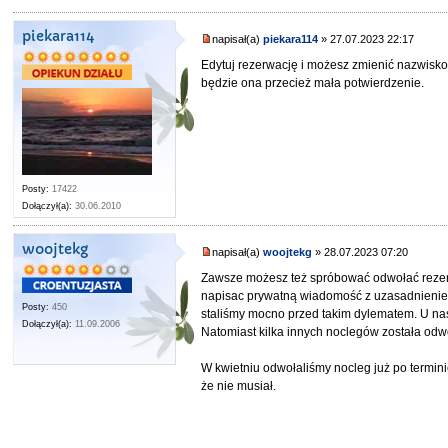
piekara114
napisał(a)
piekara114
» 27.07.2023 22:17
Edytuj rezerwację i możesz zmienić nazwisko.
będzie ona przecież mała potwierdzenie.
Posty:
17422
Dołączył(a):
30.06.2010
woojtekg
napisał(a)
woojtekg
» 28.07.2023 07:20
Zawsze możesz też spróbować odwołać rezerwa
napisac prywatną wiadomość z uzasadnieniem.
Posty:
450
staliśmy mocno przed takim dylematem. U nas
Dołączył(a):
11.09.2006
Natomiast kilka innych noclegów została odw
W kwietniu odwołaliśmy nocleg już po termini
że nie musiał.