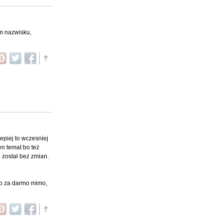
im nazwisku,
epiej to wczesniej
n temat bo też
 został bez zmian.
 to za darmo mimo,