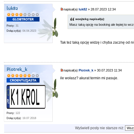
luk82
napisał(a)
luk82
» 28.07.2023 12:34
woojtekg napisał(a):
Masz taką opcję na booking ale lepiej to w
Posty:
31
Dołączył(a):
04.04.2023
Tak też taką opcję widzę i chyba zacznę od n
Piotrek_k
napisał(a)
Piotrek_k
» 30.07.2023 11:34
ile wołasz? akurat termin mi pasuje.
Posty:
122
Dołączył(a):
19.07.2018
Wyświetl posty nie starsze niż: