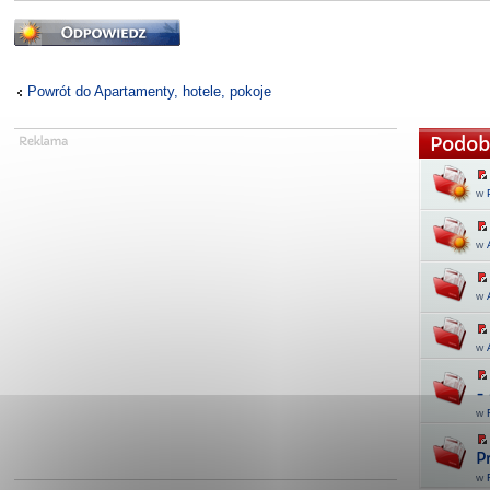
Odpowiedz
Powrót do Apartamenty, hotele, pokoje
Podob
w
w
w
w
-
w
P
w