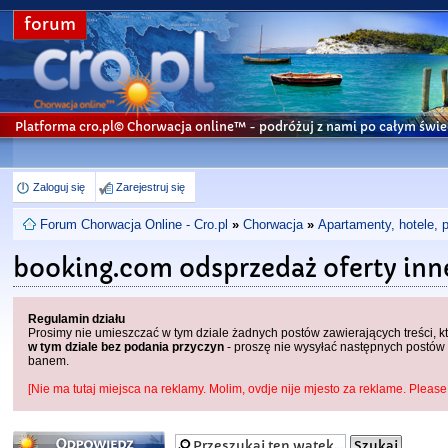
forum
Platforma cro.pl© Chorwacja online™
- podróżuj z nami po całym świe
Zaloguj się
Zarejestruj się
Forum Chorwacja Online - Cro.pl
»
Chorwacja
»
Apartamenty, hotele, 
booking.com odsprzedaż oferty inn
Regulamin działu
Prosimy nie umieszczać w tym dziale żadnych postów zawierających treści, 
w tym dziale bez podania przyczyn
- proszę nie wysyłać następnych postów 
banem.
[Nie ma tutaj miejsca na reklamy. Molim, ovdje nije mjesto za reklame. Please 
Odpowiedz