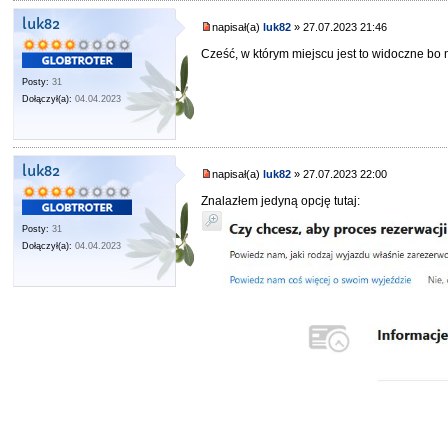
luk82
napisał(a)
luk82
» 27.07.2023 21:46
Cześć, w którym miejscu jest to widoczne bo
Posty:
31
Dołączył(a):
04.04.2023
luk82
napisał(a)
luk82
» 27.07.2023 22:00
Znalazłem jedyną opcję tutaj:
Posty:
31
Dołączył(a):
04.04.2023