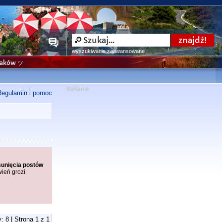
wyszukiwanie zaawansowane
niaków ツ
Regulamin i pomoc
sunięcia postów
wień grozi
: 8 | Strona
1
z
1