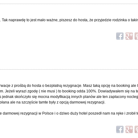
 Tak naprawdę to jest mało ważne, piszesz do hosta, że przyjedzie rodzinka o tak
cje z prośbą do hosta o bezpłatną rezygnacje. Masz taką opcję na booking ale l
 Jeżeli wyrazi zgodę ( nie musi ) to booking odda 100%. Dowiadywałem się na te
 jednak skończyło się mocna modyfikacją innych planów ale ten zapłacony nocleg
ołana ale na szczęście tamte były z opcją darmowej rezygnacji.
e darmowej rezygnacji w Polsce i o dziwo duży hotel poszedł nam na ręke i zrobił