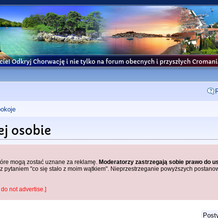
cie! Odkryj Chorwację i nie tylko na forum obecnych i przyszłych Croma
pokoje
ej osobie
które mogą zostać uznane za reklamę.
Moderatorzy zastrzegają sobie prawo do u
z pytaniem "co się stało z moim wątkiem". Nieprzestrzeganie powyższych postano
do not advertise.]
Posty