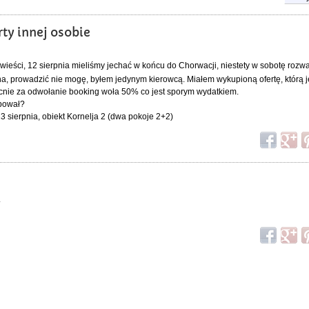
ty innej osobie
e wieści, 12 sierpnia mieliśmy jechać w końcu do Chorwacji, niestety w sobotę rozw
na, prowadzić nie mogę, byłem jedynym kierowcą. Miałem wykupioną ofertę, którą 
nie za odwołanie booking woła 50% co jest sporym wydatkiem.
óbował?
3 sierpnia, obiekt Kornelja 2 (dwa pokoje 2+2)
.