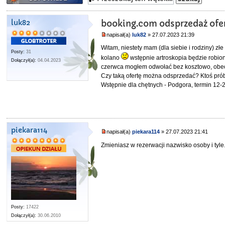
luk82
booking.com odsprzedaż ofer
napisał(a)
luk82
» 27.07.2023 21:39
Witam, niestety mam (dla siebie i rodziny) zł
Posty:
31
kolano
wstępnie artroskopia będzie robio
Dołączył(a):
04.04.2023
czerwca mogłem odwołać bez kosztowo, obec
Czy taką ofertę można odsprzedać? Ktoś pr
Wstępnie dla chętnych - Podgora, termin 12-2
piekara114
napisał(a)
piekara114
» 27.07.2023 21:41
Zmieniasz w rezerwacji nazwisko osoby i tyle
Posty:
17422
Dołączył(a):
30.06.2010