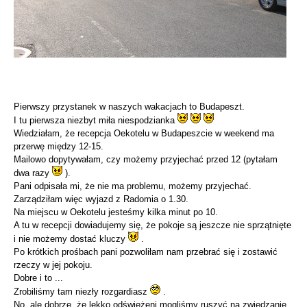
Pierwszy przystanek w naszych wakacjach to Budapeszt.
I tu pierwsza niezbyt miła niespodzianka
Wiedziałam, że recepcja Oekotelu w Budapeszcie w weekend ma
przerwę między 12-15.
Mailowo dopytywałam, czy możemy przyjechać przed 12 (pytałam
dwa razy
).
Pani odpisała mi, że nie ma problemu, możemy przyjechać.
Zarządziłam więc wyjazd z Radomia o 1.30.
Na miejscu w Oekotelu jesteśmy kilka minut po 10.
A tu w recepcji dowiadujemy się, że pokoje są jeszcze nie sprzątnięte
i nie możemy dostać kluczy
.
Po krótkich prośbach pani pozwoliłam nam przebrać się i zostawić
rzeczy w jej pokoju.
Dobre i to ...
Zrobiliśmy tam niezły rozgardiasz
.
No, ale dobrze, że lekko odświeżeni mogliśmy ruszyć na zwiedzanie