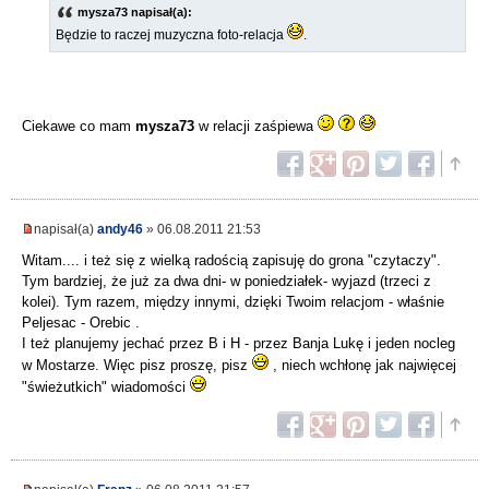
mysza73 napisał(a):
Będzie to raczej muzyczna foto-relacja
.
Ciekawe co mam
mysza73
w relacji zaśpiewa
napisał(a)
andy46
» 06.08.2011 21:53
Witam.... i też się z wielką radością zapisuję do grona "czytaczy".
Tym bardziej, że już za dwa dni- w poniedziałek- wyjazd (trzeci z
kolei). Tym razem, między innymi, dzięki Twoim relacjom - właśnie
Peljesac - Orebic .
I też planujemy jechać przez B i H - przez Banja Lukę i jeden nocleg
w Mostarze. Więc pisz proszę, pisz
, niech wchłonę jak najwięcej
"świeżutkich" wiadomości