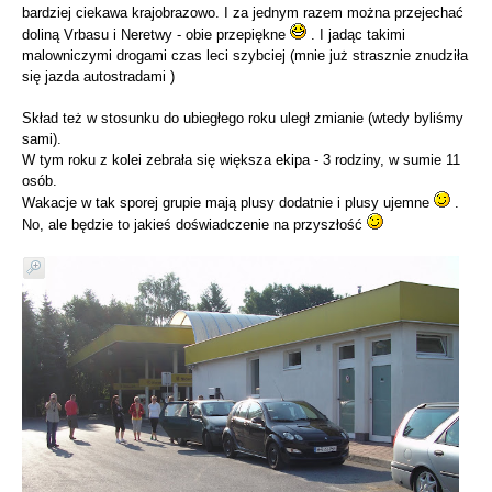
bardziej ciekawa krajobrazowo. I za jednym razem można przejechać
doliną Vrbasu i Neretwy - obie przepiękne
. I jadąc takimi
malowniczymi drogami czas leci szybciej (mnie już strasznie znudziła
się jazda autostradami )
Skład też w stosunku do ubiegłego roku uległ zmianie (wtedy byliśmy
sami).
W tym roku z kolei zebrała się większa ekipa - 3 rodziny, w sumie 11
osób.
Wakacje w tak sporej grupie mają plusy dodatnie i plusy ujemne
.
No, ale będzie to jakieś doświadczenie na przyszłość