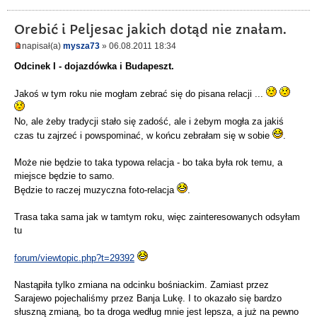
Orebić i Peljesac jakich dotąd nie znałam.
napisał(a)
mysza73
» 06.08.2011 18:34
Odcinek I - dojazdówka i Budapeszt.
Jakoś w tym roku nie mogłam zebrać się do pisana relacji ...
No, ale żeby tradycji stało się zadość, ale i żebym mogła za jakiś
czas tu zajrzeć i powspominać, w końcu zebrałam się w sobie
.
Może nie będzie to taka typowa relacja - bo taka była rok temu, a
miejsce będzie to samo.
Będzie to raczej muzyczna foto-relacja
.
Trasa taka sama jak w tamtym roku, więc zainteresowanych odsyłam
tu
forum/viewtopic.php?t=29392
Nastąpiła tylko zmiana na odcinku bośniackim. Zamiast przez
Sarajewo pojechaliśmy przez Banja Lukę. I to okazało się bardzo
słuszną zmianą, bo ta droga według mnie jest lepsza, a już na pewno