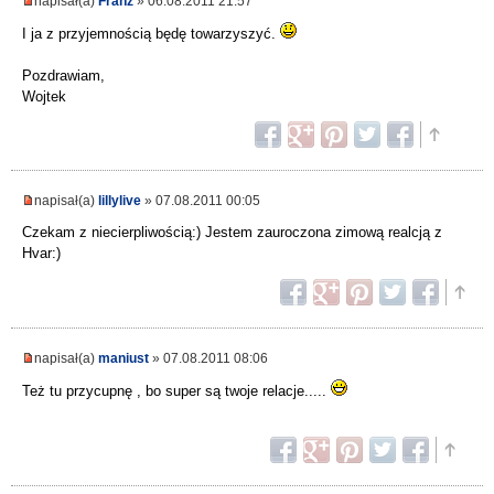
napisał(a)
Franz
» 06.08.2011 21:57
I ja z przyjemnością będę towarzyszyć.
Pozdrawiam,
Wojtek
napisał(a)
lillylive
» 07.08.2011 00:05
Czekam z niecierpliwością:) Jestem zauroczona zimową realcją z
Hvar:)
napisał(a)
maniust
» 07.08.2011 08:06
Też tu przycupnę , bo super są twoje relacje.....