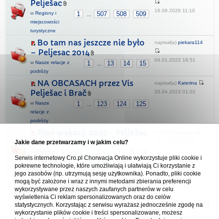
Pelješac
16.06.2026 11:10
w
Regiony i
1
507
508
509
...
miejscowości
turystyczne
Bo tam nas jeszcze nie było
napisał(a)
piekara114
– Peljesac 2014
04.01.2023 18:51
w
Nasze relacje z
1
13
14
15
...
podróży
NA OBCASACH przez Vis
napisał(a)
Katerina
Pelješac i Brač
20.04.2023 01:02
w
Nasze
1
123
124
125
...
relacje z
podróży
Plan wakacji 2023 - Pelješac
napisał(a)
kaeres
16.01.2024 11:06
Jakie dane przetwarzamy i w jakim celu?
w
Regiony i
1
7
8
9
...
Serwis internetowy Cro.pl Chorwacja Online wykorzystuje pliki cookie i
miejscowości
pokrewne technologie, które umożliwiają i ułatwiają Ci korzystanie z
turystyczne
jego zasobów (np. utrzymują sesję użytkownika). Ponadto, pliki cookie
mogą być założone i wraz z innymi metodami zbierania preferencji
wykorzystywane przez naszych zaufanych partnerów w celu
Forum Chorwacja Online - Cro.pl
wyświetlenia Ci reklam spersonalizowanych oraz do celów
statystycznych. Korzystając z serwisu wyrażasz jednocześnie zgodę na
Usuń ciasteczka
• Strefa czasowa: UTC + 1 (Polska - czas zimowy) [
DST
]
wykorzystanie plików cookie i treści spersonalizowane, możesz