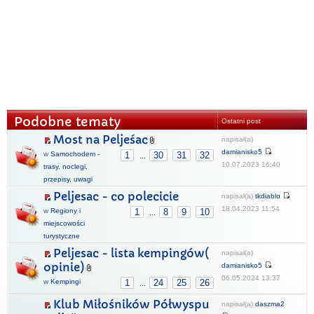
Podobne tematy
Ostatni post
Most na Peljeśac
napisał(a)
damianisko5
w
Samochodem -
1
30
31
32
...
10.07.2023 16:40
trasy, noclegi,
przepisy, uwagi
Peljesac - co polecicie
napisał(a)
tkdiablo
18.04.2023 11:54
w
Regiony i
1
8
9
10
...
miejscowości
turystyczne
Peljesac - lista kempingów(
napisał(a)
opinie)
damianisko5
06.05.2024 13:37
w
Kempingi
1
24
25
26
...
Klub Miłośników Półwyspu
napisał(a)
daszma2