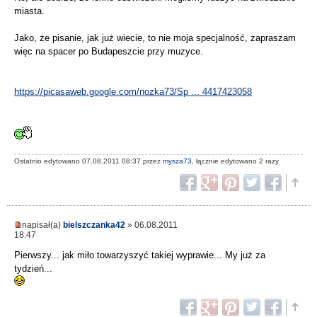
miasta.
Jako, że pisanie, jak już wiecie, to nie moja specjalność, zapraszam
więc na spacer po Budapeszcie przy muzyce.
https://picasaweb.google.com/nozka73/Sp ... 4417423058
Ostatnio edytowano 07.08.2011 08:37 przez
mysza73
, łącznie edytowano 2 razy
napisał(a)
bielszczanka42
» 06.08.2011
18:47
Pierwszy... jak miło towarzyszyć takiej wyprawie... My już za
tydzień...