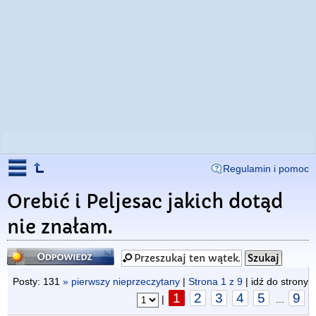
Regulamin i pomoc
Orebić i Peljesac jakich dotąd
nie znałam.
Odpowiedz
Posty: 131
» pierwszy nieprzeczytany
|
Strona
1
z
9
| idź do strony
1
2
3
4
5
9
|
...