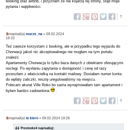
booking oraz airbnb, i przyznam że nie kojarzę tej strony, stąd moje
pytania i wątpliwości.
napisał(a)
marze_na
» 09.02.2024
16:32
Też zawsze korzystam z booking, ale w przypadku tego wyjazdu do
Chorwacji jakoś nic akceptowalnego nie mogłam na tym portalu
znaleźć.
Apartamenty Chorwacja to tylko baza danych z obiektami oferującymi
noclegi. Po wysłaniu zapytania o dostępność i cenę od razy
przeszłam z właścicielką na kontakt mailowy. Dostałam numer konta
do wpłaty zaliczki, resztę uregulowaliśmy na miejscu.
Polecam akurat Ville Roko bo sama wynajmowałam tam apartament i
byłam bardzo zadowolona
.
napisał(a)
te kiero
» 09.02.2024 19:26
Przemeks4 napisał(a):