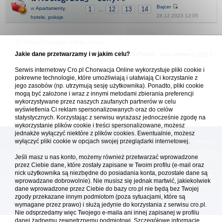
Bajcer
w
Apartamenty,
1
12
13
14
...
28.12.2023 12:05
hotele, pokoje
Forum Chorwacja Online - Cro.pl
Jakie dane przetwarzamy i w jakim celu?
Usuń ciasteczka
• Strefa czasowa: UTC + 1 (Polska - czas zimowy) [
DST
]
Serwis internetowy Cro.pl Chorwacja Online wykorzystuje pliki cookie i
pokrewne technologie, które umożliwiają i ułatwiają Ci korzystanie z
jego zasobów (np. utrzymują sesję użytkownika). Ponadto, pliki cookie
mogą być założone i wraz z innymi metodami zbierania preferencji
wykorzystywane przez naszych zaufanych partnerów w celu
wyświetlenia Ci reklam spersonalizowanych oraz do celów
statystycznych. Korzystając z serwisu wyrażasz jednocześnie zgodę na
wykorzystanie plików cookie i treści spersonalizowane, możesz
jednakże wyłączyć niektóre z plików cookies. Ewentualnie, możesz
wyłączyć pliki cookie w opcjach swojej przeglądarki internetowej.
[
reklama
] [
kontakt
]
Platforma cro.pl© Chorwacja online™ wykorzystuje cookies do prawidłowego działania, te pliki
gromadzą na Twoim komputerze dane ułatwiające korzystanie z serwisu; więcej informacji w
Jeśli masz u nas konto, możemy również przetwarzać wprowadzone
polityce prywatności
.
przez Ciebie dane, które zostały zapisane w Twoim profilu (e-mail oraz
Redakcja platformy cro.pl© Chorwacja online™ nie odpowiada za treści zamieszczone przez
nick użytkownika są niezbędne do posiadania konta, pozostałe dane są
użytkowników. Korzystanie z serwisu oznacza akceptację regulaminu. Serwis ma charakter
wprowadzane dobrowolnie). Nie musisz się jednak martwić, jakiekolwiek
wyłącznie informacyjny. Cro.pl© nie reprezentuje interesów żadnego biura podróży, nie zajmuje
się organizacją imprez turystycznych oraz nie odpowiada za treść zamieszczonych reklam.
dane wprowadzone przez Ciebie do bazy cro.pl nie będą bez Twojej
zgody przekazane innym podmiotom (poza sytuacjami, które są
wymagane przez prawo) i służą jedynie do korzystania z serwisu cro.pl.
Copyright: cro.pl© 1999-2026 Wszystkie prawa zastrzeżone
Nie odsprzedamy więc Twojego e-maila ani innej zapisanej w profilu
danej żadnemu zewnętrznemu podmiotowi. Szczegółowe informacje