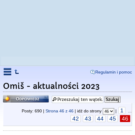
Regulamin i pomoc
Omiš - aktualności 2023
Odpowiedz
1
Posty: 690 |
Strona
46
z
46
| idź do strony
|
...
42
43
44
45
46