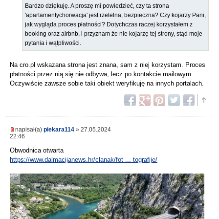
Bardzo dziękuję. A proszę mi powiedzieć, czy ta strona
'apartamentychorwacja' jest rzetelna, bezpieczna? Czy kojarzy Pani,
jak wygląda proces płatności? Dotychczas raczej korzystałem z
booking oraz airbnb, i przyznam że nie kojarzę tej strony, stąd moje
pytania i wątpliwości.
Na cro.pl wskazana strona jest znana, sam z niej korzystam. Proces
płatności przez nią się nie odbywa, lecz po kontakcie mailowym.
Oczywiście zawsze sobie taki obiekt weryfikuję na innych portalach.
napisał(a)
piekara114
» 27.05.2024
22:46
Obwodnica otwarta
https://www.dalmacijanews.hr/clanak/fot ... tografije/