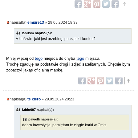
napisał(a)
empire13
» 29.05.2024 18:33
labusm napisał(a):
A ktoś wie, jaki jest przebieg, początek i koniec?
Mniej więcej od
tego
miejsca do chyba
tego
miejsca.
Trochę zgaduję na podstawie drogi i zdjęć satelitarnych. Chętnie bym
zobaczył jakąś oficjalną mapkę.
napisał(a)
te kiero
» 29.05.2024 20:23
fabio007 napisał(a):
pawelli napisał(a):
dobra inwestycja, pamiętam te ciągłe korki w Omis