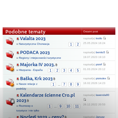
Podobne tematy
Ostatni post
Valalta 2023
napisał(a)
krollo
25.05.2024 16:24
w
Naturystyczna Chorwacja
1
2
PODACA 2023
napisał(a)
benito5
19.07.2023 19:10
w
Regiony i miejscowości turystyczne
Majorka IV 2023.
napisał(a)
piotrf
01.03.2024 20:12
w
Hiszpania - España
1
2
3
4
5
Baška, Krk 2023
napisał(a)
piotrulex
16.02.2026 14:23
w
Nasze relacje z
1
7
8
9
...
podróży
Kalendarze ścienne Cro.pl
napisał(a)
lawenda80
2023
26.12.2022 20:53
w
Rozmowy o
1
9
10
11
...
turystyce i nie tylko
Noclegi 2023 - ceny?
napisał(a)
Janusz