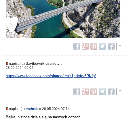
napisał(a)
Użytkownik usunięty
»
28.05.2024 06:04
https://www.facebook.com/share/r/teoY1pNvftv6RKfp/
napisał(a)
mchrob
» 28.05.2024 07:14
Bajka, historia dzieje się na naszych oczach.