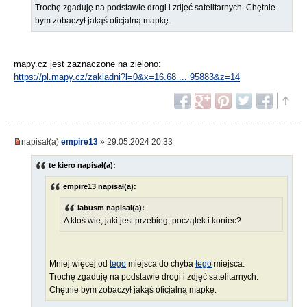
Trochę zgaduję na podstawie drogi i zdjęć satelitarnych. Chętnie
bym zobaczył jakąś oficjalną mapkę.
mapy.cz jest zaznaczone na zielono:
https://pl.mapy.cz/zakladni?l=0&x=16.68 ... 95883&z=14
napisał(a)
empire13
» 29.05.2024 20:33
te kiero napisał(a):
empire13 napisał(a):
labusm napisał(a):
A ktoś wie, jaki jest przebieg, początek i koniec?
Mniej więcej od
tego
miejsca do chyba
tego
miejsca.
Trochę zgaduję na podstawie drogi i zdjęć satelitarnych.
Chętnie bym zobaczył jakąś oficjalną mapkę.