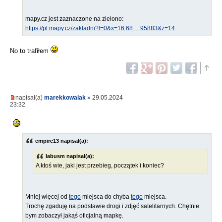
mapy.cz jest zaznaczone na zielono:
https://pl.mapy.cz/zakladni?l=0&x=16.68 ... 95883&z=14
No to trafiłem
napisał(a)
marekkowalak
» 29.05.2024
23:32
empire13 napisał(a):
labusm napisał(a):
A ktoś wie, jaki jest przebieg, początek i koniec?
Mniej więcej od
tego
miejsca do chyba
tego
miejsca.
Trochę zgaduję na podstawie drogi i zdjęć satelitarnych. Chętnie
bym zobaczył jakąś oficjalną mapkę.