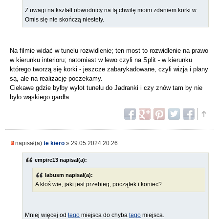
Z uwagi na kształt obwodnicy na tą chwilę moim zdaniem korki w
Omis się nie skończą niestety.
Na filmie widać w tunelu rozwidlenie; ten most to rozwidlenie na prawo
w kierunku interioru; natomiast w lewo czyli na Split - w kierunku
którego tworzą się korki - jeszcze zabarykadowane, czyli wizja i plany
są, ale na realizację poczekamy.
Ciekawe gdzie byłby wylot tunelu do Jadranki i czy znów tam by nie
było wąskiego gardła...
napisał(a)
te kiero
» 29.05.2024 20:26
empire13 napisał(a):
labusm napisał(a):
A ktoś wie, jaki jest przebieg, początek i koniec?
Mniej więcej od
tego
miejsca do chyba
tego
miejsca.