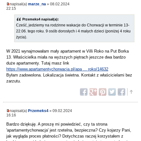
napisał(a)
marze_na
» 08.02.2024
22:15
Przemeks4 napisał(a):
Cześć, jedziemy na rodzinne wakacje do Chorwacji w terminie 13-
22.06. tego roku. 9 osób dorosłych i 4 małych dzieci (poniżej 4 roku
życia).
W 2021 wynajmowałam mały apartament w Villi Roko na Put Borka
13. Właścicielka miała na wyższych piętrach jeszcze dwa bardzo
duże apartamenty. Tutaj masz link
https://www.apartamentychorwacja.pl/apa ... roko/14632
Byłam zadowolona. Lokalizacja świetna. Kontakt z właścicielami bez
zarzutu.
napisał(a)
Przemeks4
» 09.02.2024
16:16
Bardzo dziękuję. A proszę mi powiedzieć, czy ta strona
'apartamentychorwacja' jest rzetelna, bezpieczna? Czy kojarzy Pani,
jak wygląda proces płatności? Dotychczas raczej korzystałem z