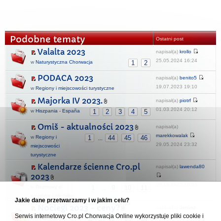
Podobne tematy
Ostatni post
Valalta 2023
napisał(a)
krollo
25.05.2024 16:24
w
Naturystyczna Chorwacja
1
2
PODACA 2023
napisał(a)
benito5
19.07.2023 19:10
w
Regiony i miejscowości turystyczne
Majorka IV 2023.
napisał(a)
piotrf
01.03.2024 20:12
w
Hiszpania - España
1
2
3
4
5
Omiš - aktualności 2023
napisał(a)
marekkowalak
w
Regiony i
1
44
45
46
...
29.05.2024 23:32
miejscowości
turystyczne
Kalendarze ścienne Cro.pl
napisał(a)
lawenda80
2023
26.12.2022 20:53
w
Rozmowy o
1
9
10
11
...
turystyce i nie tylko
Jakie dane przetwarzamy i w jakim celu?
Noclegi 2023 - ceny?
napisał(a)
Janusz
Serwis internetowy Cro.pl Chorwacja Online wykorzystuje pliki cookie i
Bajcer
w
Apartamenty,
1
12
13
14
...