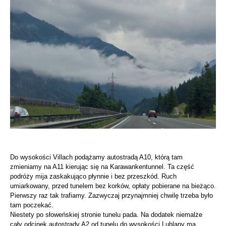
Do wysokości Villach podążamy autostradą A10, którą tam
zmieniamy na A11 kierując się na Karawankentunnel. Ta część
podróży mija zaskakująco płynnie i bez przeszkód. Ruch
umiarkowany, przed tunelem bez korków, opłaty pobierane na bieżąco.
Pierwszy raz tak trafiamy. Zazwyczaj przynajmniej chwilę trzeba było
tam poczekać.
Niestety po słoweńskiej stronie tunelu pada. Na dodatek niemalże
cały odcinek autostrady A2 od tunelu do wysokości Lublany ma