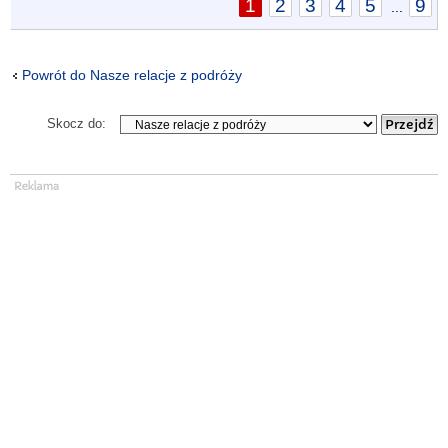
1
2
3
4
5
9
...
Powrót do Nasze relacje z podróży
Skocz do: