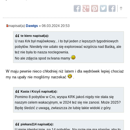
napisał(a)
Dawigs
» 06.03.2024 20:53
te kiero napisał(a):
U nas Krk był majówkowy... i to był jeden z lepszych tygodniowych
pobytów. Niestety nie udało się explorować wzgórza nad Baśką, ale
też nie była to nasza noclegownia.
No ale zdjęcia spod sv.Ivana mamy
W maju pewnie nieco chłodniej niż latem i dla wędrówek lepiej chociaż
my na upały nie mogliśmy narzekać
.
Kasia i Krzyś napisał(a):
Pomimo 8 pobytów w Cro, wyspa KRK jakoś nigdy nie stała się
naszym celem wakacyjnym, w 2024 też się nie zanosi. Może 2025?
Będę śledzić z uwagą, zwłaszcza że lubię takie widoki z góry.
piekara114 napisał(a):
U mnie identycznie, na 14 pobytów...Na razie nie ma planów, aby to