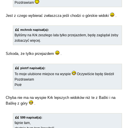
Pozdrawiam
Jest z czego wybierać zwłaszcza jeśli chodzi o górskie widoki
.
mchrob napisał(a):
Byliśmy na Krk zeszłego lata tylko przejazdem, będę zaglądał żeby
zobaczyć więcej.
Szkoda, że tylko przejazdem
.
piotrf napisał(a):
To moje ulubione miejsce na wyspie
Oczywiście będę śledził
Pozdrawiam
Piotr
Chyba nie ma na wyspie Krk lepszych widoków niż te z Baški i na
Baškę z góry
.
599 napisał(a):
fajnie tam,