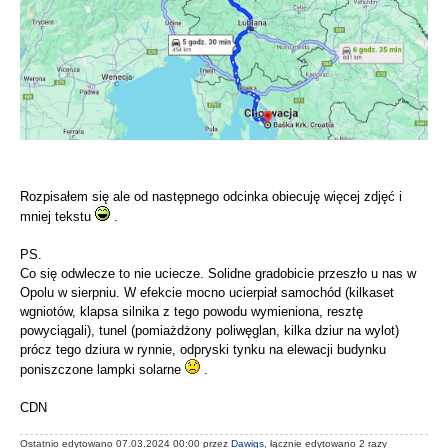
Rozpisałem się ale od następnego odcinka obiecuję więcej zdjęć i
mniej tekstu
.
PS.
Co się odwlecze to nie uciecze. Solidne gradobicie przeszło u nas w
Opolu w sierpniu. W efekcie mocno ucierpiał samochód (kilkaset
wgniotów, klapsa silnika z tego powodu wymieniona, resztę
powyciągali), tunel (pomiażdżony poliwęglan, kilka dziur na wylot)
prócz tego dziura w rynnie, odpryski tynku na elewacji budynku
poniszczone lampki solarne
.
CDN
Ostatnio edytowano 07.03.2024 00:00 przez
Dawigs
, łącznie edytowano 2 razy