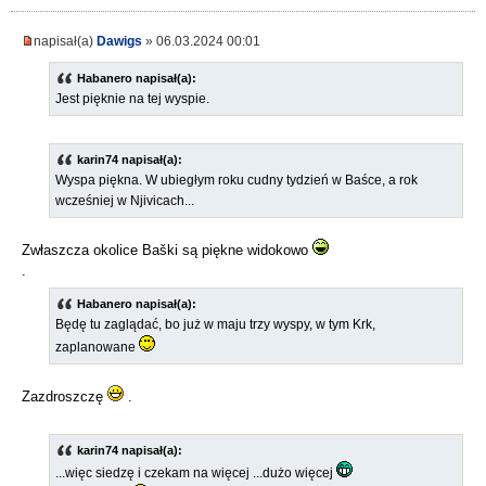
napisał(a)
Dawigs
» 06.03.2024 00:01
Habanero napisał(a):
Jest pięknie na tej wyspie.
karin74 napisał(a):
Wyspa piękna. W ubiegłym roku cudny tydzień w Baśce, a rok
wcześniej w Njivicach...
Zwłaszcza okolice Baški są piękne widokowo
.
Habanero napisał(a):
Będę tu zaglądać, bo już w maju trzy wyspy, w tym Krk,
zaplanowane
Zazdroszczę
.
karin74 napisał(a):
...więc siedzę i czekam na więcej ...dużo więcej