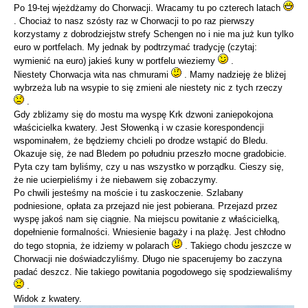
Po 19-tej wjeżdżamy do Chorwacji. Wracamy tu po czterech latach
. Chociaż to nasz szósty raz w Chorwacji to po raz pierwszy
korzystamy z dobrodziejstw strefy Schengen no i nie ma już kun tylko
euro w portfelach. My jednak by podtrzymać tradycję (czytaj:
wymienić na euro) jakieś kuny w portfelu wieziemy
.
Niestety Chorwacja wita nas chmurami
. Mamy nadzieję że bliżej
wybrzeża lub na wsypie to się zmieni ale niestety nic z tych rzeczy
.
Gdy zbliżamy się do mostu ma wyspę Krk dzwoni zaniepokojona
właścicielka kwatery. Jest Słowenką i w czasie korespondencji
wspominałem, że będziemy chcieli po drodze wstąpić do Bledu.
Okazuje się, że nad Bledem po południu przeszło mocne gradobicie.
Pyta czy tam byliśmy, czy u nas wszystko w porządku. Cieszy się,
że nie ucierpieliśmy i że niebawem się zobaczymy.
Po chwili jesteśmy na moście i tu zaskoczenie. Szlabany
podniesione, opłata za przejazd nie jest pobierana. Przejazd przez
wyspę jakoś nam się ciągnie. Na miejscu powitanie z właścicielką,
dopełnienie formalności. Wniesienie bagaży i na plażę. Jest chłodno
do tego stopnia, że idziemy w polarach
. Takiego chodu jeszcze w
Chorwacji nie doświadczyliśmy. Długo nie spacerujemy bo zaczyna
padać deszcz. Nie takiego powitania pogodowego się spodziewaliśmy
.
Widok z kwatery.