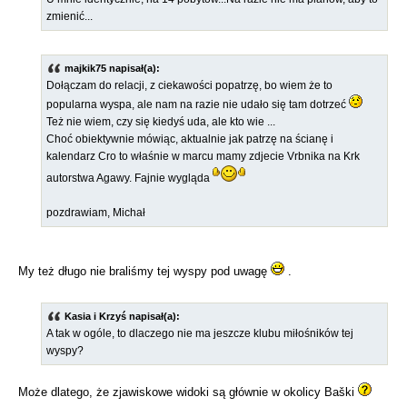
zmienić...
majkik75 napisał(a):
Dołączam do relacji, z ciekawości popatrzę, bo wiem że to
popularna wyspa, ale nam na razie nie udało się tam dotrzeć
Też nie wiem, czy się kiedyś uda, ale kto wie ...
Choć obiektywnie mówiąc, aktualnie jak patrzę na ścianę i
kalendarz Cro to właśnie w marcu mamy zdjecie Vrbnika na Krk
autorstwa Agawy. Fajnie wygląda
pozdrawiam, Michał
My też długo nie braliśmy tej wyspy pod uwagę
.
Kasia i Krzyś napisał(a):
A tak w ogóle, to dlaczego nie ma jeszcze klubu miłośników tej
wyspy?
Może dlatego, że zjawiskowe widoki są głównie w okolicy Baški