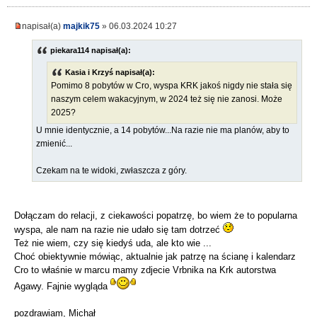
napisał(a)
majkik75
» 06.03.2024 10:27
piekara114 napisał(a):
Kasia i Krzyś napisał(a):
Pomimo 8 pobytów w Cro, wyspa KRK jakoś nigdy nie stała się
naszym celem wakacyjnym, w 2024 też się nie zanosi. Może
2025?
U mnie identycznie, a 14 pobytów...Na razie nie ma planów, aby to
zmienić...
Czekam na te widoki, zwłaszcza z góry.
Dołączam do relacji, z ciekawości popatrzę, bo wiem że to popularna
wyspa, ale nam na razie nie udało się tam dotrzeć
Też nie wiem, czy się kiedyś uda, ale kto wie ...
Choć obiektywnie mówiąc, aktualnie jak patrzę na ścianę i kalendarz
Cro to właśnie w marcu mamy zdjecie Vrbnika na Krk autorstwa
Agawy. Fajnie wygląda
pozdrawiam, Michał