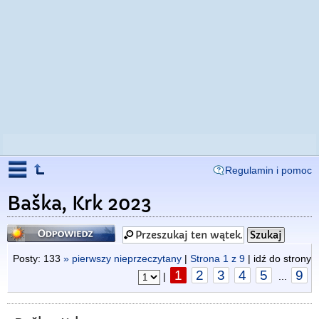
Regulamin i pomoc
Baška, Krk 2023
Odpowiedz
Posty: 133
» pierwszy nieprzeczytany
|
Strona
1
z
9
| idź do strony
1
2
3
4
5
9
|
...