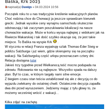
Baška, Krk 2023
napisał(a)
Dawigs
» 04.03.2024 10:56
Początek roku to u nas tradycyjnie kreślenie wakacyjnych planów.
Choć rodzina chce do Chorwacji ja jeszcze sprawdzam kierunek
grecki. Jednak wysokie ceny wynajmu samochodu skutecznie
odstraszają i tak zaczynam poszukiwania lokalizacji na nasze
chorwackie wakacje. Może w końcu wyspa najlepiej z widokami jak na
Riwierze Makarskiej i tak dość szybko okazuje się, że jest takie
miejsce. To Baška na wyspie Krk
.
W styczniu w relacji Franza wypatruję szlak Thomas-Eder Steig w
pobliżu Salzburga i już wiem, gdzie skierujemy się na początku
wakacji. Na Salzburgską część urlopu przeznaczam cztery dni.
Relacja dostępna
tutaj
Jakieś trzy tygodnie przed Wielkanocą teść mocno podupada na
zdrowiu. Rokowania nie są najlepsze. Wszystko spada na dalszy
plan. Był to czas, w którym targały nami silne emocje.
Z biegiem czasu stan teścia ustabilizował się ale z decyzją co do
wyjazdu zwlekamy do ostatniej chwili. Ostatecznie decyzja zapadła
dwa dni przed wyruszeniem. Jedziemy mając z tyłu głowy to, że
możemy wcześniej wrócić z wakacji...
Kilka zdjęć na zachętę.