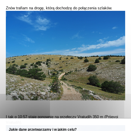
Znów trafiam na drogę, którą dochodzę do połączenia szlaków.
I tak o 10:57 staję ponownie na przełęczy Vratudih 350 m (Prijevoj
Vratudih).
Jakie dane przetwarzamy i w jakim celu?