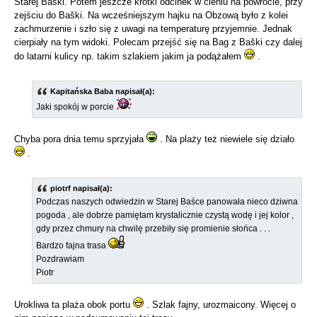
Starej Baški. Potem jeszcze krótki odcinek w cieniu na powrocie, przy
zejściu do Baški. Na wcześniejszym hajku na Obzową było z kolei
zachmurzenie i szło się z uwagi na temperaturę przyjemnie. Jednak
cierpiały na tym widoki. Polecam przejść się na Bag z Baški czy dalej
do latarni kulicy np. takim szlakiem jakim ja podążałem
.
Kapitańska Baba napisał(a):
Jaki spokój w porcie
Chyba pora dnia temu sprzyjała
. Na plaży też niewiele się działo
.
piotrf napisał(a):
Podczas naszych odwiedzin w Starej Baśce panowała nieco dziwna
pogoda , ale dobrze pamiętam krystalicznie czystą wodę i jej kolor ,
gdy przez chmury na chwilę przebiły się promienie słońca . . .
Bardzo fajna trasa
Pozdrawiam
Piotr
Urokliwa ta plaża obok portu
. Szlak fajny, urozmaicony. Więcej o