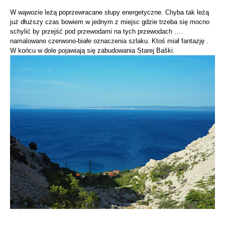
W wąwozie leżą poprzewracane słupy energetyczne. Chyba tak leżą
już dłuższy czas bowiem w jednym z miejsc gdzie trzeba się mocno
schylić by przejść pod przewodami na tych przewodach ….
namalowano czerwono-białe oznaczenia szlaku. Ktoś miał fantazję .
W końcu w dole pojawiają się zabudowania Starej Baški.