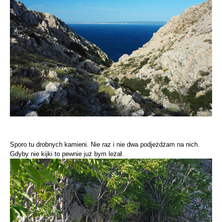
Sporo tu drobnych kamieni. Nie raz i nie dwa podjeżdżam na nich.
Gdyby nie kijki to pewnie już bym leżał.