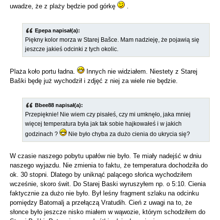
uwadze, że z plaży będzie pod górkę
.
Epepa napisał(a):
Piękny kolor morza w Starej Bašce. Mam nadzieję, że pojawią się
jeszcze jakieś odcinki z tych okolic.
Plaża koło portu ładna.
Innych nie widziałem. Niestety z Starej
Baški będę już wychodził i zdjęć z niej za wiele nie będzie.
Bbee88 napisał(a):
Przepięknie! Nie wiem czy pisałeś, czy mi umknęło, jaka mniej
więcej temperatura była jak tak sobie hajkowałeś i w jakich
godzinach ?
Nie było chyba za dużo cienia do ukrycia się?
W czasie naszego pobytu upałów nie było. Te miały nadejść w dniu
naszego wyjazdu. Nie zmienia to faktu, że temperatura dochodziła do
ok. 30 stopni. Dlatego by uniknąć palącego słońca wychodziłem
wcześnie, skoro świt. Do Starej Baski wyruszyłem np. o 5:10. Cienia
faktycznie za dużo nie było. Był leśny fragment szlaku na odcinku
pomiędzy Batomalj a przełączą Vratudih. Cień z uwagi na to, że
słonce było jeszcze nisko miałem w wąwozie, którym schodziłem do