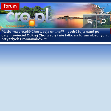
forum
Platforma cro.pl© Chorwacja online™
- podróżuj z nami po
całym świecie! Odkryj Chorwację i nie tylko na forum obecnych i
przyszłych Cromaniaków ツ