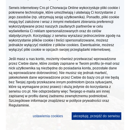
Serwis internetowy Cro.pl Chorwacja Online wykorzystuje pliki cookie i
pokrewne technologie, które umożliwiają i ułatwiają Ci korzystanie z
jego zasobów (np. utrzymują sesję użytkownika). Ponadto, pliki cookie
mogą być założone i wraz z innymi metodami zbierania preferencji
wykorzystywane przez naszych zaufanych partnerów w celu
wyświetlenia Ci reklam spersonalizowanych oraz do celów
statystycznych. Korzystając z serwisu wyrażasz jednocześnie zgodę na
wykorzystanie plików cookie i treści spersonalizowane, możesz
jednakże wyłączyć niektóre z plików cookies. Ewentualnie, możesz
wyłączyć pliki cookie w opcjach swojej przeglądarki internetowej.
Jeśli masz u nas konto, możemy również przetwarzać wprowadzone
przez Ciebie dane, które zostały zapisane w Twoim profilu (e-mail oraz
nick użytkownika są niezbędne do posiadania konta, pozostałe dane
są wprowadzane dobrowolnie). Nie musisz się jednak martwić,
jakiekolwiek dane wprowadzone przez Ciebie do bazy cro.pl nie będą
bez Twojej zgody przekazane innym podmiotom (poza sytuacjami,
które są wymagane przez prawo) i służą jedynie do korzystania z
serwisu cro.pl. Nie odsprzedamy więc Twojego e-maila ani innej
zapisanej w profilu danej żadnemu zewnętrznemu podmiotowi.
Szczegółowe informacje znajdziesz w
polityce prywatności
oraz
Regulaminie.
ustawienia cookies
akceptuję, przejdź do serwisu