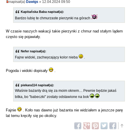
napisał(a)
Dawigs
» 12.04.2024 09:50
Kapitańska Baba napisał(a):
Bardzo lubię te chmurzaste pierzynki na górach
W czasie naszych wakacji takie pierzynki z chmur nad stałym lądem
często się pojawiały.
Nefer napisał(a):
Fajne widoki, zachwycający kolor nieba
.
Pogoda i widoki dopisały
.
piekara114 napisał(a):
Właśnie bażanty drą się za moim oknem.... Pewnie będzie jakaś
bitka, bo "babeczki" zostały odstawione na bok
Fajnie
. Koło nas dawno już bażanta nie widziałem a jeszcze parę
lat temu kręciły się po okolicy.