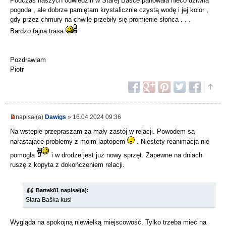
Podczas naszych odwiedzin w Starej Baśce panowała nieco dziwna
pogoda , ale dobrze pamiętam krystalicznie czystą wodę i jej kolor ,
gdy przez chmury na chwilę przebiły się promienie słońca . . .
Bardzo fajna trasa
Pozdrawiam
Piotr
napisał(a)
Dawigs
» 16.04.2024 09:36
Na wstępie przepraszam za mały zastój w relacji. Powodem są
narastające problemy z moim laptopem
. Niestety reanimacja nie
pomogła
i w drodze jest już nowy sprzęt. Zapewne na dniach
ruszę z kopyta z dokończeniem relacji.
Bartek81 napisał(a):
Stara Baška kusi
Wygląda na spokojną niewielką miejscowość. Tylko trzeba mieć na