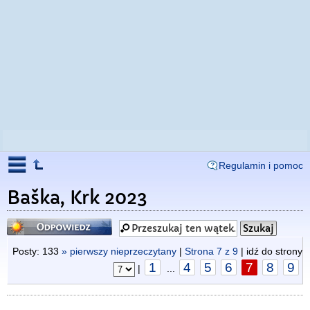
Regulamin i pomoc
Baška, Krk 2023
Odpowiedz
Posty: 133
» pierwszy nieprzeczytany
|
Strona
7
z
9
| idź do strony
1
4
5
6
7
8
9
|
...