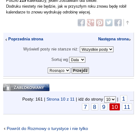
Poszło
219
kalendarzy, jeden zostawiam dla siebie.
Dodruku niestety nie będzie, jak w przyszłym roku znowu będę robił
kalendarze to znowu wydrukuję odrobinę więcej.
Poprzednia strona
Następna strona
Wyświetl posty nie starsze niż:
Sortuj wg
Zablokowany
1
Posty: 161 |
Strona
10
z
11
| idź do strony
|
...
7
8
9
10
11
Powrót do Rozmowy o turystyce i nie tylko