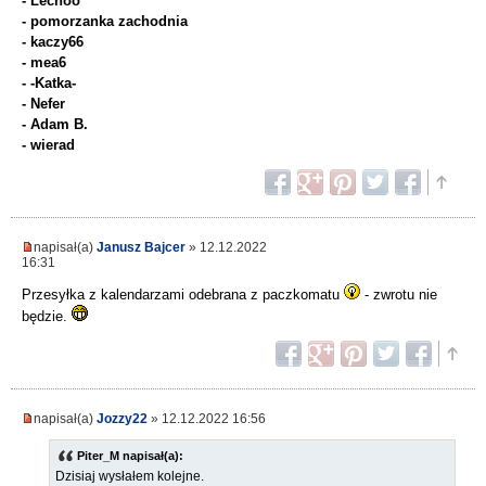
- Lechoo
- pomorzanka zachodnia
- kaczy66
- mea6
- -Katka-
- Nefer
- Adam B.
- wierad
napisał(a)
Janusz Bajcer
» 12.12.2022
16:31
Przesyłka z kalendarzami odebrana z paczkomatu
- zwrotu nie
będzie.
napisał(a)
Jozzy22
» 12.12.2022 16:56
Piter_M napisał(a):
Dzisiaj wysłałem kolejne.