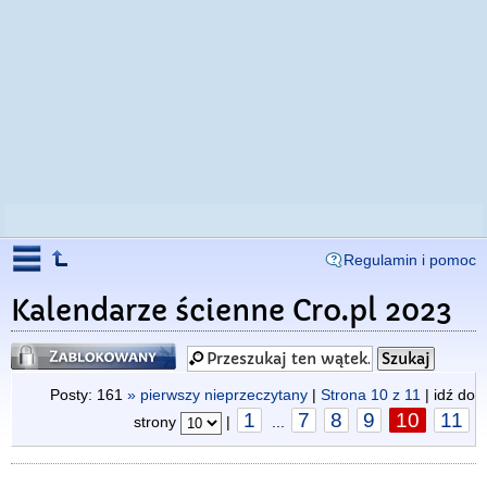
Regulamin i pomoc
Kalendarze ścienne Cro.pl 2023
Zablokowany
Posty: 161
» pierwszy nieprzeczytany
|
Strona
10
z
11
| idź do
1
7
8
9
10
11
strony
|
...