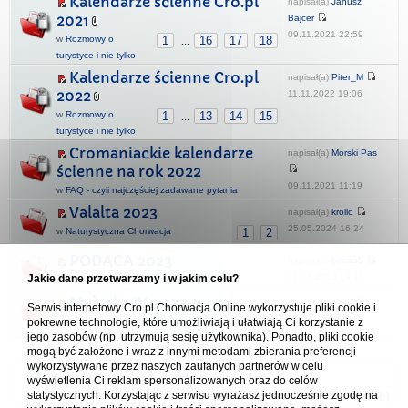
Kalendarze ścienne Cro.pl
napisał(a)
Janusz
2021
Bajcer
09.11.2021 22:59
w
Rozmowy o
1
16
17
18
...
turystyce i nie tylko
Kalendarze ścienne Cro.pl
napisał(a)
Piter_M
2022
11.11.2022 19:06
w
Rozmowy o
1
13
14
15
...
turystyce i nie tylko
Cromaniackie kalendarze
napisał(a)
Morski Pas
ścienne na rok 2022
09.11.2021 11:19
w
FAQ - czyli najczęściej zadawane pytania
Valalta 2023
napisał(a)
krollo
25.05.2024 16:24
w
Naturystyczna Chorwacja
1
2
PODACA 2023
napisał(a)
benito5
19.07.2023 19:10
Jakie dane przetwarzamy i w jakim celu?
w
Regiony i miejscowości turystyczne
Majorka IV 2023.
napisał(a)
piotrf
Serwis internetowy Cro.pl Chorwacja Online wykorzystuje pliki cookie i
01.03.2024 20:12
pokrewne technologie, które umożliwiają i ułatwiają Ci korzystanie z
w
Hiszpania - España
1
2
3
4
5
jego zasobów (np. utrzymują sesję użytkownika). Ponadto, pliki cookie
mogą być założone i wraz z innymi metodami zbierania preferencji
wykorzystywane przez naszych zaufanych partnerów w celu
Forum Chorwacja Online - Cro.pl
wyświetlenia Ci reklam spersonalizowanych oraz do celów
statystycznych. Korzystając z serwisu wyrażasz jednocześnie zgodę na
Usuń ciasteczka
• Strefa czasowa: UTC + 1 (Polska - czas zimowy) [
DST
]