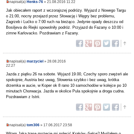
napisał(a)
Henks-76
» 21.08.2016 11:22
Jak obiecałem raport z wczorajszej podróży. Wyjazd z Nowego Targu
o 21:00, nocny przejazd przez Słowację i Węgry bez problemu,
Zagrzeb i Lućko o 7:00 ruch na bieżąco. Jedynie opady deszczu od
Bosiljeva do Riejki spowolniły podróż. Przyjazd do Fazany o 10:00 i
zimne Karlovacko. Pozdrawiam z Fazany.
napisał(a)
marzyciel
» 28.08.2016
22:27
Jazda z piątku 26 na sobote. Wyjazd 19.00, Czechy sporo zwężeń ale
spokojnie, Austria bez uwag, Słowenia szybko i bez uwag, krótka
drzemka w aucie, w Koper ok 8 rano 10 samochodów w kolejce po 10
minutach Chorwacja. Jazda w okolice Pula spokojnie a droga cudna.
Pozdrawiam z Istrii.
napisał(a)
tom306
» 17.06.2017 23:58
Witam.Jaką trase możecie mi polecić Kraków -Selce? Myślałem o