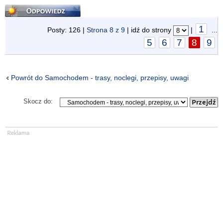
Odpowiedz
1
Posty: 126 |
Strona
8
z
9
| idź do strony
|
...
5
6
7
8
9
Powrót do Samochodem - trasy, noclegi, przepisy, uwagi
Skocz do: