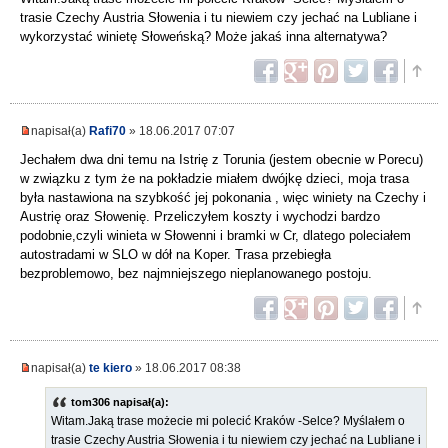
trasie Czechy Austria Słowenia i tu niewiem czy jechać na Lubliane i
wykorzystać winietę Słoweńską? Może jakaś inna alternatywa?
napisał(a)
Rafi70
» 18.06.2017 07:07
Jechałem dwa dni temu na Istrię z Torunia (jestem obecnie w Porecu)
w związku z tym że na pokładzie miałem dwójkę dzieci, moja trasa
była nastawiona na szybkość jej pokonania , więc winiety na Czechy i
Austrię oraz Słowenię. Przeliczyłem koszty i wychodzi bardzo
podobnie,czyli winieta w Słowenni i bramki w Cr, dlatego poleciałem
autostradami w SLO w dół na Koper. Trasa przebiegła
bezproblemowo, bez najmniejszego nieplanowanego postoju.
napisał(a)
te kiero
» 18.06.2017 08:38
tom306 napisał(a):
Witam.Jaką trase możecie mi polecić Kraków -Selce? Myślałem o
trasie Czechy Austria Słowenia i tu niewiem czy jechać na Lubliane i