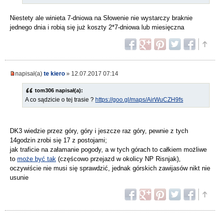
Niestety ale winieta 7-dniowa na Słowenie nie wystarczy braknie
jednego dnia i robią się już koszty 2*7-dniowa lub miesięczna
napisał(a)
te kiero
» 12.07.2017 07:14
tom306 napisał(a):
A co sądzicie o tej trasie ?
https://goo.gl/maps/AirWuCZH9fs
DK3 wiedzie przez góry, góry i jeszcze raz góry, pewnie z tych
14godzin zrobi się 17 z postojami;
jak traficie na załamanie pogody, a w tych górach to całkiem możliwe
to
może być tak
(częścowo przejazd w okolicy NP Risnjak),
oczywiście nie musi się sprawdzić, jednak górskich zawijasów nikt nie
usunie