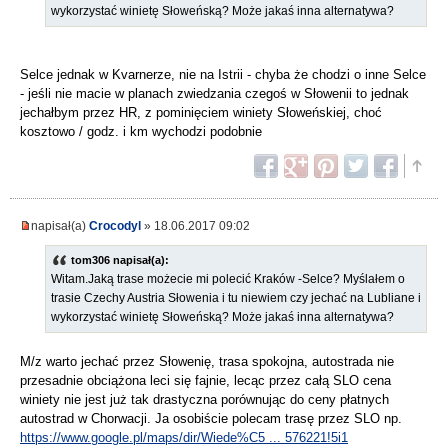
wykorzystać winietę Słoweńską? Może jakaś inna alternatywa?
Selce jednak w Kvarnerze, nie na Istrii - chyba że chodzi o inne Selce
- jeśli nie macie w planach zwiedzania czegoś w Słowenii to jednak
jechałbym przez HR, z pominięciem winiety Słoweńskiej, choć
kosztowo / godz. i km wychodzi podobnie
napisał(a)
Crocodyl
» 18.06.2017 09:02
tom306 napisał(a):
Witam.Jaką trase możecie mi polecić Kraków -Selce? Myślałem o
trasie Czechy Austria Słowenia i tu niewiem czy jechać na Lubliane i
wykorzystać winietę Słoweńską? Może jakaś inna alternatywa?
M/z warto jechać przez Słowenię, trasa spokojna, autostrada nie
przesadnie obciążona leci się fajnie, lecąc przez całą SLO cena
winiety nie jest już tak drastyczna porównując do ceny płatnych
autostrad w Chorwacji. Ja osobiście polecam trasę przez SLO np.
https://www.google.pl/maps/dir/Wiede%C5 ... 576221!5i1