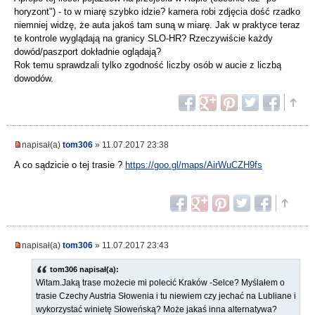
horyzont") - to w miarę szybko idzie? kamera robi zdjęcia dość rzadko
niemniej widzę, że auta jakoś tam suną w miarę. Jak w praktyce teraz
te kontrole wyglądają na granicy SLO-HR? Rzeczywiście każdy
dowód/paszport dokładnie oglądają?
Rok temu sprawdzali tylko zgodność liczby osób w aucie z liczbą
dowodów.
napisał(a)
tom306
» 11.07.2017 23:38
A co sądzicie o tej trasie ?
https://goo.gl/maps/AirWuCZH9fs
napisał(a)
tom306
» 11.07.2017 23:43
tom306 napisał(a):
Witam.Jaką trase możecie mi polecić Kraków -Selce? Myślałem o
trasie Czechy Austria Słowenia i tu niewiem czy jechać na Lubliane i
wykorzystać winietę Słoweńską? Może jakaś inna alternatywa?