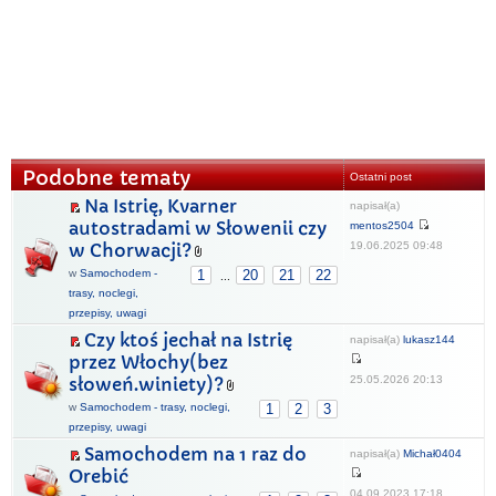
Podobne tematy
Ostatni post
Na Istrię, Kvarner
napisał(a)
autostradami w Słowenii czy
mentos2504
19.06.2025 09:48
w Chorwacji?
w
Samochodem -
1
20
21
22
...
trasy, noclegi,
przepisy, uwagi
Czy ktoś jechał na Istrię
napisał(a)
lukasz144
przez Włochy(bez
25.05.2026 20:13
słoweń.winiety)?
w
Samochodem - trasy, noclegi,
1
2
3
przepisy, uwagi
Samochodem na 1 raz do
napisał(a)
Michał0404
Orebić
04.09.2023 17:18