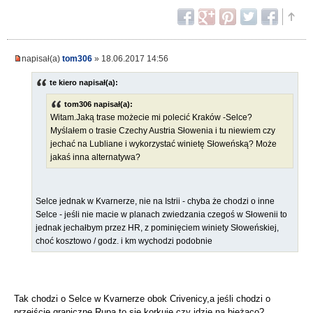
napisał(a)
tom306
» 18.06.2017 14:56
te kiero napisał(a):
tom306 napisał(a):
Witam.Jaką trase możecie mi polecić Kraków -Selce?
Myślałem o trasie Czechy Austria Słowenia i tu niewiem czy
jechać na Lubliane i wykorzystać winietę Słoweńską? Może
jakaś inna alternatywa?
Selce jednak w Kvarnerze, nie na Istrii - chyba że chodzi o inne
Selce - jeśli nie macie w planach zwiedzania czegoś w Słowenii to
jednak jechałbym przez HR, z pominięciem winiety Słoweńskiej,
choć kosztowo / godz. i km wychodzi podobnie
Tak chodzi o Selce w Kvarnerze obok Crivenicy,a jeśli chodzi o
przejście graniczne Rupa to się korkuje czy idzie na bieżąco?