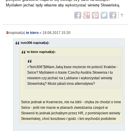
Myślałem jechać tędy własnie aby wykorzystać winietę Słoweńską.
napisał(a)
te kiero
» 18.06.2017 15:20
tom306 napisał(a):
te kiero napisał(a):
="tom306"]Witam.Jaką trase możecie mi polecić Kraków -
Selce? Myślałem o trasie Czechy Austria Słowenia i tu
niewiem czy jechać na Lubliane i wykorzystać winietę
Słoweńską? Może jakaś inna alternatywa?
Selce jednak w Kvarnerze, nie na Istrii - chyba że chodzi o inne
Selce - jeśli nie macie w planach zwiedzania czegoś w
Słowenii to jednak jechałbym przez HR, z pominięciem winiety
Słoweńskiej, choć kosztowo / godz. i km wychodzi podobnie