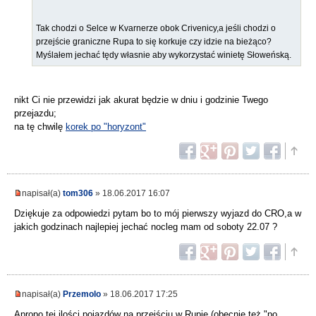
Tak chodzi o Selce w Kvarnerze obok Crivenicy,a jeśli chodzi o
przejście graniczne Rupa to się korkuje czy idzie na bieżąco?
Myślałem jechać tędy własnie aby wykorzystać winietę Słoweńską.
nikt Ci nie przewidzi jak akurat będzie w dniu i godzinie Twego
przejazdu;
na tę chwilę
korek po "horyzont"
napisał(a)
tom306
» 18.06.2017 16:07
Dziękuje za odpowiedzi pytam bo to mój pierwszy wyjazd do CRO,a w
jakich godzinach najlepiej jechać nocleg mam od soboty 22.07 ?
napisał(a)
Przemolo
» 18.06.2017 17:25
Apropo tej ilości pojazdów na przejściu w Rupie (obecnie też "po