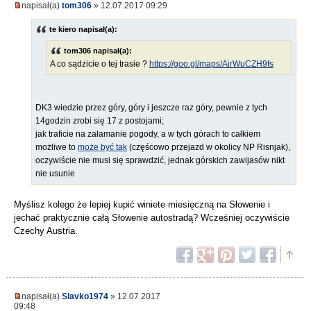
napisał(a)
tom306
» 12.07.2017 09:29
te kiero napisał(a):
tom306 napisał(a):
A co sądzicie o tej trasie ?
https://goo.gl/maps/AirWuCZH9fs
DK3 wiedzie przez góry, góry i jeszcze raz góry, pewnie z tych
14godzin zrobi się 17 z postojami;
jak traficie na załamanie pogody, a w tych górach to całkiem
możliwe to
może być tak
(częścowo przejazd w okolicy NP Risnjak),
oczywiście nie musi się sprawdzić, jednak górskich zawijasów nikt
nie usunie
Myślisz kolego że lepiej kupić winiete miesięczną na Słowenie i
jechać praktycznie całą Słowenie autostradą? Wcześniej oczywiście
Czechy Austria.
napisał(a)
Slavko1974
» 12.07.2017
09:48