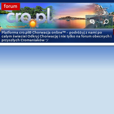
forum
Platforma cro.pl© Chorwacja online™
- podróżuj z nami po
całym świecie! Odkryj Chorwację i nie tylko na forum obecnych i
przyszłych Cromaniaków ツ