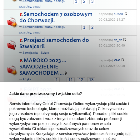
w
Samochodem - trasy, noclegi,
1
2
3
przepisy, uwagi
Samochodem 7 osobowym
napisał(a)
button
do Chorwacji.
09.03.2025 14:27
w
Samochodem - trasy, noclegi,
1
2
przepisy, uwagi
Przejazd samochodem do
napisał(a)
sz_sz
Szwajcarii
15.01.2026 20:40
w
Szwajcaria - Svizra
MAROKO 2023 ...
napisał(a)
PAP
SAMODZIELNIE
31.01.2025 00:18
SAMOCHODEM ...
w
Afryka
1
11
12
13
...
EGIPT 2023 ...
napisał(a)
PAP
Jakie dane przetwarzamy i w jakim celu?
SAMODZIELNIE
04.08.2026 15:25
SAMOCHODEM ...
Serwis internetowy Cro.pl Chorwacja Online wykorzystuje pliki cookie i
pokrewne technologie, które umożliwiają i ułatwiają Ci korzystanie z
w
Afryka
1
5
6
7
...
jego zasobów (np. utrzymują sesję użytkownika). Ponadto, pliki cookie
mogą być założone i wraz z innymi metodami zbierania preferencji
wykorzystywane przez naszych zaufanych partnerów w celu
Forum Chorwacja Online - Cro.pl
wyświetlenia Ci reklam spersonalizowanych oraz do celów
statystycznych. Korzystając z serwisu wyrażasz jednocześnie zgodę na
Usuń ciasteczka
• Strefa czasowa: UTC + 1 (Polska - czas zimowy) [
DST
]
wykorzystanie plików cookie i treści spersonalizowane, możesz