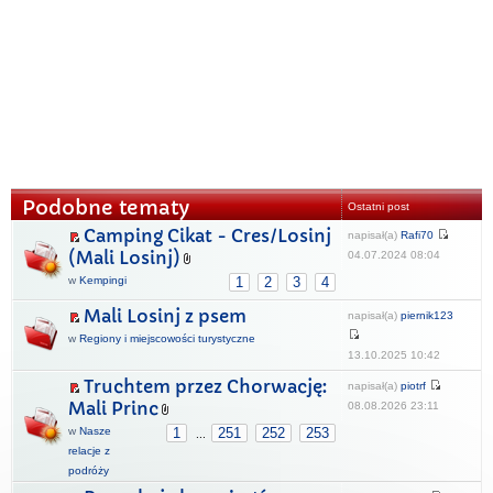
Podobne tematy
Ostatni post
Camping Cikat - Cres/Losinj
napisał(a)
Rafi70
(Mali Losinj)
04.07.2024 08:04
w
Kempingi
1
2
3
4
Mali Losinj z psem
napisał(a)
piernik123
w
Regiony i miejscowości turystyczne
13.10.2025 10:42
Truchtem przez Chorwację:
napisał(a)
piotrf
Mali Princ
08.08.2026 23:11
w
Nasze
1
251
252
253
...
relacje z
podróży