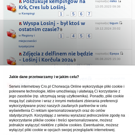
Poszukuje kempingów na
napisał(a)
mirko
Krk, Cres lub Lośinj.
13.05.2023 09:36
w
Kempingi
1
5
6
7
...
Wyspa Losinj - był ktoś w
napisał(a)
bigum
ostatnim czasie?
19.12.2024 20:02
w
Regiony i
1
4
5
6
...
miejscowości
turystyczne
Zdjęcia z delfinem nie będzie
napisał(a)
Epepa
- Lošinj i Korčula 2024
06.08.2025 15:30
w
Nasze relacje z
1
41
42
43
...
podróży
Jakie dane przetwarzamy i w jakim celu?
Wyspy Drvenik Veli i Drvenik
napisał(a)
WojtekKRK
Mali
Serwis internetowy Cro.pl Chorwacja Online wykorzystuje pliki cookie i
07.01.2022 23:29
pokrewne technologie, które umożliwiają i ułatwiają Ci korzystanie z
w
Regiony i miejscowości turystyczne
1
2
jego zasobów (np. utrzymują sesję użytkownika). Ponadto, pliki cookie
mogą być założone i wraz z innymi metodami zbierania preferencji
wykorzystywane przez naszych zaufanych partnerów w celu
Forum Chorwacja Online - Cro.pl
wyświetlenia Ci reklam spersonalizowanych oraz do celów
statystycznych. Korzystając z serwisu wyrażasz jednocześnie zgodę na
Usuń ciasteczka
• Strefa czasowa: UTC + 1 (Polska - czas zimowy) [
DST
]
wykorzystanie plików cookie i treści spersonalizowane, możesz
jednakże wyłączyć niektóre z plików cookies. Ewentualnie, możesz
wyłączyć pliki cookie w opcjach swojej przeglądarki internetowej.