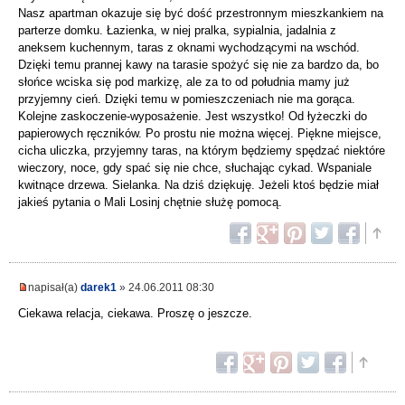
Nasz apartman okazuje się być dość przestronnym mieszkankiem na
parterze domku. Łazienka, w niej pralka, sypialnia, jadalnia z
aneksem kuchennym, taras z oknami wychodzącymi na wschód.
Dzięki temu prannej kawy na tarasie spożyć się nie za bardzo da, bo
słońce wciska się pod markizę, ale za to od południa mamy już
przyjemny cień. Dzięki temu w pomieszczeniach nie ma gorąca.
Kolejne zaskoczenie-wyposażenie. Jest wszystko! Od łyżeczki do
papierowych ręczników. Po prostu nie można więcej. Piękne miejsce,
cicha uliczka, przyjemny taras, na którym będziemy spędzać niektóre
wieczory, noce, gdy spać się nie chce, słuchając cykad. Wspaniale
kwitnące drzewa. Sielanka. Na dziś dziękuję. Jeżeli ktoś będzie miał
jakieś pytania o Mali Losinj chętnie służę pomocą.
napisał(a)
darek1
» 24.06.2011 08:30
Ciekawa relacja, ciekawa. Proszę o jeszcze.