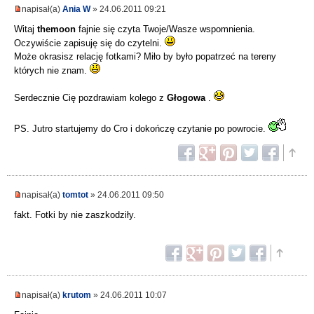
napisał(a)
Ania W
» 24.06.2011 09:21
Witaj
themoon
fajnie się czyta Twoje/Wasze wspomnienia.
Oczywiście zapisuję się do czytelni.
Może okrasisz relację fotkami? Miło by było popatrzeć na tereny
których nie znam.
Serdecznie Cię pozdrawiam kolego z
Głogowa
.
PS. Jutro startujemy do Cro i dokończę czytanie po powrocie.
napisał(a)
tomtot
» 24.06.2011 09:50
fakt. Fotki by nie zaszkodziły.
napisał(a)
krutom
» 24.06.2011 10:07