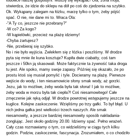
lodówce naszej gospodyni. Muszę się wykąpać! Ola, żona moja,
stwierdza, że idzie do sklepu na dół po coś do zjedzenia na szybko.
Ok. Wykąpany zalegam na łóżku, marzę tylko o tym, żeby pójść
spać. O nie, nie dane mi to. Wraca Ola:
-"A Ty co, jeszcze nie przebrany?"
-W co? Za kogo?
-W kąpielówki, przecież na plażę idziemy!
-Chyba żartujesz?
-Nie, przebieraj się szybko.
No i nie było wyjścia. Zwlekłem się z łóżka i poszliśmy. W drodze
pyta się mnie ile kuna kosztuje? Kupiła dwie ciabatty, coś tam
jeszcze i 50kn ją skasowali. Może faktycznie ta żywność taka droga
tu jest. Ale spoko, mamy swoje zapasy. Później się okazało, że po
prostu ktoś się musiał pomylić i tyle. Docieramy na plażę. Pierwsze
wejście do wody, i ten niesamowicie słony smak wody, aż gorzki.
Jezu, jak to możliwe, żeby woda była tak słona! I jak to możliwe,
żeby woda w morzu była tak ciepła?! Coś niesamowitego! Całe
zmęczenie jak ręką odjął. W drodze powrotnej wstępujemy jeszcze na
kuglice. Kolejne zaskoczenie. Wzięliśmy po trzy gałki. To był błąd. U
nich jedna gałka jest wielkości trzech naszych. Ale smak
niesamowity, a jeszcze bardziej niesamowity sposób nakładania-
żonglując. Jest około godziny 20.00. Idziemy spać. Pełno wrażeń.
Cały czas rozmawiamy o tym, co widzieliśmy w ciągu tych kilku
godzin. Podziw, zaskoczenie, fascynacja. Zrozumiałem, o co chodziło