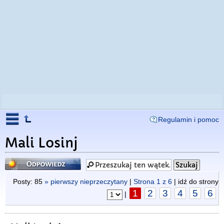
Regulamin i pomoc
Mali Losinj
Odpowiedz
Posty: 85
» pierwszy nieprzeczytany
|
Strona
1
z
6
| idź do strony
1
2
3
4
5
6
|