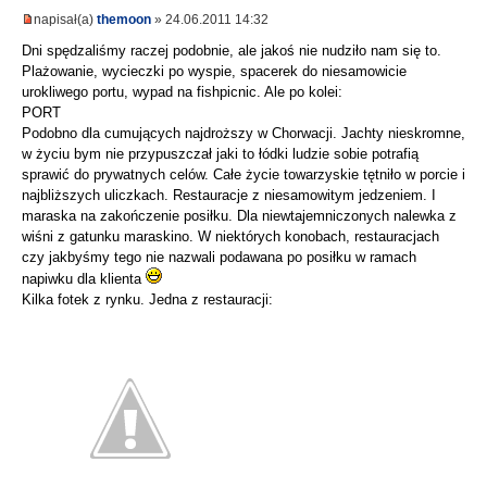
napisał(a)
themoon
» 24.06.2011 14:32
Dni spędzaliśmy raczej podobnie, ale jakoś nie nudziło nam się to.
Plażowanie, wycieczki po wyspie, spacerek do niesamowicie
urokliwego portu, wypad na fishpicnic. Ale po kolei:
PORT
Podobno dla cumujących najdroższy w Chorwacji. Jachty nieskromne,
w życiu bym nie przypuszczał jaki to łódki ludzie sobie potrafią
sprawić do prywatnych celów. Całe życie towarzyskie tętniło w porcie i
najbliższych uliczkach. Restauracje z niesamowitym jedzeniem. I
maraska na zakończenie posiłku. Dla niewtajemniczonych nalewka z
wiśni z gatunku maraskino. W niektórych konobach, restauracjach
czy jakbyśmy tego nie nazwali podawana po posiłku w ramach
napiwku dla klienta
Kilka fotek z rynku. Jedna z restauracji: