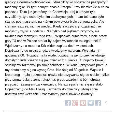
granicy słoweńsko-chorwackiej. Strażnik tylko spojrzał na paszporty i
machnął rękę. W tym samym czasie "trzepali" trzy niemieckie auta na
poboczu. To tu-już jesteśmy, to Chorwacja, kraj o którym tyle
czytaliśmy, tyle osób było nim zachwyconych, i nam też dane było
stanąć pod masztem, na którym powiewała bjelo-cervena polja. Ale
ciemno jeszcze, nic nie wiedać. Kiedy zaczęło się rozjaśniać nie
mogliśmy wyjść z podziwu. Nie tylko nad pięknem przyrody, ale
również nad rozwojem tego kraju. Wspaniałe autostrady, tunele przez
góry-"U nas w Polsce sto lat by zajęło wykonanie takiego tunelu".
Wjeżdżamy na most na Krk-widok zapiera dech w piersiach.
Dojeżdżamy do miejsca, gdzie wjedziemy na prom. Wysiadamy-
godzina 9.00. "Popatrz na tą wodę, popatrz na jak tu pięknie"-dwoje
dorosłych ludzi cieszy się jak dziecko z cukierka. Kupujemy kawę i
studiujemy rozmówki polsko-chorwackie. W końcu przypływa prom, a
my dostajemy się na wyspę Cres. Nie śpię od 30 godzin. Wąskie i
kręte drogi, mała sprzeczka, chwila nie odzywania się do siebie i tylko
przytomna reakcja żony ratuje nas przed zjazdem w 50 metrową
przepaść. Zasnąłem za kierownicą. Na szczęście nic się nie stało.
Dojeżdżamy do Mali Losinj. Jedziemy do dzielnicy, którą sobie
upatrzyliśmy wcześniej i zaczynamy poszukiwania kwatery.