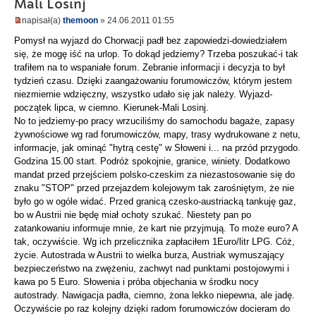
Mali Losinj
napisał(a)
themoon
» 24.06.2011 01:55
Pomysł na wyjazd do Chorwacji padł bez zapowiedzi-dowiedziałem
się, że mogę iść na urlop. To dokąd jedziemy? Trzeba poszukać-i tak
trafiłem na to wspaniałe forum. Zebranie informacji i decyzja to był
tydzień czasu. Dzięki zaangażowaniu forumowiczów, którym jestem
niezmiernie wdzięczny, wszystko udało się jak należy. Wyjazd-
początek lipca, w ciemno. Kierunek-Mali Losinj.
No to jedziemy-po pracy wrzuciliśmy do samochodu bagaże, zapasy
żywnościowe wg rad forumowiczów, mapy, trasy wydrukowane z netu,
informacje, jak ominąć "hytrą cestę" w Słoweni i... na przód przygodo.
Godzina 15.00 start. Podróż spokojnie, granice, winiety. Dodatkowo
mandat przed przejściem polsko-czeskim za niezastosowanie się do
znaku "STOP" przed przejazdem kolejowym tak zarośniętym, że nie
było go w ogóle widać. Przed granicą czesko-austriacką tankuję gaz,
bo w Austrii nie będę miał ochoty szukać. Niestety pan po
zatankowaniu informuje mnie, że kart nie przyjmują. To może euro? A
tak, oczywiście. Wg ich przelicznika zapłaciłem 1Euro/litr LPG. Cóż,
życie. Autostrada w Austrii to wielka burza, Austriak wymuszający
bezpieczeństwo na zwężeniu, zachwyt nad punktami postojowymi i
kawa po 5 Euro. Słowenia i próba objechania w środku nocy
autostrady. Nawigacja padła, ciemno, żona lekko niepewna, ale jadę.
Oczywiście po raz kolejny dzięki radom forumowiczów docieram do