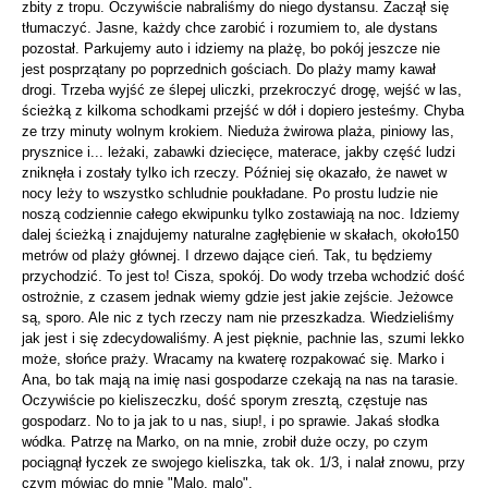
zbity z tropu. Oczywiście nabraliśmy do niego dystansu. Zaczął się
tłumaczyć. Jasne, każdy chce zarobić i rozumiem to, ale dystans
pozostał. Parkujemy auto i idziemy na plażę, bo pokój jeszcze nie
jest posprzątany po poprzednich gościach. Do plaży mamy kawał
drogi. Trzeba wyjść ze ślepej uliczki, przekroczyć drogę, wejść w las,
ścieżką z kilkoma schodkami przejść w dół i dopiero jesteśmy. Chyba
ze trzy minuty wolnym krokiem. Nieduża żwirowa plaża, piniowy las,
prysznice i... leżaki, zabawki dziecięce, materace, jakby część ludzi
zniknęła i zostały tylko ich rzeczy. Później się okazało, że nawet w
nocy leży to wszystko schludnie poukładane. Po prostu ludzie nie
noszą codziennie całego ekwipunku tylko zostawiają na noc. Idziemy
dalej ścieżką i znajdujemy naturalne zagłębienie w skałach, około150
metrów od plaży głównej. I drzewo dające cień. Tak, tu będziemy
przychodzić. To jest to! Cisza, spokój. Do wody trzeba wchodzić dość
ostrożnie, z czasem jednak wiemy gdzie jest jakie zejście. Jeżowce
są, sporo. Ale nic z tych rzeczy nam nie przeszkadza. Wiedzieliśmy
jak jest i się zdecydowaliśmy. A jest pięknie, pachnie las, szumi lekko
może, słońce praży. Wracamy na kwaterę rozpakować się. Marko i
Ana, bo tak mają na imię nasi gospodarze czekają na nas na tarasie.
Oczywiście po kieliszeczku, dość sporym zresztą, częstuje nas
gospodarz. No to ja jak to u nas, siup!, i po sprawie. Jakaś słodka
wódka. Patrzę na Marko, on na mnie, zrobił duże oczy, po czym
pociągnął łyczek ze swojego kieliszka, tak ok. 1/3, i nalał znowu, przy
czym mówiąc do mnie "Malo, malo".