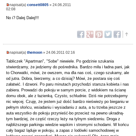
napisał(a)
consett0805
» 24.06.2011
02:08
No i? Dalej Dalej!!!
napisał(a)
themoon
» 24.06.2011 02:16
Tabliczek "Apartman", "Sobe" niewiele. Po godzinie szukania
stwierdzamy, że jedziemy do pośrednika. Bardzo miła i ładna pani, jak
to Chorwatki, mówi, że owszem, ma dla nas coś, czego szukamy, ale
od jutra. Dobra, bierzemy, a co dzisiaj? Mówi, że postara się coś
załatwić. I dzwoni. Po paru minutach przychodzi starsza kobieta i nas
zabiera. Prowadzi do pokoju w samym porcie, z widokiem na ścianę
domu obok, ale z łazienką. Czysto, schludnie. Dziś nie potrzebujemy
nic więcej. Czuję, że jestem już dość bardzo nieświeży po bieganiu w
pełnym słońcu, wsiadaniu i wysiadaniu z auta, a tu trzeba jeszcze z
auta wszystko do pokoju przynieść-bo przecież na pewno ukradną-
tym bardziej, że część rzeczy leży na tylnym siedzeniu. Droga z
najbliższego parkingu wiedzie wąskim i stromymi schodami. W końcu
cały bagaż ląduje w pokoju, a zapas z lodówki samochodowej w