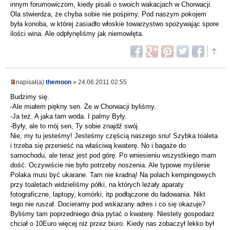
innym forumowiczom, kiedy pisali o swoich wakacjach w Chorwacji.
Ola stwierdza, że chyba sobie nie pośpimy. Pod naszym pokojem
była konoba, w której zasiadło włoskie towarzystwo spożywając spore
ilości wina. Ale odpłynęliśmy jak niemowlęta.
napisał(a)
themoon
» 24.06.2011 02:55
Budzimy się.
-Ale miałem piękny sen. Że w Chorwacji byliśmy.
-Ja też. A jaka tam woda. I palmy Były.
-Były, ale to mój sen, Ty sobie znajdź swój.
Nie, my tu jesteśmy! Jesteśmy częścią naszego snu! Szybka toaleta
i trzeba się przenieść na właściwą kwaterę. No i bagaże do
samochodu, ale teraz jest pod górę. Po wniesieniu wszystkiego mam
dość. Oczywiście nie było potrzeby noszenia. Ale typowe myślenie
Polaka musi być ukarane. Tam nie kradną! Na polach kempingowych
przy toaletach widzieliśmy półki, na których leżały aparaty
fotograficzne, laptopy, komórki, itp podłączone do ładowania. Nikt
tego nie ruszał. Docieramy pod wskazany adres i co się okazuje?
Byliśmy tam poprzedniego dnia pytać o kwaterę. Niestety gospodarz
chciał o 10Euro więcej niż przez biuro. Kiedy nas zobaczył lekko był