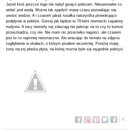
Jeżeli ktoś jeszcze tego nie nabył gorąco polecam. Niesamowite co
widać pod wodą. Można tak spędzić masę czasu pozwalając się
unosić wodzie. A i czasem jakaś rusałka naturystka prowokująco
podpłynie w pobliże. Gorzej jak będzie to 70-letni niemiecki zapalony
nudysta. A tacy niestety się zdarzają nie patrząc na to czy to komuś
przeszkadza, czy nie. Nie mam nic przeciwko nagości, ale czasem
jest to co najmniej niesmaczne. Ale wracając do tematu na zdjęciu
zagłębienie w skałach, o którym pisałem wcześniej. Poniżej mojej
żony raczej płaska płyta, na której można było się wygodnie położyć.