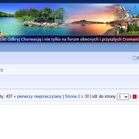
cie! Odkryj Chorwację i nie tylko na forum obecnych i przyszłych Croma
ży
ty: 437
» pierwszy nieprzeczytany
|
Strona
1
z
30
| idź do strony
|
1