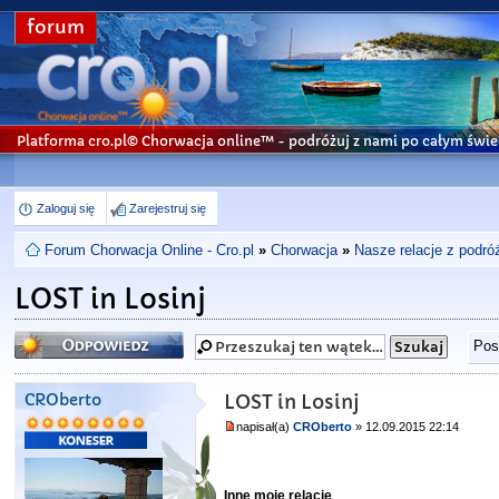
forum
Platforma cro.pl© Chorwacja online™
- podróżuj z nami po całym świe
Zaloguj się
Zarejestruj się
Forum Chorwacja Online - Cro.pl
»
Chorwacja
»
Nasze relacje z podró
LOST in Losinj
Odpowiedz
Pos
CROberto
LOST in Losinj
napisał(a)
CROberto
» 12.09.2015 22:14
Inne moje relacje