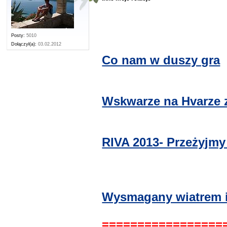
Posty:
5010
Dołączył(a):
03.02.2012
Co nam w duszy gra
Wskwarze na Hvarze 
RIVA 2013- Przeżyjmy 
Wysmagany wiatrem i 
=================