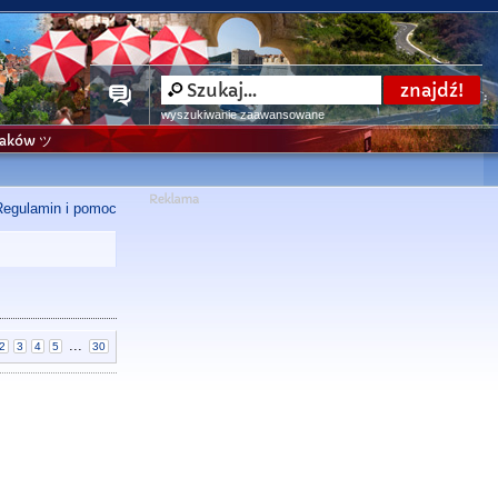
wyszukiwanie zaawansowane
niaków ツ
Regulamin i pomoc
...
2
3
4
5
30